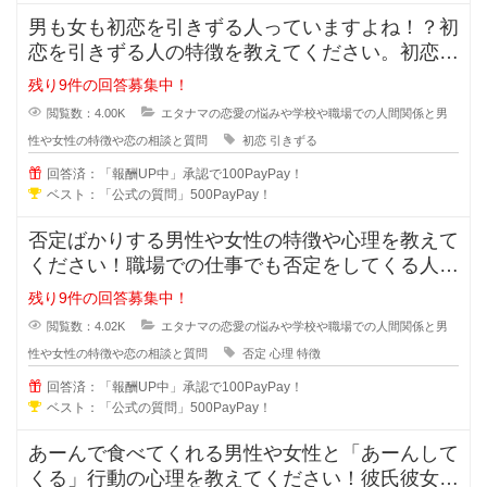
男も女も初恋を引きずる人っていますよね！？初
恋を引きずる人の特徴を教えてください。初恋か
ら離れる事が出来ない人は次の恋愛
残り9件の回答募集中！
閲覧数：4.00K
エタナマの恋愛の悩みや学校や職場での人間関係と男
性や女性の特徴や恋の相談と質問
初恋
引きずる
回答済：「報酬UP中」承認で100PayPay！
ベスト：「公式の質問」500PayPay！
否定ばかりする男性や女性の特徴や心理を教えて
ください！職場での仕事でも否定をしてくる人っ
ていますよね？女同士や男同士で恋
残り9件の回答募集中！
閲覧数：4.02K
エタナマの恋愛の悩みや学校や職場での人間関係と男
性や女性の特徴や恋の相談と質問
否定
心理
特徴
回答済：「報酬UP中」承認で100PayPay！
ベスト：「公式の質問」500PayPay！
あーんで食べてくれる男性や女性と「あーんして
くる」行動の心理を教えてください！彼氏彼女で