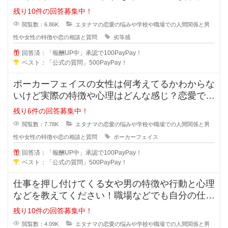
が強い女性っていますよ
残り10件の回答募集中！
閲覧数：6.86K
エタナマの恋愛の悩みや学校や職場での人間関係と男
性や女性の特徴や恋の相談と質問
劣等感
回答済：「報酬UP中」承認で100PayPay！
ベスト：「公式の質問」500PayPay！
ポーカーフェイスの女性は何考えてるかわからな
いけど実際の特徴や心理はどんな感じ？恋愛では
ポーカーフェイスの女性ってモテる
残り6件の回答募集中！
閲覧数：7.78K
エタナマの恋愛の悩みや学校や職場での人間関係と男
性や女性の特徴や恋の相談と質問
ポーカーフェイス
回答済：「報酬UP中」承認で100PayPay！
ベスト：「公式の質問」500PayPay！
仕事を押し付けてくる女や男の特徴や行動と心理
などを教えてください！職場などでも自分の仕事
なのに人に押し付けてくる人ってい
残り10件の回答募集中！
閲覧数：4.09K
エタナマの恋愛の悩みや学校や職場での人間関係と男