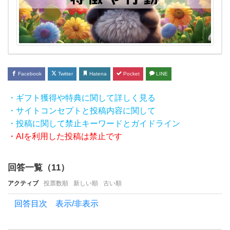
て
く
だ
さ
い！
Facebook
Twitter
Hatena
Pocket
LINE
色々
な
・ギフト獲得や特典に関して詳しく見る
・サイトコンセプトと投稿内容に関して
タ
・投稿に関して禁止キーワードとガイドライン
イ
・AIを利用した投稿は禁止です
プ
の女
回答一覧（
11
）
の人
アクティブ
投票数順
新しい順
古い順
は
回答目次 表示/非表示
い
ま