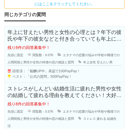
にはここをクリックしてください。
同じカテゴリの質問
年上に甘えたい男性と女性の心理とは？年下の彼
氏や年下の彼女などと付き合っていても年上に甘
えたいと思う人も多いのではないで
残り8件の回答募集中！
先頭に固定
閲覧数：6.07K
エタナマの恋愛の悩みや学校や職場での
人間関係と男性や女性の特徴や恋の相談と質問
年上女性
甘えたい男
回答済：「報酬UP中」承認で100PayPay！
ベスト：「公式の質問」500PayPay！
ストレスがしんどい結婚生活に疲れた男性や女性
の結婚して疲れる理由を教えてください！大好き
で結婚したはずなのに結婚生活はお
残り8件の回答募集中！
先頭に固定
閲覧数：5.57K
エタナマの恋愛の悩みや学校や職場での
人間関係と男性や女性の特徴や恋の相談と質問
ストレス
疲れる
結婚生
活