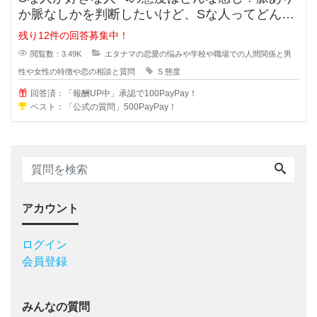
か脈なしかを判断したいけど、Sな人ってどんな
考えで好きな人への態度が出るでし
残り12件の回答募集中！
閲覧数：3.49K
エタナマの恋愛の悩みや学校や職場での人間関係と男
性や女性の特徴や恋の相談と質問
S
態度
回答済：「報酬UP中」承認で100PayPay！
ベスト：「公式の質問」500PayPay！
アカウント
ログイン
会員登録
みんなの質問