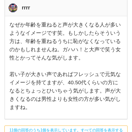
す
rrrr
が、
と
なぜか年齢を重ねると声が大きくなる人が多い
なぜ
に
か年
ようなイメージです笑。もしかしたらそういう
齢を
方は、年齢を重ねるうちに恥がなくなっている
重ね
ると
のかもしれませんね。ガハハ！と大声で笑う女
声が
大き
性とかってそんな気がします。
くな
る人
が多
若い子が大きい声であればフレッシュで元気な
いよ
うな
イメージを持てますが、40.50代くらいの方に
イメ
ージ
なるとちょっとひいちゃう気がします。声が大
です
笑。
きくなるのは男性よりも女性の方が多い気がし
もし
ますね。
か
11個の回答のうち1個を表示しています。すべての回答を表示する