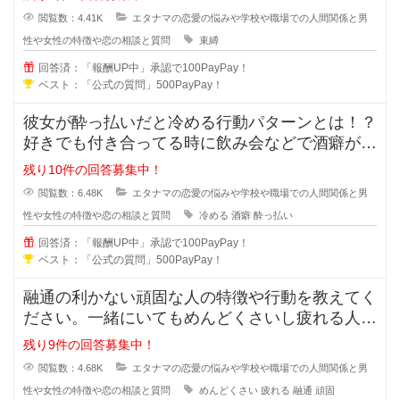
閲覧数：4.41K
エタナマの恋愛の悩みや学校や職場での人間関係と男
性や女性の特徴や恋の相談と質問
束縛
回答済：「報酬UP中」承認で100PayPay！
ベスト：「公式の質問」500PayPay！
彼女が酔っ払いだと冷める行動パターンとは！？
好きでも付き合ってる時に飲み会などで酒癖が悪
い彼女だと冷めたり、引いたりしま
残り10件の回答募集中！
閲覧数：6.48K
エタナマの恋愛の悩みや学校や職場での人間関係と男
性や女性の特徴や恋の相談と質問
冷める
酒癖
酔っ払い
回答済：「報酬UP中」承認で100PayPay！
ベスト：「公式の質問」500PayPay！
融通の利かない頑固な人の特徴や行動を教えてく
ださい。一緒にいてもめんどくさいし疲れる人っ
ていますよね？男性も女性にもいる
残り9件の回答募集中！
閲覧数：4.68K
エタナマの恋愛の悩みや学校や職場での人間関係と男
性や女性の特徴や恋の相談と質問
めんどくさい
疲れる
融通
頑固