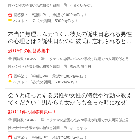
性や女性の特徴や恋の相談と質問
うまくいかない
回答済：「報酬UP中」承認で100PayPay！
ベスト：「公式の質問」500PayPay！
本当に無理…ムカつく…彼女の誕生日忘れる男性
の心理とは？誕生日なのに彼氏に忘れられると悲
しくなってしまいますよね。忘れて
残り5件の回答募集中！
閲覧数：6.35K
エタナマの恋愛の悩みや学校や職場での人間関係と男
性や女性の特徴や恋の相談と質問
忘れる
誕生日
回答済：「報酬UP中」承認で100PayPay！
ベスト：「公式の質問」500PayPay！
会うとほっとする男性や女性の特徴や行動を教え
てください！男からも女からも会った時になぜだ
かほっとする女の人や男の人ってい
残り11件の回答募集中！
閲覧数：4.44K
エタナマの恋愛の悩みや学校や職場での人間関係と男
性や女性の特徴や恋の相談と質問
ほっとする
回答済：「報酬UP中」承認で100PayPay！