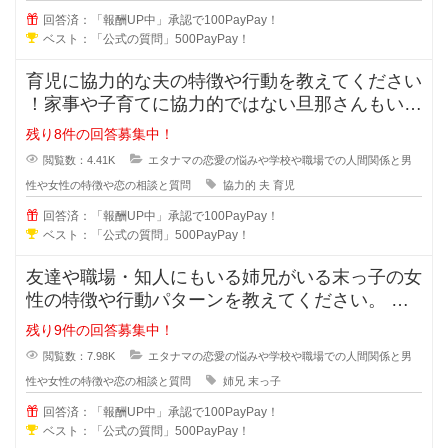
回答済：「報酬UP中」承認で100PayPay！
ベスト：「公式の質問」500PayPay！
育児に協力的な夫の特徴や行動を教えてください
！家事や子育てに協力的ではない旦那さんもいま
すが、積極的に協力してくれる夫の
残り8件の回答募集中！
閲覧数：4.41K
エタナマの恋愛の悩みや学校や職場での人間関係と男
性や女性の特徴や恋の相談と質問
協力的
夫
育児
回答済：「報酬UP中」承認で100PayPay！
ベスト：「公式の質問」500PayPay！
友達や職場・知人にもいる姉兄がいる末っ子の女
性の特徴や行動パターンを教えてください。 姉
兄がいる事により甘え上手や
残り9件の回答募集中！
閲覧数：7.98K
エタナマの恋愛の悩みや学校や職場での人間関係と男
性や女性の特徴や恋の相談と質問
姉兄
末っ子
回答済：「報酬UP中」承認で100PayPay！
ベスト：「公式の質問」500PayPay！