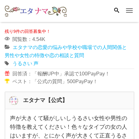
Me
残り9件の回答募集中！
閲覧数：4.54K
エタナマの恋愛の悩みや学校や職場での人間関係と
男性や女性の特徴や恋の相談と質問
うるさい
声
回答済：「報酬UP中」承認で100PayPay！
ベスト：「公式の質問」500PayPay！
エタナマ【公式】
声が大きくて騒がしいしうるさい女性や男性の
声が
特徴を教えてください！色々なタイプの女の人
大き
はいますが、とにかく声が大きくて正直うるさ