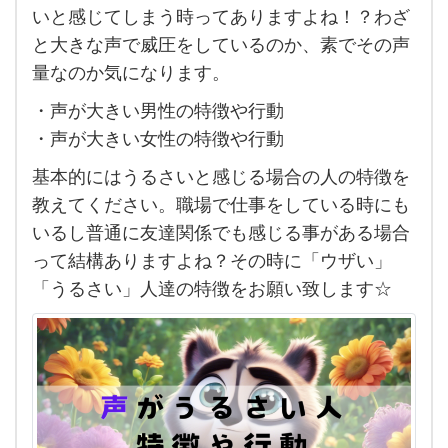
く
いと感じてしまう時ってありますよね！？わざ
て騒
と大きな声で威圧をしているのか、素でその声
が
量なのか気になります。
し
・声が大きい男性の特徴や行動
い
・声が大きい女性の特徴や行動
し
基本的にはうるさいと感じる場合の人の特徴を
う
教えてください。職場で仕事をしている時にも
る
いるし普通に友達関係でも感じる事がある場合
さ
って結構ありますよね？その時に「ウザい」
い女
「うるさい」人達の特徴をお願い致します☆
性や
男性
の特
徴を
教え