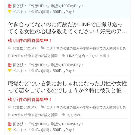
回答済：「報酬UP中」承認で100PayPay！
ベスト：「公式の質問」500PayPay！
付き合ってないのに何故だかLINEで自撮り送っ
てくる女性の心理を教えてください！好意のアピ
ールなのか、好きなのか分からな
残り8件の回答募集中！
閲覧数：12.64K
エタナマの恋愛の悩みや学校や職場での人間関係と男
性や女性の特徴や恋の相談と質問
LINE
付き合ってない
自撮り
回答済：「報酬UP中」承認で100PayPay！
ベスト：「公式の質問」500PayPay！
職場などでいる急におしゃれになった男性や女性
って恋をしているのでしょうか？特に彼氏と彼女
で付き合っている状態だと浮気など
残り7件の回答募集中！
閲覧数：10.84K
エタナマの恋愛の悩みや学校や職場での人間関係と男
性や女性の特徴や恋の相談と質問
おしゃれ
回答済：「報酬UP中」承認で100PayPay！
ベスト：「公式の質問」500PayPay！