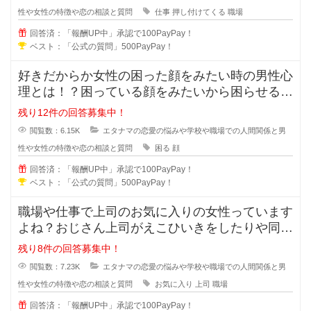
性や女性の特徴や恋の相談と質問
仕事
押し付けてくる
職場
回答済：「報酬UP中」承認で100PayPay！
ベスト：「公式の質問」500PayPay！
好きだからか女性の困った顔をみたい時の男性心
理とは！？困っている顔をみたいから困らせる男
性っていますよね？困らせて困った
残り12件の回答募集中！
閲覧数：6.15K
エタナマの恋愛の悩みや学校や職場での人間関係と男
性や女性の特徴や恋の相談と質問
困る
顔
回答済：「報酬UP中」承認で100PayPay！
ベスト：「公式の質問」500PayPay！
職場や仕事で上司のお気に入りの女性っています
よね？おじさん上司がえこひいきをしたりや同じ
事をしているのに褒められるのはお
残り8件の回答募集中！
閲覧数：7.23K
エタナマの恋愛の悩みや学校や職場での人間関係と男
性や女性の特徴や恋の相談と質問
お気に入り
上司
職場
回答済：「報酬UP中」承認で100PayPay！