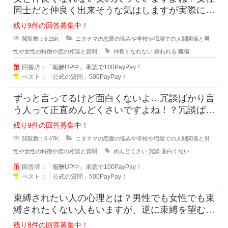
同士だと仲良く出来そうな気はしますが実際には
仲良くなれない場合も多々あります
残り9件の回答募集中！
閲覧数：6.25K
エタナマの恋愛の悩みや学校や職場での人間関係と男
性や女性の特徴や恋の相談と質問
仲良くなれない
嫌われる
職場
回答済：「報酬UP中」承認で100PayPay！
ベスト：「公式の質問」500PayPay！
ずっと言ってるけど面白くないよ…冗談ばかり言
う人って正直めんどくさいですよね！？冗談ばか
りでめんどくさい人に対しての対処
残り9件の回答募集中！
閲覧数：6.47K
エタナマの恋愛の悩みや学校や職場での人間関係と男
性や女性の特徴や恋の相談と質問
めんどくさい
冗談
面白くない
回答済：「報酬UP中」承認で100PayPay！
ベスト：「公式の質問」500PayPay！
束縛されたい人の心理とは？男性でも女性でも束
縛されたくない人もいますが、逆に束縛を望む人
もいますよね？彼氏彼女の関係にな
残り8件の回答募集中！