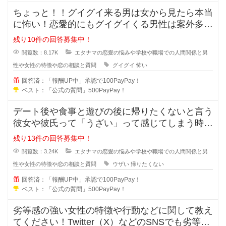
ちょっと！！グイグイ来る男は女から見たら本当
に怖い！恋愛的にもグイグイくる男性は案外多い
かもしれませんが、どの様な特徴が
残り10件の回答募集中！
閲覧数：8.17K
エタナマの恋愛の悩みや学校や職場での人間関係と男
性や女性の特徴や恋の相談と質問
グイグイ
怖い
回答済：「報酬UP中」承認で100PayPay！
ベスト：「公式の質問」500PayPay！
デート後や食事と遊びの後に帰りたくないと言う
彼女や彼氏って「うざい」って感じてしまう時が
ありますよね？帰りたくないと言う
残り13件の回答募集中！
閲覧数：3.24K
エタナマの恋愛の悩みや学校や職場での人間関係と男
性や女性の特徴や恋の相談と質問
ウザい
帰りたくない
回答済：「報酬UP中」承認で100PayPay！
ベスト：「公式の質問」500PayPay！
劣等感の強い女性の特徴や行動などに関して教え
てください！Twitter（X）などのSNSでも劣等感