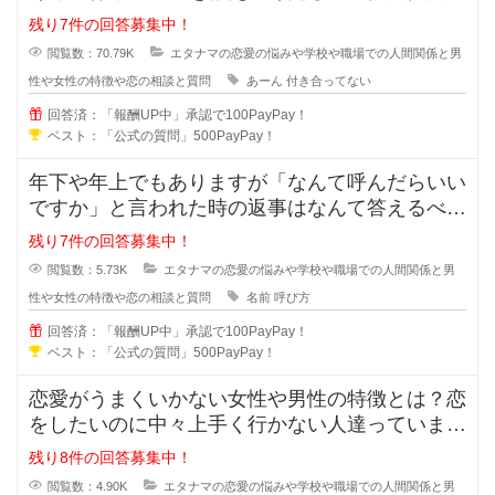
はなく付き合っていないのに、あー
残り7件の回答募集中！
閲覧数：70.79K
エタナマの恋愛の悩みや学校や職場での人間関係と男
性や女性の特徴や恋の相談と質問
あーん
付き合ってない
回答済：「報酬UP中」承認で100PayPay！
ベスト：「公式の質問」500PayPay！
年下や年上でもありますが「なんて呼んだらいい
ですか」と言われた時の返事はなんて答えるべき
でしょうか？「苗字+さん」付け？
残り7件の回答募集中！
閲覧数：5.73K
エタナマの恋愛の悩みや学校や職場での人間関係と男
性や女性の特徴や恋の相談と質問
名前
呼び方
回答済：「報酬UP中」承認で100PayPay！
ベスト：「公式の質問」500PayPay！
恋愛がうまくいかない女性や男性の特徴とは？恋
をしたいのに中々上手く行かない人達っています
よね？行動や発言に問題があり異性
残り8件の回答募集中！
閲覧数：4.90K
エタナマの恋愛の悩みや学校や職場での人間関係と男