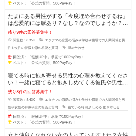
ベスト：「公式の質問」500PayPay！
たまにある男性がする「今度埋め合わせするね」
は恋愛的には脈あり？なし？なのでしょうか？本
命だから埋め合わせをするのか、恋
残り9件の回答募集中！
閲覧数：8.35K
エタナマの恋愛の悩みや学校や職場での人間関係と男
性や女性の特徴や恋の相談と質問
埋め合わせ
回答済：「報酬UP中」承認で100PayPay！
ベスト：「公式の質問」500PayPay！
寝てる時に抱き寄せる男性の心理を教えてくださ
い！一緒に寝てると抱きしめてくる彼氏や男性っ
て無意識に彼女の事を抱き寄せるの
残り8件の回答募集中！
閲覧数：8.43K
エタナマの恋愛の悩みや学校や職場での人間関係と男
性や女性の特徴や恋の相談と質問
寝ている時
抱きしめる
抱き寄せる
回答済：「報酬UP中」承認で100PayPay！
ベスト：「公式の質問」500PayPay！
女と仲良くなれない女の人っていますよね？女性