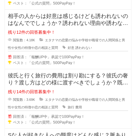
ベスト：「公式の質問」500PayPay！
相手の人からは好意は感じるけども誘われないの
はなんででしょうか？誘われない理由や誘わない
心理を教えてください。女性からは
残り12件の回答募集中！
閲覧数：4.18K
エタナマの恋愛の悩みや学校や職場での人間関係と男
性や女性の特徴や恋の相談と質問
好意
誘われない
回答済：「報酬UP中」承認で100PayPay！
ベスト：「公式の質問」500PayPay！
彼氏と行く旅行の費用は割り勘にする？彼氏の奢
り？渡し方はどの様に渡すべきでしょうか？既に
金額が決まっている場合や手渡しで
残り14件の回答募集中！
閲覧数：3.69K
エタナマの恋愛の悩みや学校や職場での人間関係と男
性や女性の特徴や恋の相談と質問
旅行
費用
回答済：「報酬UP中」承認で100PayPay！
ベスト：「公式の質問」500PayPay！
Sな人が好きな人への態度はどんな感じ？脈あり