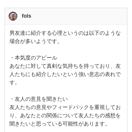
fols
男友達に紹介する心理というのは以下のような
男友
達に
場合が多いようです。
紹介
する
心理
・本気度のアピール
とい
うの
あなたに対して真剣な気持ちを持っており、友
は以
下の
人たちにも紹介したいという強い意志の表れで
よう
す。
な場
合が
多い
よう
・友人の意見を聞きたい
で
す。
友人たちの意見やフィードバックを重視してお
り、あなたとの関係について友人たちの感想を
聞きたいと思っている可能性があります。