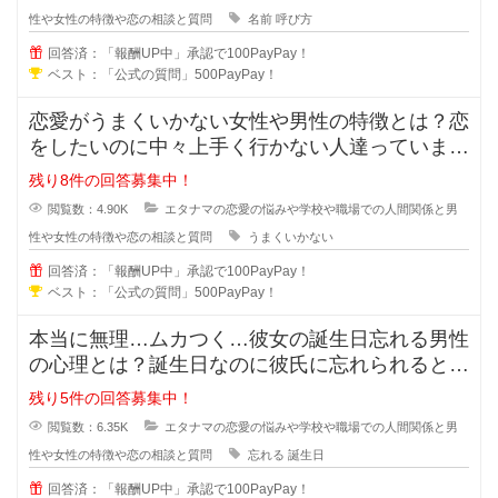
性や女性の特徴や恋の相談と質問
名前
呼び方
回答済：「報酬UP中」承認で100PayPay！
ベスト：「公式の質問」500PayPay！
恋愛がうまくいかない女性や男性の特徴とは？恋
をしたいのに中々上手く行かない人達っています
よね？行動や発言に問題があり異性
残り8件の回答募集中！
閲覧数：4.90K
エタナマの恋愛の悩みや学校や職場での人間関係と男
性や女性の特徴や恋の相談と質問
うまくいかない
回答済：「報酬UP中」承認で100PayPay！
ベスト：「公式の質問」500PayPay！
本当に無理…ムカつく…彼女の誕生日忘れる男性
の心理とは？誕生日なのに彼氏に忘れられると悲
しくなってしまいますよね。忘れて
残り5件の回答募集中！
閲覧数：6.35K
エタナマの恋愛の悩みや学校や職場での人間関係と男
性や女性の特徴や恋の相談と質問
忘れる
誕生日
回答済：「報酬UP中」承認で100PayPay！