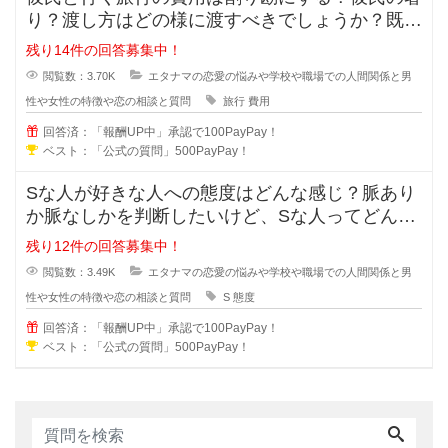
り？渡し方はどの様に渡すべきでしょうか？既に
金額が決まっている場合や手渡しで
残り14件の回答募集中！
閲覧数：3.70K
エタナマの恋愛の悩みや学校や職場での人間関係と男
性や女性の特徴や恋の相談と質問
旅行
費用
回答済：「報酬UP中」承認で100PayPay！
ベスト：「公式の質問」500PayPay！
Sな人が好きな人への態度はどんな感じ？脈あり
か脈なしかを判断したいけど、Sな人ってどんな
考えで好きな人への態度が出るでし
残り12件の回答募集中！
閲覧数：3.49K
エタナマの恋愛の悩みや学校や職場での人間関係と男
性や女性の特徴や恋の相談と質問
S
態度
回答済：「報酬UP中」承認で100PayPay！
ベスト：「公式の質問」500PayPay！