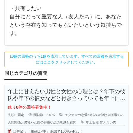
・共有したい
自分にとって重要な人（友人たち）に、あなた
という存在を知ってもらいたいという気持ちで
す。
10個の回答のうち1個を表示しています。すべての回答を表示する
にはここをクリックしてください。
同じカテゴリの質問
年上に甘えたい男性と女性の心理とは？年下の彼
氏や年下の彼女などと付き合っていても年上に甘
えたいと思う人も多いのではないで
残り8件の回答募集中！
先頭に固定
閲覧数：6.07K
エタナマの恋愛の悩みや学校や職場での
人間関係と男性や女性の特徴や恋の相談と質問
年上女性
甘えたい男
回答済：「報酬UP中」承認で100PayPay！