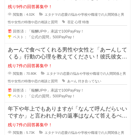
ていますよね？女同士や男同士で恋
残り9件の回答募集中！
閲覧数：4.02K
エタナマの恋愛の悩みや学校や職場での人間関係と男
性や女性の特徴や恋の相談と質問
否定
心理
特徴
回答済：「報酬UP中」承認で100PayPay！
ベスト：「公式の質問」500PayPay！
あーんで食べてくれる男性や女性と「あーんして
くる」行動の心理を教えてください！彼氏彼女で
はなく付き合っていないのに、あー
残り7件の回答募集中！
閲覧数：70.80K
エタナマの恋愛の悩みや学校や職場での人間関係と男
性や女性の特徴や恋の相談と質問
あーん
付き合ってない
回答済：「報酬UP中」承認で100PayPay！
ベスト：「公式の質問」500PayPay！
年下や年上でもありますが「なんて呼んだらいい
ですか」と言われた時の返事はなんて答えるべき
でしょうか？「苗字+さん」付け？
残り7件の回答募集中！
閲覧数：5.73K
エタナマの恋愛の悩みや学校や職場での人間関係と男