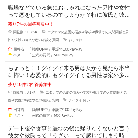
職場などでいる急におしゃれになった男性や女性
って恋をしているのでしょうか？特に彼氏と彼女
で付き合っている状態だと浮気など
残り7件の回答募集中！
閲覧数：10.85K
エタナマの恋愛の悩みや学校や職場での人間関係と男
性や女性の特徴や恋の相談と質問
おしゃれ
回答済：「報酬UP中」承認で100PayPay！
ベスト：「公式の質問」500PayPay！
ちょっと！！グイグイ来る男は女から見たら本当
に怖い！恋愛的にもグイグイくる男性は案外多い
かもしれませんが、どの様な特徴が
残り10件の回答募集中！
閲覧数：8.17K
エタナマの恋愛の悩みや学校や職場での人間関係と男
性や女性の特徴や恋の相談と質問
グイグイ
怖い
回答済：「報酬UP中」承認で100PayPay！
ベスト：「公式の質問」500PayPay！
デート後や食事と遊びの後に帰りたくないと言う
彼女や彼氏って「うざい」って感じてしまう時が