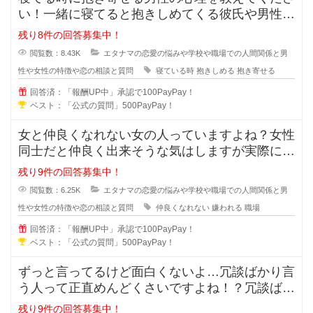
い！一緒に寝てると抱きしめてくる彼氏や男性っ
て無意識に彼女の事を抱き寄せるの
残り8件の回答募集中！
閲覧数：8.43K
エタナマの恋愛の悩みや学校や職場での人間関係と男
性や女性の特徴や恋の相談と質問
寝ている時
抱きしめる
抱き寄せる
回答済：「報酬UP中」承認で100PayPay！
ベスト：「公式の質問」500PayPay！
女と仲良くなれない女の人っていますよね？女性
同士だと仲良く出来そうな気はしますが実際には
仲良くなれない場合も多々あります
残り9件の回答募集中！
閲覧数：6.25K
エタナマの恋愛の悩みや学校や職場での人間関係と男
性や女性の特徴や恋の相談と質問
仲良くなれない
嫌われる
職場
回答済：「報酬UP中」承認で100PayPay！
ベスト：「公式の質問」500PayPay！
ずっと言ってるけど面白くないよ…冗談ばかり言
う人って正直めんどくさいですよね！？冗談ばか
りでめんどくさい人に対しての対処
残り9件の回答募集中！