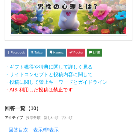
達に
紹介
す
る
の
は今
Facebook
Twitter
Hatena
Pocket
LINE
後付
き合
・ギフト獲得や特典に関して詳しく見る
・サイトコンセプトと投稿内容に関して
い
・投稿に関して禁止キーワードとガイドライン
た
・AIを利用した投稿は禁止です
い
か
回答一覧（
10
）
ら？
アクティブ
投票数順
新しい順
古い順
回答目次 表示/非表示