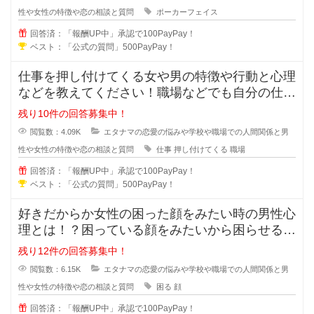
性や女性の特徴や恋の相談と質問
ポーカーフェイス
回答済：「報酬UP中」承認で100PayPay！
ベスト：「公式の質問」500PayPay！
仕事を押し付けてくる女や男の特徴や行動と心理
などを教えてください！職場などでも自分の仕事
なのに人に押し付けてくる人ってい
残り10件の回答募集中！
閲覧数：4.09K
エタナマの恋愛の悩みや学校や職場での人間関係と男
性や女性の特徴や恋の相談と質問
仕事
押し付けてくる
職場
回答済：「報酬UP中」承認で100PayPay！
ベスト：「公式の質問」500PayPay！
好きだからか女性の困った顔をみたい時の男性心
理とは！？困っている顔をみたいから困らせる男
性っていますよね？困らせて困った
残り12件の回答募集中！
閲覧数：6.15K
エタナマの恋愛の悩みや学校や職場での人間関係と男
性や女性の特徴や恋の相談と質問
困る
顔
回答済：「報酬UP中」承認で100PayPay！