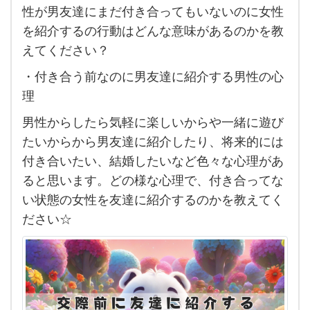
介す
性が男友達にまだ付き合ってもいないのに女性
る男
を紹介するの行動はどんな意味があるのかを教
性心
えてください？
理と
・付き合う前なのに男友達に紹介する男性の心
は？
理
付き
男性からしたら気軽に楽しいからや一緒に遊び
合っ
たいからから男友達に紹介したり、将来的には
て
付き合いたい、結婚したいなど色々な心理があ
な
ると思います。どの様な心理で、付き合ってな
い状
い状態の女性を友達に紹介するのかを教えてく
態な
ださい☆
の
に自
分の
男友