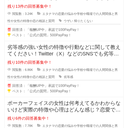
ありますよね？帰りたくないと言う
残り13件の回答募集中！
閲覧数：3.24K
エタナマの恋愛の悩みや学校や職場での人間関係と男
性や女性の特徴や恋の相談と質問
ウザい
帰りたくない
回答済：「報酬UP中」承認で100PayPay！
ベスト：「公式の質問」500PayPay！
劣等感の強い女性の特徴や行動などに関して教え
てください！Twitter（X）などのSNSでも劣等感
が強い女性っていますよ
残り10件の回答募集中！
閲覧数：6.86K
エタナマの恋愛の悩みや学校や職場での人間関係と男
性や女性の特徴や恋の相談と質問
劣等感
回答済：「報酬UP中」承認で100PayPay！
ベスト：「公式の質問」500PayPay！
ポーカーフェイスの女性は何考えてるかわからな
いけど実際の特徴や心理はどんな感じ？恋愛では
ポーカーフェイスの女性ってモテる
残り6件の回答募集中！
閲覧数：7.78K
エタナマの恋愛の悩みや学校や職場での人間関係と男