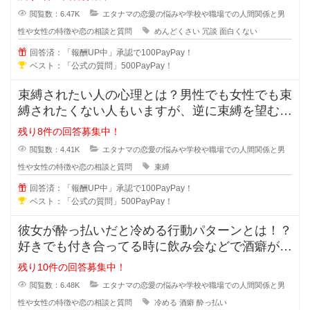
閲覧数：6.47K
エタナマの恋愛の悩みや学校や職場での人間関係と男
性や女性の特徴や恋の相談と質問
めんどくさい
冗談
面白くない
回答済：「報酬UP中」承認で100PayPay！
ベスト：「公式の質問」500PayPay！
束縛されたい人の心理とは？男性でも女性でも束
縛されたくない人もいますが、逆に束縛を望む人
もいますよね？彼氏彼女の関係にな
残り8件の回答募集中！
閲覧数：4.41K
エタナマの恋愛の悩みや学校や職場での人間関係と男
性や女性の特徴や恋の相談と質問
束縛
回答済：「報酬UP中」承認で100PayPay！
ベスト：「公式の質問」500PayPay！
彼女が酔っ払いだと冷める行動パターンとは！？
好きでも付き合ってる時に飲み会などで酒癖が悪
い彼女だと冷めたり、引いたりしま
残り10件の回答募集中！
閲覧数：6.48K
エタナマの恋愛の悩みや学校や職場での人間関係と男
性や女性の特徴や恋の相談と質問
冷める
酒癖
酔っ払い