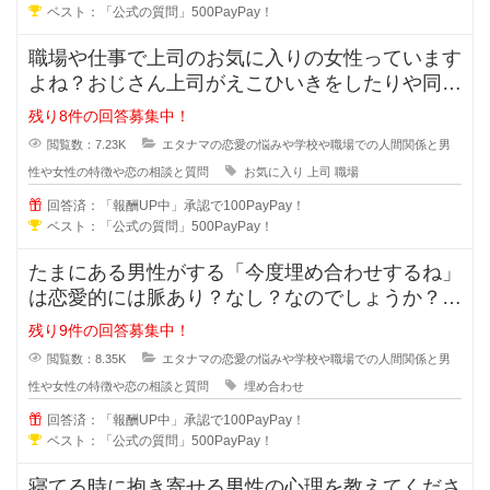
ベスト：「公式の質問」500PayPay！
職場や仕事で上司のお気に入りの女性っています
よね？おじさん上司がえこひいきをしたりや同じ
事をしているのに褒められるのはお
残り8件の回答募集中！
閲覧数：7.23K
エタナマの恋愛の悩みや学校や職場での人間関係と男
性や女性の特徴や恋の相談と質問
お気に入り
上司
職場
回答済：「報酬UP中」承認で100PayPay！
ベスト：「公式の質問」500PayPay！
たまにある男性がする「今度埋め合わせするね」
は恋愛的には脈あり？なし？なのでしょうか？本
命だから埋め合わせをするのか、恋
残り9件の回答募集中！
閲覧数：8.35K
エタナマの恋愛の悩みや学校や職場での人間関係と男
性や女性の特徴や恋の相談と質問
埋め合わせ
回答済：「報酬UP中」承認で100PayPay！
ベスト：「公式の質問」500PayPay！
寝てる時に抱き寄せる男性の心理を教えてくださ