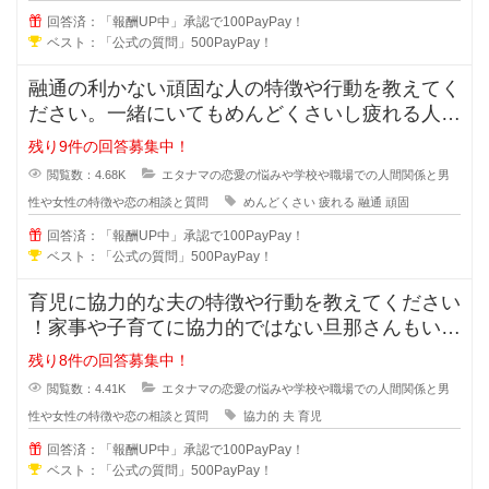
回答済：「報酬UP中」承認で100PayPay！
ベスト：「公式の質問」500PayPay！
融通の利かない頑固な人の特徴や行動を教えてく
ださい。一緒にいてもめんどくさいし疲れる人っ
ていますよね？男性も女性にもいる
残り9件の回答募集中！
閲覧数：4.68K
エタナマの恋愛の悩みや学校や職場での人間関係と男
性や女性の特徴や恋の相談と質問
めんどくさい
疲れる
融通
頑固
回答済：「報酬UP中」承認で100PayPay！
ベスト：「公式の質問」500PayPay！
育児に協力的な夫の特徴や行動を教えてください
！家事や子育てに協力的ではない旦那さんもいま
すが、積極的に協力してくれる夫の
残り8件の回答募集中！
閲覧数：4.41K
エタナマの恋愛の悩みや学校や職場での人間関係と男
性や女性の特徴や恋の相談と質問
協力的
夫
育児
回答済：「報酬UP中」承認で100PayPay！
ベスト：「公式の質問」500PayPay！