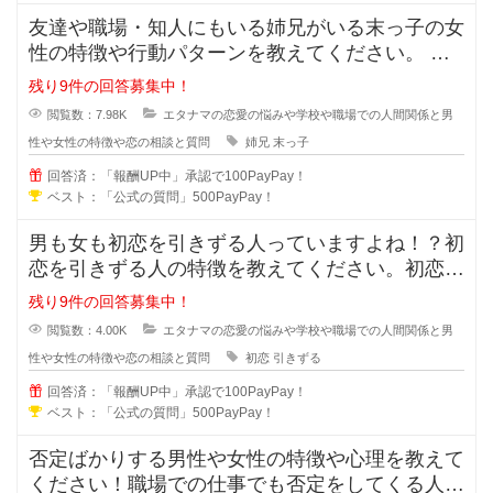
友達や職場・知人にもいる姉兄がいる末っ子の女
性の特徴や行動パターンを教えてください。 姉
兄がいる事により甘え上手や
残り9件の回答募集中！
閲覧数：7.98K
エタナマの恋愛の悩みや学校や職場での人間関係と男
性や女性の特徴や恋の相談と質問
姉兄
末っ子
回答済：「報酬UP中」承認で100PayPay！
ベスト：「公式の質問」500PayPay！
男も女も初恋を引きずる人っていますよね！？初
恋を引きずる人の特徴を教えてください。初恋か
ら離れる事が出来ない人は次の恋愛
残り9件の回答募集中！
閲覧数：4.00K
エタナマの恋愛の悩みや学校や職場での人間関係と男
性や女性の特徴や恋の相談と質問
初恋
引きずる
回答済：「報酬UP中」承認で100PayPay！
ベスト：「公式の質問」500PayPay！
否定ばかりする男性や女性の特徴や心理を教えて
ください！職場での仕事でも否定をしてくる人っ