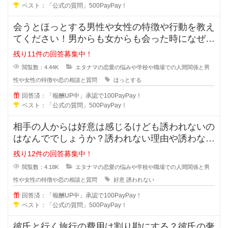
ベスト：「公式の質問」500PayPay！
会うとほっとする男性や女性の特徴や行動を教え
てください！男からも女からも会った時になぜだ
かほっとする女の人や男の人ってい
残り11件の回答募集中！
閲覧数：4.44K
エタナマの恋愛の悩みや学校や職場での人間関係と男
性や女性の特徴や恋の相談と質問
ほっとする
回答済：「報酬UP中」承認で100PayPay！
ベスト：「公式の質問」500PayPay！
相手の人からは好意は感じるけども誘われないの
はなんででしょうか？誘われない理由や誘わない
心理を教えてください。女性からは
残り12件の回答募集中！
閲覧数：4.18K
エタナマの恋愛の悩みや学校や職場での人間関係と男
性や女性の特徴や恋の相談と質問
好意
誘われない
回答済：「報酬UP中」承認で100PayPay！
ベスト：「公式の質問」500PayPay！
彼氏と行く旅行の費用は割り勘にする？彼氏の奢