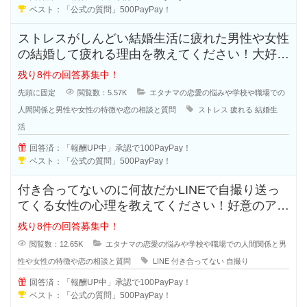
ベスト：「公式の質問」500PayPay！
ストレスがしんどい結婚生活に疲れた男性や女性
の結婚して疲れる理由を教えてください！大好き
で結婚したはずなのに結婚生活はお
残り8件の回答募集中！
先頭に固定
閲覧数：5.57K
エタナマの恋愛の悩みや学校や職場での
人間関係と男性や女性の特徴や恋の相談と質問
ストレス
疲れる
結婚生
活
回答済：「報酬UP中」承認で100PayPay！
ベスト：「公式の質問」500PayPay！
付き合ってないのに何故だかLINEで自撮り送っ
てくる女性の心理を教えてください！好意のアピ
ールなのか、好きなのか分からな
残り8件の回答募集中！
閲覧数：12.65K
エタナマの恋愛の悩みや学校や職場での人間関係と男
性や女性の特徴や恋の相談と質問
LINE
付き合ってない
自撮り
回答済：「報酬UP中」承認で100PayPay！
ベスト：「公式の質問」500PayPay！