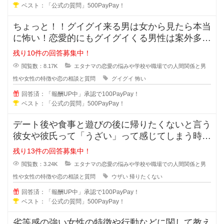
ベスト：「公式の質問」500PayPay！
ちょっと！！グイグイ来る男は女から見たら本当
に怖い！恋愛的にもグイグイくる男性は案外多い
かもしれませんが、どの様な特徴が
残り10件の回答募集中！
閲覧数：8.17K
エタナマの恋愛の悩みや学校や職場での人間関係と男
性や女性の特徴や恋の相談と質問
グイグイ
怖い
回答済：「報酬UP中」承認で100PayPay！
ベスト：「公式の質問」500PayPay！
デート後や食事と遊びの後に帰りたくないと言う
彼女や彼氏って「うざい」って感じてしまう時が
ありますよね？帰りたくないと言う
残り13件の回答募集中！
閲覧数：3.24K
エタナマの恋愛の悩みや学校や職場での人間関係と男
性や女性の特徴や恋の相談と質問
ウザい
帰りたくない
回答済：「報酬UP中」承認で100PayPay！
ベスト：「公式の質問」500PayPay！
劣等感の強い女性の特徴や行動などに関して教え