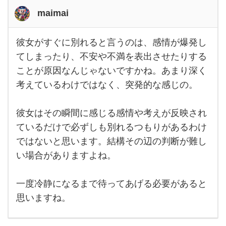
ぐ
maimai
に分
か
彼女がすぐに別れると言うのは、感情が爆発し
彼女
れ
がす
てしまったり、不安や不満を表出させたりする
ぐに
る
ことが原因なんじゃないですかね。あまり深く
別れ
ると
考えているわけではなく、突発的な感じの。
言う
の
は、
感情
彼女はその瞬間に感じる感情や考えが反映され
が爆
ているだけで必ずしも別れるつもりがあるわけ
発し
てし
ではないと思います。結構その辺の判断が難し
まっ
た
い場合がありますよね。
り、
不安
や不
一度冷静になるまで待ってあげる必要があると
満を
表
思いますね。