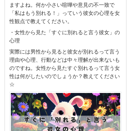
も
ますよね。何か小さい喧嘩や意見の不一致で
な
「私はもう別れる！」っていう彼女の心理を女
い
性観点で教えてください。
の
・女性から見た「すぐに別れると言う彼女」の
に
心理
す
実際には男性から見ると彼女が別れるって言う
ぐ別
理由や心理、行動などは中々理解が出来ないも
れ
のですね。女性から見たすぐ別れるって言う女
る
性は何がしたいのでしょうか？教えてください
と言
☆
う彼
女の
心理
と
は