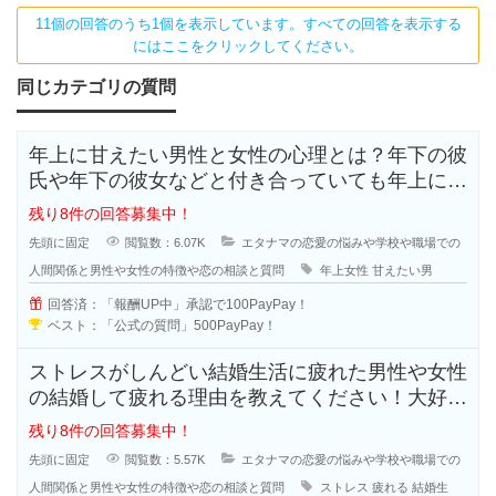
11個の回答のうち1個を表示しています。すべての回答を表示する
にはここをクリックしてください。
同じカテゴリの質問
年上に甘えたい男性と女性の心理とは？年下の彼
氏や年下の彼女などと付き合っていても年上に甘
えたいと思う人も多いのではないで
残り8件の回答募集中！
先頭に固定
閲覧数：6.07K
エタナマの恋愛の悩みや学校や職場での
人間関係と男性や女性の特徴や恋の相談と質問
年上女性
甘えたい男
回答済：「報酬UP中」承認で100PayPay！
ベスト：「公式の質問」500PayPay！
ストレスがしんどい結婚生活に疲れた男性や女性
の結婚して疲れる理由を教えてください！大好き
で結婚したはずなのに結婚生活はお
残り8件の回答募集中！
先頭に固定
閲覧数：5.57K
エタナマの恋愛の悩みや学校や職場での
人間関係と男性や女性の特徴や恋の相談と質問
ストレス
疲れる
結婚生