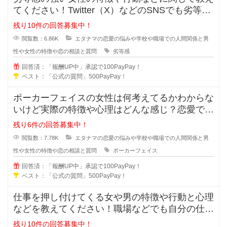
てください！Twitter（X）などのSNSでも劣等感
が強い女性っていますよ
残り10件の回答募集中！
閲覧数：6.86K
エタナマの恋愛の悩みや学校や職場での人間関係と男
性や女性の特徴や恋の相談と質問
劣等感
回答済：「報酬UP中」承認で100PayPay！
ベスト：「公式の質問」500PayPay！
ポーカーフェイスの女性は何考えてるかわからな
いけど実際の特徴や心理はどんな感じ？恋愛では
ポーカーフェイスの女性ってモテる
残り6件の回答募集中！
閲覧数：7.78K
エタナマの恋愛の悩みや学校や職場での人間関係と男
性や女性の特徴や恋の相談と質問
ポーカーフェイス
回答済：「報酬UP中」承認で100PayPay！
ベスト：「公式の質問」500PayPay！
仕事を押し付けてくる女や男の特徴や行動と心理
などを教えてください！職場などでも自分の仕事
なのに人に押し付けてくる人ってい
残り10件の回答募集中！