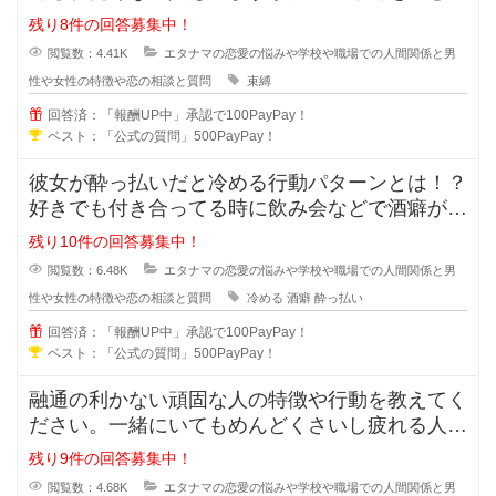
もいますよね？彼氏彼女の関係にな
残り8件の回答募集中！
閲覧数：4.41K
エタナマの恋愛の悩みや学校や職場での人間関係と男
性や女性の特徴や恋の相談と質問
束縛
回答済：「報酬UP中」承認で100PayPay！
ベスト：「公式の質問」500PayPay！
彼女が酔っ払いだと冷める行動パターンとは！？
好きでも付き合ってる時に飲み会などで酒癖が悪
い彼女だと冷めたり、引いたりしま
残り10件の回答募集中！
閲覧数：6.48K
エタナマの恋愛の悩みや学校や職場での人間関係と男
性や女性の特徴や恋の相談と質問
冷める
酒癖
酔っ払い
回答済：「報酬UP中」承認で100PayPay！
ベスト：「公式の質問」500PayPay！
融通の利かない頑固な人の特徴や行動を教えてく
ださい。一緒にいてもめんどくさいし疲れる人っ
ていますよね？男性も女性にもいる
残り9件の回答募集中！
閲覧数：4.68K
エタナマの恋愛の悩みや学校や職場での人間関係と男