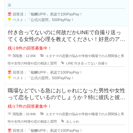
活
回答済：「報酬UP中」承認で100PayPay！
ベスト：「公式の質問」500PayPay！
付き合ってないのに何故だかLINEで自撮り送っ
てくる女性の心理を教えてください！好意のアピ
ールなのか、好きなのか分からな
残り8件の回答募集中！
閲覧数：12.65K
エタナマの恋愛の悩みや学校や職場での人間関係と男
性や女性の特徴や恋の相談と質問
LINE
付き合ってない
自撮り
回答済：「報酬UP中」承認で100PayPay！
ベスト：「公式の質問」500PayPay！
職場などでいる急におしゃれになった男性や女性
って恋をしているのでしょうか？特に彼氏と彼女
で付き合っている状態だと浮気など
残り7件の回答募集中！
閲覧数：10.84K
エタナマの恋愛の悩みや学校や職場での人間関係と男
性や女性の特徴や恋の相談と質問
おしゃれ
回答済：「報酬UP中」承認で100PayPay！