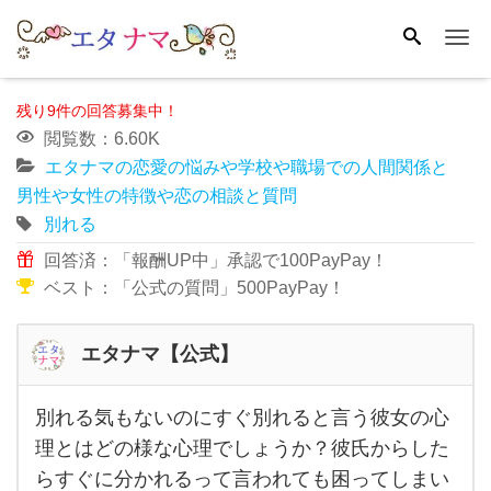
Me
残り9件の回答募集中！
閲覧数：6.60K
エタナマの恋愛の悩みや学校や職場での人間関係と
男性や女性の特徴や恋の相談と質問
別れる
回答済：「報酬UP中」承認で100PayPay！
ベスト：「公式の質問」500PayPay！
エタナマ【公式】
別れる気もないのにすぐ別れると言う彼女の心
別れ
理とはどの様な心理でしょうか？彼氏からした
る気
らすぐに分かれるって言われても困ってしまい