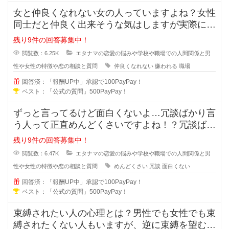
女と仲良くなれない女の人っていますよね？女性
同士だと仲良く出来そうな気はしますが実際には
仲良くなれない場合も多々あります
残り9件の回答募集中！
閲覧数：6.25K
エタナマの恋愛の悩みや学校や職場での人間関係と男
性や女性の特徴や恋の相談と質問
仲良くなれない
嫌われる
職場
回答済：「報酬UP中」承認で100PayPay！
ベスト：「公式の質問」500PayPay！
ずっと言ってるけど面白くないよ…冗談ばかり言
う人って正直めんどくさいですよね！？冗談ばか
りでめんどくさい人に対しての対処
残り9件の回答募集中！
閲覧数：6.47K
エタナマの恋愛の悩みや学校や職場での人間関係と男
性や女性の特徴や恋の相談と質問
めんどくさい
冗談
面白くない
回答済：「報酬UP中」承認で100PayPay！
ベスト：「公式の質問」500PayPay！
束縛されたい人の心理とは？男性でも女性でも束
縛されたくない人もいますが、逆に束縛を望む人