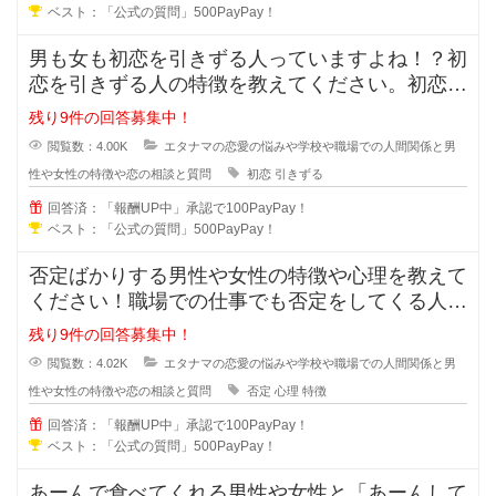
ベスト：「公式の質問」500PayPay！
男も女も初恋を引きずる人っていますよね！？初
恋を引きずる人の特徴を教えてください。初恋か
ら離れる事が出来ない人は次の恋愛
残り9件の回答募集中！
閲覧数：4.00K
エタナマの恋愛の悩みや学校や職場での人間関係と男
性や女性の特徴や恋の相談と質問
初恋
引きずる
回答済：「報酬UP中」承認で100PayPay！
ベスト：「公式の質問」500PayPay！
否定ばかりする男性や女性の特徴や心理を教えて
ください！職場での仕事でも否定をしてくる人っ
ていますよね？女同士や男同士で恋
残り9件の回答募集中！
閲覧数：4.02K
エタナマの恋愛の悩みや学校や職場での人間関係と男
性や女性の特徴や恋の相談と質問
否定
心理
特徴
回答済：「報酬UP中」承認で100PayPay！
ベスト：「公式の質問」500PayPay！
あーんで食べてくれる男性や女性と「あーんして