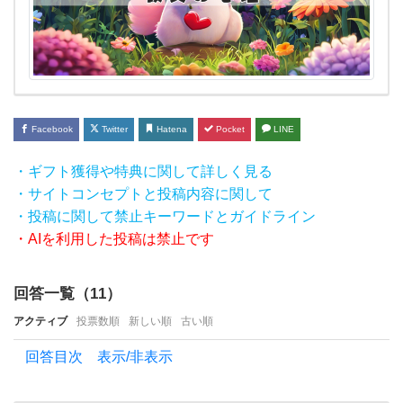
ど
の様
な心
理で
し
Facebook
Twitter
Hatena
Pocket
LINE
ょ
う
・ギフト獲得や特典に関して詳しく見る
・サイトコンセプトと投稿内容に関して
か？
・投稿に関して禁止キーワードとガイドライン
彼氏
・AIを利用した投稿は禁止です
か
ら
回答一覧（
11
）
し
アクティブ
投票数順
新しい順
古い順
た
回答目次 表示/非表示
ら
す