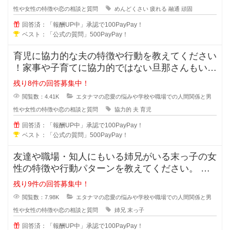
性や女性の特徴や恋の相談と質問
めんどくさい
疲れる
融通
頑固
回答済：「報酬UP中」承認で100PayPay！
ベスト：「公式の質問」500PayPay！
育児に協力的な夫の特徴や行動を教えてください
！家事や子育てに協力的ではない旦那さんもいま
すが、積極的に協力してくれる夫の
残り8件の回答募集中！
閲覧数：4.41K
エタナマの恋愛の悩みや学校や職場での人間関係と男
性や女性の特徴や恋の相談と質問
協力的
夫
育児
回答済：「報酬UP中」承認で100PayPay！
ベスト：「公式の質問」500PayPay！
友達や職場・知人にもいる姉兄がいる末っ子の女
性の特徴や行動パターンを教えてください。 姉
兄がいる事により甘え上手や
残り9件の回答募集中！
閲覧数：7.98K
エタナマの恋愛の悩みや学校や職場での人間関係と男
性や女性の特徴や恋の相談と質問
姉兄
末っ子
回答済：「報酬UP中」承認で100PayPay！