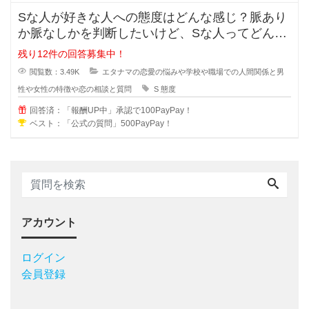
Sな人が好きな人への態度はどんな感じ？脈あり
か脈なしかを判断したいけど、Sな人ってどんな
考えで好きな人への態度が出るでし
残り12件の回答募集中！
閲覧数：3.49K
エタナマの恋愛の悩みや学校や職場での人間関係と男
性や女性の特徴や恋の相談と質問
S
態度
回答済：「報酬UP中」承認で100PayPay！
ベスト：「公式の質問」500PayPay！
アカウント
ログイン
会員登録