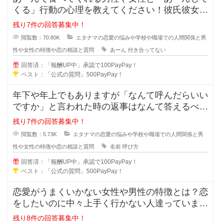
くる」行動の心理を教えてください！彼氏彼女で
はなく付き合っていないのに、あー
残り7件の回答募集中！
閲覧数：70.80K
エタナマの恋愛の悩みや学校や職場での人間関係と男
性や女性の特徴や恋の相談と質問
あーん
付き合ってない
回答済：「報酬UP中」承認で100PayPay！
ベスト：「公式の質問」500PayPay！
年下や年上でもありますが「なんて呼んだらいい
ですか」と言われた時の返事はなんて答えるべき
でしょうか？「苗字+さん」付け？
残り7件の回答募集中！
閲覧数：5.73K
エタナマの恋愛の悩みや学校や職場での人間関係と男
性や女性の特徴や恋の相談と質問
名前
呼び方
回答済：「報酬UP中」承認で100PayPay！
ベスト：「公式の質問」500PayPay！
恋愛がうまくいかない女性や男性の特徴とは？恋
をしたいのに中々上手く行かない人達っています
よね？行動や発言に問題があり異性
残り8件の回答募集中！