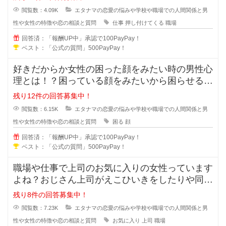
閲覧数：4.09K
エタナマの恋愛の悩みや学校や職場での人間関係と男
性や女性の特徴や恋の相談と質問
仕事
押し付けてくる
職場
回答済：「報酬UP中」承認で100PayPay！
ベスト：「公式の質問」500PayPay！
好きだからか女性の困った顔をみたい時の男性心
理とは！？困っている顔をみたいから困らせる男
性っていますよね？困らせて困った
残り12件の回答募集中！
閲覧数：6.15K
エタナマの恋愛の悩みや学校や職場での人間関係と男
性や女性の特徴や恋の相談と質問
困る
顔
回答済：「報酬UP中」承認で100PayPay！
ベスト：「公式の質問」500PayPay！
職場や仕事で上司のお気に入りの女性っています
よね？おじさん上司がえこひいきをしたりや同じ
事をしているのに褒められるのはお
残り8件の回答募集中！
閲覧数：7.23K
エタナマの恋愛の悩みや学校や職場での人間関係と男
性や女性の特徴や恋の相談と質問
お気に入り
上司
職場