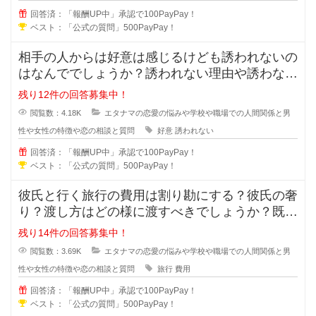
回答済：「報酬UP中」承認で100PayPay！
ベスト：「公式の質問」500PayPay！
相手の人からは好意は感じるけども誘われないの
はなんででしょうか？誘われない理由や誘わない
心理を教えてください。女性からは
残り12件の回答募集中！
閲覧数：4.18K
エタナマの恋愛の悩みや学校や職場での人間関係と男
性や女性の特徴や恋の相談と質問
好意
誘われない
回答済：「報酬UP中」承認で100PayPay！
ベスト：「公式の質問」500PayPay！
彼氏と行く旅行の費用は割り勘にする？彼氏の奢
り？渡し方はどの様に渡すべきでしょうか？既に
金額が決まっている場合や手渡しで
残り14件の回答募集中！
閲覧数：3.69K
エタナマの恋愛の悩みや学校や職場での人間関係と男
性や女性の特徴や恋の相談と質問
旅行
費用
回答済：「報酬UP中」承認で100PayPay！
ベスト：「公式の質問」500PayPay！