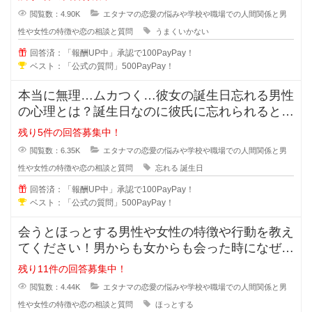
閲覧数：4.90K
エタナマの恋愛の悩みや学校や職場での人間関係と男
性や女性の特徴や恋の相談と質問
うまくいかない
回答済：「報酬UP中」承認で100PayPay！
ベスト：「公式の質問」500PayPay！
本当に無理…ムカつく…彼女の誕生日忘れる男性
の心理とは？誕生日なのに彼氏に忘れられると悲
しくなってしまいますよね。忘れて
残り5件の回答募集中！
閲覧数：6.35K
エタナマの恋愛の悩みや学校や職場での人間関係と男
性や女性の特徴や恋の相談と質問
忘れる
誕生日
回答済：「報酬UP中」承認で100PayPay！
ベスト：「公式の質問」500PayPay！
会うとほっとする男性や女性の特徴や行動を教え
てください！男からも女からも会った時になぜだ
かほっとする女の人や男の人ってい
残り11件の回答募集中！
閲覧数：4.44K
エタナマの恋愛の悩みや学校や職場での人間関係と男
性や女性の特徴や恋の相談と質問
ほっとする