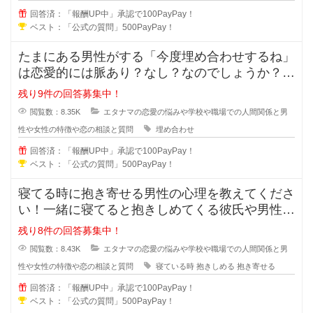
回答済：「報酬UP中」承認で100PayPay！
ベスト：「公式の質問」500PayPay！
たまにある男性がする「今度埋め合わせするね」
は恋愛的には脈あり？なし？なのでしょうか？本
命だから埋め合わせをするのか、恋
残り9件の回答募集中！
閲覧数：8.35K
エタナマの恋愛の悩みや学校や職場での人間関係と男
性や女性の特徴や恋の相談と質問
埋め合わせ
回答済：「報酬UP中」承認で100PayPay！
ベスト：「公式の質問」500PayPay！
寝てる時に抱き寄せる男性の心理を教えてくださ
い！一緒に寝てると抱きしめてくる彼氏や男性っ
て無意識に彼女の事を抱き寄せるの
残り8件の回答募集中！
閲覧数：8.43K
エタナマの恋愛の悩みや学校や職場での人間関係と男
性や女性の特徴や恋の相談と質問
寝ている時
抱きしめる
抱き寄せる
回答済：「報酬UP中」承認で100PayPay！
ベスト：「公式の質問」500PayPay！