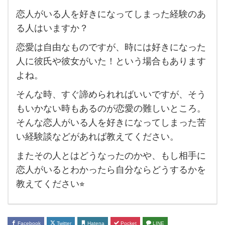
恋人がいる人を好きになってしまった経験のあ
恋人
る人はいますか？
が
恋愛は自由なものですが、時には好きになった
い
人に彼氏や彼女がいた！という場合もあります
る人
よね。
を好
そんな時、すぐ諦められればいいですが、そう
き
もいかない時もあるのが恋愛の難しいところ。
に
そんな恋人がいる人を好きになってしまった苦
な
い経験談などがあれば教えてください。
っ
またその人とはどうなったのかや、もし相手に
て
恋人がいるとわかったら自分ならどうするかを
し
教えてください⭐︎
ま
っ
た経
Facebook
Twitter
Hatena
Pocket
LINE