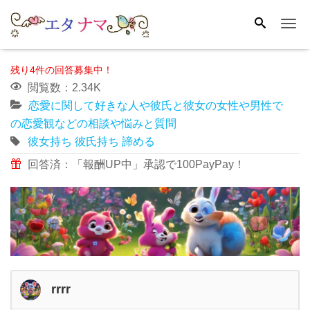
Me
残り4件の回答募集中！
閲覧数：2.34K
恋愛に関して好きな人や彼氏と彼女の女性や男性で
の恋愛観などの相談や悩みと質問
彼女持ち
彼氏持ち
諦める
回答済：「報酬UP中」承認で100PayPay！
rrrr