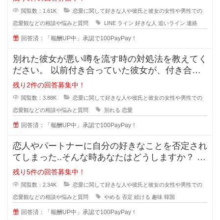
閲覧数：1.61K
恋愛に関して好きな人や彼氏と彼女の女性や男性での
恋愛観などの相談や悩みと質問
LINE
ライン
好きな人
追いライン
連絡
回答済：「報酬UP中」承認で100PayPay！
別れた彼女が悪い噂を流す時の対処法を教えてく
ださい。 以前付き合っていた彼女が、付き合っ
ている時のことを周囲に平気
残り2件の回答募集中！
閲覧数：3.88K
恋愛に関して好きな人や彼氏と彼女の女性や男性での
恋愛観などの相談や悩みと質問
別れる
恋愛
回答済：「報酬UP中」承認で100PayPay！
恋人やパートナーに自分の好きなことを否定され
てしまった..そんな時あなたはどうしますか？ 私
は元々韓国が好きで、韓
残り5件の回答募集中！
閲覧数：2.34K
恋愛に関して好きな人や彼氏と彼女の女性や男性での
恋愛観などの相談や悩みと質問
やめる
否定
続ける
趣味
韓国
回答済：「報酬UP中」承認で100PayPay！