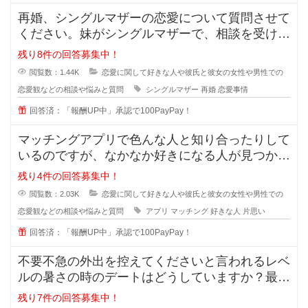
再婚、シングルマザーの恋愛について質問させて
ください。妹がシングルマザーで、相談を受けた
のですが私も悩んでおり、皆さんの
残り8件の回答募集中！
閲覧数：1.44K
恋愛に関して好きな人や彼氏と彼女の女性や男性での
恋愛観などの相談や悩みと質問
シングルマザー
再婚
恋愛事情
回答済：「報酬UP中」承認で100PayPay！
マッチングアプリで色んな人と知り合ったりして
いるのですが、なかなか好きになる人が見つかり
ません。 好きになる人って
残り4件の回答募集中！
閲覧数：2.03K
恋愛に関して好きな人や彼氏と彼女の女性や男性での
恋愛観などの相談や悩みと質問
アプリ
マッチング
好きな人
片思い
回答済：「報酬UP中」承認で100PayPay！
不要不急の外出を控えてくださいと言われるレベ
ルの暑さの時のデートはどうしていますか？最近
の夏はとっても暑くて、一歩外に出
残り7件の回答募集中！