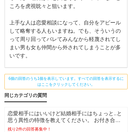
きに
が、
ころを虎視眈々と狙います。
なっ
たら
時に
諦め
は好
るこ
上手な人は恋愛相談になって、自分をアピール
とが
き
して略奪する人もいますね。でも、そういうの
多い
で
って周り回ってバレてみんなから軽蔑されてし
す。
それ
まい男も女も仲間から外されてしまうことが多
でも
諦め
いです。
られ
ず、
6個の回答のうち1個を表示しています。すべての回答を表示するに
はここをクリックしてください。
同じカテゴリの質問
恋愛相手にはいいけど結婚相手にはちょっと..と
思う異性の特徴を教えてください。 お付き合い
をしている間に相手のいい
残り2件の回答募集中！