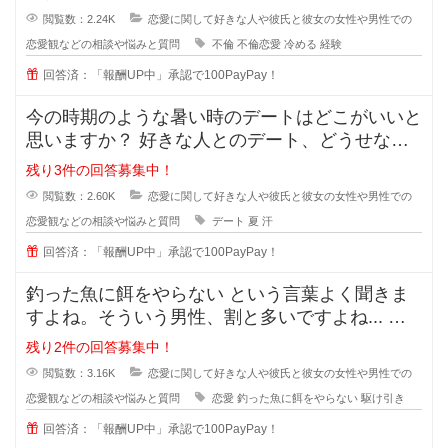
閲覧数：2.24K
恋愛に関して好きな人や彼氏と彼女の女性や男性での
恋愛観などの相談や悩みと質問
不倫
不倫恋愛
冷める
経験
回答済：「報酬UP中」承認で100PayPay！
今の時期のような暑い時のデートはどこがいいと
思いますか？ 好きな人とのデート、どうせなら
街を散策したりデートスポッ
残り3件の回答募集中！
閲覧数：2.60K
恋愛に関して好きな人や彼氏と彼女の女性や男性での
恋愛観などの相談や悩みと質問
デート
夏
汗
回答済：「報酬UP中」承認で100PayPay！
釣った魚に餌をやらない という言葉よく聞きま
すよね。そういう男性、割と多いですよね... な
ぜ付き合った途端に覚めたよう
残り2件の回答募集中！
閲覧数：3.16K
恋愛に関して好きな人や彼氏と彼女の女性や男性での
恋愛観などの相談や悩みと質問
恋愛
釣った魚に餌をやらない
駆け引き
回答済：「報酬UP中」承認で100PayPay！