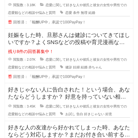
閲覧数：3.18K
恋愛に関して好きな人や彼氏と彼女の女性や男性での
恋愛観などの相談や悩みと質問
恋愛
条件
無理
結婚
回答済：「報酬UP中」承認で100PayPay！
妊娠をした時、旦那さんは健診についてきてほし
いですか？よくSNSなどの投稿や育児漫画など
を見ていたりすると、仲の良さそう
残り8件の回答募集中！
閲覧数：2.07K
恋愛に関して好きな人や彼氏と彼女の女性や男性での
恋愛観などの相談や悩みと質問
健診
妊婦
結婚
赤ちゃん
回答済：「報酬UP中」承認で100PayPay！
好きじゃない人に告白された！という場合、あな
たならどうしますか？ 好意を持っていない相手
からの告白、結構戸惑ったり
閲覧数：3.45K
恋愛に関して好きな人や彼氏と彼女の女性や男性での
恋愛観などの相談や悩みと質問
お試し
告白
好きじゃない
好意
好きな人の友達から好かれてしまった時、あなた
ならどう対応しますか？まだお付き合い前する段