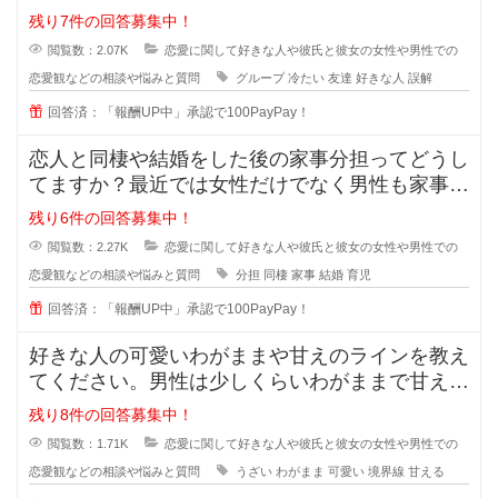
階で、2人だとまだぎこちないから
残り7件の回答募集中！
閲覧数：2.07K
恋愛に関して好きな人や彼氏と彼女の女性や男性での
恋愛観などの相談や悩みと質問
グループ
冷たい
友達
好きな人
誤解
回答済：「報酬UP中」承認で100PayPay！
恋人と同棲や結婚をした後の家事分担ってどうし
てますか？最近では女性だけでなく男性も家事を
やろうみたいな風潮がある時代です
残り6件の回答募集中！
閲覧数：2.27K
恋愛に関して好きな人や彼氏と彼女の女性や男性での
恋愛観などの相談や悩みと質問
分担
同棲
家事
結婚
育児
回答済：「報酬UP中」承認で100PayPay！
好きな人の可愛いわがままや甘えのラインを教え
てください。男性は少しくらいわがままで甘えて
くれる女性が好きと言いますが、あ
残り8件の回答募集中！
閲覧数：1.71K
恋愛に関して好きな人や彼氏と彼女の女性や男性での
恋愛観などの相談や悩みと質問
うざい
わがまま
可愛い
境界線
甘える