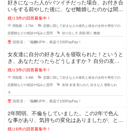
好きになった人がバツイチだった場合、お付き合
いをする前やした後に、なぜ離婚したのかは聞き
ますか？ 離婚した原因を聞
残り3件の回答募集中！
閲覧数：2.75K
恋愛に関して好きな人や彼氏と彼女の女性や男性での
恋愛観などの相談や悩みと質問
切り出し方
原因
聞く
離婚
回答済：「報酬UP中」承認で100PayPay！
女友達に自分の好きな人を寝取られた！というと
き、あなただったらどうしますか？ 自分の友達
に好きな人の話をするのは女
残り3件の回答募集中！
閲覧数：3.48K
恋愛に関して好きな人や彼氏と彼女の女性や男性での
恋愛観などの相談や悩みと質問
友情
友達
取られた
好きな人
寝取られ
る
回答済：「報酬UP中」承認で100PayPay！
2年間弱、不倫をしていました。この2年で色ん
な事があり、気持ちの変化はありましたが、とに
かく彼の事が大好きで一緒にいれる
残り6件の回答募集中！