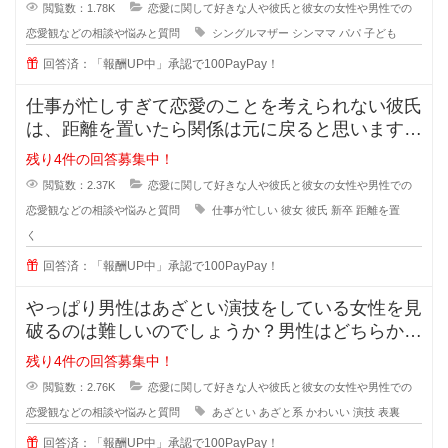
閲覧数：1.78K
恋愛に関して好きな人や彼氏と彼女の女性や男性での
恋愛観などの相談や悩みと質問
シングルマザー
シンママ
パパ
子ども
回答済：「報酬UP中」承認で100PayPay！
仕事が忙しすぎて恋愛のことを考えられない彼氏
は、距離を置いたら関係は元に戻ると思いますか
？また元に戻る時はどんな時でしょ
残り4件の回答募集中！
閲覧数：2.37K
恋愛に関して好きな人や彼氏と彼女の女性や男性での
恋愛観などの相談や悩みと質問
仕事が忙しい
彼女
彼氏
新卒
距離を置
く
回答済：「報酬UP中」承認で100PayPay！
やっぱり男性はあざとい演技をしている女性を見
破るのは難しいのでしょうか？男性はどちらかと
いうとちょっと隙を見せてくれるよ
残り4件の回答募集中！
閲覧数：2.76K
恋愛に関して好きな人や彼氏と彼女の女性や男性での
恋愛観などの相談や悩みと質問
あざとい
あざと系
かわいい
演技
表裏
回答済：「報酬UP中」承認で100PayPay！