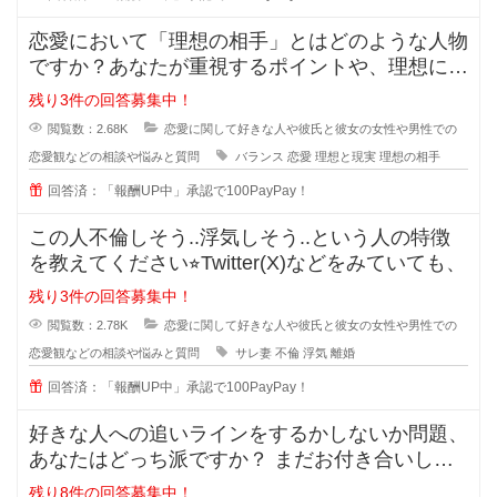
恋愛において「理想の相手」とはどのような人物
ですか？あなたが重視するポイントや、理想に近
づくためのアドバイスがあれば教え
残り3件の回答募集中！
閲覧数：2.68K
恋愛に関して好きな人や彼氏と彼女の女性や男性での
恋愛観などの相談や悩みと質問
バランス
恋愛
理想と現実
理想の相手
回答済：「報酬UP中」承認で100PayPay！
この人不倫しそう..浮気しそう..という人の特徴
を教えてください⭐︎Twitter(X)などをみていても、
残り3件の回答募集中！
閲覧数：2.78K
恋愛に関して好きな人や彼氏と彼女の女性や男性での
恋愛観などの相談や悩みと質問
サレ妻
不倫
浮気
離婚
回答済：「報酬UP中」承認で100PayPay！
好きな人への追いラインをするかしないか問題、
あなたはどっち派ですか？ まだお付き合いして
いない段階での好きな人への
残り8件の回答募集中！