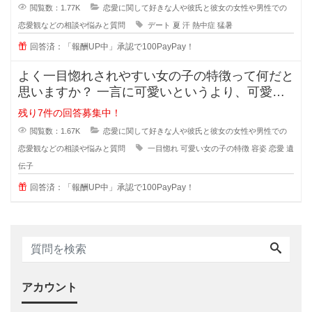
閲覧数：1.77K
恋愛に関して好きな人や彼氏と彼女の女性や男性での
恋愛観などの相談や悩みと質問
デート
夏
汗
熱中症
猛暑
回答済：「報酬UP中」承認で100PayPay！
よく一目惚れされやすい女の子の特徴って何だと
思いますか？ 一言に可愛いというより、可愛い
子なんていくらでもいるのに(綺麗
残り7件の回答募集中！
閲覧数：1.67K
恋愛に関して好きな人や彼氏と彼女の女性や男性での
恋愛観などの相談や悩みと質問
一目惚れ
可愛い女の子の特徴
容姿
恋愛
遺
伝子
回答済：「報酬UP中」承認で100PayPay！
アカウント