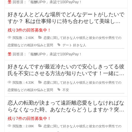
回答済：「報酬UP中」承認で100PayPay！
好きな人とどんな場所でどんなデートがしたいで
すか？ 私は仕事帰りに待ち合わせして美味しい
ものを一緒に食べながら時間を過ご
残り3件の回答募集中！
閲覧数：2.60K
恋愛に関して好きな人や彼氏と彼女の女性や男性での
恋愛観などの相談や悩みと質問
デート
好きな人
回答済：「報酬UP中」承認で100PayPay！
好きなんですが最近冷たいので安心しきってる彼
氏を不安にさせる方法が知りたいです！一緒にい
るのが当たり前になってしまってる
閲覧数：4.33K
恋愛に関して好きな人や彼氏と彼女の女性や男性での
恋愛観などの相談や悩みと質問
不安
恋人の転勤が決まって遠距離恋愛をしなければな
らなくなった時、あなたならどうしますか？突然
恋人の転勤が決まって遠距離に..
残り7件の回答募集中！
閲覧数：2.08K
恋愛に関して好きな人や彼氏と彼女の女性や男性での