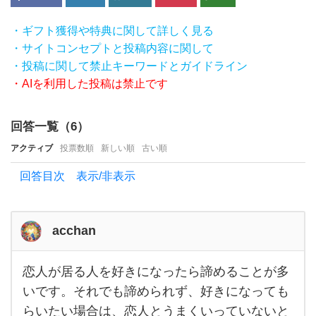
験の
あ
・ギフト獲得や特典に関して詳しく見る
・サイトコンセプトと投稿内容に関して
る人
・投稿に関して禁止キーワードとガイドライン
は
・AIを利用した投稿は禁止です
い
ま
回答一覧（
6
）
す
アクティブ
投票数順
新しい順
古い順
か？
回答目次 表示/非表示
恋愛
は自
由な
acchan
も
の
恋人が居る人を好きになったら諦めることが多
恋人
で
が居
いです。それでも諦められず、好きになっても
る人
す
らいたい場合は、恋人とうまくいっていないと
を好