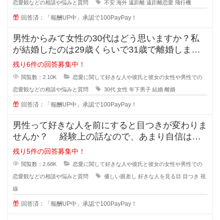
恋愛観などの相談や悩みと質問
不安
海外
遠距離
遠距離恋愛
飛行機
回答済：「報酬UP中」承認で100PayPay！
男性からみて女性の30代はどう思いますか？私
が結婚したのは29歳くらいで31歳で離婚しまし
たが、30歳の誕生日の時に元旦
残り6件の回答募集中！
閲覧数：2.10K
恋愛に関して好きな人や彼氏と彼女の女性や男性での
恋愛観などの相談や悩みと質問
30代
女性
年下男子
結婚
離婚
回答済：「報酬UP中」承認で100PayPay！
男性って好きな人を前にすると目つきが変わりま
せんか？ 経験上の話なので、あまり自信はな
いのですが... なんというか、
残り5件の回答募集中！
閲覧数：2.68K
恋愛に関して好きな人や彼氏と彼女の女性や男性での
恋愛観などの相談や悩みと質問
優しい眼差し
好きな人を見る目
目つき
視
線
回答済：「報酬UP中」承認で100PayPay！