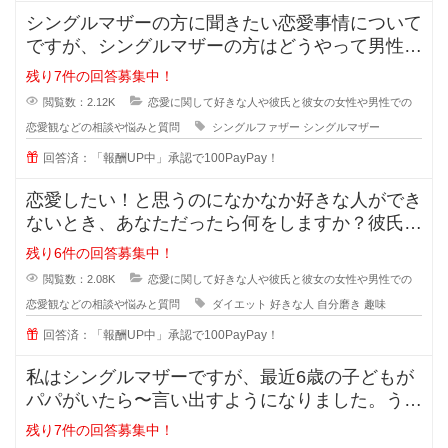
シングルマザーの方に聞きたい恋愛事情について
ですが、シングルマザーの方はどうやって男性と
会う時間を作っているのでしょうか
残り7件の回答募集中！
閲覧数：2.12K
恋愛に関して好きな人や彼氏と彼女の女性や男性での
恋愛観などの相談や悩みと質問
シングルファザー
シングルマザー
回答済：「報酬UP中」承認で100PayPay！
恋愛したい！と思うのになかなか好きな人ができ
ないとき、あなただったら何をしますか？彼氏が
欲しい！彼女がほしい！と思ってい
残り6件の回答募集中！
閲覧数：2.08K
恋愛に関して好きな人や彼氏と彼女の女性や男性での
恋愛観などの相談や悩みと質問
ダイエット
好きな人
自分磨き
趣味
回答済：「報酬UP中」承認で100PayPay！
私はシングルマザーですが、最近6歳の子どもが
パパがいたら〜言い出すようになりました。うち
ではもう元旦那との関係も完全に切
残り7件の回答募集中！