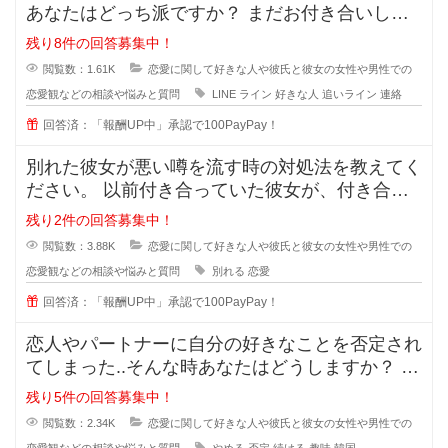
あなたはどっち派ですか？ まだお付き合いして
いない段階での好きな人への
残り8件の回答募集中！
閲覧数：1.61K
恋愛に関して好きな人や彼氏と彼女の女性や男性での
恋愛観などの相談や悩みと質問
LINE
ライン
好きな人
追いライン
連絡
回答済：「報酬UP中」承認で100PayPay！
別れた彼女が悪い噂を流す時の対処法を教えてく
ださい。 以前付き合っていた彼女が、付き合っ
ている時のことを周囲に平気
残り2件の回答募集中！
閲覧数：3.88K
恋愛に関して好きな人や彼氏と彼女の女性や男性での
恋愛観などの相談や悩みと質問
別れる
恋愛
回答済：「報酬UP中」承認で100PayPay！
恋人やパートナーに自分の好きなことを否定され
てしまった..そんな時あなたはどうしますか？ 私
は元々韓国が好きで、韓
残り5件の回答募集中！
閲覧数：2.34K
恋愛に関して好きな人や彼氏と彼女の女性や男性での