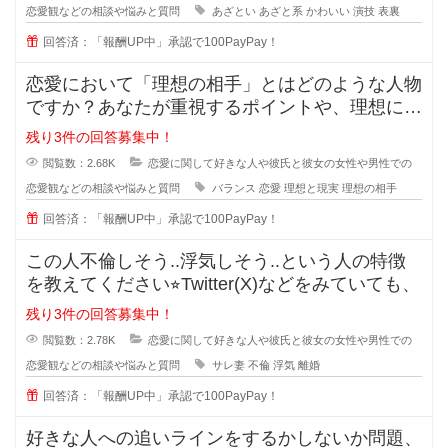
恋愛観などの相談や悩みと質問
あざとい
あざと系
かわいい
演技
表裏
回答済：「報酬UP中」承認で100PayPay！
恋愛において「理想の相手」とはどのような人物
ですか？あなたが重視するポイントや、理想に近
づくためのアドバイスがあれば教え
残り3件の回答募集中！
閲覧数：2.68K
恋愛に関して好きな人や彼氏と彼女の女性や男性での
恋愛観などの相談や悩みと質問
バランス
恋愛
理想と現実
理想の相手
回答済：「報酬UP中」承認で100PayPay！
この人不倫しそう..浮気しそう..という人の特徴
を教えてください⭐︎Twitter(X)などをみていても、
残り3件の回答募集中！
閲覧数：2.78K
恋愛に関して好きな人や彼氏と彼女の女性や男性での
恋愛観などの相談や悩みと質問
サレ妻
不倫
浮気
離婚
回答済：「報酬UP中」承認で100PayPay！
好きな人への追いラインをするかしないか問題、