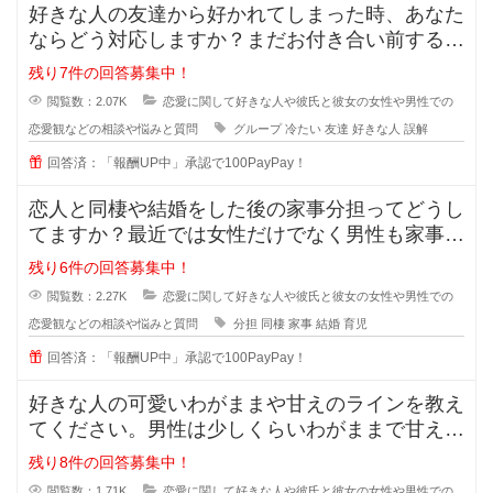
好きな人の友達から好かれてしまった時、あなた
ならどう対応しますか？まだお付き合い前する段
階で、2人だとまだぎこちないから
残り7件の回答募集中！
閲覧数：2.07K
恋愛に関して好きな人や彼氏と彼女の女性や男性での
恋愛観などの相談や悩みと質問
グループ
冷たい
友達
好きな人
誤解
回答済：「報酬UP中」承認で100PayPay！
恋人と同棲や結婚をした後の家事分担ってどうし
てますか？最近では女性だけでなく男性も家事を
やろうみたいな風潮がある時代です
残り6件の回答募集中！
閲覧数：2.27K
恋愛に関して好きな人や彼氏と彼女の女性や男性での
恋愛観などの相談や悩みと質問
分担
同棲
家事
結婚
育児
回答済：「報酬UP中」承認で100PayPay！
好きな人の可愛いわがままや甘えのラインを教え
てください。男性は少しくらいわがままで甘えて
くれる女性が好きと言いますが、あ
残り8件の回答募集中！
閲覧数：1.71K
恋愛に関して好きな人や彼氏と彼女の女性や男性での