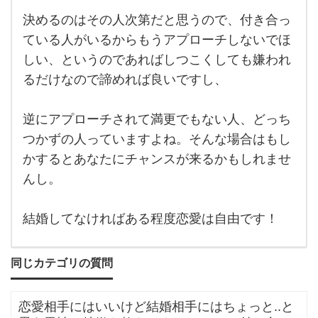
付き
合い
決めるのはその人次第だと思うので、付き合っ
して
いる
ている人がいるからもうアプローチしないでほ
人が
しい、というのであればしつこくしても嫌われ
いて
も、
るだけなので諦めれば良いですし、
結婚
して
いる
わけ
逆にアプローチされて満更でもない人、どっち
では
つかずの人っていますよね。そんな場合はもし
な
かするとあなたにチャンスが来るかもしれませ
んし。
結婚してなければある程度恋愛は自由です！
同じカテゴリの質問
恋愛相手にはいいけど結婚相手にはちょっと..と