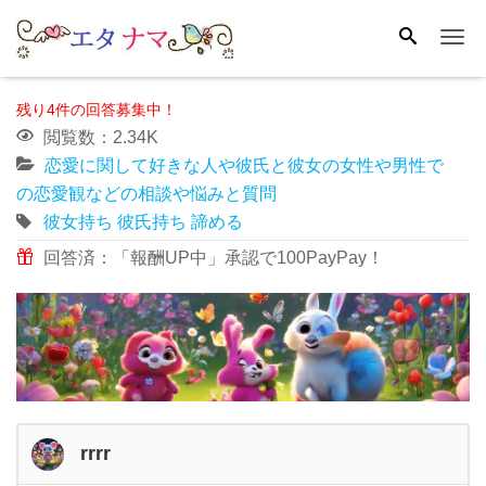
Me
残り4件の回答募集中！
閲覧数：2.34K
恋愛に関して好きな人や彼氏と彼女の女性や男性で
の恋愛観などの相談や悩みと質問
彼女持ち
彼氏持ち
諦める
回答済：「報酬UP中」承認で100PayPay！
rrrr