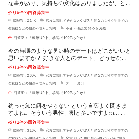
な事があり、気持ちの変化はありましたが、とに
かく彼の事が大好きで一緒にいれる
残り6件の回答募集中！
閲覧数：2.24K
恋愛に関して好きな人や彼氏と彼女の女性や男性での
恋愛観などの相談や悩みと質問
不倫
不倫恋愛
冷める
経験
回答済：「報酬UP中」承認で100PayPay！
今の時期のような暑い時のデートはどこがいいと
思いますか？ 好きな人とのデート、どうせなら
街を散策したりデートスポッ
残り3件の回答募集中！
閲覧数：2.60K
恋愛に関して好きな人や彼氏と彼女の女性や男性での
恋愛観などの相談や悩みと質問
デート
夏
汗
回答済：「報酬UP中」承認で100PayPay！
釣った魚に餌をやらない という言葉よく聞きま
すよね。そういう男性、割と多いですよね... な
ぜ付き合った途端に覚めたよう
残り2件の回答募集中！
閲覧数：3.16K
恋愛に関して好きな人や彼氏と彼女の女性や男性での
恋愛観などの相談や悩みと質問
恋愛
釣った魚に餌をやらない
駆け引き