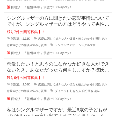
回答済：「報酬UP中」承認で100PayPay！
シングルマザーの方に聞きたい恋愛事情について
ですが、シングルマザーの方はどうやって男性と
会う時間を作っているのでしょうか
残り7件の回答募集中！
閲覧数：2.12K
恋愛に関して好きな人や彼氏と彼女の女性や男性での
恋愛観などの相談や悩みと質問
シングルファザー
シングルマザー
回答済：「報酬UP中」承認で100PayPay！
恋愛したい！と思うのになかなか好きな人ができ
ないとき、あなただったら何をしますか？彼氏が
欲しい！彼女がほしい！と思ってい
残り6件の回答募集中！
閲覧数：2.08K
恋愛に関して好きな人や彼氏と彼女の女性や男性での
恋愛観などの相談や悩みと質問
ダイエット
好きな人
自分磨き
趣味
回答済：「報酬UP中」承認で100PayPay！
私はシングルマザーですが、最近6歳の子どもが
パパがいたら〜言い出すようになりました。うち