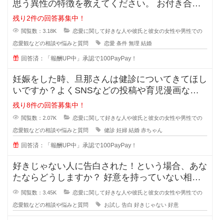
思う異性の特徴を教えてください。 お付き合い
をしている間に相手のいい
残り2件の回答募集中！
閲覧数：3.18K
恋愛に関して好きな人や彼氏と彼女の女性や男性での
恋愛観などの相談や悩みと質問
恋愛
条件
無理
結婚
回答済：「報酬UP中」承認で100PayPay！
妊娠をした時、旦那さんは健診についてきてほし
いですか？よくSNSなどの投稿や育児漫画など
を見ていたりすると、仲の良さそう
残り8件の回答募集中！
閲覧数：2.07K
恋愛に関して好きな人や彼氏と彼女の女性や男性での
恋愛観などの相談や悩みと質問
健診
妊婦
結婚
赤ちゃん
回答済：「報酬UP中」承認で100PayPay！
好きじゃない人に告白された！という場合、あな
たならどうしますか？ 好意を持っていない相手
からの告白、結構戸惑ったり
閲覧数：3.45K
恋愛に関して好きな人や彼氏と彼女の女性や男性での
恋愛観などの相談や悩みと質問
お試し
告白
好きじゃない
好意