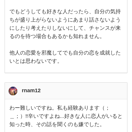
た
ら、
すぐ
でもどうしても好きな人だったら、自分の気持
に諦
ちが盛り上がらないようにあまり話さないよう
めら
れち
にしたり考えたりしないにして、チャンスが来
ゃう
人で
るのを待つ場合もあるかも知れません。
す。
むし
ろ諦
他人の恋愛を邪魔してでも自分の恋を成就した
めら
いとは思わないです。
rnam12
わー難しいですね。私も経験あります（；
わー難
しいで
＿；）‼︎辛いですよね...好きな人に恋人がいると
すね。
知った時、その話を聞くのも嫌でした。
私も経
験あり