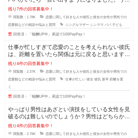
ではもう元旦那との関係も完全に切
残り7件の回答募集中！
閲覧数：1.78K
恋愛に関して好きな人や彼氏と彼女の女性や男性での
恋愛観などの相談や悩みと質問
シングルマザー
シンママ
パパ
子ども
回答済：「報酬UP中」承認で100PayPay！
仕事が忙しすぎて恋愛のことを考えられない彼氏
は、距離を置いたら関係は元に戻ると思いますか
？また元に戻る時はどんな時でしょ
残り4件の回答募集中！
閲覧数：2.37K
恋愛に関して好きな人や彼氏と彼女の女性や男性での
恋愛観などの相談や悩みと質問
仕事が忙しい
彼女
彼氏
新卒
距離を置
く
回答済：「報酬UP中」承認で100PayPay！
やっぱり男性はあざとい演技をしている女性を見
破るのは難しいのでしょうか？男性はどちらかと
いうとちょっと隙を見せてくれるよ
残り4件の回答募集中！
閲覧数：2.76K
恋愛に関して好きな人や彼氏と彼女の女性や男性での