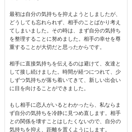
てし
まう
こ
最初は自分の気持ちを抑えようとしましたが、
と、
どうしても忘れられず、相手のことばかり考え
確か
にあ
てしまいました。その時は、まず自分の気持ち
りま
すよ
を整理することに努めました。相手の幸せを尊
ね。
私も
重することが大切だと思ったからです。
その
経験
相手に直接気持ちを伝えるのは避けて、友達と
して接し続けました。時間が経つにつれて、少
しずつ気持ちが落ち着いてきて、新しい出会い
に目を向けることができました。
もし相手に恋人がいるとわかったら、私ならま
ず自分の気持ちを冷静に見つめ直します。相手
との関係を壊すことはしたくないので、自分の
気持ちを抑え、距離を置くようにします。