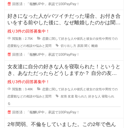
回答済：「報酬UP中」承認で100PayPay！
好きになった人がバツイチだった場合、お付き合
いをする前やした後に、なぜ離婚したのかは聞き
ますか？ 離婚した原因を聞
残り3件の回答募集中！
閲覧数：2.75K
恋愛に関して好きな人や彼氏と彼女の女性や男性での
恋愛観などの相談や悩みと質問
切り出し方
原因
聞く
離婚
回答済：「報酬UP中」承認で100PayPay！
女友達に自分の好きな人を寝取られた！というと
き、あなただったらどうしますか？ 自分の友達
に好きな人の話をするのは女
残り3件の回答募集中！
閲覧数：3.48K
恋愛に関して好きな人や彼氏と彼女の女性や男性での
恋愛観などの相談や悩みと質問
友情
友達
取られた
好きな人
寝取られ
る
回答済：「報酬UP中」承認で100PayPay！
2年間弱、不倫をしていました。この2年で色ん