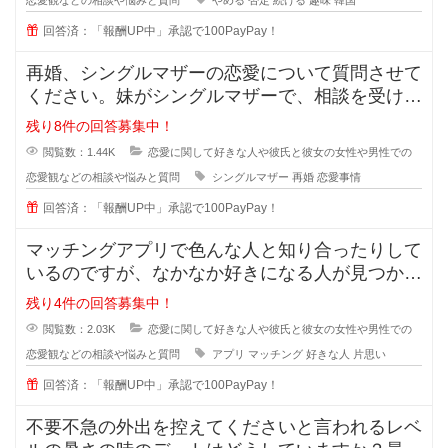
恋愛観などの相談や悩みと質問
やめる
否定
続ける
趣味
韓国
回答済：「報酬UP中」承認で100PayPay！
再婚、シングルマザーの恋愛について質問させて
ください。妹がシングルマザーで、相談を受けた
のですが私も悩んでおり、皆さんの
残り8件の回答募集中！
閲覧数：1.44K
恋愛に関して好きな人や彼氏と彼女の女性や男性での
恋愛観などの相談や悩みと質問
シングルマザー
再婚
恋愛事情
回答済：「報酬UP中」承認で100PayPay！
マッチングアプリで色んな人と知り合ったりして
いるのですが、なかなか好きになる人が見つかり
ません。 好きになる人って
残り4件の回答募集中！
閲覧数：2.03K
恋愛に関して好きな人や彼氏と彼女の女性や男性での
恋愛観などの相談や悩みと質問
アプリ
マッチング
好きな人
片思い
回答済：「報酬UP中」承認で100PayPay！
不要不急の外出を控えてくださいと言われるレベ