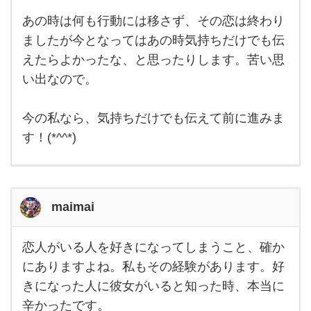
ます
（；
あの時は何も行動には移さず、その恋は終わり
＿；）‼︎
辛いで
ましたが今となってはあの時気持ちだけでも伝
す
えたらよかったな、と思ったりします。苦い思
い出なので。
今の私なら、気持ちだけでも伝えて前に進みま
す！(*^^*)
maimai
恋人がいる人を好きになってしまうこと、確か
恋人
がい
にありますよね。私もその経験があります。好
る人
きになった人に彼女がいると知った時、本当に
を好
きに
辛かったです。
なっ