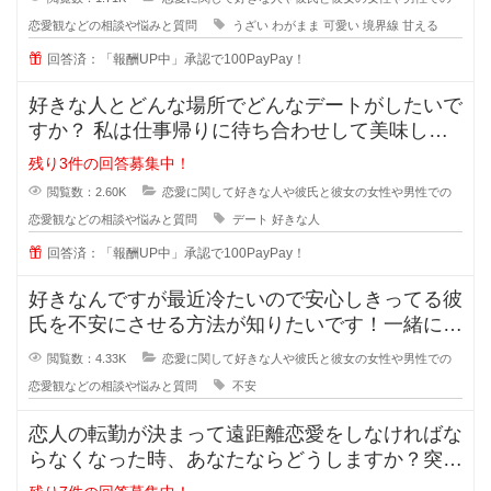
恋愛観などの相談や悩みと質問
うざい
わがまま
可愛い
境界線
甘える
回答済：「報酬UP中」承認で100PayPay！
好きな人とどんな場所でどんなデートがしたいで
すか？ 私は仕事帰りに待ち合わせして美味しい
ものを一緒に食べながら時間を過ご
残り3件の回答募集中！
閲覧数：2.60K
恋愛に関して好きな人や彼氏と彼女の女性や男性での
恋愛観などの相談や悩みと質問
デート
好きな人
回答済：「報酬UP中」承認で100PayPay！
好きなんですが最近冷たいので安心しきってる彼
氏を不安にさせる方法が知りたいです！一緒にい
るのが当たり前になってしまってる
閲覧数：4.33K
恋愛に関して好きな人や彼氏と彼女の女性や男性での
恋愛観などの相談や悩みと質問
不安
恋人の転勤が決まって遠距離恋愛をしなければな
らなくなった時、あなたならどうしますか？突然
恋人の転勤が決まって遠距離に..