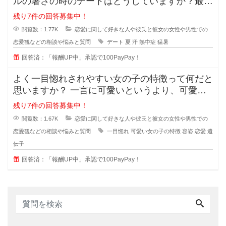
ルの暑さの時のデートはどうしていますか？最近
の夏はとっても暑くて、一歩外に出
残り7件の回答募集中！
閲覧数：1.77K
恋愛に関して好きな人や彼氏と彼女の女性や男性での
恋愛観などの相談や悩みと質問
デート
夏
汗
熱中症
猛暑
回答済：「報酬UP中」承認で100PayPay！
よく一目惚れされやすい女の子の特徴って何だと
思いますか？ 一言に可愛いというより、可愛い
子なんていくらでもいるのに(綺麗
残り7件の回答募集中！
閲覧数：1.67K
恋愛に関して好きな人や彼氏と彼女の女性や男性での
恋愛観などの相談や悩みと質問
一目惚れ
可愛い女の子の特徴
容姿
恋愛
遺
伝子
回答済：「報酬UP中」承認で100PayPay！