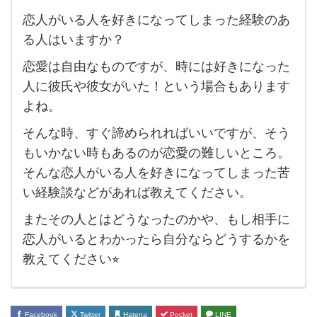
恋人がいる人を好きになってしまった経験のあ
恋人
る人はいますか？
が
恋愛は自由なものですが、時には好きになった
い
人に彼氏や彼女がいた！という場合もあります
る人
よね。
を好
そんな時、すぐ諦められればいいですが、そう
き
もいかない時もあるのが恋愛の難しいところ。
に
そんな恋人がいる人を好きになってしまった苦
な
い経験談などがあれば教えてください。
っ
またその人とはどうなったのかや、もし相手に
て
恋人がいるとわかったら自分ならどうするかを
し
教えてください⭐︎
ま
っ
た経
Facebook
Twitter
Hatena
Pocket
LINE