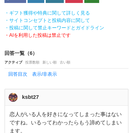
験の
あ
・ギフト獲得や特典に関して詳しく見る
・サイトコンセプトと投稿内容に関して
る人
・投稿に関して禁止キーワードとガイドライン
は
・AIを利用した投稿は禁止です
い
ま
回答一覧（
6
）
す
アクティブ
投票数順
新しい順
古い順
か？
回答目次 表示/非表示
恋愛
は自
由な
ksbt27
も
の
恋人がいる人を好きになってしまった事はない
恋人
で
がい
ですね。いるってわかったらもう諦めてしまい
る人
す
ます。
を好