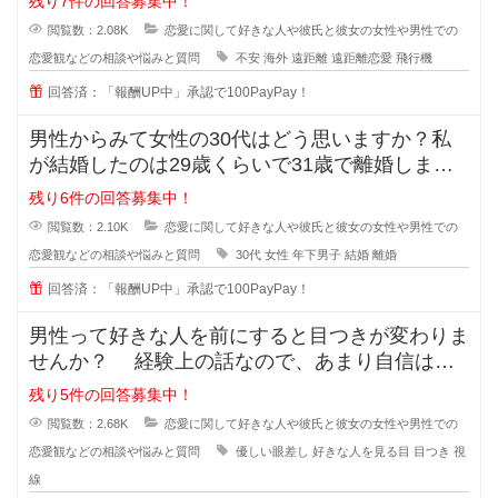
残り7件の回答募集中！
閲覧数：2.08K
恋愛に関して好きな人や彼氏と彼女の女性や男性での
恋愛観などの相談や悩みと質問
不安
海外
遠距離
遠距離恋愛
飛行機
回答済：「報酬UP中」承認で100PayPay！
男性からみて女性の30代はどう思いますか？私
が結婚したのは29歳くらいで31歳で離婚しまし
たが、30歳の誕生日の時に元旦
残り6件の回答募集中！
閲覧数：2.10K
恋愛に関して好きな人や彼氏と彼女の女性や男性での
恋愛観などの相談や悩みと質問
30代
女性
年下男子
結婚
離婚
回答済：「報酬UP中」承認で100PayPay！
男性って好きな人を前にすると目つきが変わりま
せんか？ 経験上の話なので、あまり自信はな
いのですが... なんというか、
残り5件の回答募集中！
閲覧数：2.68K
恋愛に関して好きな人や彼氏と彼女の女性や男性での
恋愛観などの相談や悩みと質問
優しい眼差し
好きな人を見る目
目つき
視
線