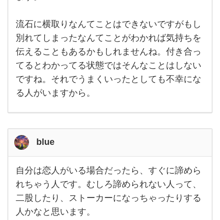
きに
が、
なっ
てし
時に
流石に横取りなんてことはできないですがもし
まっ
は好
た事
別れてしまったなんてことがわかれば気持ちを
はな
き
伝えることもあるかもしれませんね。付き合っ
いで
す
てるとわかってる状態ではそんなことはしない
ね。
いる
ですね。それでうまくいったとしても不幸にな
って
わか
る人がいますから。
った
らも
blue
自分は恋人がいる場合だったら、すぐに諦めら
自分
は恋
れちゃう人です。むしろ諦められない人って、
人が
二股したり、ストーカーになっちゃったりする
いる
場合
人かなと思います。
だっ