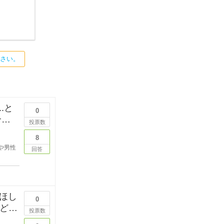
ださい。
.と
0
投票数
8
や男性
回答
ほし
0
などを
投票数