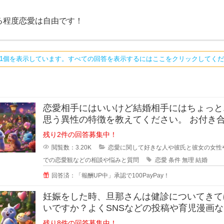
る程度恋愛は自由です！
ち1個を表示しています。すべての回答を表示するにはここをクリックしてく
恋愛相手にはいいけど結婚相手にはちょっと.
思う異性の特徴を教えてください。 お付き合い
をしている間に相手のいい
残り2件の回答募集中！
閲覧数：3.20K
恋愛に関して好きな人や彼氏と彼女の女性
での恋愛観などの相談や悩みと質問
恋愛
条件
無理
結婚
回答済：「報酬UP中」承認で100PayPay！
妊娠をした時、旦那さんは健診についてきて
いですか？よくSNSなどの投稿や育児漫画
見ていたりすると、仲の良さそう
残り8件の回答募集中！