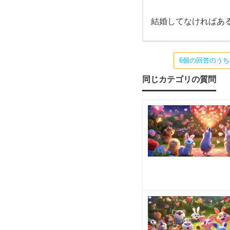
も、
は
結婚
して
結婚してなければあ
いる
い
わけ
では
な
ま
6個の回答のう
す
同じカテゴリの質問
か？
恋愛
は自
由な
も