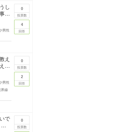
うし
0
事を
投票数
4
や男性
回答
教え
0
えて
投票数
2
や男性
回答
境界線
いで
0
しい
投票数