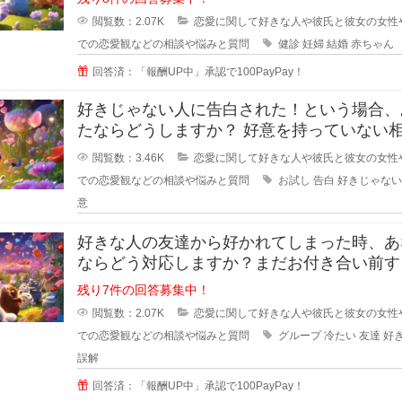
閲覧数：2.07K
恋愛に関して好きな人や彼氏と彼女の女性
での恋愛観などの相談や悩みと質問
健診
妊婦
結婚
赤ちゃん
回答済：「報酬UP中」承認で100PayPay！
好きじゃない人に告白された！という場合、
たならどうしますか？ 好意を持っていない相手
からの告白、結構戸惑ったり
閲覧数：3.46K
恋愛に関して好きな人や彼氏と彼女の女性
での恋愛観などの相談や悩みと質問
お試し
告白
好きじゃない
意
好きな人の友達から好かれてしまった時、あ
ならどう対応しますか？まだお付き合い前す
階で、2人だとまだぎこちないから
残り7件の回答募集中！
閲覧数：2.07K
恋愛に関して好きな人や彼氏と彼女の女性
での恋愛観などの相談や悩みと質問
グループ
冷たい
友達
好
誤解
回答済：「報酬UP中」承認で100PayPay！