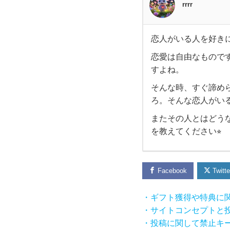
rrrr
恋人がいる人を好き
恋人
恋愛は自由なもので
すよね。
が
そんな時、すぐ諦め
い
ろ。そんな恋人がい
またその人とはどう
る人
を教えてください⭐︎
を好
き
Facebook
Twitte
に
・ギフト獲得や特典に
・サイトコンセプトと
な
・投稿に関して禁止キ