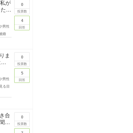
？私が
0
した
投票数
4
や男性
回答
離婚
りま
0
はな
投票数
5
や男性
回答
見る目
き合
0
聞き
投票数