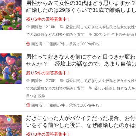
男性からみて女性の30代はどう思いますか
結婚したのは29歳くらいで31歳で離婚しま
が、30歳の誕生日の時に元旦
残り6件の回答募集中！
閲覧数：2.10K
恋愛に関して好きな人や彼氏と彼女の女性
での恋愛観などの相談や悩みと質問
30代
女性
年下男子
結婚
回答済：「報酬UP中」承認で100PayPay！
男性って好きな人を前にすると目つきが変わ
せんか？ 経験上の話なので、あまり自信
いのですが... なんというか、
残り5件の回答募集中！
閲覧数：2.70K
恋愛に関して好きな人や彼氏と彼女の女性
での恋愛観などの相談や悩みと質問
優しい眼差し
好きな人を
目つき
視線
回答済：「報酬UP中」承認で100PayPay！
好きになった人がバツイチだった場合、お付
いをする前やした後に、なぜ離婚したのかは
ますか？ 離婚した原因を聞
残り3件の回答募集中！