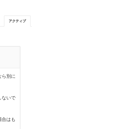
アクティブ
なら別に
しないで
、
場合はも