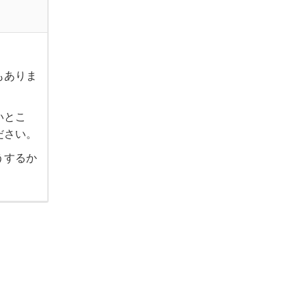
もありま
いとこ
ださい。
うするか