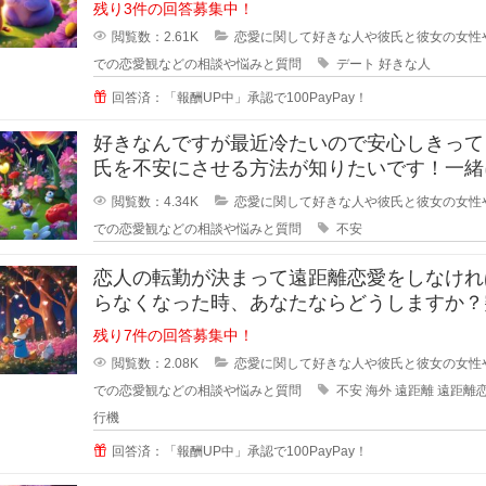
ものを一緒に食べながら時間を過ご
残り3件の回答募集中！
閲覧数：2.61K
恋愛に関して好きな人や彼氏と彼女の女性
での恋愛観などの相談や悩みと質問
デート
好きな人
回答済：「報酬UP中」承認で100PayPay！
好きなんですが最近冷たいので安心しきって
氏を不安にさせる方法が知りたいです！一緒
るのが当たり前になってしまってる
閲覧数：4.34K
恋愛に関して好きな人や彼氏と彼女の女性
での恋愛観などの相談や悩みと質問
不安
恋人の転勤が決まって遠距離恋愛をしなけれ
らなくなった時、あなたならどうしますか？
恋人の転勤が決まって遠距離に..
残り7件の回答募集中！
閲覧数：2.08K
恋愛に関して好きな人や彼氏と彼女の女性
での恋愛観などの相談や悩みと質問
不安
海外
遠距離
遠距離
行機
回答済：「報酬UP中」承認で100PayPay！