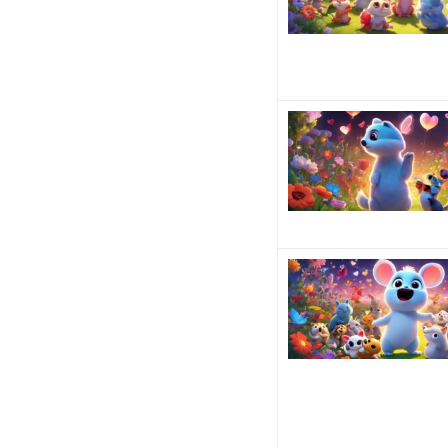
の
で
す
が、
時に
は好
き