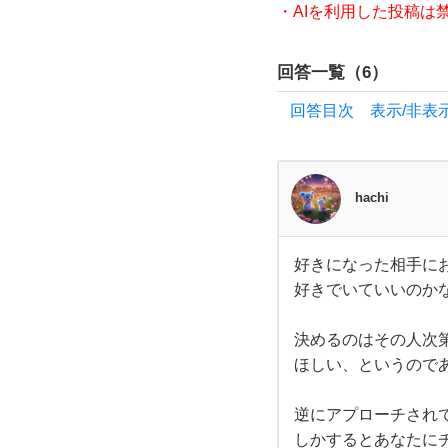
・AIを利用した投稿は
っ
回答一覧（
6
）
て
回答目次 表示/非表
し
ま
hachi
っ
好きになった相手に
た経
好き
好きでいていいのか
にな
った
験の
相手
にお
決めるのはその人次
付き
あ
ほしい、というので
合い
して
いる
る人
逆にアプローチされ
人が
いて
しかするとあなたに