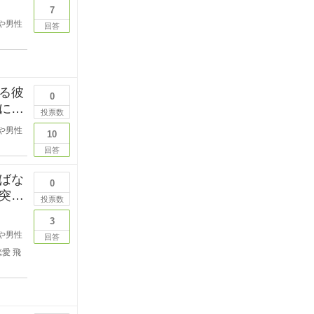
7
や男性
回答
る彼
0
にい
投票数
や男性
10
回答
ばな
0
突然
投票数
3
や男性
回答
恋愛
飛