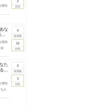
2
や男性
回答
あな
0
投票数
や男性
10
好
回答
なた
0
る段
投票数
3
や男性
回答
きな人