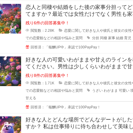
恋人と同棲や結婚をした後の家事分担ってど
てますか？最近では女性だけでなく男性も家
やろうみたいな風潮がある時代です
残り6件の回答募集中！
閲覧数：2.28K
恋愛に関して好きな人や彼氏と彼女の女性
での恋愛観などの相談や悩みと質問
分担
同棲
家事
結婚
育児
回答済：「報酬UP中」承認で100PayPay！
好きな人の可愛いわがままや甘えのラインを
てください。男性は少しくらいわがままで甘
くれる女性が好きと言いますが、あ
残り8件の回答募集中！
閲覧数：1.71K
恋愛に関して好きな人や彼氏と彼女の女性
での恋愛観などの相談や悩みと質問
うざい
わがまま
可愛い
甘える
回答済：「報酬UP中」承認で100PayPay！
好きな人とどんな場所でどんなデートがした
すか？ 私は仕事帰りに待ち合わせして美味