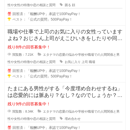
性や女性の特徴や恋の相談と質問
困る
顔
回答済：「報酬UP中」承認で100PayPay！
ベスト：「公式の質問」500PayPay！
職場や仕事で上司のお気に入りの女性っています
よね？おじさん上司がえこひいきをしたりや同じ
事をしているのに褒められるのはお
残り8件の回答募集中！
閲覧数：7.21K
エタナマの恋愛の悩みや学校や職場での人間関係と男
性や女性の特徴や恋の相談と質問
お気に入り
上司
職場
回答済：「報酬UP中」承認で100PayPay！
ベスト：「公式の質問」500PayPay！
たまにある男性がする「今度埋め合わせするね」
は恋愛的には脈あり？なし？なのでしょうか？本
命だから埋め合わせをするのか、恋
残り9件の回答募集中！
閲覧数：8.34K
エタナマの恋愛の悩みや学校や職場での人間関係と男
性や女性の特徴や恋の相談と質問
埋め合わせ
回答済：「報酬UP中」承認で100PayPay！