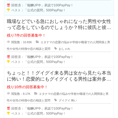
回答済：「報酬UP中」承認で100PayPay！
ベスト：「公式の質問」500PayPay！
職場などでいる急におしゃれになった男性や女性
って恋をしているのでしょうか？特に彼氏と彼女
で付き合っている状態だと浮気など
残り7件の回答募集中！
閲覧数：10.83K
エタナマの恋愛の悩みや学校や職場での人間関係と男
性や女性の特徴や恋の相談と質問
おしゃれ
回答済：「報酬UP中」承認で100PayPay！
ベスト：「公式の質問」500PayPay！
ちょっと！！グイグイ来る男は女から見たら本当
に怖い！恋愛的にもグイグイくる男性は案外多い
かもしれませんが、どの様な特徴が
残り10件の回答募集中！
閲覧数：8.17K
エタナマの恋愛の悩みや学校や職場での人間関係と男
性や女性の特徴や恋の相談と質問
グイグイ
怖い
回答済：「報酬UP中」承認で100PayPay！
ベスト：「公式の質問」500PayPay！