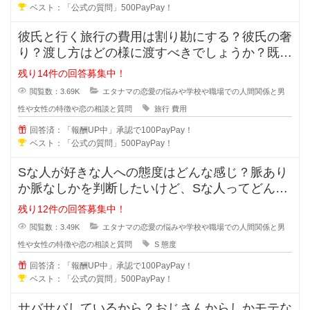
ベスト：「公式の質問」500PayPay！
彼氏と行く旅行の費用は割り勘にする？彼氏の奢
り？渡し方はどの様に渡すべきでしょうか？既に
金額が決まっている場合や手渡しで
残り14件の回答募集中！
閲覧数：3.69K
エタナマの恋愛の悩みや学校や職場での人間関係と男
性や女性の特徴や恋の相談と質問
旅行
費用
回答済：「報酬UP中」承認で100PayPay！
ベスト：「公式の質問」500PayPay！
Sな人が好きな人への態度はどんな感じ？脈あり
か脈なしかを判断したいけど、Sな人ってどんな
考えで好きな人への態度が出るでし
残り12件の回答募集中！
閲覧数：3.49K
エタナマの恋愛の悩みや学校や職場での人間関係と男
性や女性の特徴や恋の相談と質問
S
態度
回答済：「報酬UP中」承認で100PayPay！
ベスト：「公式の質問」500PayPay！
サバサバしているから？おじさんからしかモテな