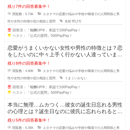
でしょうか？「苗字+さん」付け？
残り7件の回答募集中！
閲覧数：5.73K
エタナマの恋愛の悩みや学校や職場での人間関係と男
性や女性の特徴や恋の相談と質問
名前
呼び方
回答済：「報酬UP中」承認で100PayPay！
ベスト：「公式の質問」500PayPay！
恋愛がうまくいかない女性や男性の特徴とは？恋
をしたいのに中々上手く行かない人達っています
よね？行動や発言に問題があり異性
残り8件の回答募集中！
閲覧数：4.90K
エタナマの恋愛の悩みや学校や職場での人間関係と男
性や女性の特徴や恋の相談と質問
うまくいかない
回答済：「報酬UP中」承認で100PayPay！
ベスト：「公式の質問」500PayPay！
本当に無理…ムカつく…彼女の誕生日忘れる男性
の心理とは？誕生日なのに彼氏に忘れられると悲
しくなってしまいますよね。忘れて
残り5件の回答募集中！
閲覧数：6.35K
エタナマの恋愛の悩みや学校や職場での人間関係と男