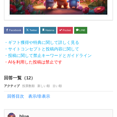
くだ
さ
い！
好意
Facebook
Twitter
Hatena
Pocket
LINE
のア
ピー
・ギフト獲得や特典に関して詳しく見る
ルな
・サイトコンセプトと投稿内容に関して
・投稿に関して禁止キーワードとガイドライン
のか
・AIを利用した投稿は禁止です
回答一覧（
12
）
アクティブ
投票数順
新しい順
古い順
回答目次 表示/非表示
blue