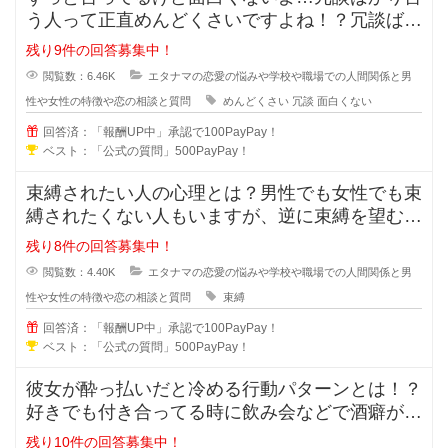
う人って正直めんどくさいですよね！？冗談ばか
りでめんどくさい人に対しての対処
残り9件の回答募集中！
閲覧数：6.46K
エタナマの恋愛の悩みや学校や職場での人間関係と男
性や女性の特徴や恋の相談と質問
めんどくさい
冗談
面白くない
回答済：「報酬UP中」承認で100PayPay！
ベスト：「公式の質問」500PayPay！
束縛されたい人の心理とは？男性でも女性でも束
縛されたくない人もいますが、逆に束縛を望む人
もいますよね？彼氏彼女の関係にな
残り8件の回答募集中！
閲覧数：4.40K
エタナマの恋愛の悩みや学校や職場での人間関係と男
性や女性の特徴や恋の相談と質問
束縛
回答済：「報酬UP中」承認で100PayPay！
ベスト：「公式の質問」500PayPay！
彼女が酔っ払いだと冷める行動パターンとは！？
好きでも付き合ってる時に飲み会などで酒癖が悪
い彼女だと冷めたり、引いたりしま
残り10件の回答募集中！