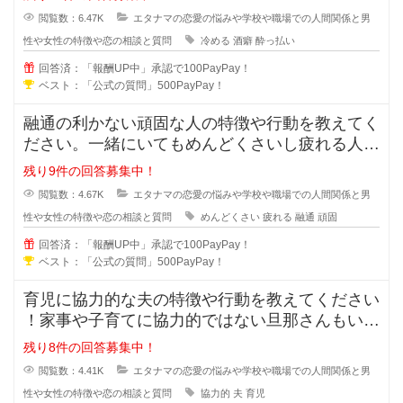
閲覧数：6.47K
エタナマの恋愛の悩みや学校や職場での人間関係と男
性や女性の特徴や恋の相談と質問
冷める
酒癖
酔っ払い
回答済：「報酬UP中」承認で100PayPay！
ベスト：「公式の質問」500PayPay！
融通の利かない頑固な人の特徴や行動を教えてく
ださい。一緒にいてもめんどくさいし疲れる人っ
ていますよね？男性も女性にもいる
残り9件の回答募集中！
閲覧数：4.67K
エタナマの恋愛の悩みや学校や職場での人間関係と男
性や女性の特徴や恋の相談と質問
めんどくさい
疲れる
融通
頑固
回答済：「報酬UP中」承認で100PayPay！
ベスト：「公式の質問」500PayPay！
育児に協力的な夫の特徴や行動を教えてください
！家事や子育てに協力的ではない旦那さんもいま
すが、積極的に協力してくれる夫の
残り8件の回答募集中！
閲覧数：4.41K
エタナマの恋愛の悩みや学校や職場での人間関係と男
性や女性の特徴や恋の相談と質問
協力的
夫
育児