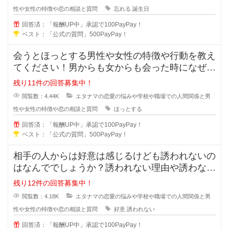
性や女性の特徴や恋の相談と質問
忘れる
誕生日
回答済：「報酬UP中」承認で100PayPay！
ベスト：「公式の質問」500PayPay！
会うとほっとする男性や女性の特徴や行動を教え
てください！男からも女からも会った時になぜだ
かほっとする女の人や男の人ってい
残り11件の回答募集中！
閲覧数：4.44K
エタナマの恋愛の悩みや学校や職場での人間関係と男
性や女性の特徴や恋の相談と質問
ほっとする
回答済：「報酬UP中」承認で100PayPay！
ベスト：「公式の質問」500PayPay！
相手の人からは好意は感じるけども誘われないの
はなんででしょうか？誘われない理由や誘わない
心理を教えてください。女性からは
残り12件の回答募集中！
閲覧数：4.18K
エタナマの恋愛の悩みや学校や職場での人間関係と男
性や女性の特徴や恋の相談と質問
好意
誘われない
回答済：「報酬UP中」承認で100PayPay！