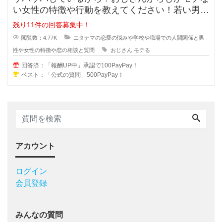
い女性の特徴や行動を教えてください！若い男性
にはモテないいけど何故だかおじさ
残り11件の回答募集中！
閲覧数：4.77K
エタナマの恋愛の悩みや学校や職場での人間関係と男
性や女性の特徴や恋の相談と質問
おじさん
モテる
回答済：「報酬UP中」承認で100PayPay！
ベスト：「公式の質問」500PayPay！
アカウント
ログイン
会員登録
みんなの質問