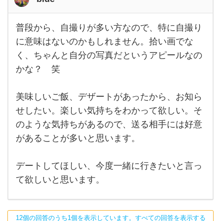
普段から、自撮りが多い方なので、特に自撮り
普段
か
に意味はないのかもしれません。拾い画でな
ら、
く、ちゃんと自分の写真だというアピールなの
自撮
りが
かな？ 笑
多い
方な
の
で、
美味しいご飯、デザートがあったから、お知ら
特に
せしたい。楽しい気持ちをわかって欲しい。そ
自撮
りに
のような気持ちがあるので、送る相手には好意
意味
はな
があることが多いと思います。
いの
かも
しれ
デートしてほしい、今度一緒に行きたいと言っ
ませ
ん
て欲しいと思います。
12個の回答のうち1個を表示しています。すべての回答を表示する