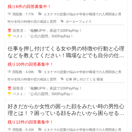
ポーカーフェイスの女性ってモテる
残り6件の回答募集中！
閲覧数：7.77K
エタナマの恋愛の悩みや学校や職場での人間関係と男
性や女性の特徴や恋の相談と質問
ポーカーフェイス
回答済：「報酬UP中」承認で100PayPay！
ベスト：「公式の質問」500PayPay！
仕事を押し付けてくる女や男の特徴や行動と心理
などを教えてください！職場などでも自分の仕事
なのに人に押し付けてくる人ってい
残り10件の回答募集中！
閲覧数：4.09K
エタナマの恋愛の悩みや学校や職場での人間関係と男
性や女性の特徴や恋の相談と質問
仕事
押し付けてくる
職場
回答済：「報酬UP中」承認で100PayPay！
ベスト：「公式の質問」500PayPay！
好きだからか女性の困った顔をみたい時の男性心
理とは！？困っている顔をみたいから困らせる男
性っていますよね？困らせて困った
残り12件の回答募集中！
閲覧数：6.15K
エタナマの恋愛の悩みや学校や職場での人間関係と男