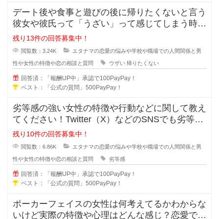
デート後や食事と遊びの後に帰りたくないと言う
彼女や彼氏って「うざい」って感じてしまう時が
ありますよね？帰りたくないと言う
残り13件の回答募集中！
閲覧数：3.24K
エタナマの恋愛の悩みや学校や職場での人間関係と男
性や女性の特徴や恋の相談と質問
ウザい
帰りたくない
回答済：「報酬UP中」承認で100PayPay！
ベスト：「公式の質問」500PayPay！
劣等感の強い女性の特徴や行動などに関して教え
てください！Twitter（X）などのSNSでも劣等感
が強い女性っていますよ
残り10件の回答募集中！
閲覧数：6.86K
エタナマの恋愛の悩みや学校や職場での人間関係と男
性や女性の特徴や恋の相談と質問
劣等感
回答済：「報酬UP中」承認で100PayPay！
ベスト：「公式の質問」500PayPay！
ポーカーフェイスの女性は何考えてるかわからな
いけど実際の特徴や心理はどんな感じ？恋愛では