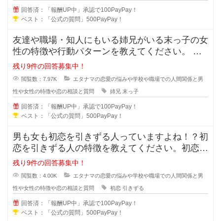
回答済：「報酬UP中」承認で100PayPay！
ベスト：「公式の質問」500PayPay！
友達や職場・知人にもいる姉兄がいる末っ子の女
性の特徴や行動パターンを教えてください。 姉
兄がいる事により甘え上手や
残り9件の回答募集中！
閲覧数：7.97K
エタナマの恋愛の悩みや学校や職場での人間関係と男
性や女性の特徴や恋の相談と質問
姉兄
末っ子
回答済：「報酬UP中」承認で100PayPay！
ベスト：「公式の質問」500PayPay！
男も女も初恋を引きずる人っていますよね！？初
恋を引きずる人の特徴を教えてください。初恋か
ら離れる事が出来ない人は次の恋愛
残り9件の回答募集中！
閲覧数：4.00K
エタナマの恋愛の悩みや学校や職場での人間関係と男
性や女性の特徴や恋の相談と質問
初恋
引きずる
回答済：「報酬UP中」承認で100PayPay！
ベスト：「公式の質問」500PayPay！