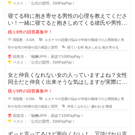
ベスト：「公式の質問」500PayPay！
寝てる時に抱き寄せる男性の心理を教えてくださ
い！一緒に寝てると抱きしめてくる彼氏や男性っ
て無意識に彼女の事を抱き寄せるの
残り8件の回答募集中！
閲覧数：8.42K
エタナマの恋愛の悩みや学校や職場での人間関係と男
性や女性の特徴や恋の相談と質問
寝ている時
抱きしめる
抱き寄せる
回答済：「報酬UP中」承認で100PayPay！
ベスト：「公式の質問」500PayPay！
女と仲良くなれない女の人っていますよね？女性
同士だと仲良く出来そうな気はしますが実際には
仲良くなれない場合も多々あります
残り9件の回答募集中！
閲覧数：6.25K
エタナマの恋愛の悩みや学校や職場での人間関係と男
性や女性の特徴や恋の相談と質問
仲良くなれない
嫌われる
職場
回答済：「報酬UP中」承認で100PayPay！
ベスト：「公式の質問」500PayPay！
ずっと言ってるけど面白くないよ…冗談ばかり言