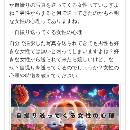
てな
か自撮りの写真を送ってくる女性っていますよ
いの
ね？男性からすると何で送ってきたのかも不明
に何
な女性の心理ってありますね。
故だ
・自撮り送ってくる女性の心理
か
自分で撮影した写真を送られてきても男性も好
LINE
きな女性では無いと困ってしまいますよね？好
で自
きな女性から送られて来たら嬉しいけど、な
撮り
ぜ？自撮りを送ってくるのでしょうか？女性の
送っ
心理や特徴を教えてください。
てく
る女
性の
心理
を教
えて