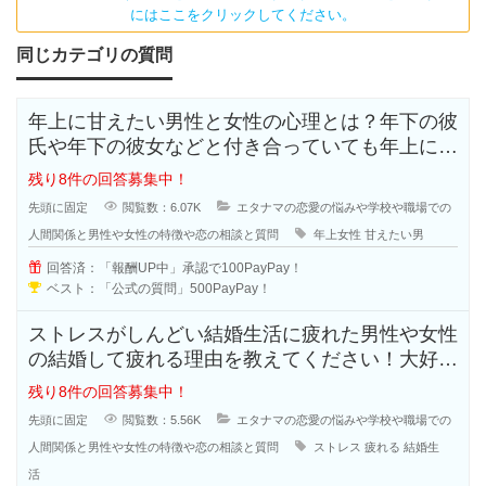
にはここをクリックしてください。
同じカテゴリの質問
年上に甘えたい男性と女性の心理とは？年下の彼
氏や年下の彼女などと付き合っていても年上に甘
えたいと思う人も多いのではないで
残り8件の回答募集中！
先頭に固定
閲覧数：6.07K
エタナマの恋愛の悩みや学校や職場での
人間関係と男性や女性の特徴や恋の相談と質問
年上女性
甘えたい男
回答済：「報酬UP中」承認で100PayPay！
ベスト：「公式の質問」500PayPay！
ストレスがしんどい結婚生活に疲れた男性や女性
の結婚して疲れる理由を教えてください！大好き
で結婚したはずなのに結婚生活はお
残り8件の回答募集中！
先頭に固定
閲覧数：5.56K
エタナマの恋愛の悩みや学校や職場での
人間関係と男性や女性の特徴や恋の相談と質問
ストレス
疲れる
結婚生
活