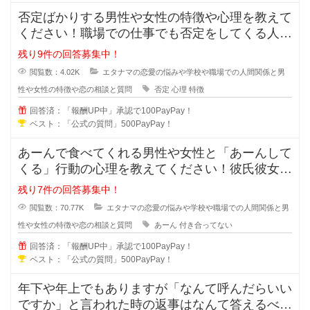
否定ばかりする男性や女性の特徴や心理を教えて
ください！職場での仕事でも否定をしてくる人っ
ていますよね？女同士や男同士で恋
残り9件の回答募集中！
閲覧数：4.02K
エタナマの恋愛の悩みや学校や職場での人間関係と男
性や女性の特徴や恋の相談と質問
否定
心理
特徴
回答済：「報酬UP中」承認で100PayPay！
ベスト：「公式の質問」500PayPay！
あーんで食べてくれる男性や女性と「あーんして
くる」行動の心理を教えてください！彼氏彼女で
はなく付き合っていないのに、あー
残り7件の回答募集中！
閲覧数：70.77K
エタナマの恋愛の悩みや学校や職場での人間関係と男
性や女性の特徴や恋の相談と質問
あーん
付き合ってない
回答済：「報酬UP中」承認で100PayPay！
ベスト：「公式の質問」500PayPay！
年下や年上でもありますが「なんて呼んだらいい
ですか」と言われた時の返事はなんて答えるべき