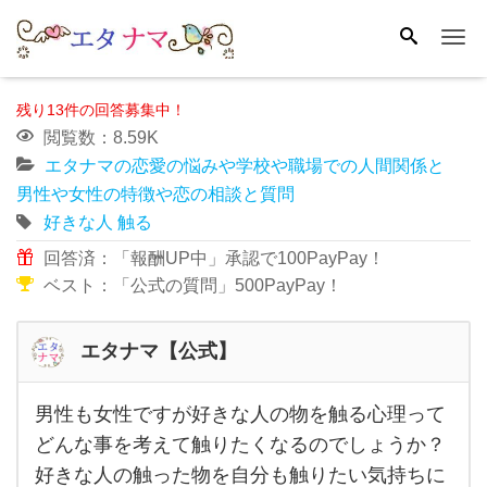
Me
残り13件の回答募集中！
閲覧数：8.59K
エタナマの恋愛の悩みや学校や職場での人間関係と
男性や女性の特徴や恋の相談と質問
好きな人
触る
回答済：「報酬UP中」承認で100PayPay！
ベスト：「公式の質問」500PayPay！
エタナマ【公式】
男性も女性ですが好きな人の物を触る心理って
男性
どんな事を考えて触りたくなるのでしょうか？
も女
好きな人の触った物を自分も触りたい気持ちに