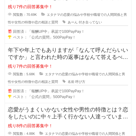
はなく付き合っていないのに、あー
残り7件の回答募集中！
閲覧数：70.69K
エタナマの恋愛の悩みや学校や職場での人間関係と男
性や女性の特徴や恋の相談と質問
あーん
付き合ってない
回答済：「報酬UP中」承認で100PayPay！
ベスト：「公式の質問」500PayPay！
年下や年上でもありますが「なんて呼んだらいい
ですか」と言われた時の返事はなんて答えるべき
でしょうか？「苗字+さん」付け？
残り7件の回答募集中！
閲覧数：5.68K
エタナマの恋愛の悩みや学校や職場での人間関係と男
性や女性の特徴や恋の相談と質問
名前
呼び方
回答済：「報酬UP中」承認で100PayPay！
ベスト：「公式の質問」500PayPay！
恋愛がうまくいかない女性や男性の特徴とは？恋
をしたいのに中々上手く行かない人達っています
よね？行動や発言に問題があり異性
残り8件の回答募集中！
閲覧数：4.88K
エタナマの恋愛の悩みや学校や職場での人間関係と男