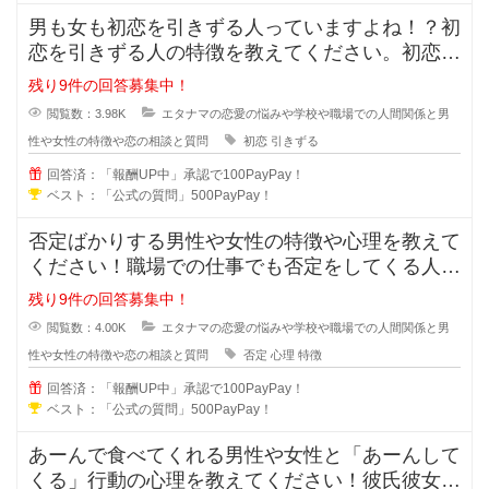
男も女も初恋を引きずる人っていますよね！？初
恋を引きずる人の特徴を教えてください。初恋か
ら離れる事が出来ない人は次の恋愛
残り9件の回答募集中！
閲覧数：3.98K
エタナマの恋愛の悩みや学校や職場での人間関係と男
性や女性の特徴や恋の相談と質問
初恋
引きずる
回答済：「報酬UP中」承認で100PayPay！
ベスト：「公式の質問」500PayPay！
否定ばかりする男性や女性の特徴や心理を教えて
ください！職場での仕事でも否定をしてくる人っ
ていますよね？女同士や男同士で恋
残り9件の回答募集中！
閲覧数：4.00K
エタナマの恋愛の悩みや学校や職場での人間関係と男
性や女性の特徴や恋の相談と質問
否定
心理
特徴
回答済：「報酬UP中」承認で100PayPay！
ベスト：「公式の質問」500PayPay！
あーんで食べてくれる男性や女性と「あーんして
くる」行動の心理を教えてください！彼氏彼女で