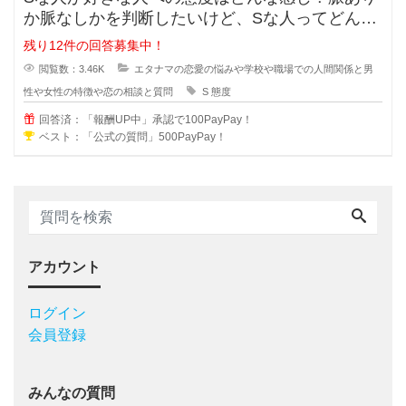
か脈なしかを判断したいけど、Sな人ってどんな
考えで好きな人への態度が出るでし
残り12件の回答募集中！
閲覧数：3.46K
エタナマの恋愛の悩みや学校や職場での人間関係と男
性や女性の特徴や恋の相談と質問
S
態度
回答済：「報酬UP中」承認で100PayPay！
ベスト：「公式の質問」500PayPay！
アカウント
ログイン
会員登録
みんなの質問