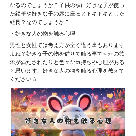
性で
なるのでしょうか？子供の頃に好きな子が使っ
す
た鉛筆や好きな子の席に座るとドキドキとした
が好
延長？なのでしょうか？
き
・好きな人の物を触る心理
な人
男性と女性では考え方が全く違う事もあります
の物
よね？好きな子の物を借りて触る事で何かの欲
を触
求が満たされたりと色々な気持ちや心理がある
る心
と思います。好きな人の物を触る心理を教えて
理っ
ください☆
て
ど
ん
な事
を考
え