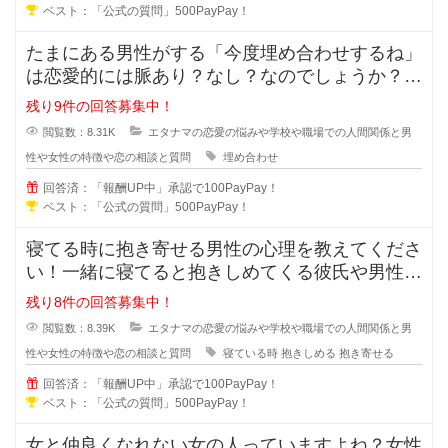
ベスト：「公式の質問」500PayPay！
たまにある男性がする「今度埋め合わせするね」
は恋愛的には脈あり？なし？なのでしょうか？本
命だから埋め合わせをするのか、恋
残り9件の回答募集中！
閲覧数：8.31K
エタナマの恋愛の悩みや学校や職場での人間関係と男
性や女性の特徴や恋の相談と質問
埋め合わせ
回答済：「報酬UP中」承認で100PayPay！
ベスト：「公式の質問」500PayPay！
寝てる時に抱き寄せる男性の心理を教えてくださ
い！一緒に寝てると抱きしめてくる彼氏や男性っ
て無意識に彼女の事を抱き寄せるの
残り8件の回答募集中！
閲覧数：8.39K
エタナマの恋愛の悩みや学校や職場での人間関係と男
性や女性の特徴や恋の相談と質問
寝ている時
抱きしめる
抱き寄せる
回答済：「報酬UP中」承認で100PayPay！
ベスト：「公式の質問」500PayPay！
女と仲良くなれない女の人っていますよね？女性