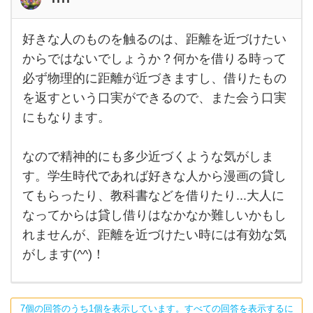
っ
た
好きな人のものを触るのは、距離を近づけたい
好き
な人
からではないでしょうか？何かを借りる時って
のも
必ず物理的に距離が近づきますし、借りたもの
のを
触る
を返すという口実ができるので、また会う口実
の
は、
にもなります。
距離
を近
づけ
なので精神的にも多少近づくような気がしま
たい
から
す。学生時代であれば好きな人から漫画の貸し
では
ない
てもらったり、教科書などを借りたり...大人に
でし
ょう
なってからは貸し借りはなかなか難しいかもし
か？
れませんが、距離を近づけたい時には有効な気
何か
がします(^^)！
7個の回答のうち1個を表示しています。すべての回答を表示するに