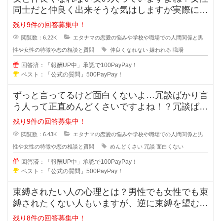
同士だと仲良く出来そうな気はしますが実際には
仲良くなれない場合も多々あります
残り9件の回答募集中！
閲覧数：6.22K
エタナマの恋愛の悩みや学校や職場での人間関係と男
性や女性の特徴や恋の相談と質問
仲良くなれない
嫌われる
職場
回答済：「報酬UP中」承認で100PayPay！
ベスト：「公式の質問」500PayPay！
ずっと言ってるけど面白くないよ…冗談ばかり言
う人って正直めんどくさいですよね！？冗談ばか
りでめんどくさい人に対しての対処
残り9件の回答募集中！
閲覧数：6.43K
エタナマの恋愛の悩みや学校や職場での人間関係と男
性や女性の特徴や恋の相談と質問
めんどくさい
冗談
面白くない
回答済：「報酬UP中」承認で100PayPay！
ベスト：「公式の質問」500PayPay！
束縛されたい人の心理とは？男性でも女性でも束
縛されたくない人もいますが、逆に束縛を望む人
もいますよね？彼氏彼女の関係にな
残り8件の回答募集中！