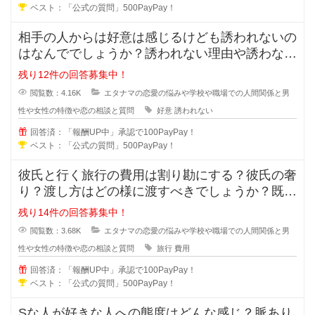
ベスト：「公式の質問」500PayPay！
相手の人からは好意は感じるけども誘われないの
はなんででしょうか？誘われない理由や誘わない
心理を教えてください。女性からは
残り12件の回答募集中！
閲覧数：4.16K
エタナマの恋愛の悩みや学校や職場での人間関係と男
性や女性の特徴や恋の相談と質問
好意
誘われない
回答済：「報酬UP中」承認で100PayPay！
ベスト：「公式の質問」500PayPay！
彼氏と行く旅行の費用は割り勘にする？彼氏の奢
り？渡し方はどの様に渡すべきでしょうか？既に
金額が決まっている場合や手渡しで
残り14件の回答募集中！
閲覧数：3.68K
エタナマの恋愛の悩みや学校や職場での人間関係と男
性や女性の特徴や恋の相談と質問
旅行
費用
回答済：「報酬UP中」承認で100PayPay！
ベスト：「公式の質問」500PayPay！
Sな人が好きな人への態度はどんな感じ？脈あり