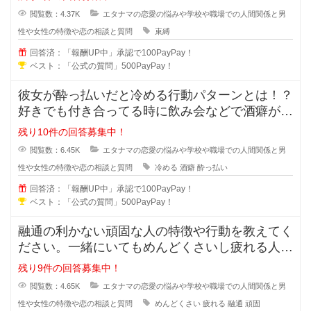
閲覧数：4.37K
エタナマの恋愛の悩みや学校や職場での人間関係と男
性や女性の特徴や恋の相談と質問
束縛
回答済：「報酬UP中」承認で100PayPay！
ベスト：「公式の質問」500PayPay！
彼女が酔っ払いだと冷める行動パターンとは！？
好きでも付き合ってる時に飲み会などで酒癖が悪
い彼女だと冷めたり、引いたりしま
残り10件の回答募集中！
閲覧数：6.45K
エタナマの恋愛の悩みや学校や職場での人間関係と男
性や女性の特徴や恋の相談と質問
冷める
酒癖
酔っ払い
回答済：「報酬UP中」承認で100PayPay！
ベスト：「公式の質問」500PayPay！
融通の利かない頑固な人の特徴や行動を教えてく
ださい。一緒にいてもめんどくさいし疲れる人っ
ていますよね？男性も女性にもいる
残り9件の回答募集中！
閲覧数：4.65K
エタナマの恋愛の悩みや学校や職場での人間関係と男
性や女性の特徴や恋の相談と質問
めんどくさい
疲れる
融通
頑固