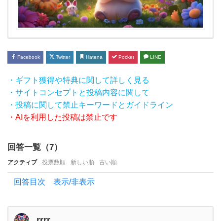
て触
り
た
く
Facebook
Twitter
Hatena
Pocket
LINE
な
る
・ギフト獲得や特典に関して詳しく見る
の
・サイトコンセプトと投稿内容に関して
・投稿に関して禁止キーワードとガイドライン
で
・AIを利用した投稿は禁止です
し
ょ
回答一覧（
7
）
う
アクティブ
投票数順
新しい順
古い順
か？
好き
回答目次 表示/非表示
な人
の触
rrrr