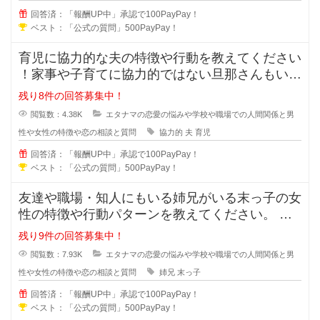
回答済：「報酬UP中」承認で100PayPay！
ベスト：「公式の質問」500PayPay！
育児に協力的な夫の特徴や行動を教えてください
！家事や子育てに協力的ではない旦那さんもいま
すが、積極的に協力してくれる夫の
残り8件の回答募集中！
閲覧数：4.38K
エタナマの恋愛の悩みや学校や職場での人間関係と男
性や女性の特徴や恋の相談と質問
協力的
夫
育児
回答済：「報酬UP中」承認で100PayPay！
ベスト：「公式の質問」500PayPay！
友達や職場・知人にもいる姉兄がいる末っ子の女
性の特徴や行動パターンを教えてください。 姉
兄がいる事により甘え上手や
残り9件の回答募集中！
閲覧数：7.93K
エタナマの恋愛の悩みや学校や職場での人間関係と男
性や女性の特徴や恋の相談と質問
姉兄
末っ子
回答済：「報酬UP中」承認で100PayPay！
ベスト：「公式の質問」500PayPay！