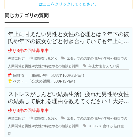
はここをクリックしてください。
同じカテゴリの質問
年上に甘えたい男性と女性の心理とは？年下の彼
氏や年下の彼女などと付き合っていても年上に甘
えたいと思う人も多いのではないで
残り8件の回答募集中！
先頭に固定
閲覧数：6.04K
エタナマの恋愛の悩みや学校や職場での
人間関係と男性や女性の特徴や恋の相談と質問
年上女性
甘えたい男
回答済：「報酬UP中」承認で100PayPay！
ベスト：「公式の質問」500PayPay！
ストレスがしんどい結婚生活に疲れた男性や女性
の結婚して疲れる理由を教えてください！大好き
で結婚したはずなのに結婚生活はお
残り8件の回答募集中！
先頭に固定
閲覧数：5.52K
エタナマの恋愛の悩みや学校や職場での
人間関係と男性や女性の特徴や恋の相談と質問
ストレス
疲れる
結婚生
活