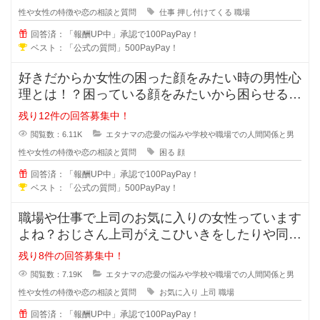
性や女性の特徴や恋の相談と質問
仕事
押し付けてくる
職場
回答済：「報酬UP中」承認で100PayPay！
ベスト：「公式の質問」500PayPay！
好きだからか女性の困った顔をみたい時の男性心
理とは！？困っている顔をみたいから困らせる男
性っていますよね？困らせて困った
残り12件の回答募集中！
閲覧数：6.11K
エタナマの恋愛の悩みや学校や職場での人間関係と男
性や女性の特徴や恋の相談と質問
困る
顔
回答済：「報酬UP中」承認で100PayPay！
ベスト：「公式の質問」500PayPay！
職場や仕事で上司のお気に入りの女性っています
よね？おじさん上司がえこひいきをしたりや同じ
事をしているのに褒められるのはお
残り8件の回答募集中！
閲覧数：7.19K
エタナマの恋愛の悩みや学校や職場での人間関係と男
性や女性の特徴や恋の相談と質問
お気に入り
上司
職場
回答済：「報酬UP中」承認で100PayPay！