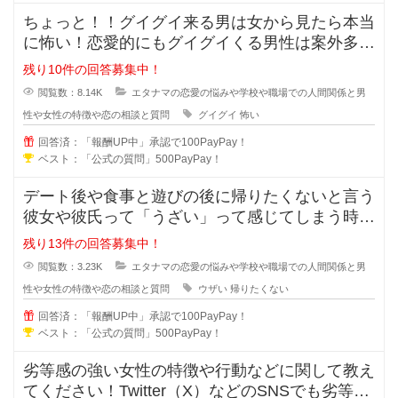
ちょっと！！グイグイ来る男は女から見たら本当
に怖い！恋愛的にもグイグイくる男性は案外多い
かもしれませんが、どの様な特徴が
残り10件の回答募集中！
閲覧数：8.14K
エタナマの恋愛の悩みや学校や職場での人間関係と男
性や女性の特徴や恋の相談と質問
グイグイ
怖い
回答済：「報酬UP中」承認で100PayPay！
ベスト：「公式の質問」500PayPay！
デート後や食事と遊びの後に帰りたくないと言う
彼女や彼氏って「うざい」って感じてしまう時が
ありますよね？帰りたくないと言う
残り13件の回答募集中！
閲覧数：3.23K
エタナマの恋愛の悩みや学校や職場での人間関係と男
性や女性の特徴や恋の相談と質問
ウザい
帰りたくない
回答済：「報酬UP中」承認で100PayPay！
ベスト：「公式の質問」500PayPay！
劣等感の強い女性の特徴や行動などに関して教え
てください！Twitter（X）などのSNSでも劣等感