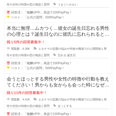
性や女性の特徴や恋の相談と質問
うまくいかない
回答済：「報酬UP中」承認で100PayPay！
ベスト：「公式の質問」500PayPay！
本当に無理…ムカつく…彼女の誕生日忘れる男性
の心理とは？誕生日なのに彼氏に忘れられると悲
しくなってしまいますよね。忘れて
残り5件の回答募集中！
閲覧数：6.30K
エタナマの恋愛の悩みや学校や職場での人間関係と男
性や女性の特徴や恋の相談と質問
忘れる
誕生日
回答済：「報酬UP中」承認で100PayPay！
ベスト：「公式の質問」500PayPay！
会うとほっとする男性や女性の特徴や行動を教え
てください！男からも女からも会った時になぜだ
かほっとする女の人や男の人ってい
残り11件の回答募集中！
閲覧数：4.41K
エタナマの恋愛の悩みや学校や職場での人間関係と男
性や女性の特徴や恋の相談と質問
ほっとする
回答済：「報酬UP中」承認で100PayPay！