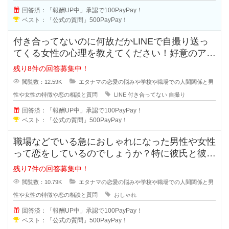
回答済：「報酬UP中」承認で100PayPay！
ベスト：「公式の質問」500PayPay！
付き合ってないのに何故だかLINEで自撮り送っ
てくる女性の心理を教えてください！好意のアピ
ールなのか、好きなのか分からな
残り8件の回答募集中！
閲覧数：12.59K
エタナマの恋愛の悩みや学校や職場での人間関係と男
性や女性の特徴や恋の相談と質問
LINE
付き合ってない
自撮り
回答済：「報酬UP中」承認で100PayPay！
ベスト：「公式の質問」500PayPay！
職場などでいる急におしゃれになった男性や女性
って恋をしているのでしょうか？特に彼氏と彼女
で付き合っている状態だと浮気など
残り7件の回答募集中！
閲覧数：10.79K
エタナマの恋愛の悩みや学校や職場での人間関係と男
性や女性の特徴や恋の相談と質問
おしゃれ
回答済：「報酬UP中」承認で100PayPay！
ベスト：「公式の質問」500PayPay！