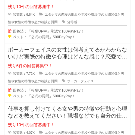
が強い女性っていますよ
残り10件の回答募集中！
閲覧数：6.84K
エタナマの恋愛の悩みや学校や職場での人間関係と男
性や女性の特徴や恋の相談と質問
劣等感
回答済：「報酬UP中」承認で100PayPay！
ベスト：「公式の質問」500PayPay！
ポーカーフェイスの女性は何考えてるかわからな
いけど実際の特徴や心理はどんな感じ？恋愛では
ポーカーフェイスの女性ってモテる
残り6件の回答募集中！
閲覧数：7.72K
エタナマの恋愛の悩みや学校や職場での人間関係と男
性や女性の特徴や恋の相談と質問
ポーカーフェイス
回答済：「報酬UP中」承認で100PayPay！
ベスト：「公式の質問」500PayPay！
仕事を押し付けてくる女や男の特徴や行動と心理
などを教えてください！職場などでも自分の仕事
なのに人に押し付けてくる人ってい
残り10件の回答募集中！
閲覧数：4.07K
エタナマの恋愛の悩みや学校や職場での人間関係と男