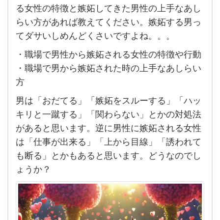
性か
る女性の特徴と嫉妬してきた男性の上手なあし
ら嫉
らい方があれば教えてください。嫉妬する男っ
妬さ
てダサいしめんどくさいですよね。。。
れ
・職場で男性から嫉妬される女性の特徴や行動
る女
・職場で男から嫉妬された時の上手なあしらい
性の
方
行動
男は「おだてる」「嫉妬をスルーする」「ハッ
や特
キリと一蹴する」「関わらない」とかの対処法
徴を
があると思います。逆に男性に嫉妬される女性
教え
は「仕事が出来る」「上から目線」「誘われて
て
も断る」とかもあると思います。どうなのでし
く
ょうか？
だ
さ
い！