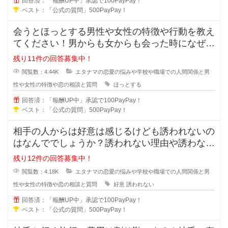
回答済：「報酬UP中」承認で100PayPay！
ベスト：「公式の質問」500PayPay！
会うとほっとする男性や女性の特徴や行動を教え
てください！男からも女からも会った時になぜだ
かほっとする女の人や男の人ってい
残り11件の回答募集中！
閲覧数：4.44K
エタナマの恋愛の悩みや学校や職場での人間関係と男
性や女性の特徴や恋の相談と質問
ほっとする
回答済：「報酬UP中」承認で100PayPay！
ベスト：「公式の質問」500PayPay！
相手の人からは好意は感じるけども誘われないの
はなんででしょうか？誘われない理由や誘わない
心理を教えてください。女性からは
残り12件の回答募集中！
閲覧数：4.18K
エタナマの恋愛の悩みや学校や職場での人間関係と男
性や女性の特徴や恋の相談と質問
好意
誘われない
回答済：「報酬UP中」承認で100PayPay！
ベスト：「公式の質問」500PayPay！