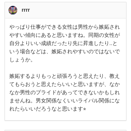
か
ね
rrrr
^_^
自
分
やっぱり仕事ができる女性は男性から嫉妬され
が
や
出
っ
やすい傾向にあると思いますね。同期の女性が
来
ぱ
な
自分よりいい成績だったり先に昇進したり..と
り
い
仕
事
いう場合などは、嫉妬されやすいのではないで
事
が
が
しょうか。
出
で
き
る
嫉妬するよりもっと頑張ろうと思えたり、教え
女
性
てもらおうと思えたらいいと思いますが、なか
は
男
なか男性のプライドがあってできないかもしれ
性
か
ませんね。男女関係なくいいライバル関係にな
ら
れたらいいだろうなと思います⭐︎
嫉
妬
さ
れ
や