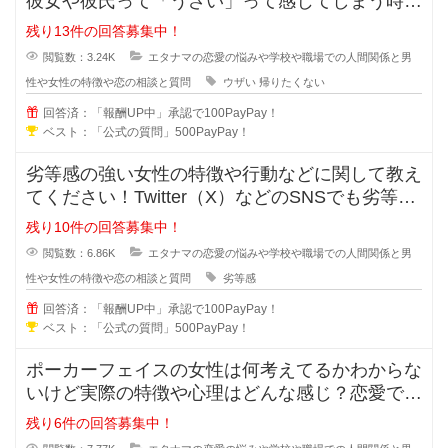
彼女や彼氏って「うざい」って感じてしまう時が
ありますよね？帰りたくないと言う
残り13件の回答募集中！
閲覧数：3.24K
エタナマの恋愛の悩みや学校や職場での人間関係と男
性や女性の特徴や恋の相談と質問
ウザい
帰りたくない
回答済：「報酬UP中」承認で100PayPay！
ベスト：「公式の質問」500PayPay！
劣等感の強い女性の特徴や行動などに関して教え
てください！Twitter（X）などのSNSでも劣等感
が強い女性っていますよ
残り10件の回答募集中！
閲覧数：6.86K
エタナマの恋愛の悩みや学校や職場での人間関係と男
性や女性の特徴や恋の相談と質問
劣等感
回答済：「報酬UP中」承認で100PayPay！
ベスト：「公式の質問」500PayPay！
ポーカーフェイスの女性は何考えてるかわからな
いけど実際の特徴や心理はどんな感じ？恋愛では
ポーカーフェイスの女性ってモテる
残り6件の回答募集中！