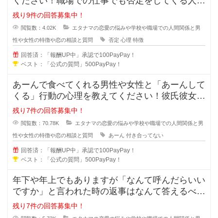
ください！職場での仕事でも否定をしてくる人っ
ていますよね？女同士や男同士で恋
残り9件の回答募集中！
閲覧数：4.02K
エタナマの恋愛の悩みや学校や職場での人間関係と男
性や女性の特徴や恋の相談と質問
否定
心理
特徴
回答済：「報酬UP中」承認で100PayPay！
ベスト：「公式の質問」500PayPay！
あーんで食べてくれる男性や女性と「あーんして
くる」行動の心理を教えてください！彼氏彼女で
はなく付き合っていないのに、あー
残り7件の回答募集中！
閲覧数：70.78K
エタナマの恋愛の悩みや学校や職場での人間関係と男
性や女性の特徴や恋の相談と質問
あーん
付き合ってない
回答済：「報酬UP中」承認で100PayPay！
ベスト：「公式の質問」500PayPay！
年下や年上でもありますが「なんて呼んだらいい
ですか」と言われた時の返事はなんて答えるべき
でしょうか？「苗字+さん」付け？
残り7件の回答募集中！