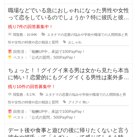
職場などでいる急におしゃれになった男性や女性
って恋をしているのでしょうか？特に彼氏と彼女
で付き合っている状態だと浮気など
残り7件の回答募集中！
閲覧数：10.84K
エタナマの恋愛の悩みや学校や職場での人間関係と男
性や女性の特徴や恋の相談と質問
おしゃれ
回答済：「報酬UP中」承認で100PayPay！
ベスト：「公式の質問」500PayPay！
ちょっと！！グイグイ来る男は女から見たら本当
に怖い！恋愛的にもグイグイくる男性は案外多い
かもしれませんが、どの様な特徴が
残り10件の回答募集中！
閲覧数：8.17K
エタナマの恋愛の悩みや学校や職場での人間関係と男
性や女性の特徴や恋の相談と質問
グイグイ
怖い
回答済：「報酬UP中」承認で100PayPay！
ベスト：「公式の質問」500PayPay！
デート後や食事と遊びの後に帰りたくないと言う