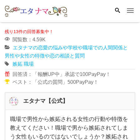
Me
残り13件の回答募集中！
閲覧数：4.59K
エタナマの恋愛の悩みや学校や職場での人間関係と
男性や女性の特徴や恋の相談と質問
嫉妬
職場
回答済：「報酬UP中」承認で100PayPay！
ベスト：「公式の質問」500PayPay！
エタナマ【公式】
職場で男性から嫉妬される女性の行動や特徴を
職場
教えてください！職場で男から嫉妬されてしま
で男
う女性もいるのではないでしょうか？嫉妬され