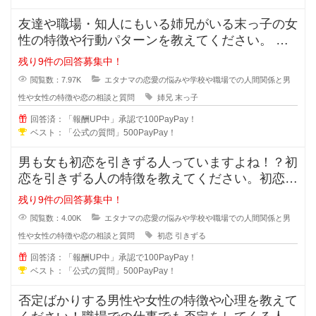
友達や職場・知人にもいる姉兄がいる末っ子の女
性の特徴や行動パターンを教えてください。 姉
兄がいる事により甘え上手や
残り9件の回答募集中！
閲覧数：7.97K
エタナマの恋愛の悩みや学校や職場での人間関係と男
性や女性の特徴や恋の相談と質問
姉兄
末っ子
回答済：「報酬UP中」承認で100PayPay！
ベスト：「公式の質問」500PayPay！
男も女も初恋を引きずる人っていますよね！？初
恋を引きずる人の特徴を教えてください。初恋か
ら離れる事が出来ない人は次の恋愛
残り9件の回答募集中！
閲覧数：4.00K
エタナマの恋愛の悩みや学校や職場での人間関係と男
性や女性の特徴や恋の相談と質問
初恋
引きずる
回答済：「報酬UP中」承認で100PayPay！
ベスト：「公式の質問」500PayPay！
否定ばかりする男性や女性の特徴や心理を教えて