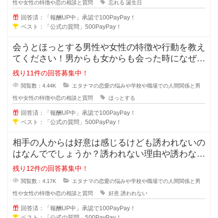
性や女性の特徴や恋の相談と質問
忘れる
誕生日
回答済：「報酬UP中」承認で100PayPay！
ベスト：「公式の質問」500PayPay！
会うとほっとする男性や女性の特徴や行動を教え
てください！男からも女からも会った時になぜだ
かほっとする女の人や男の人ってい
残り11件の回答募集中！
閲覧数：4.44K
エタナマの恋愛の悩みや学校や職場での人間関係と男
性や女性の特徴や恋の相談と質問
ほっとする
回答済：「報酬UP中」承認で100PayPay！
ベスト：「公式の質問」500PayPay！
相手の人からは好意は感じるけども誘われないの
はなんででしょうか？誘われない理由や誘わない
心理を教えてください。女性からは
残り12件の回答募集中！
閲覧数：4.17K
エタナマの恋愛の悩みや学校や職場での人間関係と男
性や女性の特徴や恋の相談と質問
好意
誘われない
回答済：「報酬UP中」承認で100PayPay！
ベスト：「公式の質問」500PayPay！