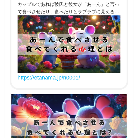
行動
カップルであれば彼氏と彼女が「あーん」と言っ
の心
て食べさせたり、食べたりとラブラブに見える「
あーん」ですが、実際はあーんで食べさせてくれ
理を
る女性や男性は、どの様な心理で食べたり、食べ
教え
させたりするのでしょうか？カップルでなくとも.
て
..
く
だ
さ
い！
https://etanama.jp/n0001/
彼氏
彼女
で
は
な
く付