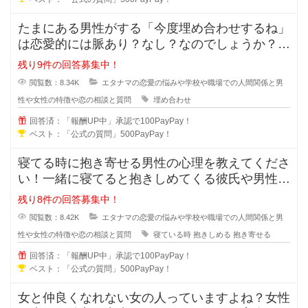
たまにある男性がする「今度埋め合わせするね」
は恋愛的には脈あり？なし？なのでしょうか？本
命だから埋め合わせをするのか、恋
残り9件の回答募集中！
閲覧数：8.34K
エタナマの恋愛の悩みや学校や職場での人間関係と男
性や女性の特徴や恋の相談と質問
埋め合わせ
回答済：「報酬UP中」承認で100PayPay！
ベスト：「公式の質問」500PayPay！
寝てる時に抱き寄せる男性の心理を教えてくださ
い！一緒に寝てると抱きしめてくる彼氏や男性っ
て無意識に彼女の事を抱き寄せるの
残り8件の回答募集中！
閲覧数：8.42K
エタナマの恋愛の悩みや学校や職場での人間関係と男
性や女性の特徴や恋の相談と質問
寝ている時
抱きしめる
抱き寄せる
回答済：「報酬UP中」承認で100PayPay！
ベスト：「公式の質問」500PayPay！
女と仲良くなれない女の人っていますよね？女性