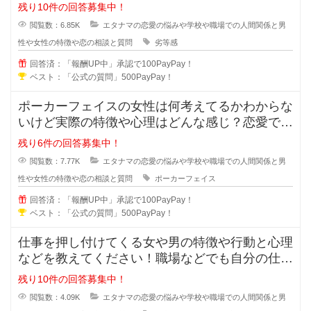
が強い女性っていますよ
残り10件の回答募集中！
閲覧数：6.85K
エタナマの恋愛の悩みや学校や職場での人間関係と男
性や女性の特徴や恋の相談と質問
劣等感
回答済：「報酬UP中」承認で100PayPay！
ベスト：「公式の質問」500PayPay！
ポーカーフェイスの女性は何考えてるかわからな
いけど実際の特徴や心理はどんな感じ？恋愛では
ポーカーフェイスの女性ってモテる
残り6件の回答募集中！
閲覧数：7.77K
エタナマの恋愛の悩みや学校や職場での人間関係と男
性や女性の特徴や恋の相談と質問
ポーカーフェイス
回答済：「報酬UP中」承認で100PayPay！
ベスト：「公式の質問」500PayPay！
仕事を押し付けてくる女や男の特徴や行動と心理
などを教えてください！職場などでも自分の仕事
なのに人に押し付けてくる人ってい
残り10件の回答募集中！
閲覧数：4.09K
エタナマの恋愛の悩みや学校や職場での人間関係と男