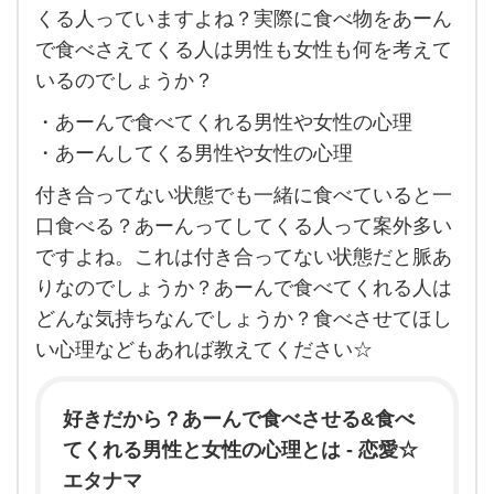
で食
くる人っていますよね？実際に食べ物をあーん
べ
で食べさえてくる人は男性も女性も何を考えて
て
いるのでしょうか？
く
・あーんで食べてくれる男性や女性の心理
れ
・あーんしてくる男性や女性の心理
る男
付き合ってない状態でも一緒に食べていると一
性や
口食べる？あーんってしてくる人って案外多い
女性
ですよね。これは付き合ってない状態だと脈あ
と
りなのでしょうか？あーんで食べてくれる人は
「あ
どんな気持ちなんでしょうか？食べさせてほし
ーん
い心理などもあれば教えてください☆
し
て
好きだから？あーんで食べさせる&食べ
く
てくれる男性と女性の心理とは - 恋愛☆
る」
エタナマ