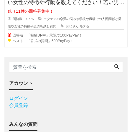
い女性の特徴や行動を教えてください！若い男性
にはモテないいけど何故だかおじさ
残り11件の回答募集中！
閲覧数：4.77K
エタナマの恋愛の悩みや学校や職場での人間関係と男
性や女性の特徴や恋の相談と質問
おじさん
モテる
回答済：「報酬UP中」承認で100PayPay！
ベスト：「公式の質問」500PayPay！
アカウント
ログイン
会員登録
みんなの質問