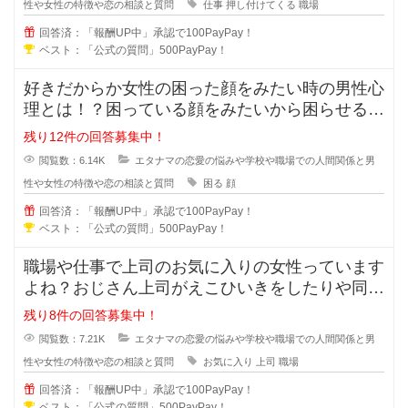
性や女性の特徴や恋の相談と質問
仕事
押し付けてくる
職場
回答済：「報酬UP中」承認で100PayPay！
ベスト：「公式の質問」500PayPay！
好きだからか女性の困った顔をみたい時の男性心
理とは！？困っている顔をみたいから困らせる男
性っていますよね？困らせて困った
残り12件の回答募集中！
閲覧数：6.14K
エタナマの恋愛の悩みや学校や職場での人間関係と男
性や女性の特徴や恋の相談と質問
困る
顔
回答済：「報酬UP中」承認で100PayPay！
ベスト：「公式の質問」500PayPay！
職場や仕事で上司のお気に入りの女性っています
よね？おじさん上司がえこひいきをしたりや同じ
事をしているのに褒められるのはお
残り8件の回答募集中！
閲覧数：7.21K
エタナマの恋愛の悩みや学校や職場での人間関係と男
性や女性の特徴や恋の相談と質問
お気に入り
上司
職場
回答済：「報酬UP中」承認で100PayPay！
ベスト：「公式の質問」500PayPay！