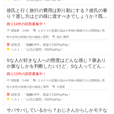
彼氏と行く旅行の費用は割り勘にする？彼氏の奢
り？渡し方はどの様に渡すべきでしょうか？既に
金額が決まっている場合や手渡しで
残り14件の回答募集中！
閲覧数：3.69K
エタナマの恋愛の悩みや学校や職場での人間関係と男
性や女性の特徴や恋の相談と質問
旅行
費用
回答済：「報酬UP中」承認で100PayPay！
ベスト：「公式の質問」500PayPay！
Sな人が好きな人への態度はどんな感じ？脈あり
か脈なしかを判断したいけど、Sな人ってどんな
考えで好きな人への態度が出るでし
残り12件の回答募集中！
閲覧数：3.49K
エタナマの恋愛の悩みや学校や職場での人間関係と男
性や女性の特徴や恋の相談と質問
S
態度
回答済：「報酬UP中」承認で100PayPay！
ベスト：「公式の質問」500PayPay！
サバサバしているから？おじさんからしかモテな