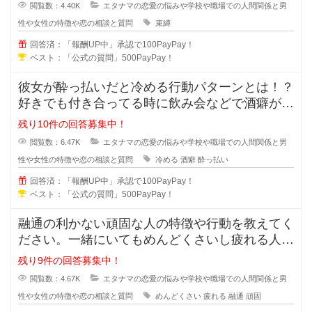
閲覧数：4.40K
エタナマの恋愛の悩みや学校や職場での人間関係と男
性や女性の特徴や恋の相談と質問
束縛
回答済：「報酬UP中」承認で100PayPay！
ベスト：「公式の質問」500PayPay！
彼女が酔っ払いだと冷める行動パターンとは！？
好きでも付き合ってる時に飲み会などで酒癖が悪
い彼女だと冷めたり、引いたりしま
残り10件の回答募集中！
閲覧数：6.47K
エタナマの恋愛の悩みや学校や職場での人間関係と男
性や女性の特徴や恋の相談と質問
冷める
酒癖
酔っ払い
回答済：「報酬UP中」承認で100PayPay！
ベスト：「公式の質問」500PayPay！
融通の利かない頑固な人の特徴や行動を教えてく
ださい。一緒にいてもめんどくさいし疲れる人っ
ていますよね？男性も女性にもいる
残り9件の回答募集中！
閲覧数：4.67K
エタナマの恋愛の悩みや学校や職場での人間関係と男
性や女性の特徴や恋の相談と質問
めんどくさい
疲れる
融通
頑固