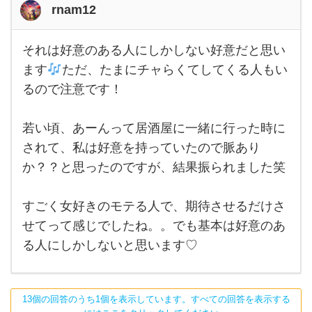
rnam12
それは好意のある人にしかしない好意だと思い
それ
は好
ます
ただ、たまにチャらくてしてくる人もい
意の
るので注意です！
ある
人に
しか
しな
若い頃、あーんって居酒屋に一緒に行った時に
い好
意だ
されて、私は好意を持っていたので脈あり
と思
か？？と思ったのですが、結果振られました笑
いま
す
た
すごく女好きのモテる人で、期待させるだけさ
だ、
せてって感じでしたね。。でも基本は好意のあ
る人にしかしないと思います♡
13個の回答のうち1個を表示しています。すべての回答を表示する