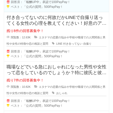
回答済：「報酬UP中」承認で100PayPay！
ベスト：「公式の質問」500PayPay！
付き合ってないのに何故だかLINEで自撮り送っ
てくる女性の心理を教えてください！好意のアピ
ールなのか、好きなのか分からな
残り8件の回答募集中！
閲覧数：12.63K
エタナマの恋愛の悩みや学校や職場での人間関係と男
性や女性の特徴や恋の相談と質問
LINE
付き合ってない
自撮り
回答済：「報酬UP中」承認で100PayPay！
ベスト：「公式の質問」500PayPay！
職場などでいる急におしゃれになった男性や女性
って恋をしているのでしょうか？特に彼氏と彼女
で付き合っている状態だと浮気など
残り7件の回答募集中！
閲覧数：10.82K
エタナマの恋愛の悩みや学校や職場での人間関係と男
性や女性の特徴や恋の相談と質問
おしゃれ
回答済：「報酬UP中」承認で100PayPay！
ベスト：「公式の質問」500PayPay！