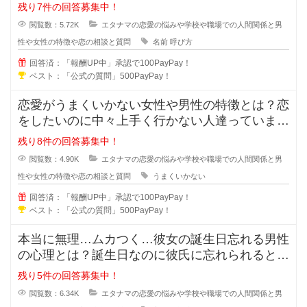
でしょうか？「苗字+さん」付け？
残り7件の回答募集中！
閲覧数：5.72K
エタナマの恋愛の悩みや学校や職場での人間関係と男
性や女性の特徴や恋の相談と質問
名前
呼び方
回答済：「報酬UP中」承認で100PayPay！
ベスト：「公式の質問」500PayPay！
恋愛がうまくいかない女性や男性の特徴とは？恋
をしたいのに中々上手く行かない人達っています
よね？行動や発言に問題があり異性
残り8件の回答募集中！
閲覧数：4.90K
エタナマの恋愛の悩みや学校や職場での人間関係と男
性や女性の特徴や恋の相談と質問
うまくいかない
回答済：「報酬UP中」承認で100PayPay！
ベスト：「公式の質問」500PayPay！
本当に無理…ムカつく…彼女の誕生日忘れる男性
の心理とは？誕生日なのに彼氏に忘れられると悲
しくなってしまいますよね。忘れて
残り5件の回答募集中！
閲覧数：6.34K
エタナマの恋愛の悩みや学校や職場での人間関係と男