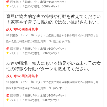
回答済：「報酬UP中」承認で100PayPay！
ベスト：「公式の質問」500PayPay！
育児に協力的な夫の特徴や行動を教えてください
！家事や子育てに協力的ではない旦那さんもいま
すが、積極的に協力してくれる夫の
残り8件の回答募集中！
閲覧数：4.41K
エタナマの恋愛の悩みや学校や職場での人間関係と男
性や女性の特徴や恋の相談と質問
協力的
夫
育児
回答済：「報酬UP中」承認で100PayPay！
ベスト：「公式の質問」500PayPay！
友達や職場・知人にもいる姉兄がいる末っ子の女
性の特徴や行動パターンを教えてください。 姉
兄がいる事により甘え上手や
残り9件の回答募集中！
閲覧数：7.97K
エタナマの恋愛の悩みや学校や職場での人間関係と男
性や女性の特徴や恋の相談と質問
姉兄
末っ子
回答済：「報酬UP中」承認で100PayPay！
ベスト：「公式の質問」500PayPay！