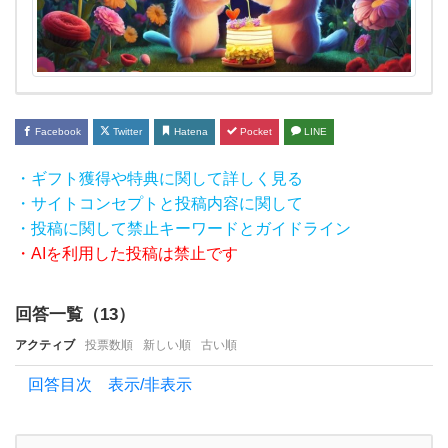
き合
Facebook
Twitter
Hatena
Pocket
LINE
・ギフト獲得や特典に関して詳しく見る
・サイトコンセプトと投稿内容に関して
・投稿に関して禁止キーワードとガイドライン
・AIを利用した投稿は禁止です
回答一覧（
13
）
アクティブ
投票数順
新しい順
古い順
回答目次 表示/非表示