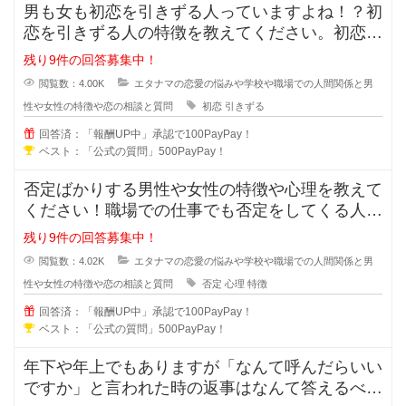
男も女も初恋を引きずる人っていますよね！？初
恋を引きずる人の特徴を教えてください。初恋か
ら離れる事が出来ない人は次の恋愛
残り9件の回答募集中！
閲覧数：4.00K
エタナマの恋愛の悩みや学校や職場での人間関係と男
性や女性の特徴や恋の相談と質問
初恋
引きずる
回答済：「報酬UP中」承認で100PayPay！
ベスト：「公式の質問」500PayPay！
否定ばかりする男性や女性の特徴や心理を教えて
ください！職場での仕事でも否定をしてくる人っ
ていますよね？女同士や男同士で恋
残り9件の回答募集中！
閲覧数：4.02K
エタナマの恋愛の悩みや学校や職場での人間関係と男
性や女性の特徴や恋の相談と質問
否定
心理
特徴
回答済：「報酬UP中」承認で100PayPay！
ベスト：「公式の質問」500PayPay！
年下や年上でもありますが「なんて呼んだらいい
ですか」と言われた時の返事はなんて答えるべき