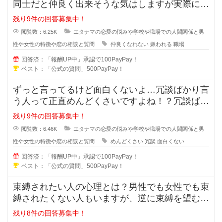
同士だと仲良く出来そうな気はしますが実際には
仲良くなれない場合も多々あります
残り9件の回答募集中！
閲覧数：6.25K
エタナマの恋愛の悩みや学校や職場での人間関係と男
性や女性の特徴や恋の相談と質問
仲良くなれない
嫌われる
職場
回答済：「報酬UP中」承認で100PayPay！
ベスト：「公式の質問」500PayPay！
ずっと言ってるけど面白くないよ…冗談ばかり言
う人って正直めんどくさいですよね！？冗談ばか
りでめんどくさい人に対しての対処
残り9件の回答募集中！
閲覧数：6.46K
エタナマの恋愛の悩みや学校や職場での人間関係と男
性や女性の特徴や恋の相談と質問
めんどくさい
冗談
面白くない
回答済：「報酬UP中」承認で100PayPay！
ベスト：「公式の質問」500PayPay！
束縛されたい人の心理とは？男性でも女性でも束
縛されたくない人もいますが、逆に束縛を望む人
もいますよね？彼氏彼女の関係にな
残り8件の回答募集中！