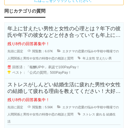
にはここをクリックしてください。
同じカテゴリの質問
年上に甘えたい男性と女性の心理とは？年下の彼
氏や年下の彼女などと付き合っていても年上に甘
えたいと思う人も多いのではないで
残り8件の回答募集中！
先頭に固定
閲覧数：6.07K
エタナマの恋愛の悩みや学校や職場での
人間関係と男性や女性の特徴や恋の相談と質問
年上女性
甘えたい男
回答済：「報酬UP中」承認で100PayPay！
ベスト：「公式の質問」500PayPay！
ストレスがしんどい結婚生活に疲れた男性や女性
の結婚して疲れる理由を教えてください！大好き
で結婚したはずなのに結婚生活はお
残り8件の回答募集中！
先頭に固定
閲覧数：5.56K
エタナマの恋愛の悩みや学校や職場での
人間関係と男性や女性の特徴や恋の相談と質問
ストレス
疲れる
結婚生
活