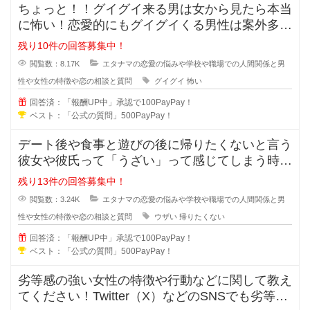
ちょっと！！グイグイ来る男は女から見たら本当
に怖い！恋愛的にもグイグイくる男性は案外多い
かもしれませんが、どの様な特徴が
残り10件の回答募集中！
閲覧数：8.17K
エタナマの恋愛の悩みや学校や職場での人間関係と男
性や女性の特徴や恋の相談と質問
グイグイ
怖い
回答済：「報酬UP中」承認で100PayPay！
ベスト：「公式の質問」500PayPay！
デート後や食事と遊びの後に帰りたくないと言う
彼女や彼氏って「うざい」って感じてしまう時が
ありますよね？帰りたくないと言う
残り13件の回答募集中！
閲覧数：3.24K
エタナマの恋愛の悩みや学校や職場での人間関係と男
性や女性の特徴や恋の相談と質問
ウザい
帰りたくない
回答済：「報酬UP中」承認で100PayPay！
ベスト：「公式の質問」500PayPay！
劣等感の強い女性の特徴や行動などに関して教え
てください！Twitter（X）などのSNSでも劣等感