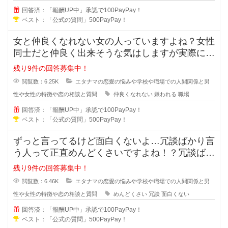
回答済：「報酬UP中」承認で100PayPay！
ベスト：「公式の質問」500PayPay！
女と仲良くなれない女の人っていますよね？女性
同士だと仲良く出来そうな気はしますが実際には
仲良くなれない場合も多々あります
残り9件の回答募集中！
閲覧数：6.25K
エタナマの恋愛の悩みや学校や職場での人間関係と男
性や女性の特徴や恋の相談と質問
仲良くなれない
嫌われる
職場
回答済：「報酬UP中」承認で100PayPay！
ベスト：「公式の質問」500PayPay！
ずっと言ってるけど面白くないよ…冗談ばかり言
う人って正直めんどくさいですよね！？冗談ばか
りでめんどくさい人に対しての対処
残り9件の回答募集中！
閲覧数：6.46K
エタナマの恋愛の悩みや学校や職場での人間関係と男
性や女性の特徴や恋の相談と質問
めんどくさい
冗談
面白くない
回答済：「報酬UP中」承認で100PayPay！
ベスト：「公式の質問」500PayPay！