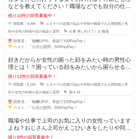
などを教えてください！職場などでも自分の仕事
なのに人に押し付けてくる人ってい
残り10件の回答募集中！
閲覧数：4.09K
エタナマの恋愛の悩みや学校や職場での人間関係と男
性や女性の特徴や恋の相談と質問
仕事
押し付けてくる
職場
回答済：「報酬UP中」承認で100PayPay！
ベスト：「公式の質問」500PayPay！
好きだからか女性の困った顔をみたい時の男性心
理とは！？困っている顔をみたいから困らせる男
性っていますよね？困らせて困った
残り12件の回答募集中！
閲覧数：6.15K
エタナマの恋愛の悩みや学校や職場での人間関係と男
性や女性の特徴や恋の相談と質問
困る
顔
回答済：「報酬UP中」承認で100PayPay！
ベスト：「公式の質問」500PayPay！
職場や仕事で上司のお気に入りの女性っています
よね？おじさん上司がえこひいきをしたりや同じ
事をしているのに褒められるのはお
残り8件の回答募集中！