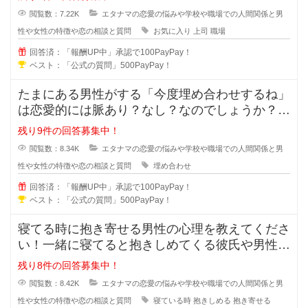
閲覧数：7.22K
エタナマの恋愛の悩みや学校や職場での人間関係と男
性や女性の特徴や恋の相談と質問
お気に入り
上司
職場
回答済：「報酬UP中」承認で100PayPay！
ベスト：「公式の質問」500PayPay！
たまにある男性がする「今度埋め合わせするね」
は恋愛的には脈あり？なし？なのでしょうか？本
命だから埋め合わせをするのか、恋
残り9件の回答募集中！
閲覧数：8.34K
エタナマの恋愛の悩みや学校や職場での人間関係と男
性や女性の特徴や恋の相談と質問
埋め合わせ
回答済：「報酬UP中」承認で100PayPay！
ベスト：「公式の質問」500PayPay！
寝てる時に抱き寄せる男性の心理を教えてくださ
い！一緒に寝てると抱きしめてくる彼氏や男性っ
て無意識に彼女の事を抱き寄せるの
残り8件の回答募集中！
閲覧数：8.42K
エタナマの恋愛の悩みや学校や職場での人間関係と男
性や女性の特徴や恋の相談と質問
寝ている時
抱きしめる
抱き寄せる