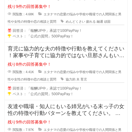
ていますよね？男性も女性にもいる
残り9件の回答募集中！
閲覧数：4.68K
エタナマの恋愛の悩みや学校や職場での人間関係と男
性や女性の特徴や恋の相談と質問
めんどくさい
疲れる
融通
頑固
回答済：「報酬UP中」承認で100PayPay！
ベスト：「公式の質問」500PayPay！
育児に協力的な夫の特徴や行動を教えてください
！家事や子育てに協力的ではない旦那さんもいま
すが、積極的に協力してくれる夫の
残り8件の回答募集中！
閲覧数：4.41K
エタナマの恋愛の悩みや学校や職場での人間関係と男
性や女性の特徴や恋の相談と質問
協力的
夫
育児
回答済：「報酬UP中」承認で100PayPay！
ベスト：「公式の質問」500PayPay！
友達や職場・知人にもいる姉兄がいる末っ子の女
性の特徴や行動パターンを教えてください。 姉
兄がいる事により甘え上手や
残り9件の回答募集中！
閲覧数：7.97K
エタナマの恋愛の悩みや学校や職場での人間関係と男