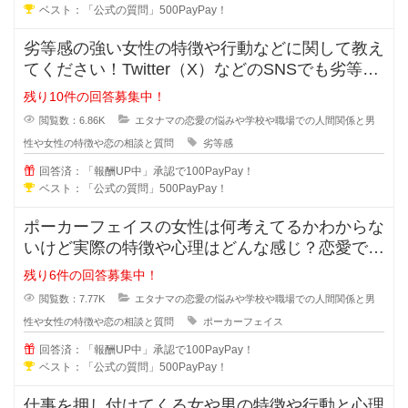
ベスト：「公式の質問」500PayPay！
劣等感の強い女性の特徴や行動などに関して教え
てください！Twitter（X）などのSNSでも劣等感
が強い女性っていますよ
残り10件の回答募集中！
閲覧数：6.86K
エタナマの恋愛の悩みや学校や職場での人間関係と男
性や女性の特徴や恋の相談と質問
劣等感
回答済：「報酬UP中」承認で100PayPay！
ベスト：「公式の質問」500PayPay！
ポーカーフェイスの女性は何考えてるかわからな
いけど実際の特徴や心理はどんな感じ？恋愛では
ポーカーフェイスの女性ってモテる
残り6件の回答募集中！
閲覧数：7.77K
エタナマの恋愛の悩みや学校や職場での人間関係と男
性や女性の特徴や恋の相談と質問
ポーカーフェイス
回答済：「報酬UP中」承認で100PayPay！
ベスト：「公式の質問」500PayPay！
仕事を押し付けてくる女や男の特徴や行動と心理