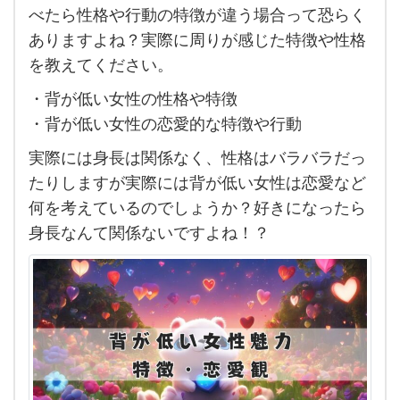
は背
べたら性格や行動の特徴が違う場合って恐らく
の高
ありますよね？実際に周りが感じた特徴や性格
さ
を教えてください。
は関
・背が低い女性の性格や特徴
係な
・背が低い女性の恋愛的な特徴や行動
い
実際には身長は関係なく、性格はバラバラだっ
か
たりしますが実際には背が低い女性は恋愛など
も
何を考えているのでしょうか？好きになったら
し
身長なんて関係ないですよね！？
れ
ま
せ
ん
が
「背