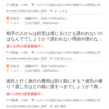
閲覧数：4.44K
エタナマの恋愛の悩みや学校や職場での人間関係と男
性や女性の特徴や恋の相談と質問
ほっとする
回答済：「報酬UP中」承認で100PayPay！
ベスト：「公式の質問」500PayPay！
相手の人からは好意は感じるけども誘われないの
はなんででしょうか？誘われない理由や誘わない
心理を教えてください。女性からは
残り12件の回答募集中！
閲覧数：4.18K
エタナマの恋愛の悩みや学校や職場での人間関係と男
性や女性の特徴や恋の相談と質問
好意
誘われない
回答済：「報酬UP中」承認で100PayPay！
ベスト：「公式の質問」500PayPay！
彼氏と行く旅行の費用は割り勘にする？彼氏の奢
り？渡し方はどの様に渡すべきでしょうか？既に
金額が決まっている場合や手渡しで
残り14件の回答募集中！
閲覧数：3.69K
エタナマの恋愛の悩みや学校や職場での人間関係と男
性や女性の特徴や恋の相談と質問
旅行
費用