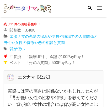
Me
残り11件の回答募集中！
閲覧数：3.48K
エタナマの恋愛の悩みや学校や職場での人間関係と
男性や女性の特徴や恋の相談と質問
背が低い
回答済：「報酬UP中」承認で100PayPay！
ベスト：「公式の質問」500PayPay！
エタナマ【公式】
実際には背の高さは関係ないかもしれませんが
実際
「背が低い女性の性格や特徴」を教えてくださ
に
い！背が低い女性の場合には背が高い女性に比