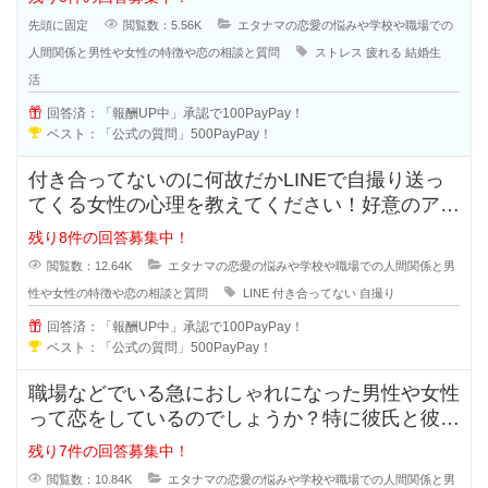
先頭に固定
閲覧数：5.56K
エタナマの恋愛の悩みや学校や職場での
人間関係と男性や女性の特徴や恋の相談と質問
ストレス
疲れる
結婚生
活
回答済：「報酬UP中」承認で100PayPay！
ベスト：「公式の質問」500PayPay！
付き合ってないのに何故だかLINEで自撮り送っ
てくる女性の心理を教えてください！好意のアピ
ールなのか、好きなのか分からな
残り8件の回答募集中！
閲覧数：12.64K
エタナマの恋愛の悩みや学校や職場での人間関係と男
性や女性の特徴や恋の相談と質問
LINE
付き合ってない
自撮り
回答済：「報酬UP中」承認で100PayPay！
ベスト：「公式の質問」500PayPay！
職場などでいる急におしゃれになった男性や女性
って恋をしているのでしょうか？特に彼氏と彼女
で付き合っている状態だと浮気など
残り7件の回答募集中！
閲覧数：10.84K
エタナマの恋愛の悩みや学校や職場での人間関係と男