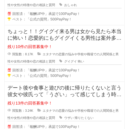
性や女性の特徴や恋の相談と質問
おしゃれ
回答済：「報酬UP中」承認で100PayPay！
ベスト：「公式の質問」500PayPay！
ちょっと！！グイグイ来る男は女から見たら本当
に怖い！恋愛的にもグイグイくる男性は案外多い
かもしれませんが、どの様な特徴が
残り10件の回答募集中！
閲覧数：8.17K
エタナマの恋愛の悩みや学校や職場での人間関係と男
性や女性の特徴や恋の相談と質問
グイグイ
怖い
回答済：「報酬UP中」承認で100PayPay！
ベスト：「公式の質問」500PayPay！
デート後や食事と遊びの後に帰りたくないと言う
彼女や彼氏って「うざい」って感じてしまう時が
ありますよね？帰りたくないと言う
残り13件の回答募集中！
閲覧数：3.24K
エタナマの恋愛の悩みや学校や職場での人間関係と男
性や女性の特徴や恋の相談と質問
ウザい
帰りたくない
回答済：「報酬UP中」承認で100PayPay！