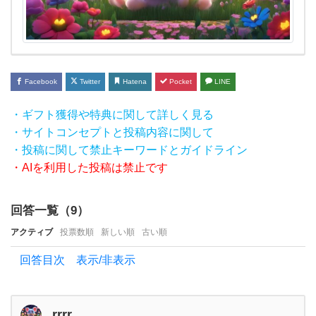
が低
い女
性の
性格
Facebook
Twitter
Hatena
Pocket
LINE
や特
徴」
・ギフト獲得や特典に関して詳しく見る
を教
・サイトコンセプトと投稿内容に関して
・投稿に関して禁止キーワードとガイドライン
え
・AIを利用した投稿は禁止です
て
く
回答一覧（
9
）
だ
アクティブ
投票数順
新しい順
古い順
さ
い！
回答目次 表示/非表示
背が
低い
rrrr