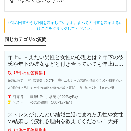
9個の回答のうち1個を表示しています。すべての回答を表示するに
はここをクリックしてください。
同じカテゴリの質問
年上に甘えたい男性と女性の心理とは？年下の彼
氏や年下の彼女などと付き合っていても年上に甘
えたいと思う人も多いのではないで
残り8件の回答募集中！
先頭に固定
閲覧数：6.07K
エタナマの恋愛の悩みや学校や職場での
人間関係と男性や女性の特徴や恋の相談と質問
年上女性
甘えたい男
回答済：「報酬UP中」承認で100PayPay！
ベスト：「公式の質問」500PayPay！
ストレスがしんどい結婚生活に疲れた男性や女性
の結婚して疲れる理由を教えてください！大好き
で結婚したはずなのに結婚生活はお
残り8件の回答募集中！