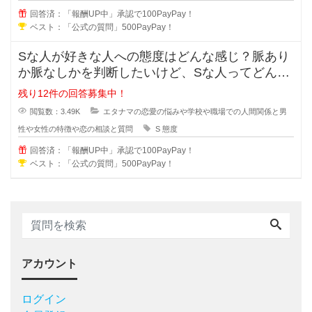
回答済：「報酬UP中」承認で100PayPay！
ベスト：「公式の質問」500PayPay！
Sな人が好きな人への態度はどんな感じ？脈あり
か脈なしかを判断したいけど、Sな人ってどんな
考えで好きな人への態度が出るでし
残り12件の回答募集中！
閲覧数：3.49K
エタナマの恋愛の悩みや学校や職場での人間関係と男
性や女性の特徴や恋の相談と質問
S
態度
回答済：「報酬UP中」承認で100PayPay！
ベスト：「公式の質問」500PayPay！
アカウント
ログイン