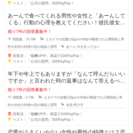
ベスト：「公式の質問」500PayPay！
あーんで食べてくれる男性や女性と「あーんして
くる」行動の心理を教えてください！彼氏彼女で
はなく付き合っていないのに、あー
残り7件の回答募集中！
閲覧数：70.78K
エタナマの恋愛の悩みや学校や職場での人間関係と男
性や女性の特徴や恋の相談と質問
あーん
付き合ってない
回答済：「報酬UP中」承認で100PayPay！
ベスト：「公式の質問」500PayPay！
年下や年上でもありますが「なんて呼んだらいい
ですか」と言われた時の返事はなんて答えるべき
でしょうか？「苗字+さん」付け？
残り7件の回答募集中！
閲覧数：5.73K
エタナマの恋愛の悩みや学校や職場での人間関係と男
性や女性の特徴や恋の相談と質問
名前
呼び方
回答済：「報酬UP中」承認で100PayPay！
ベスト：「公式の質問」500PayPay！
恋愛がうまくいかない女性や男性の特徴とは？恋