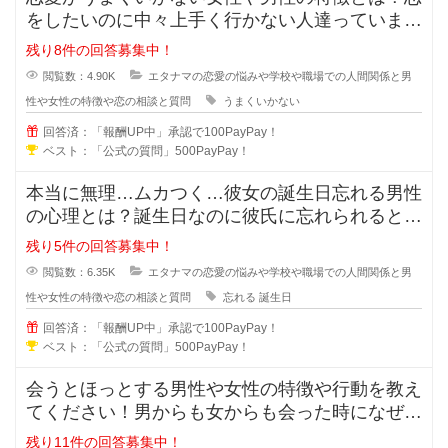
をしたいのに中々上手く行かない人達っています
よね？行動や発言に問題があり異性
残り8件の回答募集中！
閲覧数：4.90K
エタナマの恋愛の悩みや学校や職場での人間関係と男
性や女性の特徴や恋の相談と質問
うまくいかない
回答済：「報酬UP中」承認で100PayPay！
ベスト：「公式の質問」500PayPay！
本当に無理…ムカつく…彼女の誕生日忘れる男性
の心理とは？誕生日なのに彼氏に忘れられると悲
しくなってしまいますよね。忘れて
残り5件の回答募集中！
閲覧数：6.35K
エタナマの恋愛の悩みや学校や職場での人間関係と男
性や女性の特徴や恋の相談と質問
忘れる
誕生日
回答済：「報酬UP中」承認で100PayPay！
ベスト：「公式の質問」500PayPay！
会うとほっとする男性や女性の特徴や行動を教え
てください！男からも女からも会った時になぜだ
かほっとする女の人や男の人ってい
残り11件の回答募集中！