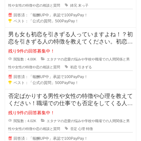
性や女性の特徴や恋の相談と質問
姉兄
末っ子
回答済：「報酬UP中」承認で100PayPay！
ベスト：「公式の質問」500PayPay！
男も女も初恋を引きずる人っていますよね！？初
恋を引きずる人の特徴を教えてください。初恋か
ら離れる事が出来ない人は次の恋愛
残り9件の回答募集中！
閲覧数：4.00K
エタナマの恋愛の悩みや学校や職場での人間関係と男
性や女性の特徴や恋の相談と質問
初恋
引きずる
回答済：「報酬UP中」承認で100PayPay！
ベスト：「公式の質問」500PayPay！
否定ばかりする男性や女性の特徴や心理を教えて
ください！職場での仕事でも否定をしてくる人っ
ていますよね？女同士や男同士で恋
残り9件の回答募集中！
閲覧数：4.02K
エタナマの恋愛の悩みや学校や職場での人間関係と男
性や女性の特徴や恋の相談と質問
否定
心理
特徴
回答済：「報酬UP中」承認で100PayPay！