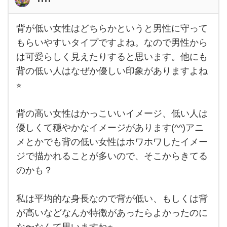
女性
背が低い女性はどちらかというと男性に守って
背が
低い
もらいやすいタイプですよね。なので男性から
女性
は可愛らしく見えたりすると思います。他にも
はど
ちら
背の低い人はなぜか優しい印象がありますよね
かと
いう
⭐︎
と男
性に
守っ
背の高い女性はかっこいいイメージ、低い人は
ても
らい
優しくて穏やかなイメージがあります(^^)アニ
やす
いタ
メとかでも背の低い女性はホワホワしたイメー
イプ
です
ジで描かれることが多いので、そこからきてる
よ
のかも？
ね。
私は平均的な身長なので背が低い、もしくは背
が高いなどなんか特徴があったらよかったのに
な〜なんて思いますね⭐︎