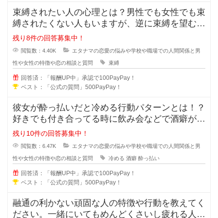
束縛されたい人の心理とは？男性でも女性でも束
縛されたくない人もいますが、逆に束縛を望む人
もいますよね？彼氏彼女の関係にな
残り8件の回答募集中！
閲覧数：4.40K
エタナマの恋愛の悩みや学校や職場での人間関係と男
性や女性の特徴や恋の相談と質問
束縛
回答済：「報酬UP中」承認で100PayPay！
ベスト：「公式の質問」500PayPay！
彼女が酔っ払いだと冷める行動パターンとは！？
好きでも付き合ってる時に飲み会などで酒癖が悪
い彼女だと冷めたり、引いたりしま
残り10件の回答募集中！
閲覧数：6.47K
エタナマの恋愛の悩みや学校や職場での人間関係と男
性や女性の特徴や恋の相談と質問
冷める
酒癖
酔っ払い
回答済：「報酬UP中」承認で100PayPay！
ベスト：「公式の質問」500PayPay！
融通の利かない頑固な人の特徴や行動を教えてく
ださい。一緒にいてもめんどくさいし疲れる人っ