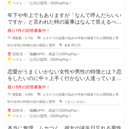
ベスト：「公式の質問」500PayPay！
年下や年上でもありますが「なんて呼んだらいい
ですか」と言われた時の返事はなんて答えるべき
でしょうか？「苗字+さん」付け？
残り7件の回答募集中！
閲覧数：5.71K
エタナマの恋愛の悩みや学校や職場での人間関係と男
性や女性の特徴や恋の相談と質問
名前
呼び方
回答済：「報酬UP中」承認で100PayPay！
ベスト：「公式の質問」500PayPay！
恋愛がうまくいかない女性や男性の特徴とは？恋
をしたいのに中々上手く行かない人達っています
よね？行動や発言に問題があり異性
残り8件の回答募集中！
閲覧数：4.90K
エタナマの恋愛の悩みや学校や職場での人間関係と男
性や女性の特徴や恋の相談と質問
うまくいかない
回答済：「報酬UP中」承認で100PayPay！
ベスト：「公式の質問」500PayPay！
本当に無理…ムカつく…彼女の誕生日忘れる男性