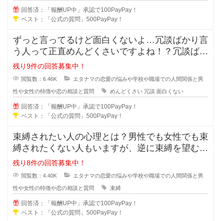
回答済：「報酬UP中」承認で100PayPay！
ベスト：「公式の質問」500PayPay！
ずっと言ってるけど面白くないよ…冗談ばかり言
う人って正直めんどくさいですよね！？冗談ばか
りでめんどくさい人に対しての対処
残り9件の回答募集中！
閲覧数：6.46K
エタナマの恋愛の悩みや学校や職場での人間関係と男
性や女性の特徴や恋の相談と質問
めんどくさい
冗談
面白くない
回答済：「報酬UP中」承認で100PayPay！
ベスト：「公式の質問」500PayPay！
束縛されたい人の心理とは？男性でも女性でも束
縛されたくない人もいますが、逆に束縛を望む人
もいますよね？彼氏彼女の関係にな
残り8件の回答募集中！
閲覧数：4.40K
エタナマの恋愛の悩みや学校や職場での人間関係と男
性や女性の特徴や恋の相談と質問
束縛
回答済：「報酬UP中」承認で100PayPay！
ベスト：「公式の質問」500PayPay！