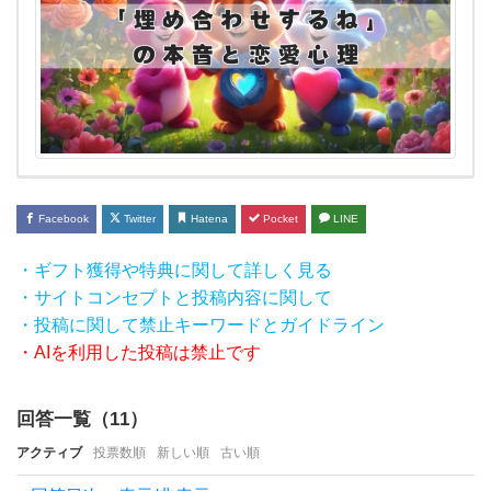
愛的
に
は脈
あ
り？
な
し？
Facebook
Twitter
Hatena
Pocket
LINE
な
・ギフト獲得や特典に関して詳しく見る
の
・サイトコンセプトと投稿内容に関して
で
・投稿に関して禁止キーワードとガイドライン
し
・AIを利用した投稿は禁止です
ょ
う
回答一覧（
11
）
か？
アクティブ
投票数順
新しい順
古い順
本命