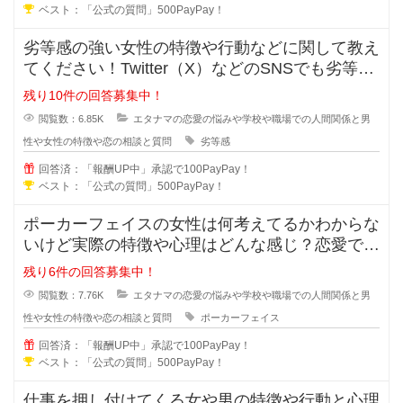
ベスト：「公式の質問」500PayPay！
劣等感の強い女性の特徴や行動などに関して教え
てください！Twitter（X）などのSNSでも劣等感
が強い女性っていますよ
残り10件の回答募集中！
閲覧数：6.85K
エタナマの恋愛の悩みや学校や職場での人間関係と男
性や女性の特徴や恋の相談と質問
劣等感
回答済：「報酬UP中」承認で100PayPay！
ベスト：「公式の質問」500PayPay！
ポーカーフェイスの女性は何考えてるかわからな
いけど実際の特徴や心理はどんな感じ？恋愛では
ポーカーフェイスの女性ってモテる
残り6件の回答募集中！
閲覧数：7.76K
エタナマの恋愛の悩みや学校や職場での人間関係と男
性や女性の特徴や恋の相談と質問
ポーカーフェイス
回答済：「報酬UP中」承認で100PayPay！
ベスト：「公式の質問」500PayPay！
仕事を押し付けてくる女や男の特徴や行動と心理