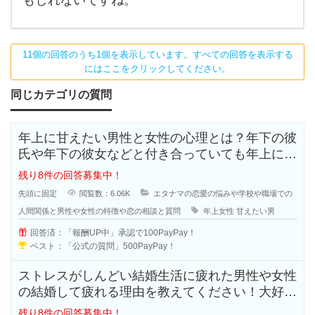
11個の回答のうち1個を表示しています。すべての回答を表示する
にはここをクリックしてください。
同じカテゴリの質問
年上に甘えたい男性と女性の心理とは？年下の彼
氏や年下の彼女などと付き合っていても年上に甘
えたいと思う人も多いのではないで
残り8件の回答募集中！
先頭に固定
閲覧数：6.06K
エタナマの恋愛の悩みや学校や職場での
人間関係と男性や女性の特徴や恋の相談と質問
年上女性
甘えたい男
回答済：「報酬UP中」承認で100PayPay！
ベスト：「公式の質問」500PayPay！
ストレスがしんどい結婚生活に疲れた男性や女性
の結婚して疲れる理由を教えてください！大好き
で結婚したはずなのに結婚生活はお
残り8件の回答募集中！