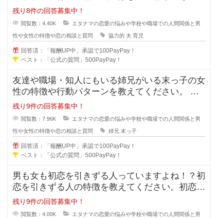
すが、積極的に協力してくれる夫の
残り8件の回答募集中！
閲覧数：4.40K
エタナマの恋愛の悩みや学校や職場での人間関係と男
性や女性の特徴や恋の相談と質問
協力的
夫
育児
回答済：「報酬UP中」承認で100PayPay！
ベスト：「公式の質問」500PayPay！
友達や職場・知人にもいる姉兄がいる末っ子の女
性の特徴や行動パターンを教えてください。 姉
兄がいる事により甘え上手や
残り9件の回答募集中！
閲覧数：7.96K
エタナマの恋愛の悩みや学校や職場での人間関係と男
性や女性の特徴や恋の相談と質問
姉兄
末っ子
回答済：「報酬UP中」承認で100PayPay！
ベスト：「公式の質問」500PayPay！
男も女も初恋を引きずる人っていますよね！？初
恋を引きずる人の特徴を教えてください。初恋か
ら離れる事が出来ない人は次の恋愛
残り9件の回答募集中！
閲覧数：4.00K
エタナマの恋愛の悩みや学校や職場での人間関係と男