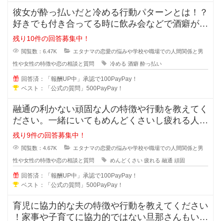
彼女が酔っ払いだと冷める行動パターンとは！？
好きでも付き合ってる時に飲み会などで酒癖が悪
い彼女だと冷めたり、引いたりしま
残り10件の回答募集中！
閲覧数：6.47K
エタナマの恋愛の悩みや学校や職場での人間関係と男
性や女性の特徴や恋の相談と質問
冷める
酒癖
酔っ払い
回答済：「報酬UP中」承認で100PayPay！
ベスト：「公式の質問」500PayPay！
融通の利かない頑固な人の特徴や行動を教えてく
ださい。一緒にいてもめんどくさいし疲れる人っ
ていますよね？男性も女性にもいる
残り9件の回答募集中！
閲覧数：4.67K
エタナマの恋愛の悩みや学校や職場での人間関係と男
性や女性の特徴や恋の相談と質問
めんどくさい
疲れる
融通
頑固
回答済：「報酬UP中」承認で100PayPay！
ベスト：「公式の質問」500PayPay！
育児に協力的な夫の特徴や行動を教えてください
！家事や子育てに協力的ではない旦那さんもいま