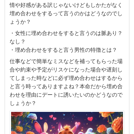
に
情や好感がある訳じゃないけどもしかたがなく
あ
埋め合わせをするって言うのかはどうなのでし
る男
ょうか？
性が
・女性に埋め合わせをすると言うのは脈あり？
す
なし？
る
・埋め合わせをすると言う男性の特徴とは？
「今
仕事などで簡単なミスなどを補ってもらった場
度埋
合や約束や予定がリスケになった場合や遅刻し
め合
てしまった時などに必ず埋め合わせはするから
わ
と言う時ってありますよね？本命だから埋め合
せ
わせを理由にデートに誘いたいのかどうなので
す
しょうか？
る
ね」
は恋