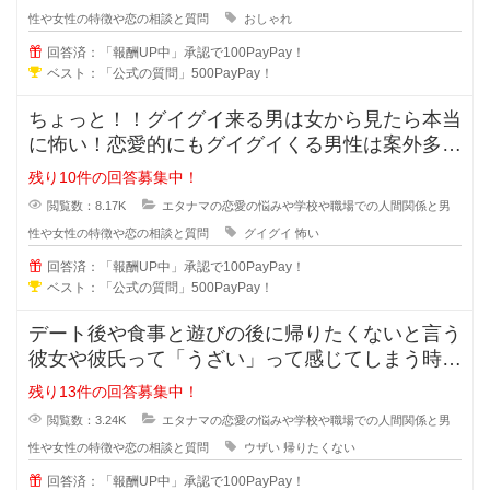
性や女性の特徴や恋の相談と質問
おしゃれ
回答済：「報酬UP中」承認で100PayPay！
ベスト：「公式の質問」500PayPay！
ちょっと！！グイグイ来る男は女から見たら本当
に怖い！恋愛的にもグイグイくる男性は案外多い
かもしれませんが、どの様な特徴が
残り10件の回答募集中！
閲覧数：8.17K
エタナマの恋愛の悩みや学校や職場での人間関係と男
性や女性の特徴や恋の相談と質問
グイグイ
怖い
回答済：「報酬UP中」承認で100PayPay！
ベスト：「公式の質問」500PayPay！
デート後や食事と遊びの後に帰りたくないと言う
彼女や彼氏って「うざい」って感じてしまう時が
ありますよね？帰りたくないと言う
残り13件の回答募集中！
閲覧数：3.24K
エタナマの恋愛の悩みや学校や職場での人間関係と男
性や女性の特徴や恋の相談と質問
ウザい
帰りたくない
回答済：「報酬UP中」承認で100PayPay！