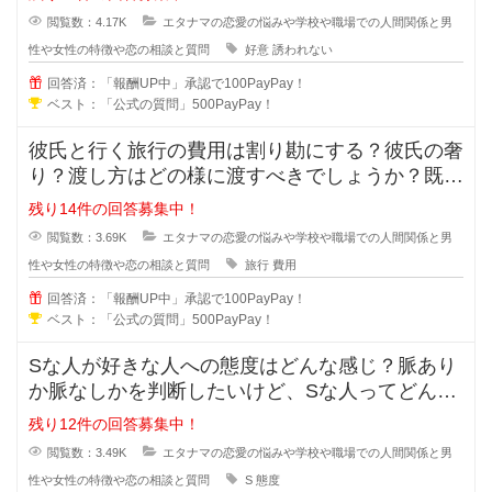
閲覧数：4.17K
エタナマの恋愛の悩みや学校や職場での人間関係と男
性や女性の特徴や恋の相談と質問
好意
誘われない
回答済：「報酬UP中」承認で100PayPay！
ベスト：「公式の質問」500PayPay！
彼氏と行く旅行の費用は割り勘にする？彼氏の奢
り？渡し方はどの様に渡すべきでしょうか？既に
金額が決まっている場合や手渡しで
残り14件の回答募集中！
閲覧数：3.69K
エタナマの恋愛の悩みや学校や職場での人間関係と男
性や女性の特徴や恋の相談と質問
旅行
費用
回答済：「報酬UP中」承認で100PayPay！
ベスト：「公式の質問」500PayPay！
Sな人が好きな人への態度はどんな感じ？脈あり
か脈なしかを判断したいけど、Sな人ってどんな
考えで好きな人への態度が出るでし
残り12件の回答募集中！
閲覧数：3.49K
エタナマの恋愛の悩みや学校や職場での人間関係と男
性や女性の特徴や恋の相談と質問
S
態度