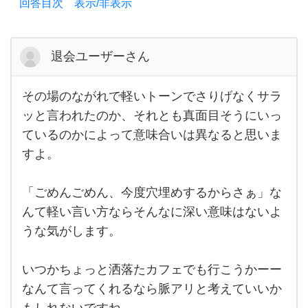
回答目次 表示/非表示
だ
か
ら埋
退会ユーザーさん
め
その場のながれで軽いトーンでさりげなくサラ
その
場の
ッと言われたのか、それとも真面目そうにいっ
なが
ているのかによって意味合いは異なると思いま
れで
軽い
すよ。
トー
ンで
さり
げな
「ごめんごめん、今度穴埋めするからさぁ」な
くサ
んて軽い言い方ならそんなに深い意味はないよ
ラッ
と言
うな気がします。
われ
たの
か、
それ
いつかちょっと洒落たカフェでも行こうかーー
とも
なんて言ってくれるなら脈アリと考えていいか
真
もしれないですね。