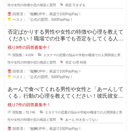
性や女性の特徴や恋の相談と質問
初恋
引きずる
回答済：「報酬UP中」承認で100PayPay！
ベスト：「公式の質問」500PayPay！
否定ばかりする男性や女性の特徴や心理を教えて
ください！職場での仕事でも否定をしてくる人っ
ていますよね？女同士や男同士で恋
残り9件の回答募集中！
閲覧数：4.02K
エタナマの恋愛の悩みや学校や職場での人間関係と男
性や女性の特徴や恋の相談と質問
否定
心理
特徴
回答済：「報酬UP中」承認で100PayPay！
ベスト：「公式の質問」500PayPay！
あーんで食べてくれる男性や女性と「あーんして
くる」行動の心理を教えてください！彼氏彼女で
はなく付き合っていないのに、あー
残り7件の回答募集中！
閲覧数：70.74K
エタナマの恋愛の悩みや学校や職場での人間関係と男
性や女性の特徴や恋の相談と質問
あーん
付き合ってない
回答済：「報酬UP中」承認で100PayPay！