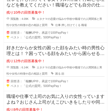
などを教えてください！職場などでも自分の仕事
なのに人に押し付けてくる人ってい
残り10件の回答募集中！
閲覧数：4.09K
エタナマの恋愛の悩みや学校や職場での人間関係と男
性や女性の特徴や恋の相談と質問
仕事
押し付けてくる
職場
回答済：「報酬UP中」承認で100PayPay！
ベスト：「公式の質問」500PayPay！
好きだからか女性の困った顔をみたい時の男性心
理とは！？困っている顔をみたいから困らせる男
性っていますよね？困らせて困った
残り12件の回答募集中！
閲覧数：6.14K
エタナマの恋愛の悩みや学校や職場での人間関係と男
性や女性の特徴や恋の相談と質問
困る
顔
回答済：「報酬UP中」承認で100PayPay！
ベスト：「公式の質問」500PayPay！
職場や仕事で上司のお気に入りの女性っています
よね？おじさん上司がえこひいきをしたりや同じ
事をしているのに褒められるのはお
残り8件の回答募集中！