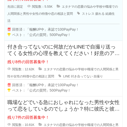
先頭に固定
閲覧数：5.55K
エタナマの恋愛の悩みや学校や職場での
人間関係と男性や女性の特徴や恋の相談と質問
ストレス
疲れる
結婚生
活
回答済：「報酬UP中」承認で100PayPay！
ベスト：「公式の質問」500PayPay！
付き合ってないのに何故だかLINEで自撮り送っ
てくる女性の心理を教えてください！好意のアピ
ールなのか、好きなのか分からな
残り8件の回答募集中！
閲覧数：12.62K
エタナマの恋愛の悩みや学校や職場での人間関係と男
性や女性の特徴や恋の相談と質問
LINE
付き合ってない
自撮り
回答済：「報酬UP中」承認で100PayPay！
ベスト：「公式の質問」500PayPay！
職場などでいる急におしゃれになった男性や女性
って恋をしているのでしょうか？特に彼氏と彼女
で付き合っている状態だと浮気など
残り7件の回答募集中！
閲覧数：10.81K
エタナマの恋愛の悩みや学校や職場での人間関係と男