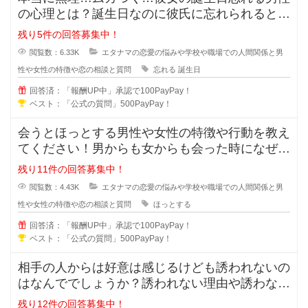
の心理とは？誕生日なのに彼氏に忘れられると悲
しくなってしまいますよね。忘れて
残り5件の回答募集中！
閲覧数：6.33K
エタナマの恋愛の悩みや学校や職場での人間関係と男
性や女性の特徴や恋の相談と質問
忘れる
誕生日
回答済：「報酬UP中」承認で100PayPay！
ベスト：「公式の質問」500PayPay！
会うとほっとする男性や女性の特徴や行動を教え
てください！男からも女からも会った時になぜだ
かほっとする女の人や男の人ってい
残り11件の回答募集中！
閲覧数：4.43K
エタナマの恋愛の悩みや学校や職場での人間関係と男
性や女性の特徴や恋の相談と質問
ほっとする
回答済：「報酬UP中」承認で100PayPay！
ベスト：「公式の質問」500PayPay！
相手の人からは好意は感じるけども誘われないの
はなんででしょうか？誘われない理由や誘わない
心理を教えてください。女性からは
残り12件の回答募集中！