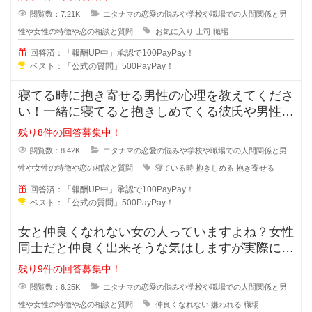
閲覧数：7.21K
エタナマの恋愛の悩みや学校や職場での人間関係と男
性や女性の特徴や恋の相談と質問
お気に入り
上司
職場
回答済：「報酬UP中」承認で100PayPay！
ベスト：「公式の質問」500PayPay！
寝てる時に抱き寄せる男性の心理を教えてくださ
い！一緒に寝てると抱きしめてくる彼氏や男性っ
て無意識に彼女の事を抱き寄せるの
残り8件の回答募集中！
閲覧数：8.42K
エタナマの恋愛の悩みや学校や職場での人間関係と男
性や女性の特徴や恋の相談と質問
寝ている時
抱きしめる
抱き寄せる
回答済：「報酬UP中」承認で100PayPay！
ベスト：「公式の質問」500PayPay！
女と仲良くなれない女の人っていますよね？女性
同士だと仲良く出来そうな気はしますが実際には
仲良くなれない場合も多々あります
残り9件の回答募集中！
閲覧数：6.25K
エタナマの恋愛の悩みや学校や職場での人間関係と男
性や女性の特徴や恋の相談と質問
仲良くなれない
嫌われる
職場