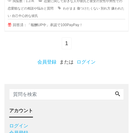
閲覧数：1.27K
恋愛に関して好きな人や彼氏と彼女の女性や男性での
恋愛観などの相談や悩みと質問
わがまま
傷つけたくない
別れ方
嫌われた
い
自己中心的な彼氏
回答済：「報酬UP中」承認で100PayPay！
1
会員登録
または
ログイン
アカウント
ログイン
会員登録