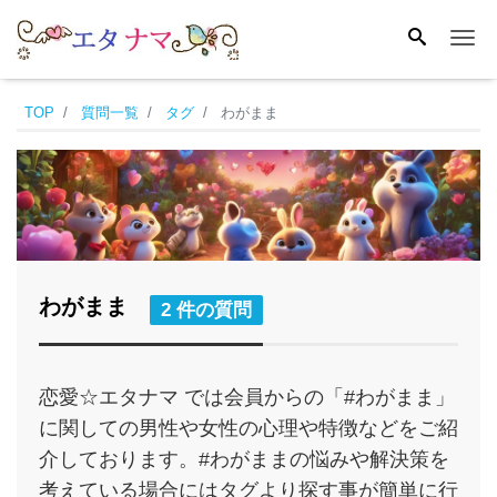
Me
TOP
質問一覧
タグ
わがまま
わがまま
2 件の質問
恋愛☆エタナマ では会員からの「#わがまま」
に関しての男性や女性の心理や特徴などをご紹
介しております。#わがままの悩みや解決策を
考えている場合にはタグより探す事が簡単に行