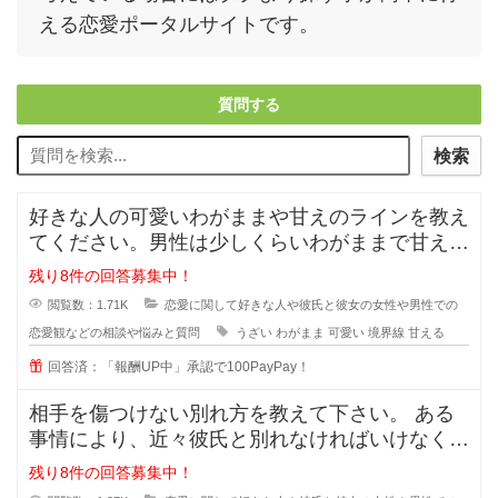
える恋愛ポータルサイトです。
質問する
検索
好きな人の可愛いわがままや甘えのラインを教え
てください。男性は少しくらいわがままで甘えて
くれる女性が好きと言いますが、あ
残り8件の回答募集中！
閲覧数：1.71K
恋愛に関して好きな人や彼氏と彼女の女性や男性での
恋愛観などの相談や悩みと質問
うざい
わがまま
可愛い
境界線
甘える
回答済：「報酬UP中」承認で100PayPay！
相手を傷つけない別れ方を教えて下さい。 ある
事情により、近々彼氏と別れなければいけなくな
りました。まだ付き合って半年程で
残り8件の回答募集中！