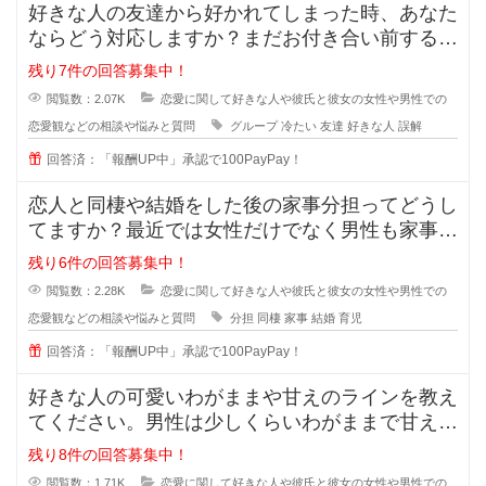
好きな人の友達から好かれてしまった時、あなた
ならどう対応しますか？まだお付き合い前する段
階で、2人だとまだぎこちないから
残り7件の回答募集中！
閲覧数：2.07K
恋愛に関して好きな人や彼氏と彼女の女性や男性での
恋愛観などの相談や悩みと質問
グループ
冷たい
友達
好きな人
誤解
回答済：「報酬UP中」承認で100PayPay！
恋人と同棲や結婚をした後の家事分担ってどうし
てますか？最近では女性だけでなく男性も家事を
やろうみたいな風潮がある時代です
残り6件の回答募集中！
閲覧数：2.28K
恋愛に関して好きな人や彼氏と彼女の女性や男性での
恋愛観などの相談や悩みと質問
分担
同棲
家事
結婚
育児
回答済：「報酬UP中」承認で100PayPay！
好きな人の可愛いわがままや甘えのラインを教え
てください。男性は少しくらいわがままで甘えて
くれる女性が好きと言いますが、あ
残り8件の回答募集中！
閲覧数：1.71K
恋愛に関して好きな人や彼氏と彼女の女性や男性での