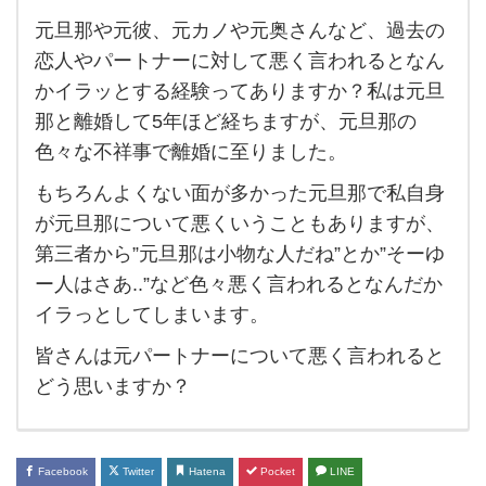
元旦那や元彼、元カノや元奥さんなど、過去の
元旦
恋人やパートナーに対して悪く言われるとなん
那や
かイラッとする経験ってありますか？私は元旦
元
那と離婚して5年ほど経ちますが、元旦那の
彼、
色々な不祥事で離婚に至りました。
元カ
もちろんよくない面が多かった元旦那で私自身
ノ
が元旦那について悪くいうこともありますが、
や元
第三者から”元旦那は小物な人だね”とか”そーゆ
奥さ
ー人はさあ..”など色々悪く言われるとなんだか
ん
イラっとしてしまいます。
な
皆さんは元パートナーについて悪く言われると
ど、
どう思いますか？
過去
の恋
人や
Facebook
Twitter
Hatena
Pocket
LINE