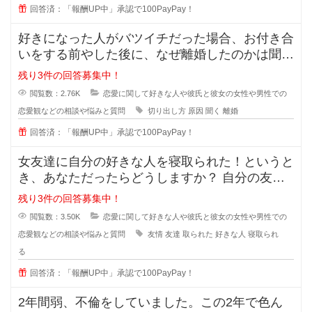
回答済：「報酬UP中」承認で100PayPay！
好きになった人がバツイチだった場合、お付き合
いをする前やした後に、なぜ離婚したのかは聞き
ますか？ 離婚した原因を聞
残り3件の回答募集中！
閲覧数：2.76K
恋愛に関して好きな人や彼氏と彼女の女性や男性での
恋愛観などの相談や悩みと質問
切り出し方
原因
聞く
離婚
回答済：「報酬UP中」承認で100PayPay！
女友達に自分の好きな人を寝取られた！というと
き、あなただったらどうしますか？ 自分の友達
に好きな人の話をするのは女
残り3件の回答募集中！
閲覧数：3.50K
恋愛に関して好きな人や彼氏と彼女の女性や男性での
恋愛観などの相談や悩みと質問
友情
友達
取られた
好きな人
寝取られ
る
回答済：「報酬UP中」承認で100PayPay！
2年間弱、不倫をしていました。この2年で色ん