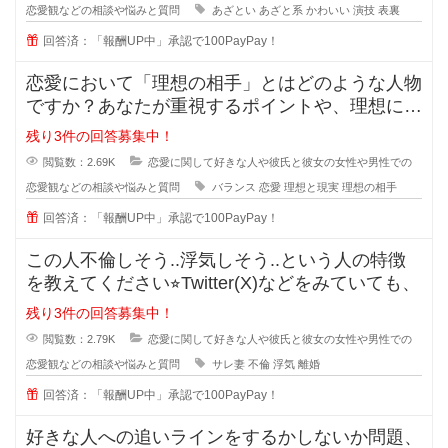
恋愛観などの相談や悩みと質問
あざとい
あざと系
かわいい
演技
表裏
回答済：「報酬UP中」承認で100PayPay！
恋愛において「理想の相手」とはどのような人物
ですか？あなたが重視するポイントや、理想に近
づくためのアドバイスがあれば教え
残り3件の回答募集中！
閲覧数：2.69K
恋愛に関して好きな人や彼氏と彼女の女性や男性での
恋愛観などの相談や悩みと質問
バランス
恋愛
理想と現実
理想の相手
回答済：「報酬UP中」承認で100PayPay！
この人不倫しそう..浮気しそう..という人の特徴
を教えてください⭐︎Twitter(X)などをみていても、
残り3件の回答募集中！
閲覧数：2.79K
恋愛に関して好きな人や彼氏と彼女の女性や男性での
恋愛観などの相談や悩みと質問
サレ妻
不倫
浮気
離婚
回答済：「報酬UP中」承認で100PayPay！
好きな人への追いラインをするかしないか問題、