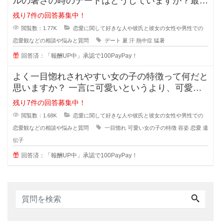
ルの暑さの時のデートはどうしていますか？最近
の夏はとっても暑くて、一歩外に出
残り7件の回答募集中！
閲覧数：1.77K
恋愛に関して好きな人や彼氏と彼女の女性や男性での
恋愛観などの相談や悩みと質問
デート
夏
汗
熱中症
猛暑
回答済：「報酬UP中」承認で100PayPay！
よく一目惚れされやすい女の子の特徴って何だと
思いますか？ 一言に可愛いというより、可愛い
子なんていくらでもいるのに(綺麗
残り7件の回答募集中！
閲覧数：1.68K
恋愛に関して好きな人や彼氏と彼女の女性や男性での
恋愛観などの相談や悩みと質問
一目惚れ
可愛い女の子の特徴
容姿
恋愛
遺
伝子
回答済：「報酬UP中」承認で100PayPay！