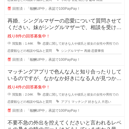
回答済：「報酬UP中」承認で100PayPay！
再婚、シングルマザーの恋愛について質問させて
ください。妹がシングルマザーで、相談を受けた
のですが私も悩んでおり、皆さんの
残り8件の回答募集中！
閲覧数：1.44K
恋愛に関して好きな人や彼氏と彼女の女性や男性での
恋愛観などの相談や悩みと質問
シングルマザー
再婚
恋愛事情
回答済：「報酬UP中」承認で100PayPay！
マッチングアプリで色んな人と知り合ったりして
いるのですが、なかなか好きになる人が見つかり
ません。 好きになる人って
残り4件の回答募集中！
閲覧数：2.04K
恋愛に関して好きな人や彼氏と彼女の女性や男性での
恋愛観などの相談や悩みと質問
アプリ
マッチング
好きな人
片思い
回答済：「報酬UP中」承認で100PayPay！
不要不急の外出を控えてくださいと言われるレベ