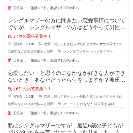
回答済：「報酬UP中」承認で100PayPay！
シングルマザーの方に聞きたい恋愛事情について
ですが、シングルマザーの方はどうやって男性と
会う時間を作っているのでしょうか
残り7件の回答募集中！
閲覧数：2.13K
恋愛に関して好きな人や彼氏と彼女の女性や男性での
恋愛観などの相談や悩みと質問
シングルファザー
シングルマザー
回答済：「報酬UP中」承認で100PayPay！
恋愛したい！と思うのになかなか好きな人ができ
ないとき、あなただったら何をしますか？彼氏が
欲しい！彼女がほしい！と思ってい
残り6件の回答募集中！
閲覧数：2.08K
恋愛に関して好きな人や彼氏と彼女の女性や男性での
恋愛観などの相談や悩みと質問
ダイエット
好きな人
自分磨き
趣味
回答済：「報酬UP中」承認で100PayPay！
私はシングルマザーですが、最近6歳の子どもが
パパがいたら〜言い出すようになりました。うち