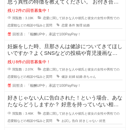
思う異性の特徴を教えてください。 お付き合い
をしている間に相手のいい
残り2件の回答募集中！
閲覧数：3.19K
恋愛に関して好きな人や彼氏と彼女の女性や男性での
恋愛観などの相談や悩みと質問
恋愛
条件
無理
結婚
回答済：「報酬UP中」承認で100PayPay！
妊娠をした時、旦那さんは健診についてきてほし
いですか？よくSNSなどの投稿や育児漫画など
を見ていたりすると、仲の良さそう
残り8件の回答募集中！
閲覧数：2.07K
恋愛に関して好きな人や彼氏と彼女の女性や男性での
恋愛観などの相談や悩みと質問
健診
妊婦
結婚
赤ちゃん
回答済：「報酬UP中」承認で100PayPay！
好きじゃない人に告白された！という場合、あな
たならどうしますか？ 好意を持っていない相手
からの告白、結構戸惑ったり
閲覧数：3.46K
恋愛に関して好きな人や彼氏と彼女の女性や男性での
恋愛観などの相談や悩みと質問
お試し
告白
好きじゃない
好意