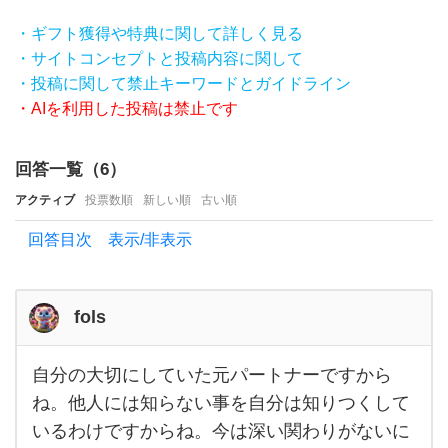
パー
・ギフト獲得や特典に関して詳しく見る
ト
・サイトコンセプトと投稿内容に関して
ナー
・投稿に関して禁止キーワードとガイドライン
に対
・AIを利用した投稿は禁止です
し
て悪
回答一覧（
6
）
く言
アクティブ
投票数順
新しい順
古い順
わ
回答目次 表示/非表示
れ
る
と
fols
な
ん
自分の大切にしていた元パートナーですから
自分
の大
か
ね。他人には知らない事を自分は知りつくして
切に
いるわけですからね。今は深い関わりがないに
イ
して