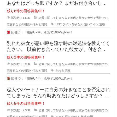
あなたはどっち派ですか？ まだお付き合いして
いない段階での好きな人への
残り8件の回答募集中！
閲覧数：1.62K
恋愛に関して好きな人や彼氏と彼女の女性や男性での
恋愛観などの相談や悩みと質問
LINE
ライン
好きな人
追いライン
連絡
回答済：「報酬UP中」承認で100PayPay！
別れた彼女が悪い噂を流す時の対処法を教えてく
ださい。 以前付き合っていた彼女が、付き合っ
ている時のことを周囲に平気
残り2件の回答募集中！
閲覧数：3.90K
恋愛に関して好きな人や彼氏と彼女の女性や男性での
恋愛観などの相談や悩みと質問
別れる
恋愛
回答済：「報酬UP中」承認で100PayPay！
恋人やパートナーに自分の好きなことを否定され
てしまった..そんな時あなたはどうしますか？ 私
は元々韓国が好きで、韓
残り5件の回答募集中！
閲覧数：2.35K
恋愛に関して好きな人や彼氏と彼女の女性や男性での
恋愛観などの相談や悩みと質問
やめる
否定
続ける
趣味
韓国