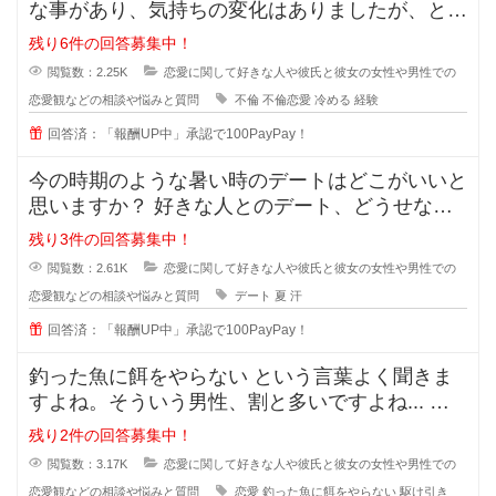
な事があり、気持ちの変化はありましたが、とに
かく彼の事が大好きで一緒にいれる
残り6件の回答募集中！
閲覧数：2.25K
恋愛に関して好きな人や彼氏と彼女の女性や男性での
恋愛観などの相談や悩みと質問
不倫
不倫恋愛
冷める
経験
回答済：「報酬UP中」承認で100PayPay！
今の時期のような暑い時のデートはどこがいいと
思いますか？ 好きな人とのデート、どうせなら
街を散策したりデートスポッ
残り3件の回答募集中！
閲覧数：2.61K
恋愛に関して好きな人や彼氏と彼女の女性や男性での
恋愛観などの相談や悩みと質問
デート
夏
汗
回答済：「報酬UP中」承認で100PayPay！
釣った魚に餌をやらない という言葉よく聞きま
すよね。そういう男性、割と多いですよね... な
ぜ付き合った途端に覚めたよう
残り2件の回答募集中！
閲覧数：3.17K
恋愛に関して好きな人や彼氏と彼女の女性や男性での
恋愛観などの相談や悩みと質問
恋愛
釣った魚に餌をやらない
駆け引き