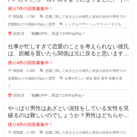
ではもう元旦那との関係も完全に切
残り7件の回答募集中！
閲覧数：1.78K
恋愛に関して好きな人や彼氏と彼女の女性や男性での
恋愛観などの相談や悩みと質問
シングルマザー
シンママ
パパ
子ども
回答済：「報酬UP中」承認で100PayPay！
仕事が忙しすぎて恋愛のことを考えられない彼氏
は、距離を置いたら関係は元に戻ると思いますか
？また元に戻る時はどんな時でしょ
残り4件の回答募集中！
閲覧数：2.38K
恋愛に関して好きな人や彼氏と彼女の女性や男性での
恋愛観などの相談や悩みと質問
仕事が忙しい
彼女
彼氏
新卒
距離を置
く
回答済：「報酬UP中」承認で100PayPay！
やっぱり男性はあざとい演技をしている女性を見
破るのは難しいのでしょうか？男性はどちらかと
いうとちょっと隙を見せてくれるよ
残り4件の回答募集中！
閲覧数：2.76K
恋愛に関して好きな人や彼氏と彼女の女性や男性での