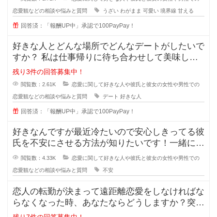
恋愛観などの相談や悩みと質問
うざい
わがまま
可愛い
境界線
甘える
回答済：「報酬UP中」承認で100PayPay！
好きな人とどんな場所でどんなデートがしたいで
すか？ 私は仕事帰りに待ち合わせして美味しい
ものを一緒に食べながら時間を過ご
残り3件の回答募集中！
閲覧数：2.61K
恋愛に関して好きな人や彼氏と彼女の女性や男性での
恋愛観などの相談や悩みと質問
デート
好きな人
回答済：「報酬UP中」承認で100PayPay！
好きなんですが最近冷たいので安心しきってる彼
氏を不安にさせる方法が知りたいです！一緒にい
るのが当たり前になってしまってる
閲覧数：4.33K
恋愛に関して好きな人や彼氏と彼女の女性や男性での
恋愛観などの相談や悩みと質問
不安
恋人の転勤が決まって遠距離恋愛をしなければな
らなくなった時、あなたならどうしますか？突然
恋人の転勤が決まって遠距離に..