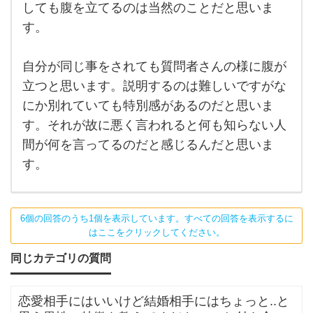
いた
しても腹を立てるのは当然のことだと思いま
ラ
元パ
ート
す。
ッ
ナー
です
と
から
自分が同じ事をされても質問者さんの様に腹が
ね。
す
他人
立つと思います。説明するのは難しいですがな
には
る経
知ら
にか別れていても特別感があるのだと思いま
ない
事を
す。それが故に悪く言われると何も知らない人
自分
間が何を言ってるのだと感じるんだと思いま
は
す。
6個の回答のうち1個を表示しています。すべての回答を表示するに
はここをクリックしてください。
同じカテゴリの質問
恋愛相手にはいいけど結婚相手にはちょっと..と