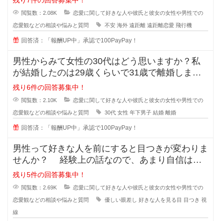
残り7件の回答募集中！
閲覧数：2.08K
恋愛に関して好きな人や彼氏と彼女の女性や男性での
恋愛観などの相談や悩みと質問
不安
海外
遠距離
遠距離恋愛
飛行機
回答済：「報酬UP中」承認で100PayPay！
男性からみて女性の30代はどう思いますか？私
が結婚したのは29歳くらいで31歳で離婚しまし
たが、30歳の誕生日の時に元旦
残り6件の回答募集中！
閲覧数：2.10K
恋愛に関して好きな人や彼氏と彼女の女性や男性での
恋愛観などの相談や悩みと質問
30代
女性
年下男子
結婚
離婚
回答済：「報酬UP中」承認で100PayPay！
男性って好きな人を前にすると目つきが変わりま
せんか？ 経験上の話なので、あまり自信はな
いのですが... なんというか、
残り5件の回答募集中！
閲覧数：2.69K
恋愛に関して好きな人や彼氏と彼女の女性や男性での
恋愛観などの相談や悩みと質問
優しい眼差し
好きな人を見る目
目つき
視
線