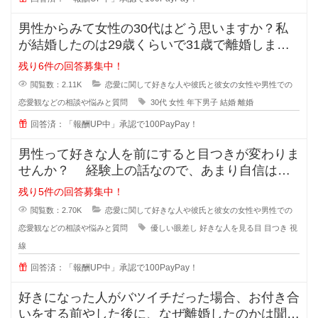
男性からみて女性の30代はどう思いますか？私
が結婚したのは29歳くらいで31歳で離婚しまし
たが、30歳の誕生日の時に元旦
残り6件の回答募集中！
閲覧数：2.11K
恋愛に関して好きな人や彼氏と彼女の女性や男性での
恋愛観などの相談や悩みと質問
30代
女性
年下男子
結婚
離婚
回答済：「報酬UP中」承認で100PayPay！
男性って好きな人を前にすると目つきが変わりま
せんか？ 経験上の話なので、あまり自信はな
いのですが... なんというか、
残り5件の回答募集中！
閲覧数：2.70K
恋愛に関して好きな人や彼氏と彼女の女性や男性での
恋愛観などの相談や悩みと質問
優しい眼差し
好きな人を見る目
目つき
視
線
回答済：「報酬UP中」承認で100PayPay！
好きになった人がバツイチだった場合、お付き合
いをする前やした後に、なぜ離婚したのかは聞き