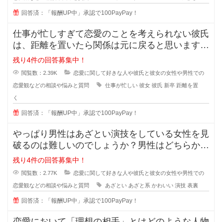
回答済：「報酬UP中」承認で100PayPay！
仕事が忙しすぎて恋愛のことを考えられない彼氏
は、距離を置いたら関係は元に戻ると思いますか
？また元に戻る時はどんな時でしょ
残り4件の回答募集中！
閲覧数：2.39K
恋愛に関して好きな人や彼氏と彼女の女性や男性での
恋愛観などの相談や悩みと質問
仕事が忙しい
彼女
彼氏
新卒
距離を置
く
回答済：「報酬UP中」承認で100PayPay！
やっぱり男性はあざとい演技をしている女性を見
破るのは難しいのでしょうか？男性はどちらかと
いうとちょっと隙を見せてくれるよ
残り4件の回答募集中！
閲覧数：2.77K
恋愛に関して好きな人や彼氏と彼女の女性や男性での
恋愛観などの相談や悩みと質問
あざとい
あざと系
かわいい
演技
表裏
回答済：「報酬UP中」承認で100PayPay！
恋愛において「理想の相手」とはどのような人物