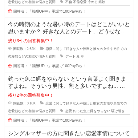
恋愛観などの相談や悩みと質問
不倫
不倫恋愛
冷める
経験
回答済：「報酬UP中」承認で100PayPay！
今の時期のような暑い時のデートはどこがいいと
思いますか？ 好きな人とのデート、どうせなら
街を散策したりデートスポッ
残り3件の回答募集中！
閲覧数：2.62K
恋愛に関して好きな人や彼氏と彼女の女性や男性での
恋愛観などの相談や悩みと質問
デート
夏
汗
回答済：「報酬UP中」承認で100PayPay！
釣った魚に餌をやらない という言葉よく聞きま
すよね。そういう男性、割と多いですよね... な
ぜ付き合った途端に覚めたよう
残り2件の回答募集中！
閲覧数：3.18K
恋愛に関して好きな人や彼氏と彼女の女性や男性での
恋愛観などの相談や悩みと質問
恋愛
釣った魚に餌をやらない
駆け引き
回答済：「報酬UP中」承認で100PayPay！
シングルマザーの方に聞きたい恋愛事情について