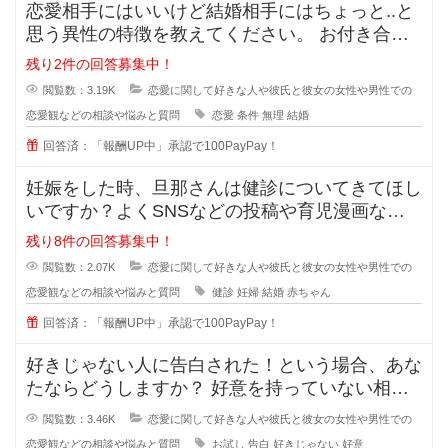
恋愛相手にはいいけど結婚相手にはちょっと..と
思う異性の特徴を教えてください。 お付き合い
をしている間に相手のいい
残り2件の回答募集中！
閲覧数：3.19K
恋愛に関して好きな人や彼氏と彼女の女性や男性での
恋愛観などの相談や悩みと質問
恋愛
条件
無理
結婚
回答済：「報酬UP中」承認で100PayPay！
妊娠をした時、旦那さんは健診についてきてほし
いですか？よくSNSなどの投稿や育児漫画など
を見ていたりすると、仲の良さそう
残り8件の回答募集中！
閲覧数：2.07K
恋愛に関して好きな人や彼氏と彼女の女性や男性での
恋愛観などの相談や悩みと質問
健診
妊婦
結婚
赤ちゃん
回答済：「報酬UP中」承認で100PayPay！
好きじゃない人に告白された！という場合、あな
たならどうしますか？ 好意を持っていない相手
からの告白、結構戸惑ったり
閲覧数：3.46K
恋愛に関して好きな人や彼氏と彼女の女性や男性での
恋愛観などの相談や悩みと質問
お試し
告白
好きじゃない
好意