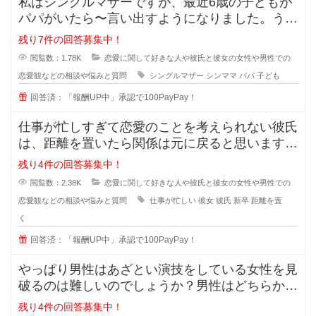
私はシングルマザーですが、最近6歳の子どもが
パパがいたら〜言い出すようになりました。うち
ではもう元旦那との関係も完全に切
残り7件の回答募集中！
閲覧数：1.78K
恋愛に関して好きな人や彼氏と彼女の女性や男性での
恋愛観などの相談や悩みと質問
シングルマザー
シンママ
パパ
子ども
回答済：「報酬UP中」承認で100PayPay！
仕事が忙しすぎて恋愛のことを考えられない彼氏
は、距離を置いたら関係は元に戻ると思いますか
？また元に戻る時はどんな時でしょ
残り4件の回答募集中！
閲覧数：2.38K
恋愛に関して好きな人や彼氏と彼女の女性や男性での
恋愛観などの相談や悩みと質問
仕事が忙しい
彼女
彼氏
新卒
距離を置
く
回答済：「報酬UP中」承認で100PayPay！
やっぱり男性はあざとい演技をしている女性を見
破るのは難しいのでしょうか？男性はどちらかと
いうとちょっと隙を見せてくれるよ
残り4件の回答募集中！