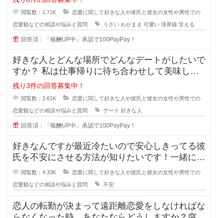
閲覧数：1.71K
恋愛に関して好きな人や彼氏と彼女の女性や男性での
恋愛観などの相談や悩みと質問
うざい
わがまま
可愛い
境界線
甘える
回答済：「報酬UP中」承認で100PayPay！
好きな人とどんな場所でどんなデートがしたいで
すか？ 私は仕事帰りに待ち合わせして美味しい
ものを一緒に食べながら時間を過ご
残り3件の回答募集中！
閲覧数：2.61K
恋愛に関して好きな人や彼氏と彼女の女性や男性での
恋愛観などの相談や悩みと質問
デート
好きな人
回答済：「報酬UP中」承認で100PayPay！
好きなんですが最近冷たいので安心しきってる彼
氏を不安にさせる方法が知りたいです！一緒にい
るのが当たり前になってしまってる
閲覧数：4.33K
恋愛に関して好きな人や彼氏と彼女の女性や男性での
恋愛観などの相談や悩みと質問
不安
恋人の転勤が決まって遠距離恋愛をしなければな
らなくなった時、あなたならどうしますか？突然