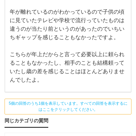
ない
ッ
ので
す
年が離れているのがわかっているので子供の頃
プ
が、
以前
に見ていたテレビや学校で流行っていたものは
ル
一回
違うのが当たり前というのがあったのでいちい
り以
の
上歳
ちギャップを感じることもなかったですよ。
の離
方
れた
方と
い
付き
こちらが年上だからと言って必要以上に頼られ
合っ
ら
ることもなかったし、相手のことも結構頼って
てい
っ
いたし歳の差を感じることはほとんどありませ
し
んでしたよ。
ゃ
い
5個の回答のうち1個を表示しています。すべての回答を表示するに
はここをクリックしてください。
同じカテゴリの質問