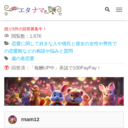
Me
残り5件の回答募集中！
閲覧数：1.87K
恋愛に関して好きな人や彼氏と彼女の女性や男性で
の恋愛観などの相談や悩みと質問
歳の差恋愛
回答済：「報酬UP中」承認で100PayPay！
rnam12