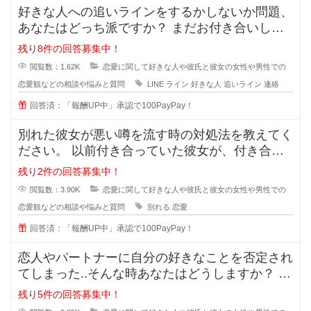
好きな人への追いラインをするかしないか問題、
あなたはどっち派ですか？ まだお付き合いして
いない段階での好きな人への
残り8件の回答募集中！
閲覧数：1.62K
恋愛に関して好きな人や彼氏と彼女の女性や男性での
恋愛観などの相談や悩みと質問
LINE
ライン
好きな人
追いライン
連絡
回答済：「報酬UP中」承認で100PayPay！
別れた彼女が悪い噂を流す時の対処法を教えてく
ださい。 以前付き合っていた彼女が、付き合っ
ている時のことを周囲に平気
残り2件の回答募集中！
閲覧数：3.90K
恋愛に関して好きな人や彼氏と彼女の女性や男性での
恋愛観などの相談や悩みと質問
別れる
恋愛
回答済：「報酬UP中」承認で100PayPay！
恋人やパートナーに自分の好きなことを否定され
てしまった..そんな時あなたはどうしますか？ 私
は元々韓国が好きで、韓
残り5件の回答募集中！