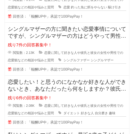
恋愛観などの相談や悩みと質問
恋愛
釣った魚に餌をやらない
駆け引き
回答済：「報酬UP中」承認で100PayPay！
シングルマザーの方に聞きたい恋愛事情について
ですが、シングルマザーの方はどうやって男性と
会う時間を作っているのでしょうか
残り7件の回答募集中！
閲覧数：2.13K
恋愛に関して好きな人や彼氏と彼女の女性や男性での
恋愛観などの相談や悩みと質問
シングルファザー
シングルマザー
回答済：「報酬UP中」承認で100PayPay！
恋愛したい！と思うのになかなか好きな人ができ
ないとき、あなただったら何をしますか？彼氏が
欲しい！彼女がほしい！と思ってい
残り6件の回答募集中！
閲覧数：2.08K
恋愛に関して好きな人や彼氏と彼女の女性や男性での
恋愛観などの相談や悩みと質問
ダイエット
好きな人
自分磨き
趣味
回答済：「報酬UP中」承認で100PayPay！