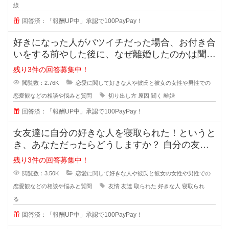
線
回答済：「報酬UP中」承認で100PayPay！
好きになった人がバツイチだった場合、お付き合
いをする前やした後に、なぜ離婚したのかは聞き
ますか？ 離婚した原因を聞
残り3件の回答募集中！
閲覧数：2.76K
恋愛に関して好きな人や彼氏と彼女の女性や男性での
恋愛観などの相談や悩みと質問
切り出し方
原因
聞く
離婚
回答済：「報酬UP中」承認で100PayPay！
女友達に自分の好きな人を寝取られた！というと
き、あなただったらどうしますか？ 自分の友達
に好きな人の話をするのは女
残り3件の回答募集中！
閲覧数：3.50K
恋愛に関して好きな人や彼氏と彼女の女性や男性での
恋愛観などの相談や悩みと質問
友情
友達
取られた
好きな人
寝取られ
る
回答済：「報酬UP中」承認で100PayPay！