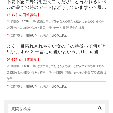
不要不急の外出を控えてくださいと言われるレベ
ルの暑さの時のデートはどうしていますか？最近
の夏はとっても暑くて、一歩外に出
残り7件の回答募集中！
閲覧数：1.77K
恋愛に関して好きな人や彼氏と彼女の女性や男性での
恋愛観などの相談や悩みと質問
デート
夏
汗
熱中症
猛暑
回答済：「報酬UP中」承認で100PayPay！
よく一目惚れされやすい女の子の特徴って何だと
思いますか？ 一言に可愛いというより、可愛い
子なんていくらでもいるのに(綺麗
残り7件の回答募集中！
閲覧数：1.68K
恋愛に関して好きな人や彼氏と彼女の女性や男性での
恋愛観などの相談や悩みと質問
一目惚れ
可愛い女の子の特徴
容姿
恋愛
遺
伝子
回答済：「報酬UP中」承認で100PayPay！