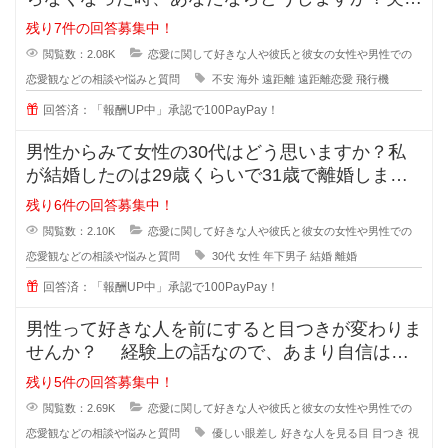
恋人の転勤が決まって遠距離に..
残り7件の回答募集中！
閲覧数：2.08K
恋愛に関して好きな人や彼氏と彼女の女性や男性での
恋愛観などの相談や悩みと質問
不安
海外
遠距離
遠距離恋愛
飛行機
回答済：「報酬UP中」承認で100PayPay！
男性からみて女性の30代はどう思いますか？私
が結婚したのは29歳くらいで31歳で離婚しまし
たが、30歳の誕生日の時に元旦
残り6件の回答募集中！
閲覧数：2.10K
恋愛に関して好きな人や彼氏と彼女の女性や男性での
恋愛観などの相談や悩みと質問
30代
女性
年下男子
結婚
離婚
回答済：「報酬UP中」承認で100PayPay！
男性って好きな人を前にすると目つきが変わりま
せんか？ 経験上の話なので、あまり自信はな
いのですが... なんというか、
残り5件の回答募集中！
閲覧数：2.69K
恋愛に関して好きな人や彼氏と彼女の女性や男性での
恋愛観などの相談や悩みと質問
優しい眼差し
好きな人を見る目
目つき
視