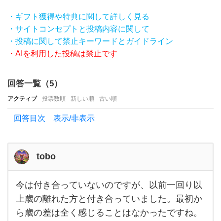
せ
・ギフト獲得や特典に関して詳しく見る
て
・サイトコンセプトと投稿内容に関して
く
・投稿に関して禁止キーワードとガイドライン
だ
・AIを利用した投稿は禁止です
さ
い‼︎
回答一覧（
5
）
10
アクティブ
投票数順
新しい順
古い順
歳
回答目次 表示/非表示
以
上
の
tobo
年
の
今は付き合っていないのですが、以前一回り以
今は
付き
差
上歳の離れた方と付き合っていました。最初か
合っ
ら歳の差は全く感じることはなかったですね。
カ
てい