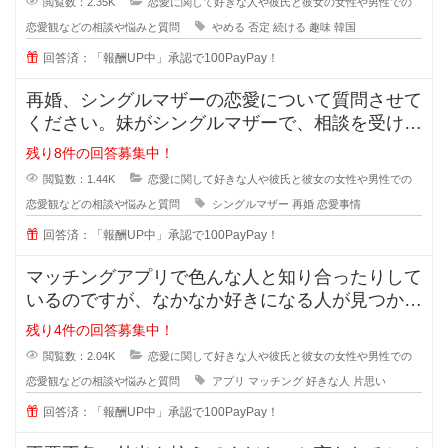
閲覧数：2.35K
恋愛に関して好きな人や彼氏と彼女の女性や男性での
恋愛観などの相談や悩みと質問
やめる
否定
続ける
趣味
韓国
回答済：「報酬UP中」承認で100PayPay！
再婚、シングルマザーの恋愛について質問させて
ください。妹がシングルマザーで、相談を受けた
のですが私も悩んでおり、皆さんの
残り8件の回答募集中！
閲覧数：1.44K
恋愛に関して好きな人や彼氏と彼女の女性や男性での
恋愛観などの相談や悩みと質問
シングルマザー
再婚
恋愛事情
回答済：「報酬UP中」承認で100PayPay！
マッチングアプリで色んな人と知り合ったりして
いるのですが、なかなか好きになる人が見つかり
ません。 好きになる人って
残り4件の回答募集中！
閲覧数：2.04K
恋愛に関して好きな人や彼氏と彼女の女性や男性での
恋愛観などの相談や悩みと質問
アプリ
マッチング
好きな人
片思い
回答済：「報酬UP中」承認で100PayPay！