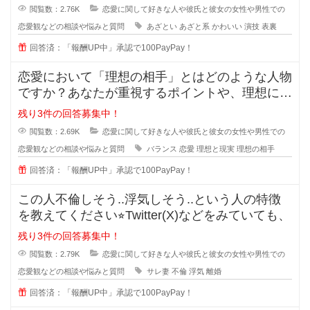
閲覧数：2.76K
恋愛に関して好きな人や彼氏と彼女の女性や男性での
恋愛観などの相談や悩みと質問
あざとい
あざと系
かわいい
演技
表裏
回答済：「報酬UP中」承認で100PayPay！
恋愛において「理想の相手」とはどのような人物
ですか？あなたが重視するポイントや、理想に近
づくためのアドバイスがあれば教え
残り3件の回答募集中！
閲覧数：2.69K
恋愛に関して好きな人や彼氏と彼女の女性や男性での
恋愛観などの相談や悩みと質問
バランス
恋愛
理想と現実
理想の相手
回答済：「報酬UP中」承認で100PayPay！
この人不倫しそう..浮気しそう..という人の特徴
を教えてください⭐︎Twitter(X)などをみていても、
残り3件の回答募集中！
閲覧数：2.79K
恋愛に関して好きな人や彼氏と彼女の女性や男性での
恋愛観などの相談や悩みと質問
サレ妻
不倫
浮気
離婚
回答済：「報酬UP中」承認で100PayPay！