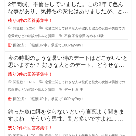
2年間弱、不倫をしていました。この2年で色ん
な事があり、気持ちの変化はありましたが、とに
かく彼の事が大好きで一緒にいれる
残り6件の回答募集中！
閲覧数：2.25K
恋愛に関して好きな人や彼氏と彼女の女性や男性での
恋愛観などの相談や悩みと質問
不倫
不倫恋愛
冷める
経験
回答済：「報酬UP中」承認で100PayPay！
今の時期のような暑い時のデートはどこがいいと
思いますか？ 好きな人とのデート、どうせなら
街を散策したりデートスポッ
残り3件の回答募集中！
閲覧数：2.61K
恋愛に関して好きな人や彼氏と彼女の女性や男性での
恋愛観などの相談や悩みと質問
デート
夏
汗
回答済：「報酬UP中」承認で100PayPay！
釣った魚に餌をやらない という言葉よく聞きま
すよね。そういう男性、割と多いですよね... な
ぜ付き合った途端に覚めたよう
残り2件の回答募集中！
閲覧数：3.17K
恋愛に関して好きな人や彼氏と彼女の女性や男性での