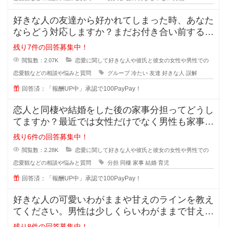
好きな人の友達から好かれてしまった時、あなた
ならどう対応しますか？まだお付き合い前する段
階で、2人だとまだぎこちないから
残り7件の回答募集中！
閲覧数：2.07K
恋愛に関して好きな人や彼氏と彼女の女性や男性での
恋愛観などの相談や悩みと質問
グループ
冷たい
友達
好きな人
誤解
回答済：「報酬UP中」承認で100PayPay！
恋人と同棲や結婚をした後の家事分担ってどうし
てますか？最近では女性だけでなく男性も家事を
やろうみたいな風潮がある時代です
残り6件の回答募集中！
閲覧数：2.28K
恋愛に関して好きな人や彼氏と彼女の女性や男性での
恋愛観などの相談や悩みと質問
分担
同棲
家事
結婚
育児
回答済：「報酬UP中」承認で100PayPay！
好きな人の可愛いわがままや甘えのラインを教え
てください。男性は少しくらいわがままで甘えて
くれる女性が好きと言いますが、あ
残り8件の回答募集中！