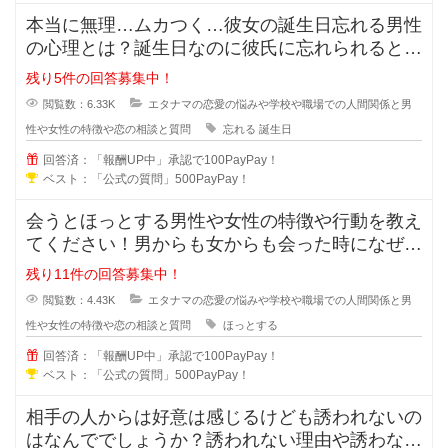
本当に無理…ムカつく…彼女の誕生日忘れる男性
の心理とは？誕生日なのに彼氏に忘れられると悲
しくなってしまいますよね。忘れて
残り5件の回答募集中！
閲覧数：6.33K
エタナマの恋愛の悩みや学校や職場での人間関係と男
性や女性の特徴や恋の相談と質問
忘れる
誕生日
回答済：「報酬UP中」承認で100PayPay！
ベスト：「公式の質問」500PayPay！
会うとほっとする男性や女性の特徴や行動を教え
てください！男からも女からも会った時になぜだ
かほっとする女の人や男の人ってい
残り11件の回答募集中！
閲覧数：4.43K
エタナマの恋愛の悩みや学校や職場での人間関係と男
性や女性の特徴や恋の相談と質問
ほっとする
回答済：「報酬UP中」承認で100PayPay！
ベスト：「公式の質問」500PayPay！
相手の人からは好意は感じるけども誘われないの
はなんででしょうか？誘われない理由や誘わない