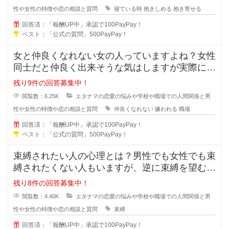
性や女性の特徴や恋の相談と質問
寝ている時
抱きしめる
抱き寄せる
回答済：「報酬UP中」承認で100PayPay！
ベスト：「公式の質問」500PayPay！
女と仲良くなれない女の人っていますよね？女性
同士だと仲良く出来そうな気はしますが実際には
仲良くなれない場合も多々あります
残り9件の回答募集中！
閲覧数：6.25K
エタナマの恋愛の悩みや学校や職場での人間関係と男
性や女性の特徴や恋の相談と質問
仲良くなれない
嫌われる
職場
回答済：「報酬UP中」承認で100PayPay！
ベスト：「公式の質問」500PayPay！
束縛されたい人の心理とは？男性でも女性でも束
縛されたくない人もいますが、逆に束縛を望む人
もいますよね？彼氏彼女の関係にな
残り8件の回答募集中！
閲覧数：4.40K
エタナマの恋愛の悩みや学校や職場での人間関係と男
性や女性の特徴や恋の相談と質問
束縛
回答済：「報酬UP中」承認で100PayPay！