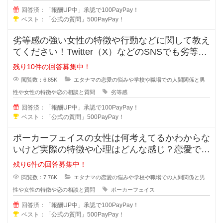
回答済：「報酬UP中」承認で100PayPay！
ベスト：「公式の質問」500PayPay！
劣等感の強い女性の特徴や行動などに関して教え
てください！Twitter（X）などのSNSでも劣等感
が強い女性っていますよ
残り10件の回答募集中！
閲覧数：6.85K
エタナマの恋愛の悩みや学校や職場での人間関係と男
性や女性の特徴や恋の相談と質問
劣等感
回答済：「報酬UP中」承認で100PayPay！
ベスト：「公式の質問」500PayPay！
ポーカーフェイスの女性は何考えてるかわからな
いけど実際の特徴や心理はどんな感じ？恋愛では
ポーカーフェイスの女性ってモテる
残り6件の回答募集中！
閲覧数：7.76K
エタナマの恋愛の悩みや学校や職場での人間関係と男
性や女性の特徴や恋の相談と質問
ポーカーフェイス
回答済：「報酬UP中」承認で100PayPay！
ベスト：「公式の質問」500PayPay！