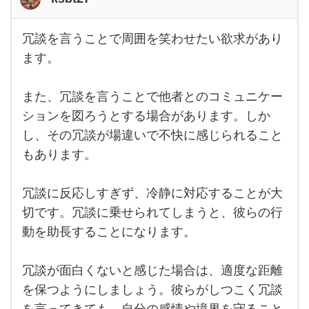
冗談を言うことで周囲を笑わせたい欲求があり
冗談
を言
ます。
うこ
とで
周囲
また、冗談を言うことで他者とのコミュニケー
を笑
わせ
ションを図ろうとする場合があります。しか
たい
欲求
し、その冗談が場違いで不快に感じられること
があ
もあります。
りま
す。
ま
た、
冗談に反応しすぎず、冷静に対応することが大
冗談
を言
切です。冗談に乗せられてしまうと、彼らの行
動を助長することになります。
冗談が面白くないと感じた場合は、適度な距離
を保つようにしましょう。彼らがしつこく冗談
を言ってきても、自分の感情や境界を守ること