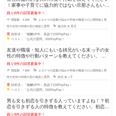
！家事や子育てに協力的ではない旦那さんもいま
すが、積極的に協力してくれる夫の
残り8件の回答募集中！
閲覧数：4.40K
エタナマの恋愛の悩みや学校や職場での人間関係と男
性や女性の特徴や恋の相談と質問
協力的
夫
育児
回答済：「報酬UP中」承認で100PayPay！
ベスト：「公式の質問」500PayPay！
友達や職場・知人にもいる姉兄がいる末っ子の女
性の特徴や行動パターンを教えてください。 姉
兄がいる事により甘え上手や
残り9件の回答募集中！
閲覧数：7.96K
エタナマの恋愛の悩みや学校や職場での人間関係と男
性や女性の特徴や恋の相談と質問
姉兄
末っ子
回答済：「報酬UP中」承認で100PayPay！
ベスト：「公式の質問」500PayPay！
男も女も初恋を引きずる人っていますよね！？初
恋を引きずる人の特徴を教えてください。初恋か
ら離れる事が出来ない人は次の恋愛
残り9件の回答募集中！