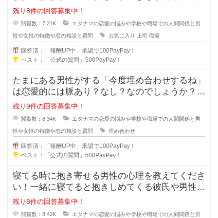
事をしているのに褒められるのはお
残り8件の回答募集中！
閲覧数：7.21K
エタナマの恋愛の悩みや学校や職場での人間関係と男
性や女性の特徴や恋の相談と質問
お気に入り
上司
職場
回答済：「報酬UP中」承認で100PayPay！
ベスト：「公式の質問」500PayPay！
たまにある男性がする「今度埋め合わせするね」
は恋愛的には脈あり？なし？なのでしょうか？本
命だから埋め合わせをするのか、恋
残り9件の回答募集中！
閲覧数：8.34K
エタナマの恋愛の悩みや学校や職場での人間関係と男
性や女性の特徴や恋の相談と質問
埋め合わせ
回答済：「報酬UP中」承認で100PayPay！
ベスト：「公式の質問」500PayPay！
寝てる時に抱き寄せる男性の心理を教えてくださ
い！一緒に寝てると抱きしめてくる彼氏や男性っ
て無意識に彼女の事を抱き寄せるの
残り8件の回答募集中！
閲覧数：8.42K
エタナマの恋愛の悩みや学校や職場での人間関係と男