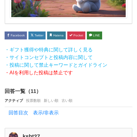
ね！？
冗談ば
かり
でめ
Facebook
Twitter
Hatena
Pocket
LINE
んど
く
・ギフト獲得や特典に関して詳しく見る
・サイトコンセプトと投稿内容に関して
・投稿に関して禁止キーワードとガイドライン
・AIを利用した投稿は禁止です
回答一覧（
11
）
アクティブ
投票数順
新しい順
古い順
回答目次 表示/非表示
ksbt27