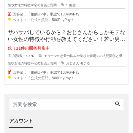
性や女性の特徴や恋の相談と質問
S
態度
回答済：「報酬UP中」承認で100PayPay！
ベスト：「公式の質問」500PayPay！
サバサバしているから？おじさんからしかモテな
い女性の特徴や行動を教えてください！若い男性
にはモテないいけど何故だかおじさ
残り11件の回答募集中！
閲覧数：4.77K
エタナマの恋愛の悩みや学校や職場での人間関係と男
性や女性の特徴や恋の相談と質問
おじさん
モテる
回答済：「報酬UP中」承認で100PayPay！
ベスト：「公式の質問」500PayPay！
アカウント