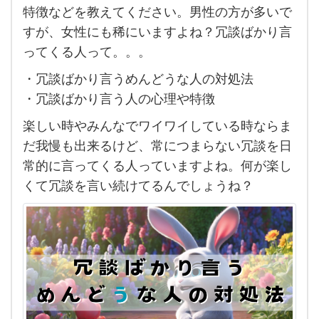
って
特徴などを教えてください。男性の方が多いで
るけ
すが、女性にも稀にいますよね？冗談ばかり言
ど面白
ってくる人って。。。
くな
・冗談ばかり言うめんどうな人の対処法
い
・冗談ばかり言う人の心理や特徴
よ…冗
楽しい時やみんなでワイワイしている時ならま
談ば
だ我慢も出来るけど、常につまらない冗談を日
かり
常的に言ってくる人っていますよね。何が楽し
言う人
くて冗談を言い続けてるんでしょうね？
って
正直め
んど
くさ
いで
すよ