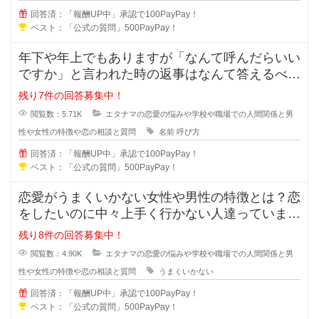
回答済：「報酬UP中」承認で100PayPay！
ベスト：「公式の質問」500PayPay！
年下や年上でもありますが「なんて呼んだらいい
ですか」と言われた時の返事はなんて答えるべき
でしょうか？「苗字+さん」付け？
残り7件の回答募集中！
閲覧数：5.71K
エタナマの恋愛の悩みや学校や職場での人間関係と男
性や女性の特徴や恋の相談と質問
名前
呼び方
回答済：「報酬UP中」承認で100PayPay！
ベスト：「公式の質問」500PayPay！
恋愛がうまくいかない女性や男性の特徴とは？恋
をしたいのに中々上手く行かない人達っています
よね？行動や発言に問題があり異性
残り8件の回答募集中！
閲覧数：4.90K
エタナマの恋愛の悩みや学校や職場での人間関係と男
性や女性の特徴や恋の相談と質問
うまくいかない
回答済：「報酬UP中」承認で100PayPay！
ベスト：「公式の質問」500PayPay！