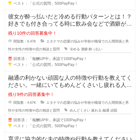
ベスト：「公式の質問」500PayPay！
彼女が酔っ払いだと冷める行動パターンとは！？
好きでも付き合ってる時に飲み会などで酒癖が悪
い彼女だと冷めたり、引いたりしま
残り10件の回答募集中！
閲覧数：6.47K
エタナマの恋愛の悩みや学校や職場での人間関係と男
性や女性の特徴や恋の相談と質問
冷める
酒癖
酔っ払い
回答済：「報酬UP中」承認で100PayPay！
ベスト：「公式の質問」500PayPay！
融通の利かない頑固な人の特徴や行動を教えてく
ださい。一緒にいてもめんどくさいし疲れる人っ
ていますよね？男性も女性にもいる
残り9件の回答募集中！
閲覧数：4.67K
エタナマの恋愛の悩みや学校や職場での人間関係と男
性や女性の特徴や恋の相談と質問
めんどくさい
疲れる
融通
頑固
回答済：「報酬UP中」承認で100PayPay！
ベスト：「公式の質問」500PayPay！
育児に協力的な夫の特徴や行動を教えてください