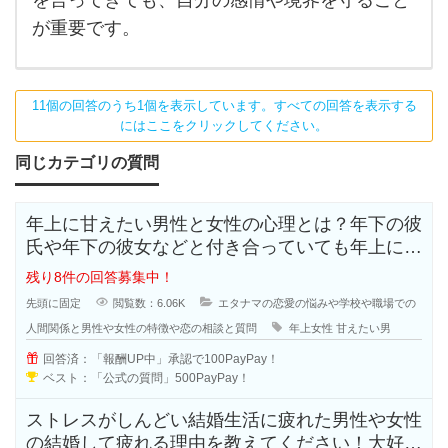
が重要です。
11個の回答のうち1個を表示しています。すべての回答を表示する
にはここをクリックしてください。
同じカテゴリの質問
年上に甘えたい男性と女性の心理とは？年下の彼
氏や年下の彼女などと付き合っていても年上に甘
えたいと思う人も多いのではないで
残り8件の回答募集中！
先頭に固定
閲覧数：6.06K
エタナマの恋愛の悩みや学校や職場での
人間関係と男性や女性の特徴や恋の相談と質問
年上女性
甘えたい男
回答済：「報酬UP中」承認で100PayPay！
ベスト：「公式の質問」500PayPay！
ストレスがしんどい結婚生活に疲れた男性や女性
の結婚して疲れる理由を教えてください！大好き