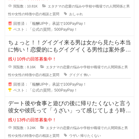
閲覧数：10.81K
エタナマの恋愛の悩みや学校や職場での人間関係と男
性や女性の特徴や恋の相談と質問
おしゃれ
回答済：「報酬UP中」承認で100PayPay！
ベスト：「公式の質問」500PayPay！
ちょっと！！グイグイ来る男は女から見たら本当
に怖い！恋愛的にもグイグイくる男性は案外多い
かもしれませんが、どの様な特徴が
残り10件の回答募集中！
閲覧数：8.16K
エタナマの恋愛の悩みや学校や職場での人間関係と男
性や女性の特徴や恋の相談と質問
グイグイ
怖い
回答済：「報酬UP中」承認で100PayPay！
ベスト：「公式の質問」500PayPay！
デート後や食事と遊びの後に帰りたくないと言う
彼女や彼氏って「うざい」って感じてしまう時が
ありますよね？帰りたくないと言う
残り13件の回答募集中！
閲覧数：3.24K
エタナマの恋愛の悩みや学校や職場での人間関係と男
性や女性の特徴や恋の相談と質問
ウザい
帰りたくない