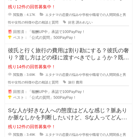
心理を教えてください。女性からは
残り12件の回答募集中！
閲覧数：4.17K
エタナマの恋愛の悩みや学校や職場での人間関係と男
性や女性の特徴や恋の相談と質問
好意
誘われない
回答済：「報酬UP中」承認で100PayPay！
ベスト：「公式の質問」500PayPay！
彼氏と行く旅行の費用は割り勘にする？彼氏の奢
り？渡し方はどの様に渡すべきでしょうか？既に
金額が決まっている場合や手渡しで
残り14件の回答募集中！
閲覧数：3.69K
エタナマの恋愛の悩みや学校や職場での人間関係と男
性や女性の特徴や恋の相談と質問
旅行
費用
回答済：「報酬UP中」承認で100PayPay！
ベスト：「公式の質問」500PayPay！
Sな人が好きな人への態度はどんな感じ？脈あり
か脈なしかを判断したいけど、Sな人ってどんな
考えで好きな人への態度が出るでし
残り12件の回答募集中！
閲覧数：3.49K
エタナマの恋愛の悩みや学校や職場での人間関係と男