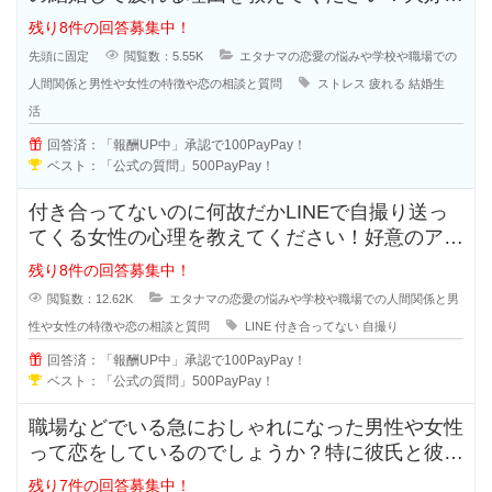
で結婚したはずなのに結婚生活はお
残り8件の回答募集中！
先頭に固定
閲覧数：5.55K
エタナマの恋愛の悩みや学校や職場での
人間関係と男性や女性の特徴や恋の相談と質問
ストレス
疲れる
結婚生
活
回答済：「報酬UP中」承認で100PayPay！
ベスト：「公式の質問」500PayPay！
付き合ってないのに何故だかLINEで自撮り送っ
てくる女性の心理を教えてください！好意のアピ
ールなのか、好きなのか分からな
残り8件の回答募集中！
閲覧数：12.62K
エタナマの恋愛の悩みや学校や職場での人間関係と男
性や女性の特徴や恋の相談と質問
LINE
付き合ってない
自撮り
回答済：「報酬UP中」承認で100PayPay！
ベスト：「公式の質問」500PayPay！
職場などでいる急におしゃれになった男性や女性
って恋をしているのでしょうか？特に彼氏と彼女
で付き合っている状態だと浮気など
残り7件の回答募集中！