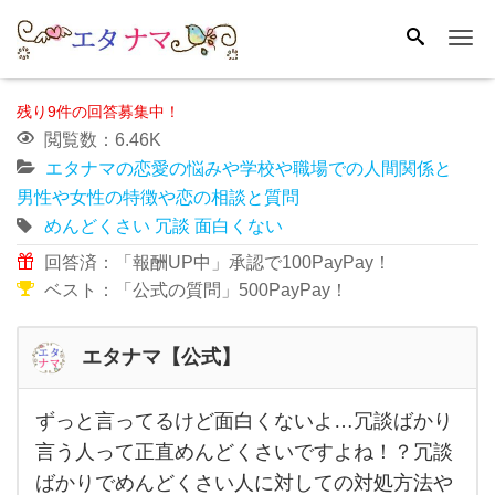
Me
残り9件の回答募集中！
閲覧数：6.46K
エタナマの恋愛の悩みや学校や職場での人間関係と
男性や女性の特徴や恋の相談と質問
めんどくさい
冗談
面白くない
回答済：「報酬UP中」承認で100PayPay！
ベスト：「公式の質問」500PayPay！
エタナマ【公式】
ずっと言ってるけど面白くないよ…冗談ばかり
ずっ
言う人って正直めんどくさいですよね！？冗談
と言
ばかりでめんどくさい人に対しての対処方法や