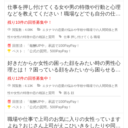
仕事を押し付けてくる女や男の特徴や行動と心理
などを教えてください！職場などでも自分の仕事
なのに人に押し付けてくる人ってい
残り10件の回答募集中！
閲覧数：4.08K
エタナマの恋愛の悩みや学校や職場での人間関係と男
性や女性の特徴や恋の相談と質問
仕事
押し付けてくる
職場
回答済：「報酬UP中」承認で100PayPay！
ベスト：「公式の質問」500PayPay！
好きだからか女性の困った顔をみたい時の男性心
理とは！？困っている顔をみたいから困らせる男
性っていますよね？困らせて困った
残り12件の回答募集中！
閲覧数：6.13K
エタナマの恋愛の悩みや学校や職場での人間関係と男
性や女性の特徴や恋の相談と質問
困る
顔
回答済：「報酬UP中」承認で100PayPay！
ベスト：「公式の質問」500PayPay！
職場や仕事で上司のお気に入りの女性っています
よね？おじさん上司がえこひいきをしたりや同じ