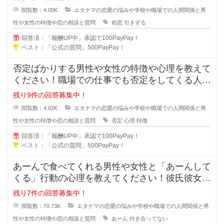
閲覧数：4.00K
エタナマの恋愛の悩みや学校や職場での人間関係と男
性や女性の特徴や恋の相談と質問
初恋
引きずる
回答済：「報酬UP中」承認で100PayPay！
ベスト：「公式の質問」500PayPay！
否定ばかりする男性や女性の特徴や心理を教えて
ください！職場での仕事でも否定をしてくる人っ
ていますよね？女同士や男同士で恋
残り9件の回答募集中！
閲覧数：4.02K
エタナマの恋愛の悩みや学校や職場での人間関係と男
性や女性の特徴や恋の相談と質問
否定
心理
特徴
回答済：「報酬UP中」承認で100PayPay！
ベスト：「公式の質問」500PayPay！
あーんで食べてくれる男性や女性と「あーんして
くる」行動の心理を教えてください！彼氏彼女で
はなく付き合っていないのに、あー
残り7件の回答募集中！
閲覧数：70.73K
エタナマの恋愛の悩みや学校や職場での人間関係と男
性や女性の特徴や恋の相談と質問
あーん
付き合ってない