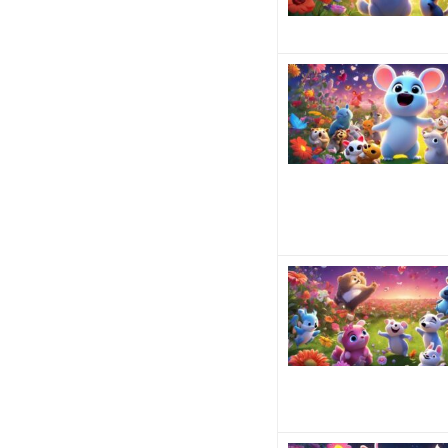
す
よ
ね...
な
ぜ付
き合