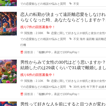
での恋愛観などの相談や悩みと質問
不安
恋人の転勤が決まって遠距離恋愛をしなけれ
らなくなった時、あなたならどうしますか？
恋人の転勤が決まって遠距離に..
残り7件の回答募集中！
閲覧数：2.08K
恋愛に関して好きな人や彼氏と彼女の女性
での恋愛観などの相談や悩みと質問
不安
海外
遠距離
遠距離
行機
回答済：「報酬UP中」承認で100PayPay！
男性からみて女性の30代はどう思いますか
結婚したのは29歳くらいで31歳で離婚しま
が、30歳の誕生日の時に元旦
残り6件の回答募集中！
閲覧数：2.10K
恋愛に関して好きな人や彼氏と彼女の女性
での恋愛観などの相談や悩みと質問
30代
女性
年下男子
結婚
回答済：「報酬UP中」承認で100PayPay！
男性って好きな人を前にすると目つきが変わ