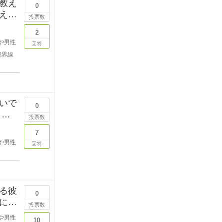
教え
0
えて
投票数
2
や男性
回答
境界線
いで
0
しい
投票数
7
や男性
回答
る彼
0
にい
投票数
や男性
10