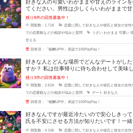
好きな人の可愛いわがままや甘えのラインを
てください。男性は少しくらいわがままで甘
くれる女性が好きと言いますが、あ
残り8件の回答募集中！
閲覧数：1.71K
恋愛に関して好きな人や彼氏と彼女の女性
での恋愛観などの相談や悩みと質問
うざい
わがまま
可愛い
甘える
回答済：「報酬UP中」承認で100PayPay！
好きな人とどんな場所でどんなデートがした
すか？ 私は仕事帰りに待ち合わせして美味
ものを一緒に食べながら時間を過ご
残り3件の回答募集中！
閲覧数：2.61K
恋愛に関して好きな人や彼氏と彼女の女性
での恋愛観などの相談や悩みと質問
デート
好きな人
回答済：「報酬UP中」承認で100PayPay！
好きなんですが最近冷たいので安心しきって
氏を不安にさせる方法が知りたいです！一緒
るのが当たり前になってしまってる
閲覧数：4.33K
恋愛に関して好きな人や彼氏と彼女の女性