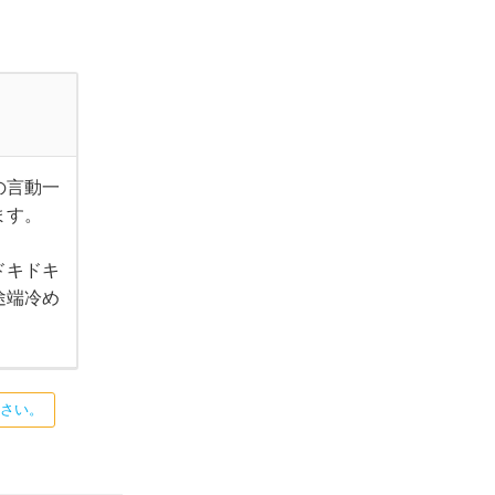
の言動一
ます。
ドキドキ
途端冷め
ださい。