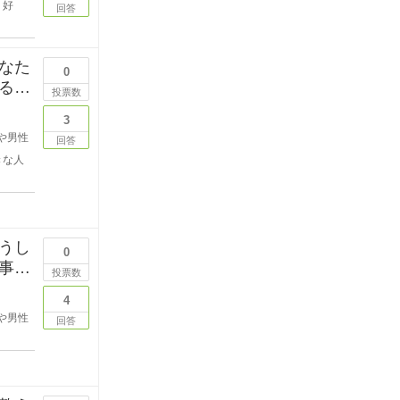
好
回答
なた
0
る段
投票数
3
や男性
回答
きな人
うし
0
事を
投票数
4
や男性
回答