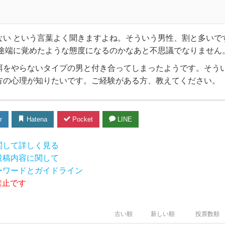
ない という言葉よく聞きますよね。そういう男性、割と多いで
た途端に覚めたような態度になるのかなあと不思議でなりません
餌をやらないタイプの男と付き合ってしまったようです。そう
方の心理が知りたいです。ご経験がある方、教えてください。
r
Hatena
Pocket
LINE
関して詳しく見る
投稿内容に関して
ーワードとガイドライン
禁止です
古い順
新しい順
投票数順