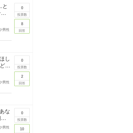
.と
0
投票数
8
や男性
回答
ほし
0
などを
投票数
2
や男性
回答
あな
0
投票数
や男性
10