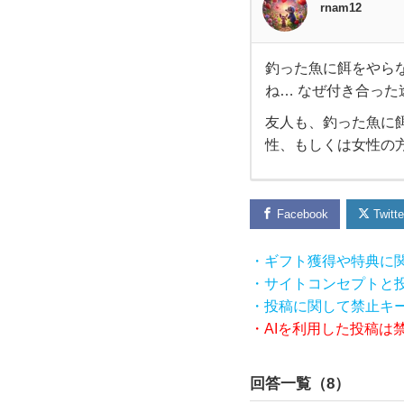
rnam12
釣った魚に餌をやら
釣っ
ね… なぜ付き合っ
友人も、釣った魚に
た魚
性、もしくは女性の
に餌
を
Facebook
Twitte
や
・ギフト獲得や特典に
・サイトコンセプトと
ら
・投稿に関して禁止キ
・AIを利用した投稿は
な
回答一覧（
8
）
い