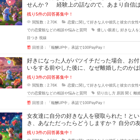
せんか？ 経験上の話なので、あまり自信
いのですが... なんというか、
残り5件の回答募集中！
閲覧数：2.70K
恋愛に関して好きな人や彼氏と彼女の女性
での恋愛観などの相談や悩みと質問
優しい眼差し
好きな人を
目つき
視線
回答済：「報酬UP中」承認で100PayPay！
好きになった人がバツイチだった場合、お付
いをする前やした後に、なぜ離婚したのかは
ますか？ 離婚した原因を聞
残り3件の回答募集中！
閲覧数：2.76K
恋愛に関して好きな人や彼氏と彼女の女性
での恋愛観などの相談や悩みと質問
切り出し方
原因
聞く
離
回答済：「報酬UP中」承認で100PayPay！
女友達に自分の好きな人を寝取られた！とい
き、あなただったらどうしますか？ 自分の友達
に好きな人の話をするのは女
残り3件の回答募集中！