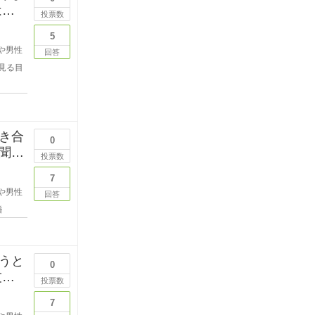
はな
投票数
5
や男性
回答
見る目
き合
0
聞き
投票数
7
や男性
回答
婚
うと
0
投票数
7