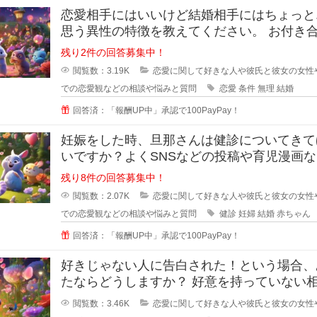
恋愛相手にはいいけど結婚相手にはちょっと.
思う異性の特徴を教えてください。 お付き合い
をしている間に相手のいい
残り2件の回答募集中！
閲覧数：3.19K
恋愛に関して好きな人や彼氏と彼女の女性
での恋愛観などの相談や悩みと質問
恋愛
条件
無理
結婚
回答済：「報酬UP中」承認で100PayPay！
妊娠をした時、旦那さんは健診についてきて
いですか？よくSNSなどの投稿や育児漫画
見ていたりすると、仲の良さそう
残り8件の回答募集中！
閲覧数：2.07K
恋愛に関して好きな人や彼氏と彼女の女性
での恋愛観などの相談や悩みと質問
健診
妊婦
結婚
赤ちゃん
回答済：「報酬UP中」承認で100PayPay！
好きじゃない人に告白された！という場合、
たならどうしますか？ 好意を持っていない相手
からの告白、結構戸惑ったり
閲覧数：3.46K
恋愛に関して好きな人や彼氏と彼女の女性