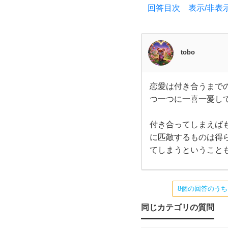
回答目次 表示/非表
と
い
tobo
う言
恋愛は付き合うまで
葉よ
恋愛
つ一つに一喜一憂し
は付
き合
く聞
うま
での
付き合ってしまえば
過程
き
に匹敵するものは得
が一
番ド
てしまうということ
キド
ま
キし
て楽
しい
す
8個の回答のう
から
じゃ
ない
同じカテゴリの質問
よ
です
か