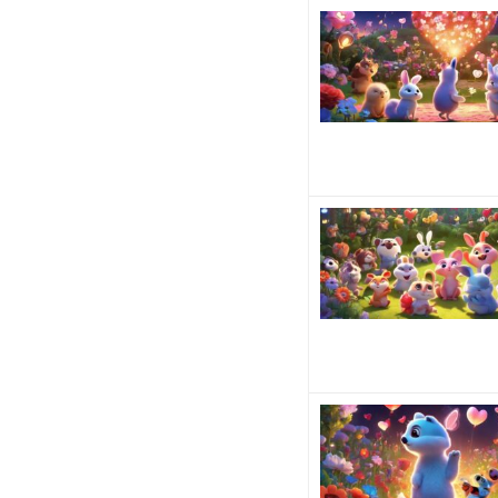
ね？
ね。
そ
う
い
う男
性、
割と
多い
で