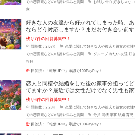
での恋愛観などの相談や悩みと質問
お試し
告白
好きじゃない
意
好きな人の友達から好かれてしまった時、あ
ならどう対応しますか？まだお付き合い前す
階で、2人だとまだぎこちないから
残り7件の回答募集中！
閲覧数：2.07K
恋愛に関して好きな人や彼氏と彼女の女性
での恋愛観などの相談や悩みと質問
グループ
冷たい
友達
好
誤解
回答済：「報酬UP中」承認で100PayPay！
恋人と同棲や結婚をした後の家事分担ってど
てますか？最近では女性だけでなく男性も家
やろうみたいな風潮がある時代です
残り6件の回答募集中！
閲覧数：2.28K
恋愛に関して好きな人や彼氏と彼女の女性
での恋愛観などの相談や悩みと質問
分担
同棲
家事
結婚
育児
回答済：「報酬UP中」承認で100PayPay！