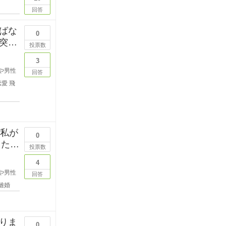
回答
ばな
0
突然
投票数
3
や男性
回答
恋愛
飛
？私が
0
した
投票数
4
や男性
回答
離婚
りま
0