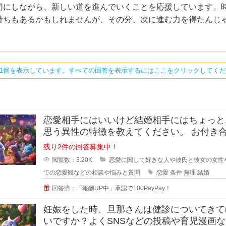
切にしながら、新しい道を進んでいくことを応援しています。
持ちもあるかもしれませんが、その分、次に進む力を得たんじ
ち1個を表示しています。すべての回答を表示するにはここをクリックしてく
恋愛相手にはいいけど結婚相手にはちょっと.
思う異性の特徴を教えてください。 お付き合い
をしている間に相手のいい
残り2件の回答募集中！
閲覧数：3.20K
恋愛に関して好きな人や彼氏と彼女の女性
での恋愛観などの相談や悩みと質問
恋愛
条件
無理
結婚
回答済：「報酬UP中」承認で100PayPay！
妊娠をした時、旦那さんは健診についてきて
いですか？よくSNSなどの投稿や育児漫画