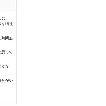
した
事を犠牲
の時間無
と思って
なくな
自分がや