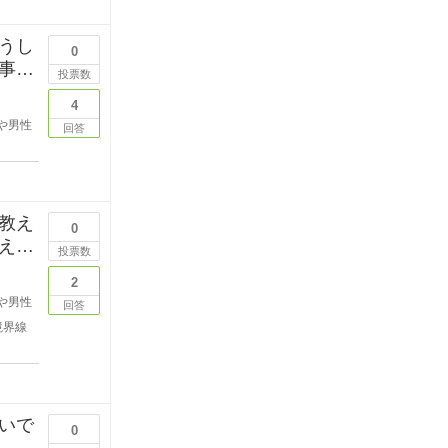
うし
0
事を
投票数
4
や男性
回答
教え
0
えて
投票数
2
や男性
回答
境界線
いで
0
しい