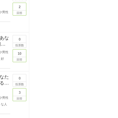
2
や男性
回答
あな
0
投票数
や男性
10
好
回答
なた
0
る段
投票数
3
や男性
回答
きな人