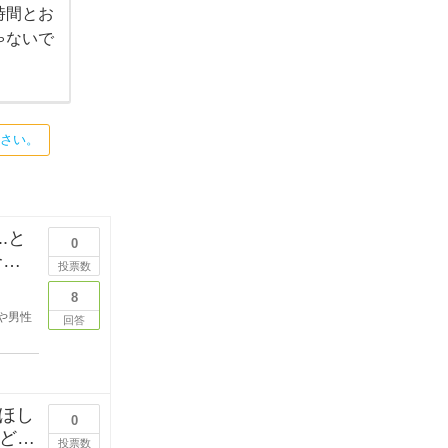
時間とお
ゃないで
ださい。
.と
0
投票数
8
や男性
回答
ほし
0
などを
投票数