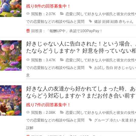
見ていたりすると、仲の良さそう
残り8件の回答募集中！
閲覧数：2.07K
恋愛に関して好きな人や彼氏と彼女の女性
での恋愛観などの相談や悩みと質問
健診
妊婦
結婚
赤ちゃん
回答済：「報酬UP中」承認で100PayPay！
好きじゃない人に告白された！という場合、
たならどうしますか？ 好意を持っていない相手
からの告白、結構戸惑ったり
閲覧数：3.47K
恋愛に関して好きな人や彼氏と彼女の女性
での恋愛観などの相談や悩みと質問
お試し
告白
好きじゃない
意
好きな人の友達から好かれてしまった時、あ
ならどう対応しますか？まだお付き合い前す
階で、2人だとまだぎこちないから
残り7件の回答募集中！
閲覧数：2.08K
恋愛に関して好きな人や彼氏と彼女の女性
での恋愛観などの相談や悩みと質問
グループ
冷たい
友達
好
誤解