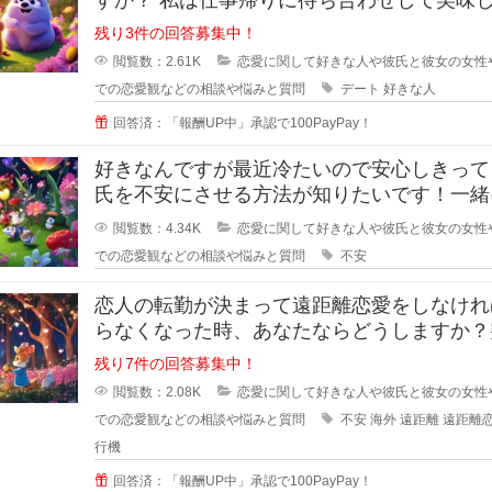
ものを一緒に食べながら時間を過ご
残り3件の回答募集中！
閲覧数：2.61K
恋愛に関して好きな人や彼氏と彼女の女性
での恋愛観などの相談や悩みと質問
デート
好きな人
回答済：「報酬UP中」承認で100PayPay！
好きなんですが最近冷たいので安心しきって
氏を不安にさせる方法が知りたいです！一緒
るのが当たり前になってしまってる
閲覧数：4.34K
恋愛に関して好きな人や彼氏と彼女の女性
での恋愛観などの相談や悩みと質問
不安
恋人の転勤が決まって遠距離恋愛をしなけれ
らなくなった時、あなたならどうしますか？
恋人の転勤が決まって遠距離に..
残り7件の回答募集中！
閲覧数：2.08K
恋愛に関して好きな人や彼氏と彼女の女性
での恋愛観などの相談や悩みと質問
不安
海外
遠距離
遠距離
行機
回答済：「報酬UP中」承認で100PayPay！