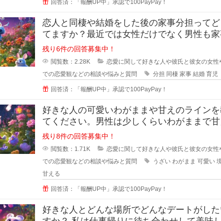
回答済：「報酬UP中」承認で100PayPay！
恋人と同棲や結婚をした後の家事分担ってど
てますか？最近では女性だけでなく男性も家
やろうみたいな風潮がある時代です
残り6件の回答募集中！
閲覧数：2.28K
恋愛に関して好きな人や彼氏と彼女の女性
での恋愛観などの相談や悩みと質問
分担
同棲
家事
結婚
育児
回答済：「報酬UP中」承認で100PayPay！
好きな人の可愛いわがままや甘えのラインを
てください。男性は少しくらいわがままで甘
くれる女性が好きと言いますが、あ
残り8件の回答募集中！
閲覧数：1.71K
恋愛に関して好きな人や彼氏と彼女の女性
での恋愛観などの相談や悩みと質問
うざい
わがまま
可愛い
甘える
回答済：「報酬UP中」承認で100PayPay！
好きな人とどんな場所でどんなデートがした
すか？ 私は仕事帰りに待ち合わせして美味