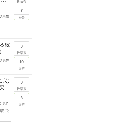
投票数
7
や男性
回答
る彼
0
にい
投票数
や男性
10
回答
ばな
0
突然
投票数
3
や男性
回答
恋愛
飛