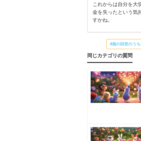
し
これからは自分を大
金を失ったという気
た
すかね。
が、
と
4個の回答のう
同じカテゴリの質問
に
か
く彼
の事
が