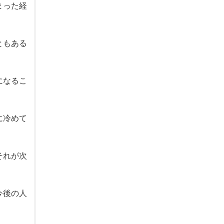
まった経
ともある
になるこ
に冷めて
それが次
今後の人