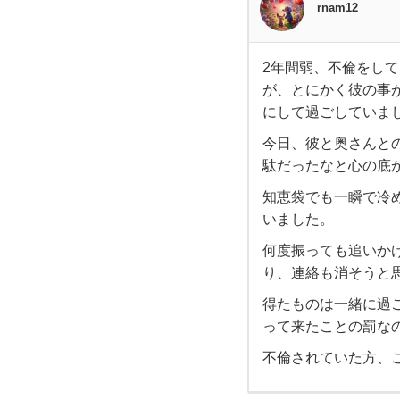
rnam12
2年間弱、不倫をし
2年
が、とにかく彼の事
にして過ごしていま
間
今日、彼と奥さんと
弱、
駄だったなと心の底
知恵袋でも一瞬で冷
不倫
いました。
何度振っても追いか
を
り、連絡も消そうと
し
得たものは一緒に過
って来たことの罰な
て
不倫されていた方、
い