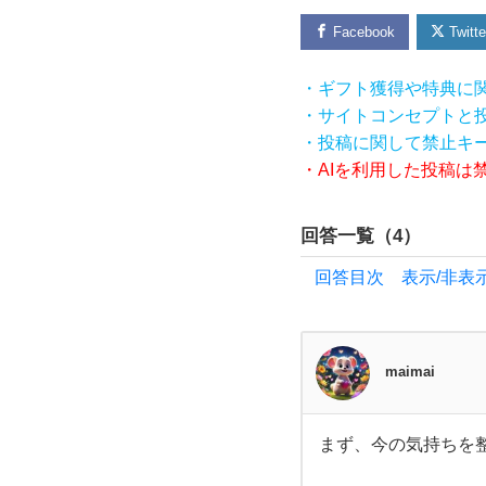
ま
Facebook
Twitte
し
・ギフト獲得や特典に
・サイトコンセプトと
た。
・投稿に関して禁止キ
・AIを利用した投稿は
こ
回答一覧（
4
）
の2
回答目次 表示/非表
年で
色ん
maimai
な事
まず、今の気持ちを
が
ま
ず、