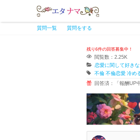
質問一覧
質問をする
残り6件の回答募集中！
閲覧数：2.25K
恋愛に関して好きな
不倫
不倫恋愛
冷め
回答済：「報酬UP中」