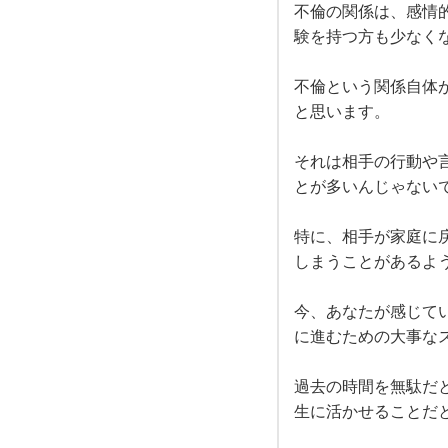
今の
あ
不倫の関係は、感情
気持
ちを
験を持つ方も少なく
整理
り、
しよ
うと
不倫という関係自体
して
気持
と思います。
いる
こと
はと
ち
それは相手の行動や
ても
大切
とが多いんじゃない
なこ
の変
とだ
と思
特に、相手が家庭に
いま
化は
しまうことがあるよ
あ
今、あなたが感じて
に進むための大事な
り
過去の時間を無駄だ
ま
生に活かせることだ