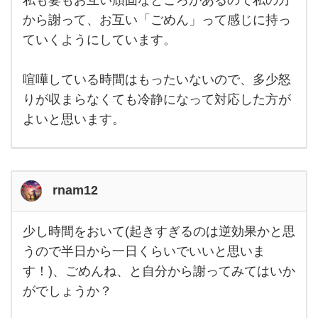
私も妻もお互い頑固なところがあるので私の方
す。
私も
から謝って、お互い「ごめん」って感じに持っ
なか
なか
ていくようにしています。
その
日の
うち
喧嘩している時間はもったいないので、多少怒
に
りが収まらなくても冷静になって対応した方が
よいと思います。
rnam12
少し時間をおいて(起きすぎるのは逆効果かと思
少
し
うので半日から一日くらいでいいと思いま
時
す！)、ごめんね、と自分から謝ってみてはいか
間
を
がでしょうか？
お
い
て