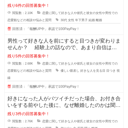
たが、30歳の誕生日の時に元旦
残り6件の回答募集中！
閲覧数：2.10K
恋愛に関して好きな人や彼氏と彼女の女性や男性での
恋愛観などの相談や悩みと質問
30代
女性
年下男子
結婚
離婚
回答済：「報酬UP中」承認で100PayPay！
男性って好きな人を前にすると目つきが変わりま
せんか？ 経験上の話なので、あまり自信はな
いのですが... なんというか、
残り5件の回答募集中！
閲覧数：2.68K
恋愛に関して好きな人や彼氏と彼女の女性や男性での
恋愛観などの相談や悩みと質問
優しい眼差し
好きな人を見る目
目つき
視
線
回答済：「報酬UP中」承認で100PayPay！
好きになった人がバツイチだった場合、お付き合
いをする前やした後に、なぜ離婚したのかは聞き
ますか？ 離婚した原因を聞
残り3件の回答募集中！
閲覧数：2.76K
恋愛に関して好きな人や彼氏と彼女の女性や男性での