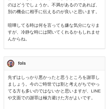
が大
のはどうでしょうか。不満があるのであれば、
切と
思い
別の機会に相手に伝えるのが良いと思います。
ま
す。
喧嘩
喧嘩してる時は何を言っても嫌な気分になりま
に至
っ
すが、冷静な時には聞いてくれるかもしれませ
んからね。
fols
先ずはしっかり悪かったと思うところを謝罪し
先ず
はし
ましょう。今のご時世では割と考えがちでやっ
っか
てる方も多いのではないかと思いますが、LINE
り悪
かっ
や文面での謝罪は極力避けた方がよいです。
たと
思う
とこ