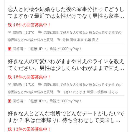
恋人と同棲や結婚をした後の家事分担ってどうし
てますか？最近では女性だけでなく男性も家事を
やろうみたいな風潮がある時代です
残り6件の回答募集中！
閲覧数：2.27K
恋愛に関して好きな人や彼氏と彼女の女性や男性での
恋愛観などの相談や悩みと質問
分担
同棲
家事
結婚
育児
回答済：「報酬UP中」承認で100PayPay！
好きな人の可愛いわがままや甘えのラインを教え
てください。男性は少しくらいわがままで甘えて
くれる女性が好きと言いますが、あ
残り8件の回答募集中！
閲覧数：1.71K
恋愛に関して好きな人や彼氏と彼女の女性や男性での
恋愛観などの相談や悩みと質問
うざい
わがまま
可愛い
境界線
甘える
回答済：「報酬UP中」承認で100PayPay！
好きな人とどんな場所でどんなデートがしたいで
すか？ 私は仕事帰りに待ち合わせして美味しい
ものを一緒に食べながら時間を過ご
残り3件の回答募集中！