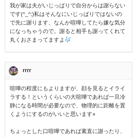
(起
我が家は夫がいじっぱりで自分からは謝らない
き
です(^_^;)私はそんなにいじっぱりではないの
す
ぎ
で先に謝ります、なんか喧嘩してたら嫌な気分
る
の
になっちゃうので。謝ると相手も謝ってくれて
は
逆
丸くおさまってますよ
効
果
か
と
思
う
rrrr
の
で
半
喧嘩の程度にもよりますが、顔を見るとイライ
日
喧嘩
か
の程
ラする！というくらいの大喧嘩であれば一旦冷
ら
度に
一
静になる時間が必要なので、物理的に距離を置
もよ
日
りま
く
くようにするのがいいと思います⭐︎
す
ら
が、
い
顔を
で
見る
ちょっとした口喧嘩であれば素直に謝ったり、
とイ