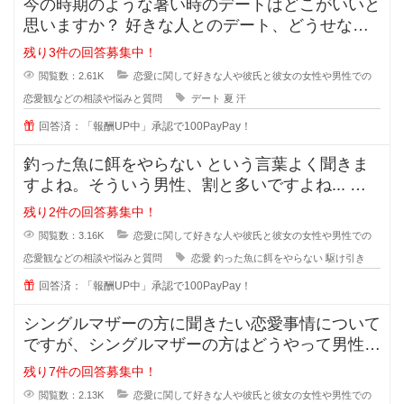
今の時期のような暑い時のデートはどこがいいと
思いますか？ 好きな人とのデート、どうせなら
街を散策したりデートスポッ
残り3件の回答募集中！
閲覧数：2.61K
恋愛に関して好きな人や彼氏と彼女の女性や男性での
恋愛観などの相談や悩みと質問
デート
夏
汗
回答済：「報酬UP中」承認で100PayPay！
釣った魚に餌をやらない という言葉よく聞きま
すよね。そういう男性、割と多いですよね... な
ぜ付き合った途端に覚めたよう
残り2件の回答募集中！
閲覧数：3.16K
恋愛に関して好きな人や彼氏と彼女の女性や男性での
恋愛観などの相談や悩みと質問
恋愛
釣った魚に餌をやらない
駆け引き
回答済：「報酬UP中」承認で100PayPay！
シングルマザーの方に聞きたい恋愛事情について
ですが、シングルマザーの方はどうやって男性と
会う時間を作っているのでしょうか
残り7件の回答募集中！
閲覧数：2.13K
恋愛に関して好きな人や彼氏と彼女の女性や男性での