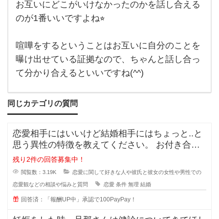
お互いにどこがいけなかったのかを話し合える
ライ
ラす
のが1番いいですよね⭐︎
る！
とい
うく
らい
喧嘩をするということはお互いに自分のことを
の大
曝け出せている証拠なので、ちゃんと話し合っ
喧嘩
て分かり合えるといいですね(^^)
同じカテゴリの質問
恋愛相手にはいいけど結婚相手にはちょっと..と
思う異性の特徴を教えてください。 お付き合い
をしている間に相手のいい
残り2件の回答募集中！
閲覧数：3.19K
恋愛に関して好きな人や彼氏と彼女の女性や男性での
恋愛観などの相談や悩みと質問
恋愛
条件
無理
結婚
回答済：「報酬UP中」承認で100PayPay！