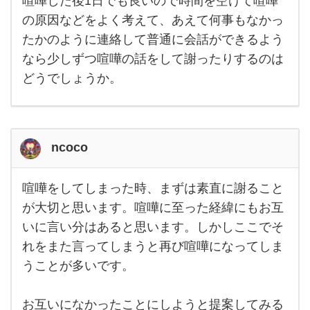
喧嘩した後1日でも良いので時間を空けて喧嘩
とが
大事
の原因などをよく考えて、あえて何事もなかっ
だと
思い
たかのように連絡して普通に会話ができるよう
ま
なら少しずつ喧嘩の話をして謝ったりするのは
す。
どうでしょうか。
ncoco
喧嘩をしてしまった時、まずは素直に謝ること
喧嘩
をし
が大切と思います。喧嘩に至った経緯にもお互
てし
いに言い分はあると思います。しかしここでそ
まっ
た
れをまた言ってしまうと再び喧嘩になってしま
時、
まず
うことが多いです。
は素
直に
謝る
お互いになかったことにしようと提案してみる
こと