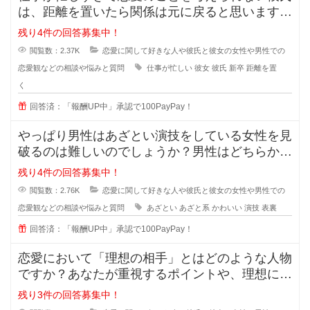
は、距離を置いたら関係は元に戻ると思いますか
？また元に戻る時はどんな時でしょ
残り4件の回答募集中！
閲覧数：2.37K
恋愛に関して好きな人や彼氏と彼女の女性や男性での
恋愛観などの相談や悩みと質問
仕事が忙しい
彼女
彼氏
新卒
距離を置
く
回答済：「報酬UP中」承認で100PayPay！
やっぱり男性はあざとい演技をしている女性を見
破るのは難しいのでしょうか？男性はどちらかと
いうとちょっと隙を見せてくれるよ
残り4件の回答募集中！
閲覧数：2.76K
恋愛に関して好きな人や彼氏と彼女の女性や男性での
恋愛観などの相談や悩みと質問
あざとい
あざと系
かわいい
演技
表裏
回答済：「報酬UP中」承認で100PayPay！
恋愛において「理想の相手」とはどのような人物
ですか？あなたが重視するポイントや、理想に近
づくためのアドバイスがあれば教え
残り3件の回答募集中！