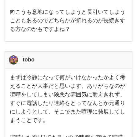
自分
し
が本
向こうも意地になってしまうと長引いてしまう
ま
当に
悪い
こともあるのでどちらかが折れるのが長続きす
っ
こと
をし
る方なのかもですよね？
た
てな
かっ
り、
た
少
tobo
まずは冷静になって何がいけなかったかよく考
まず
は冷
えることが大事だと思います。ありがちなのが
静に
喧嘩をしてしまい険悪な雰囲気に耐えきれず、
なっ
て何
すぐに電話したり連絡をとってなんとか元通り
がい
けな
にしようとして、そこでまた喧嘩に発展してし
かっ
たか
まうことです。
よく
考え
るこ