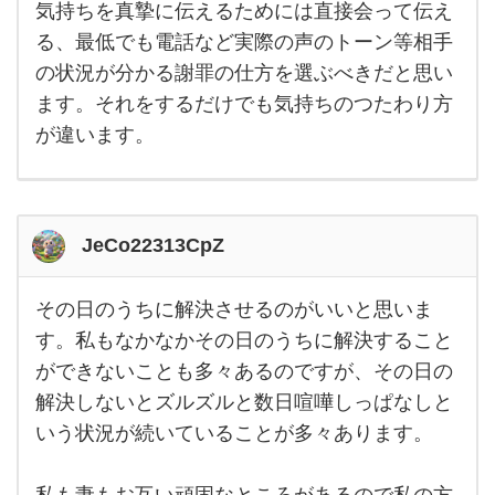
ろを
気持ちを真摯に伝えるためには直接会って伝え
謝罪
る、最低でも電話など実際の声のトーン等相手
しま
しょ
の状況が分かる謝罪の仕方を選ぶべきだと思い
う。
今の
ます。それをするだけでも気持ちのつたわり方
ご時
世で
が違います。
は割
と
JeCo22313CpZ
その日のうちに解決させるのがいいと思いま
その
日の
す。私もなかなかその日のうちに解決すること
うち
ができないことも多々あるのですが、その日の
に解
決さ
解決しないとズルズルと数日喧嘩しっぱなしと
せる
のが
いう状況が続いていることが多々あります。
いい
と思
いま