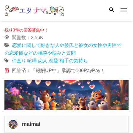
Me
残り3件の回答募集中！
閲覧数：2.56K
恋愛に関して好きな人や彼氏と彼女の女性や男性で
の恋愛観などの相談や悩みと質問
仲直り
喧嘩
恋人
恋愛
相手の気持ち
回答済：「報酬UP中」承認で100PayPay！
maimai