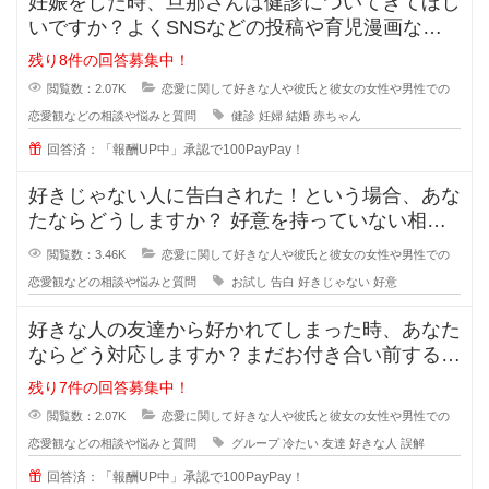
妊娠をした時、旦那さんは健診についてきてほし
いですか？よくSNSなどの投稿や育児漫画など
を見ていたりすると、仲の良さそう
残り8件の回答募集中！
閲覧数：2.07K
恋愛に関して好きな人や彼氏と彼女の女性や男性での
恋愛観などの相談や悩みと質問
健診
妊婦
結婚
赤ちゃん
回答済：「報酬UP中」承認で100PayPay！
好きじゃない人に告白された！という場合、あな
たならどうしますか？ 好意を持っていない相手
からの告白、結構戸惑ったり
閲覧数：3.46K
恋愛に関して好きな人や彼氏と彼女の女性や男性での
恋愛観などの相談や悩みと質問
お試し
告白
好きじゃない
好意
好きな人の友達から好かれてしまった時、あなた
ならどう対応しますか？まだお付き合い前する段
階で、2人だとまだぎこちないから
残り7件の回答募集中！
閲覧数：2.07K
恋愛に関して好きな人や彼氏と彼女の女性や男性での
恋愛観などの相談や悩みと質問
グループ
冷たい
友達
好きな人
誤解
回答済：「報酬UP中」承認で100PayPay！