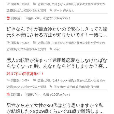
閲覧数：2.60K
恋愛に関して好きな人や彼氏と彼女の女性や男性での
恋愛観などの相談や悩みと質問
デート
好きな人
回答済：「報酬UP中」承認で100PayPay！
好きなんですが最近冷たいので安心しきってる彼
氏を不安にさせる方法が知りたいです！一緒にい
るのが当たり前になってしまってる
閲覧数：4.33K
恋愛に関して好きな人や彼氏と彼女の女性や男性での
恋愛観などの相談や悩みと質問
不安
恋人の転勤が決まって遠距離恋愛をしなければな
らなくなった時、あなたならどうしますか？突然
恋人の転勤が決まって遠距離に..
残り7件の回答募集中！
閲覧数：2.08K
恋愛に関して好きな人や彼氏と彼女の女性や男性での
恋愛観などの相談や悩みと質問
不安
海外
遠距離
遠距離恋愛
飛行機
回答済：「報酬UP中」承認で100PayPay！
男性からみて女性の30代はどう思いますか？私
が結婚したのは29歳くらいで31歳で離婚しまし