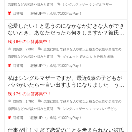
恋愛観などの相談や悩みと質問
シングルファザー
シングルマザー
回答済：「報酬UP中」承認で100PayPay！
恋愛したい！と思うのになかなか好きな人ができ
ないとき、あなただったら何をしますか？彼氏が
欲しい！彼女がほしい！と思ってい
残り6件の回答募集中！
閲覧数：2.08K
恋愛に関して好きな人や彼氏と彼女の女性や男性での
恋愛観などの相談や悩みと質問
ダイエット
好きな人
自分磨き
趣味
回答済：「報酬UP中」承認で100PayPay！
私はシングルマザーですが、最近6歳の子どもが
パパがいたら〜言い出すようになりました。うち
ではもう元旦那との関係も完全に切
残り7件の回答募集中！
閲覧数：1.78K
恋愛に関して好きな人や彼氏と彼女の女性や男性での
恋愛観などの相談や悩みと質問
シングルマザー
シンママ
パパ
子ども
回答済：「報酬UP中」承認で100PayPay！
仕事が忙しすぎて恋愛のことを考えられない彼氏