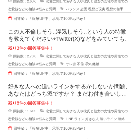
閲覧数：2.68K
恋愛に関して好きな人や彼氏と彼女の女性や男性での
恋愛観などの相談や悩みと質問
バランス
恋愛
理想と現実
理想の相手
回答済：「報酬UP中」承認で100PayPay！
この人不倫しそう..浮気しそう..という人の特徴
を教えてください⭐︎Twitter(X)などをみていても、
残り3件の回答募集中！
閲覧数：2.78K
恋愛に関して好きな人や彼氏と彼女の女性や男性での
恋愛観などの相談や悩みと質問
サレ妻
不倫
浮気
離婚
回答済：「報酬UP中」承認で100PayPay！
好きな人への追いラインをするかしないか問題、
あなたはどっち派ですか？ まだお付き合いして
いない段階での好きな人への
残り8件の回答募集中！
閲覧数：1.61K
恋愛に関して好きな人や彼氏と彼女の女性や男性での
恋愛観などの相談や悩みと質問
LINE
ライン
好きな人
追いライン
連絡
回答済：「報酬UP中」承認で100PayPay！