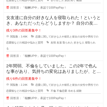
恋愛観などの相談や悩みと質問
切り出し方
原因
聞く
離婚
回答済：「報酬UP中」承認で100PayPay！
女友達に自分の好きな人を寝取られた！というと
き、あなただったらどうしますか？ 自分の友達
に好きな人の話をするのは女
残り3件の回答募集中！
閲覧数：3.49K
恋愛に関して好きな人や彼氏と彼女の女性や男性での
恋愛観などの相談や悩みと質問
友情
友達
取られた
好きな人
寝取られ
る
回答済：「報酬UP中」承認で100PayPay！
2年間弱、不倫をしていました。この2年で色ん
な事があり、気持ちの変化はありましたが、とに
かく彼の事が大好きで一緒にいれる
残り6件の回答募集中！
閲覧数：2.24K
恋愛に関して好きな人や彼氏と彼女の女性や男性での
恋愛観などの相談や悩みと質問
不倫
不倫恋愛
冷める
経験
回答済：「報酬UP中」承認で100PayPay！