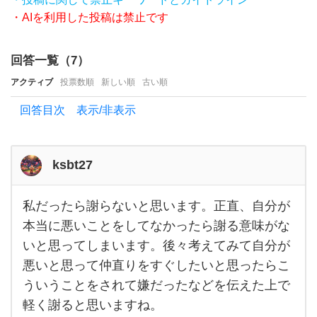
す
・AIを利用した投稿は禁止です
べ
き
回答一覧（
7
）
で
アクティブ
投票数順
新しい順
古い順
し
回答目次 表示/非表示
ょ
う
か？
ksbt27
ち
ょ
私だったら謝らないと思います。正直、自分が
私だ
っ
った
本当に悪いことをしてなかったら謝る意味がな
ら謝
と言
いと思ってしまいます。後々考えてみて自分が
らな
いと
い過
悪いと思って仲直りをすぐしたいと思ったらこ
思い
ま
ぎ
ういうことをされて嫌だったなどを伝えた上で
す。
正
軽く謝ると思いますね。
て
直、