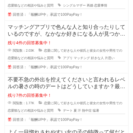
恋愛観などの相談や悩みと質問
シングルマザー
再婚
恋愛事情
回答済：「報酬UP中」承認で100PayPay！
マッチングアプリで色んな人と知り合ったりして
いるのですが、なかなか好きになる人が見つかり
ません。 好きになる人って
残り4件の回答募集中！
閲覧数：2.03K
恋愛に関して好きな人や彼氏と彼女の女性や男性での
恋愛観などの相談や悩みと質問
アプリ
マッチング
好きな人
片思い
回答済：「報酬UP中」承認で100PayPay！
不要不急の外出を控えてくださいと言われるレベ
ルの暑さの時のデートはどうしていますか？最近
の夏はとっても暑くて、一歩外に出
残り7件の回答募集中！
閲覧数：1.77K
恋愛に関して好きな人や彼氏と彼女の女性や男性での
恋愛観などの相談や悩みと質問
デート
夏
汗
熱中症
猛暑
回答済：「報酬UP中」承認で100PayPay！
よく一目惚れされやすい女の子の特徴って何だと