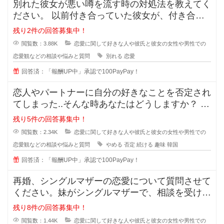
別れた彼女が悪い噂を流す時の対処法を教えてく
ださい。 以前付き合っていた彼女が、付き合っ
ている時のことを周囲に平気
残り2件の回答募集中！
閲覧数：3.88K
恋愛に関して好きな人や彼氏と彼女の女性や男性での
恋愛観などの相談や悩みと質問
別れる
恋愛
回答済：「報酬UP中」承認で100PayPay！
恋人やパートナーに自分の好きなことを否定され
てしまった..そんな時あなたはどうしますか？ 私
は元々韓国が好きで、韓
残り5件の回答募集中！
閲覧数：2.34K
恋愛に関して好きな人や彼氏と彼女の女性や男性での
恋愛観などの相談や悩みと質問
やめる
否定
続ける
趣味
韓国
回答済：「報酬UP中」承認で100PayPay！
再婚、シングルマザーの恋愛について質問させて
ください。妹がシングルマザーで、相談を受けた
のですが私も悩んでおり、皆さんの
残り8件の回答募集中！
閲覧数：1.44K
恋愛に関して好きな人や彼氏と彼女の女性や男性での