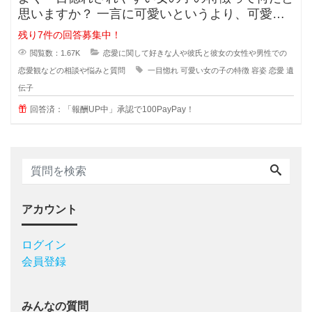
思いますか？ 一言に可愛いというより、可愛い
子なんていくらでもいるのに(綺麗
残り7件の回答募集中！
閲覧数：1.67K
恋愛に関して好きな人や彼氏と彼女の女性や男性での
恋愛観などの相談や悩みと質問
一目惚れ
可愛い女の子の特徴
容姿
恋愛
遺
伝子
回答済：「報酬UP中」承認で100PayPay！
アカウント
ログイン
会員登録
みんなの質問