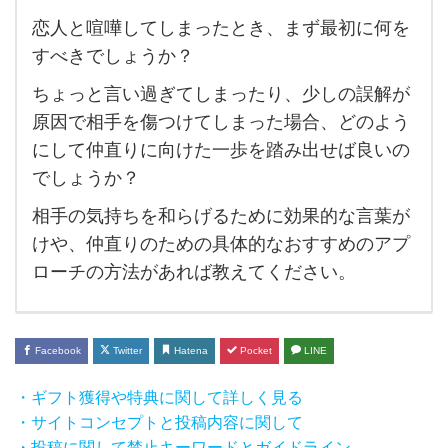
恋人と喧嘩してしまったとき、まず最初に何を
恋人
すべきでしょうか？
と喧
ちょっと言い過ぎてしまったり、少しの誤解が
嘩し
原因で相手を傷つけてしまった場合、どのよう
て
にして仲直りに向けた一歩を踏み出せば良いの
し
でしょうか？
ま
相手の気持ちを和らげるために効果的な言葉が
っ
けや、仲直りのための具体的なおすすめのアプ
た
ローチの方法があれば教えてください。
と
き、
ま
Facebook
Twitter
Hatena
Pocket
LINE
ず最
・ギフト獲得や特典に関して詳しく見る
初に
・サイトコンセプトと投稿内容に関して
何を
・投稿に関して禁止キーワードとガイドライン