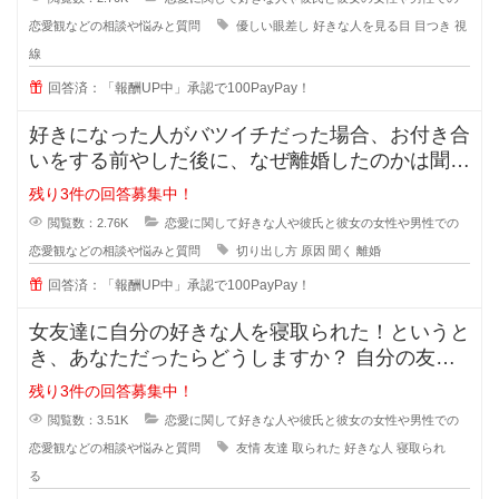
恋愛観などの相談や悩みと質問
優しい眼差し
好きな人を見る目
目つき
視
線
回答済：「報酬UP中」承認で100PayPay！
好きになった人がバツイチだった場合、お付き合
いをする前やした後に、なぜ離婚したのかは聞き
ますか？ 離婚した原因を聞
残り3件の回答募集中！
閲覧数：2.76K
恋愛に関して好きな人や彼氏と彼女の女性や男性での
恋愛観などの相談や悩みと質問
切り出し方
原因
聞く
離婚
回答済：「報酬UP中」承認で100PayPay！
女友達に自分の好きな人を寝取られた！というと
き、あなただったらどうしますか？ 自分の友達
に好きな人の話をするのは女
残り3件の回答募集中！
閲覧数：3.51K
恋愛に関して好きな人や彼氏と彼女の女性や男性での
恋愛観などの相談や悩みと質問
友情
友達
取られた
好きな人
寝取られ
る