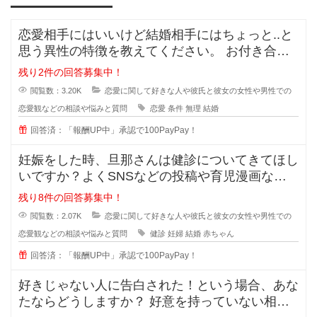
恋愛相手にはいいけど結婚相手にはちょっと..と
思う異性の特徴を教えてください。 お付き合い
をしている間に相手のいい
残り2件の回答募集中！
閲覧数：3.20K
恋愛に関して好きな人や彼氏と彼女の女性や男性での
恋愛観などの相談や悩みと質問
恋愛
条件
無理
結婚
回答済：「報酬UP中」承認で100PayPay！
妊娠をした時、旦那さんは健診についてきてほし
いですか？よくSNSなどの投稿や育児漫画など
を見ていたりすると、仲の良さそう
残り8件の回答募集中！
閲覧数：2.07K
恋愛に関して好きな人や彼氏と彼女の女性や男性での
恋愛観などの相談や悩みと質問
健診
妊婦
結婚
赤ちゃん
回答済：「報酬UP中」承認で100PayPay！
好きじゃない人に告白された！という場合、あな
たならどうしますか？ 好意を持っていない相手