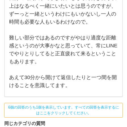
自分
い
の時
上はなるべく一緒にいたいとは思うのですが、
間大
と
ずーっと一緒というわけにもいかないし一人の
事で
すよ
は思
時間も必要な人もいるわけなので。
ね。
もち
ろん
付き
難しい部分ではあるのですがやはり適度な距離
合う
感というのが大事かなと思っていて、常にLINE
以上
はな
でやりとりしてると正直疲れて来るということ
るべ
く一
もあります。
緒に
いた
いと
あえて30分から開けて返信したりと一つ間を開
は
けることを意識してます。
6個の回答のうち1個を表示しています。すべての回答を表示するに
はここをクリックしてください。
同じカテゴリの質問