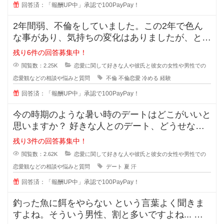
回答済：「報酬UP中」承認で100PayPay！
2年間弱、不倫をしていました。この2年で色ん
な事があり、気持ちの変化はありましたが、とに
かく彼の事が大好きで一緒にいれる
残り6件の回答募集中！
閲覧数：2.25K
恋愛に関して好きな人や彼氏と彼女の女性や男性での
恋愛観などの相談や悩みと質問
不倫
不倫恋愛
冷める
経験
回答済：「報酬UP中」承認で100PayPay！
今の時期のような暑い時のデートはどこがいいと
思いますか？ 好きな人とのデート、どうせなら
街を散策したりデートスポッ
残り3件の回答募集中！
閲覧数：2.62K
恋愛に関して好きな人や彼氏と彼女の女性や男性での
恋愛観などの相談や悩みと質問
デート
夏
汗
回答済：「報酬UP中」承認で100PayPay！
釣った魚に餌をやらない という言葉よく聞きま
すよね。そういう男性、割と多いですよね... な