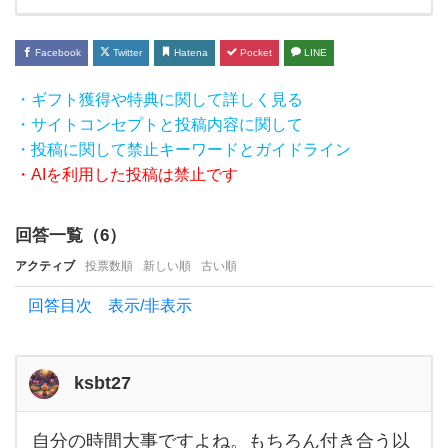
い
う
Facebook
Twitter
Hatena
Pocket
LINE
ジ
・ギフト獲得や特典に関して詳しく見る
レ
・サイトコンセプトと投稿内容に関して
ン
・投稿に関して禁止キーワードとガイドライン
マ
・AIを利用した投稿は禁止です
に陥
っ
回答一覧（
6
）
て
アクティブ
投票数順
新しい順
古い順
い
回答目次 表示/非表示
ま
す。
彼氏
ksbt27
が欲
し
自分の時間大事ですよね。もちろん付き合う以