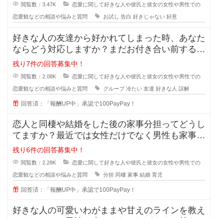
からの告白、結構戸惑ったり
閲覧数：3.47K
恋愛に関して好きな人や彼氏と彼女の女性や男性での
恋愛観などの相談や悩みと質問
お試し
告白
好きじゃない
好意
好きな人の友達から好かれてしまった時、あなた
ならどう対応しますか？まだお付き合い前する段
階で、2人だとまだぎこちないから
残り7件の回答募集中！
閲覧数：2.08K
恋愛に関して好きな人や彼氏と彼女の女性や男性での
恋愛観などの相談や悩みと質問
グループ
冷たい
友達
好きな人
誤解
回答済：「報酬UP中」承認で100PayPay！
恋人と同棲や結婚をした後の家事分担ってどうし
てますか？最近では女性だけでなく男性も家事を
やろうみたいな風潮がある時代です
残り6件の回答募集中！
閲覧数：2.28K
恋愛に関して好きな人や彼氏と彼女の女性や男性での
恋愛観などの相談や悩みと質問
分担
同棲
家事
結婚
育児
回答済：「報酬UP中」承認で100PayPay！
好きな人の可愛いわがままや甘えのラインを教え