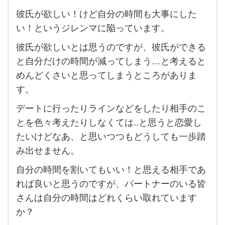
彼氏が欲しい！けど自分の時間も大事にした
彼氏
い！というジレンマに陥っています。
が欲
彼氏が欲しいとは思うのですが、彼氏ができる
し
と自分だけの時間が減ってしまう…と考えると
い！
めんどくさいと思ってしまうところがありま
け
す。
ど自
デートに行ったりラインなどをしたり相手のこ
分の
とを色々考えたりしなくては..と思うと恋愛し
時間
たいけどなあ、と思いつつもどうしても一歩踏
も大
み出せません。
事に
自分の時間を割いてもいい！と思える相手であ
し
れば良いと思うのですが、パートナーのいる皆
た
さんは自分の時間はどれくらい取れています
い！
か？
と