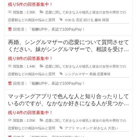
は元々韓国が好きで、韓
残り5件の回答募集中！
閲覧数：2.36K
恋愛に関して好きな人や彼氏と彼女の女性や男性での
恋愛観などの相談や悩みと質問
やめる
否定
続ける
趣味
韓国
回答済：「報酬UP中」承認で100PayPay！
再婚、シングルマザーの恋愛について質問させて
ください。妹がシングルマザーで、相談を受けた
のですが私も悩んでおり、皆さんの
残り8件の回答募集中！
閲覧数：1.44K
恋愛に関して好きな人や彼氏と彼女の女性や男性での
恋愛観などの相談や悩みと質問
シングルマザー
再婚
恋愛事情
回答済：「報酬UP中」承認で100PayPay！
マッチングアプリで色んな人と知り合ったりして
いるのですが、なかなか好きになる人が見つかり
ません。 好きになる人って
残り4件の回答募集中！
閲覧数：2.05K
恋愛に関して好きな人や彼氏と彼女の女性や男性での
恋愛観などの相談や悩みと質問
アプリ
マッチング
好きな人
片思い