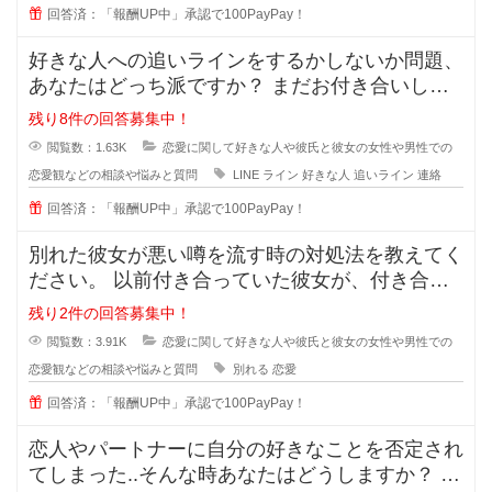
回答済：「報酬UP中」承認で100PayPay！
好きな人への追いラインをするかしないか問題、
あなたはどっち派ですか？ まだお付き合いして
いない段階での好きな人への
残り8件の回答募集中！
閲覧数：1.63K
恋愛に関して好きな人や彼氏と彼女の女性や男性での
恋愛観などの相談や悩みと質問
LINE
ライン
好きな人
追いライン
連絡
回答済：「報酬UP中」承認で100PayPay！
別れた彼女が悪い噂を流す時の対処法を教えてく
ださい。 以前付き合っていた彼女が、付き合っ
ている時のことを周囲に平気
残り2件の回答募集中！
閲覧数：3.91K
恋愛に関して好きな人や彼氏と彼女の女性や男性での
恋愛観などの相談や悩みと質問
別れる
恋愛
回答済：「報酬UP中」承認で100PayPay！
恋人やパートナーに自分の好きなことを否定され
てしまった..そんな時あなたはどうしますか？ 私