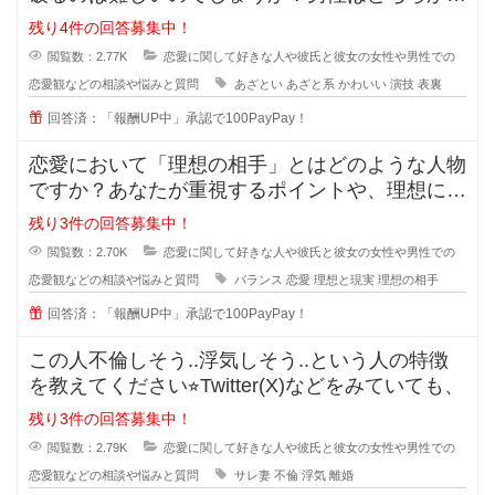
いうとちょっと隙を見せてくれるよ
残り4件の回答募集中！
閲覧数：2.77K
恋愛に関して好きな人や彼氏と彼女の女性や男性での
恋愛観などの相談や悩みと質問
あざとい
あざと系
かわいい
演技
表裏
回答済：「報酬UP中」承認で100PayPay！
恋愛において「理想の相手」とはどのような人物
ですか？あなたが重視するポイントや、理想に近
づくためのアドバイスがあれば教え
残り3件の回答募集中！
閲覧数：2.70K
恋愛に関して好きな人や彼氏と彼女の女性や男性での
恋愛観などの相談や悩みと質問
バランス
恋愛
理想と現実
理想の相手
回答済：「報酬UP中」承認で100PayPay！
この人不倫しそう..浮気しそう..という人の特徴
を教えてください⭐︎Twitter(X)などをみていても、
残り3件の回答募集中！
閲覧数：2.79K
恋愛に関して好きな人や彼氏と彼女の女性や男性での
恋愛観などの相談や悩みと質問
サレ妻
不倫
浮気
離婚