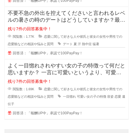
回答済：「報酬UP中」承認で100PayPay！
不要不急の外出を控えてくださいと言われるレベ
ルの暑さの時のデートはどうしていますか？最近
の夏はとっても暑くて、一歩外に出
残り7件の回答募集中！
閲覧数：1.77K
恋愛に関して好きな人や彼氏と彼女の女性や男性での
恋愛観などの相談や悩みと質問
デート
夏
汗
熱中症
猛暑
回答済：「報酬UP中」承認で100PayPay！
よく一目惚れされやすい女の子の特徴って何だと
思いますか？ 一言に可愛いというより、可愛い
子なんていくらでもいるのに(綺麗
残り7件の回答募集中！
閲覧数：1.69K
恋愛に関して好きな人や彼氏と彼女の女性や男性での
恋愛観などの相談や悩みと質問
一目惚れ
可愛い女の子の特徴
容姿
恋愛
遺
伝子
回答済：「報酬UP中」承認で100PayPay！