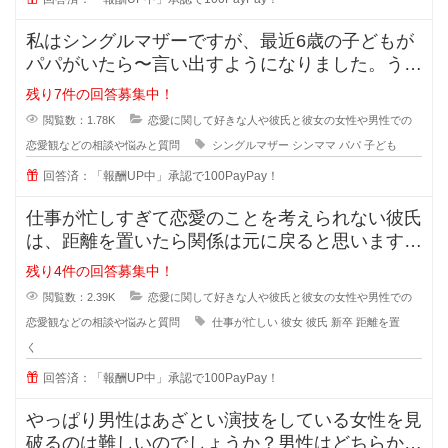
私はシングルマザーですが、最近6歳の子どもが
パパがいたら〜言い出すようになりました。うち
ではもう元旦那との関係も完全に切
残り7件の回答募集中！
閲覧数：1.78K
恋愛に関して好きな人や彼氏と彼女の女性や男性での
恋愛観などの相談や悩みと質問
シングルマザー
シンママ
パパ
子ども
回答済：「報酬UP中」承認で100PayPay！
仕事が忙しすぎて恋愛のことを考えられない彼氏
は、距離を置いたら関係は元に戻ると思いますか
？また元に戻る時はどんな時でしょ
残り4件の回答募集中！
閲覧数：2.39K
恋愛に関して好きな人や彼氏と彼女の女性や男性での
恋愛観などの相談や悩みと質問
仕事が忙しい
彼女
彼氏
新卒
距離を置
く
回答済：「報酬UP中」承認で100PayPay！
やっぱり男性はあざとい演技をしている女性を見
破るのは難しいのでしょうか？男性はどちらかと