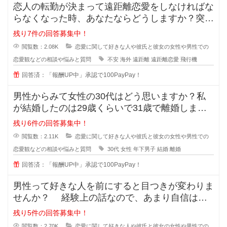
恋人の転勤が決まって遠距離恋愛をしなければな
らなくなった時、あなたならどうしますか？突然
恋人の転勤が決まって遠距離に..
残り7件の回答募集中！
閲覧数：2.08K
恋愛に関して好きな人や彼氏と彼女の女性や男性での
恋愛観などの相談や悩みと質問
不安
海外
遠距離
遠距離恋愛
飛行機
回答済：「報酬UP中」承認で100PayPay！
男性からみて女性の30代はどう思いますか？私
が結婚したのは29歳くらいで31歳で離婚しまし
たが、30歳の誕生日の時に元旦
残り6件の回答募集中！
閲覧数：2.11K
恋愛に関して好きな人や彼氏と彼女の女性や男性での
恋愛観などの相談や悩みと質問
30代
女性
年下男子
結婚
離婚
回答済：「報酬UP中」承認で100PayPay！
男性って好きな人を前にすると目つきが変わりま
せんか？ 経験上の話なので、あまり自信はな
いのですが... なんというか、
残り5件の回答募集中！
閲覧数：2.70K
恋愛に関して好きな人や彼氏と彼女の女性や男性での