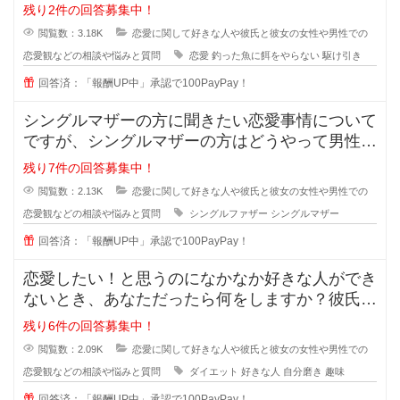
ぜ付き合った途端に覚めたよう
残り2件の回答募集中！
閲覧数：3.18K
恋愛に関して好きな人や彼氏と彼女の女性や男性での
恋愛観などの相談や悩みと質問
恋愛
釣った魚に餌をやらない
駆け引き
回答済：「報酬UP中」承認で100PayPay！
シングルマザーの方に聞きたい恋愛事情について
ですが、シングルマザーの方はどうやって男性と
会う時間を作っているのでしょうか
残り7件の回答募集中！
閲覧数：2.13K
恋愛に関して好きな人や彼氏と彼女の女性や男性での
恋愛観などの相談や悩みと質問
シングルファザー
シングルマザー
回答済：「報酬UP中」承認で100PayPay！
恋愛したい！と思うのになかなか好きな人ができ
ないとき、あなただったら何をしますか？彼氏が
欲しい！彼女がほしい！と思ってい
残り6件の回答募集中！
閲覧数：2.09K
恋愛に関して好きな人や彼氏と彼女の女性や男性での
恋愛観などの相談や悩みと質問
ダイエット
好きな人
自分磨き
趣味
回答済：「報酬UP中」承認で100PayPay！