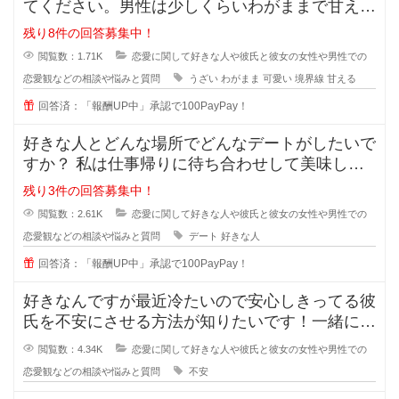
てください。男性は少しくらいわがままで甘えて
くれる女性が好きと言いますが、あ
残り8件の回答募集中！
閲覧数：1.71K
恋愛に関して好きな人や彼氏と彼女の女性や男性での
恋愛観などの相談や悩みと質問
うざい
わがまま
可愛い
境界線
甘える
回答済：「報酬UP中」承認で100PayPay！
好きな人とどんな場所でどんなデートがしたいで
すか？ 私は仕事帰りに待ち合わせして美味しい
ものを一緒に食べながら時間を過ご
残り3件の回答募集中！
閲覧数：2.61K
恋愛に関して好きな人や彼氏と彼女の女性や男性での
恋愛観などの相談や悩みと質問
デート
好きな人
回答済：「報酬UP中」承認で100PayPay！
好きなんですが最近冷たいので安心しきってる彼
氏を不安にさせる方法が知りたいです！一緒にい
るのが当たり前になってしまってる
閲覧数：4.34K
恋愛に関して好きな人や彼氏と彼女の女性や男性での
恋愛観などの相談や悩みと質問
不安