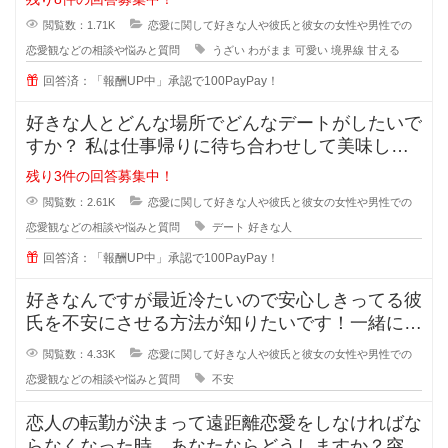
閲覧数：1.71K
恋愛に関して好きな人や彼氏と彼女の女性や男性での
恋愛観などの相談や悩みと質問
うざい
わがまま
可愛い
境界線
甘える
回答済：「報酬UP中」承認で100PayPay！
好きな人とどんな場所でどんなデートがしたいで
すか？ 私は仕事帰りに待ち合わせして美味しい
ものを一緒に食べながら時間を過ご
残り3件の回答募集中！
閲覧数：2.61K
恋愛に関して好きな人や彼氏と彼女の女性や男性での
恋愛観などの相談や悩みと質問
デート
好きな人
回答済：「報酬UP中」承認で100PayPay！
好きなんですが最近冷たいので安心しきってる彼
氏を不安にさせる方法が知りたいです！一緒にい
るのが当たり前になってしまってる
閲覧数：4.33K
恋愛に関して好きな人や彼氏と彼女の女性や男性での
恋愛観などの相談や悩みと質問
不安
恋人の転勤が決まって遠距離恋愛をしなければな
らなくなった時、あなたならどうしますか？突然