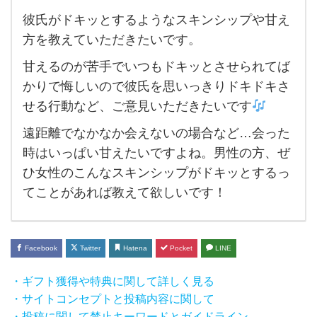
彼氏がドキッとするようなスキンシップや甘え
彼氏
方を教えていただきたいです。
が
甘えるのが苦手でいつもドキッとさせられてば
ド
かりで悔しいので彼氏を思いっきりドキドキさ
キ
せる行動など、ご意見いただきたいです
ッ
遠距離でなかなか会えないの場合など…会った
と
時はいっぱい甘えたいですよね。男性の方、ぜ
す
ひ女性のこんなスキンシップがドキッとするっ
る
てことがあれば教えて欲しいです！
よ
う
な
Facebook
Twitter
Hatena
Pocket
LINE
ス
・ギフト獲得や特典に関して詳しく見る
キ
・サイトコンセプトと投稿内容に関して
ン
・投稿に関して禁止キーワードとガイドライン