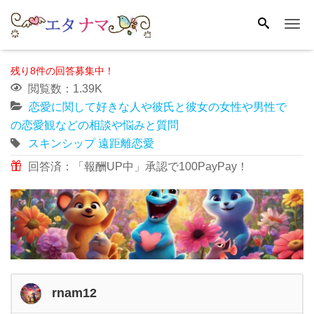
Me
残り8件の回答募集中！
閲覧数：1.39K
恋愛に関して好きな人や彼氏と彼女の女性や男性で
の恋愛観などの相談や悩みと質問
スキンシップ
遠距離恋愛
回答済：「報酬UP中」承認で100PayPay！
rnam12