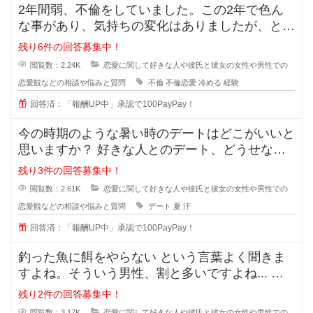
2年間弱、不倫をしていました。この2年で色ん
な事があり、気持ちの変化はありましたが、とに
かく彼の事が大好きで一緒にいれる
残り6件の回答募集中！
閲覧数：2.24K
恋愛に関して好きな人や彼氏と彼女の女性や男性での
恋愛観などの相談や悩みと質問
不倫
不倫恋愛
冷める
経験
回答済：「報酬UP中」承認で100PayPay！
今の時期のような暑い時のデートはどこがいいと
思いますか？ 好きな人とのデート、どうせなら
街を散策したりデートスポッ
残り3件の回答募集中！
閲覧数：2.61K
恋愛に関して好きな人や彼氏と彼女の女性や男性での
恋愛観などの相談や悩みと質問
デート
夏
汗
回答済：「報酬UP中」承認で100PayPay！
釣った魚に餌をやらない という言葉よく聞きま
すよね。そういう男性、割と多いですよね... な
ぜ付き合った途端に覚めたよう
残り2件の回答募集中！
閲覧数：3.17K
恋愛に関して好きな人や彼氏と彼女の女性や男性での