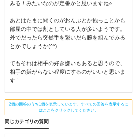
みる！みたいなのが定番かと思いますね⭐︎
をと
す。
きめ
甘え
かせ
られ
あとはたまに聞くのがおんぶとか抱っことかも
る
部屋の中では割としている人が多いようです。
の
外でだったら突然手を繋いだら腕を組んでみる
が苦
とかでしょうか(^^)
手で
い
でもそれは相手の好き嫌いもあると思うので、
つ
相手の嫌がらない程度にするのがいいと思いま
す！
2個の回答のうち1個を表示しています。すべての回答を表示するに
はここをクリックしてください。
同じカテゴリの質問