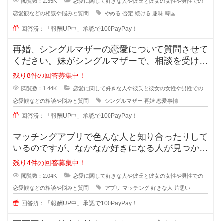
閲覧数：2.35K
恋愛に関して好きな人や彼氏と彼女の女性や男性での
恋愛観などの相談や悩みと質問
やめる
否定
続ける
趣味
韓国
回答済：「報酬UP中」承認で100PayPay！
再婚、シングルマザーの恋愛について質問させて
ください。妹がシングルマザーで、相談を受けた
のですが私も悩んでおり、皆さんの
残り8件の回答募集中！
閲覧数：1.44K
恋愛に関して好きな人や彼氏と彼女の女性や男性での
恋愛観などの相談や悩みと質問
シングルマザー
再婚
恋愛事情
回答済：「報酬UP中」承認で100PayPay！
マッチングアプリで色んな人と知り合ったりして
いるのですが、なかなか好きになる人が見つかり
ません。 好きになる人って
残り4件の回答募集中！
閲覧数：2.04K
恋愛に関して好きな人や彼氏と彼女の女性や男性での
恋愛観などの相談や悩みと質問
アプリ
マッチング
好きな人
片思い
回答済：「報酬UP中」承認で100PayPay！