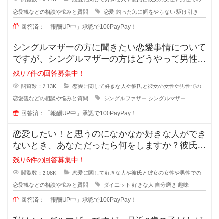
恋愛観などの相談や悩みと質問
恋愛
釣った魚に餌をやらない
駆け引き
回答済：「報酬UP中」承認で100PayPay！
シングルマザーの方に聞きたい恋愛事情について
ですが、シングルマザーの方はどうやって男性と
会う時間を作っているのでしょうか
残り7件の回答募集中！
閲覧数：2.13K
恋愛に関して好きな人や彼氏と彼女の女性や男性での
恋愛観などの相談や悩みと質問
シングルファザー
シングルマザー
回答済：「報酬UP中」承認で100PayPay！
恋愛したい！と思うのになかなか好きな人ができ
ないとき、あなただったら何をしますか？彼氏が
欲しい！彼女がほしい！と思ってい
残り6件の回答募集中！
閲覧数：2.08K
恋愛に関して好きな人や彼氏と彼女の女性や男性での
恋愛観などの相談や悩みと質問
ダイエット
好きな人
自分磨き
趣味
回答済：「報酬UP中」承認で100PayPay！