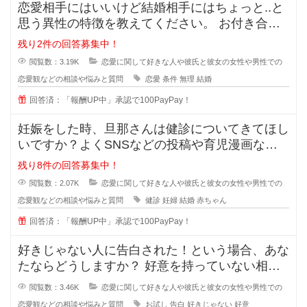
恋愛相手にはいいけど結婚相手にはちょっと..と
思う異性の特徴を教えてください。 お付き合い
をしている間に相手のいい
残り2件の回答募集中！
閲覧数：3.19K
恋愛に関して好きな人や彼氏と彼女の女性や男性での
恋愛観などの相談や悩みと質問
恋愛
条件
無理
結婚
回答済：「報酬UP中」承認で100PayPay！
妊娠をした時、旦那さんは健診についてきてほし
いですか？よくSNSなどの投稿や育児漫画など
を見ていたりすると、仲の良さそう
残り8件の回答募集中！
閲覧数：2.07K
恋愛に関して好きな人や彼氏と彼女の女性や男性での
恋愛観などの相談や悩みと質問
健診
妊婦
結婚
赤ちゃん
回答済：「報酬UP中」承認で100PayPay！
好きじゃない人に告白された！という場合、あな
たならどうしますか？ 好意を持っていない相手
からの告白、結構戸惑ったり
閲覧数：3.46K
恋愛に関して好きな人や彼氏と彼女の女性や男性での
恋愛観などの相談や悩みと質問
お試し
告白
好きじゃない
好意