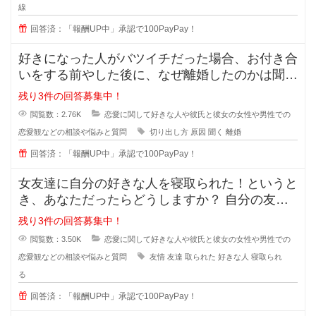
線
回答済：「報酬UP中」承認で100PayPay！
好きになった人がバツイチだった場合、お付き合
いをする前やした後に、なぜ離婚したのかは聞き
ますか？ 離婚した原因を聞
残り3件の回答募集中！
閲覧数：2.76K
恋愛に関して好きな人や彼氏と彼女の女性や男性での
恋愛観などの相談や悩みと質問
切り出し方
原因
聞く
離婚
回答済：「報酬UP中」承認で100PayPay！
女友達に自分の好きな人を寝取られた！というと
き、あなただったらどうしますか？ 自分の友達
に好きな人の話をするのは女
残り3件の回答募集中！
閲覧数：3.50K
恋愛に関して好きな人や彼氏と彼女の女性や男性での
恋愛観などの相談や悩みと質問
友情
友達
取られた
好きな人
寝取られ
る
回答済：「報酬UP中」承認で100PayPay！