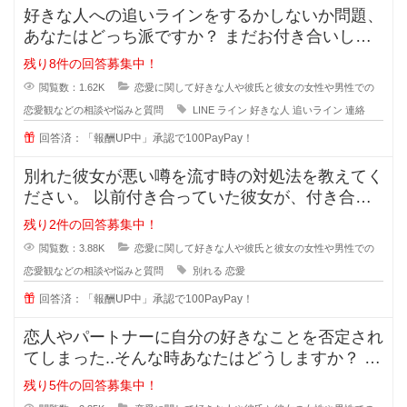
好きな人への追いラインをするかしないか問題、
あなたはどっち派ですか？ まだお付き合いして
いない段階での好きな人への
残り8件の回答募集中！
閲覧数：1.62K
恋愛に関して好きな人や彼氏と彼女の女性や男性での
恋愛観などの相談や悩みと質問
LINE
ライン
好きな人
追いライン
連絡
回答済：「報酬UP中」承認で100PayPay！
別れた彼女が悪い噂を流す時の対処法を教えてく
ださい。 以前付き合っていた彼女が、付き合っ
ている時のことを周囲に平気
残り2件の回答募集中！
閲覧数：3.88K
恋愛に関して好きな人や彼氏と彼女の女性や男性での
恋愛観などの相談や悩みと質問
別れる
恋愛
回答済：「報酬UP中」承認で100PayPay！
恋人やパートナーに自分の好きなことを否定され
てしまった..そんな時あなたはどうしますか？ 私
は元々韓国が好きで、韓
残り5件の回答募集中！