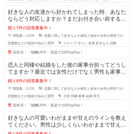
好きな人の友達から好かれてしまった時、あなた
ならどう対応しますか？まだお付き合い前する段
階で、2人だとまだぎこちないから
残り7件の回答募集中！
閲覧数：2.07K
恋愛に関して好きな人や彼氏と彼女の女性や男性での
恋愛観などの相談や悩みと質問
グループ
冷たい
友達
好きな人
誤解
回答済：「報酬UP中」承認で100PayPay！
恋人と同棲や結婚をした後の家事分担ってどうし
てますか？最近では女性だけでなく男性も家事を
やろうみたいな風潮がある時代です
残り6件の回答募集中！
閲覧数：2.27K
恋愛に関して好きな人や彼氏と彼女の女性や男性での
恋愛観などの相談や悩みと質問
分担
同棲
家事
結婚
育児
回答済：「報酬UP中」承認で100PayPay！
好きな人の可愛いわがままや甘えのラインを教え
てください。男性は少しくらいわがままで甘えて
くれる女性が好きと言いますが、あ
残り8件の回答募集中！