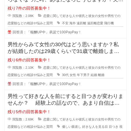
恋人の転勤が決まって遠距離に..
残り7件の回答募集中！
閲覧数：2.08K
恋愛に関して好きな人や彼氏と彼女の女性や男性での
恋愛観などの相談や悩みと質問
不安
海外
遠距離
遠距離恋愛
飛行機
回答済：「報酬UP中」承認で100PayPay！
男性からみて女性の30代はどう思いますか？私
が結婚したのは29歳くらいで31歳で離婚しまし
たが、30歳の誕生日の時に元旦
残り6件の回答募集中！
閲覧数：2.10K
恋愛に関して好きな人や彼氏と彼女の女性や男性での
恋愛観などの相談や悩みと質問
30代
女性
年下男子
結婚
離婚
回答済：「報酬UP中」承認で100PayPay！
男性って好きな人を前にすると目つきが変わりま
せんか？ 経験上の話なので、あまり自信はな
いのですが... なんというか、
残り5件の回答募集中！
閲覧数：2.69K
恋愛に関して好きな人や彼氏と彼女の女性や男性での
恋愛観などの相談や悩みと質問
優しい眼差し
好きな人を見る目
目つき
視