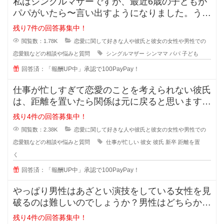
私はシングルマザーですが、最近6歳の子どもが
パパがいたら〜言い出すようになりました。うち
ではもう元旦那との関係も完全に切
残り7件の回答募集中！
閲覧数：1.78K
恋愛に関して好きな人や彼氏と彼女の女性や男性での
恋愛観などの相談や悩みと質問
シングルマザー
シンママ
パパ
子ども
回答済：「報酬UP中」承認で100PayPay！
仕事が忙しすぎて恋愛のことを考えられない彼氏
は、距離を置いたら関係は元に戻ると思いますか
？また元に戻る時はどんな時でしょ
残り4件の回答募集中！
閲覧数：2.38K
恋愛に関して好きな人や彼氏と彼女の女性や男性での
恋愛観などの相談や悩みと質問
仕事が忙しい
彼女
彼氏
新卒
距離を置
く
回答済：「報酬UP中」承認で100PayPay！
やっぱり男性はあざとい演技をしている女性を見
破るのは難しいのでしょうか？男性はどちらかと
いうとちょっと隙を見せてくれるよ
残り4件の回答募集中！