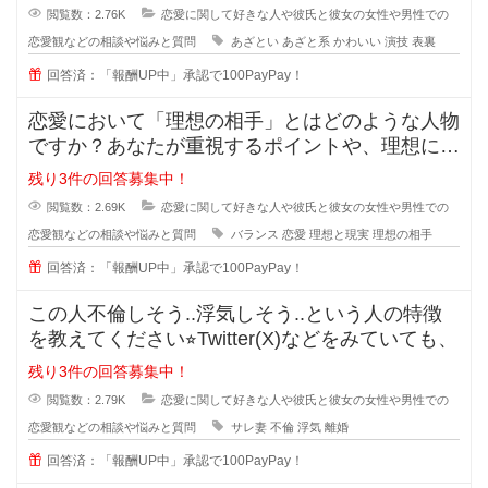
閲覧数：2.76K
恋愛に関して好きな人や彼氏と彼女の女性や男性での
恋愛観などの相談や悩みと質問
あざとい
あざと系
かわいい
演技
表裏
回答済：「報酬UP中」承認で100PayPay！
恋愛において「理想の相手」とはどのような人物
ですか？あなたが重視するポイントや、理想に近
づくためのアドバイスがあれば教え
残り3件の回答募集中！
閲覧数：2.69K
恋愛に関して好きな人や彼氏と彼女の女性や男性での
恋愛観などの相談や悩みと質問
バランス
恋愛
理想と現実
理想の相手
回答済：「報酬UP中」承認で100PayPay！
この人不倫しそう..浮気しそう..という人の特徴
を教えてください⭐︎Twitter(X)などをみていても、
残り3件の回答募集中！
閲覧数：2.79K
恋愛に関して好きな人や彼氏と彼女の女性や男性での
恋愛観などの相談や悩みと質問
サレ妻
不倫
浮気
離婚
回答済：「報酬UP中」承認で100PayPay！