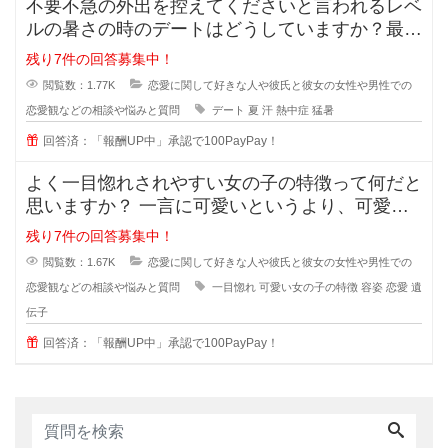
不要不急の外出を控えてくださいと言われるレベ
ルの暑さの時のデートはどうしていますか？最近
の夏はとっても暑くて、一歩外に出
残り7件の回答募集中！
閲覧数：1.77K
恋愛に関して好きな人や彼氏と彼女の女性や男性での
恋愛観などの相談や悩みと質問
デート
夏
汗
熱中症
猛暑
回答済：「報酬UP中」承認で100PayPay！
よく一目惚れされやすい女の子の特徴って何だと
思いますか？ 一言に可愛いというより、可愛い
子なんていくらでもいるのに(綺麗
残り7件の回答募集中！
閲覧数：1.67K
恋愛に関して好きな人や彼氏と彼女の女性や男性での
恋愛観などの相談や悩みと質問
一目惚れ
可愛い女の子の特徴
容姿
恋愛
遺
伝子
回答済：「報酬UP中」承認で100PayPay！