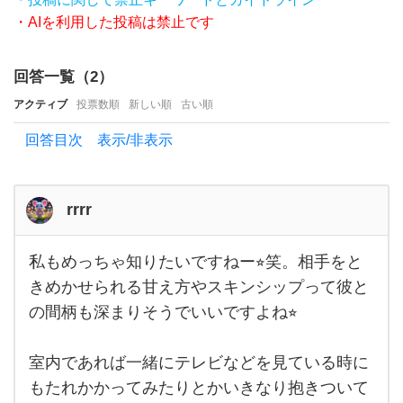
シ
・AIを利用した投稿は禁止です
ッ
プ
回答一覧（
2
）
や甘
アクティブ
投票数順
新しい順
古い順
え方
回答目次 表示/非表示
を教
え
て
rrrr
い
た
私もめっちゃ知りたいですねー⭐︎笑。相手をと
私も
だ
めっ
きめかせられる甘え方やスキンシップって彼と
ちゃ
き
の間柄も深まりそうでいいですよね⭐︎
知り
たい
た
です
ねー
い
室内であれば一緒にテレビなどを見ている時に
⭐︎
笑。
もたれかかってみたりとかいきなり抱きついて
で
相手