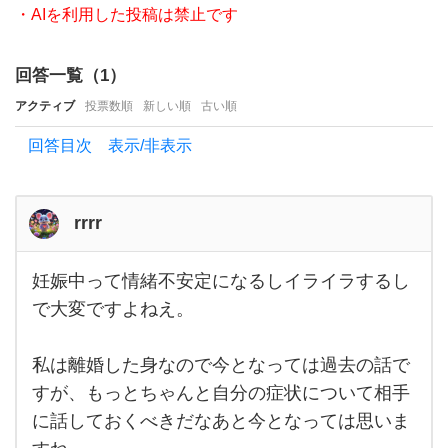
の
・AIを利用した投稿は禁止です
パー
ト
回答一覧（
1
）
ナー
アクティブ
投票数順
新しい順
古い順
へ
回答目次 表示/非表示
の気
持
ち、
rrrr
対
妊娠中って情緒不安定になるしイライラするし
応。
妊娠
中っ
で大変ですよねえ。
男性
て情
緒不
側の
安定
私は離婚した身なので今となっては過去の話で
にな
対応
るし
すが、もっとちゃんと自分の症状について相手
の仕
イラ
イラ
に話しておくべきだなあと今となっては思いま
方、
する