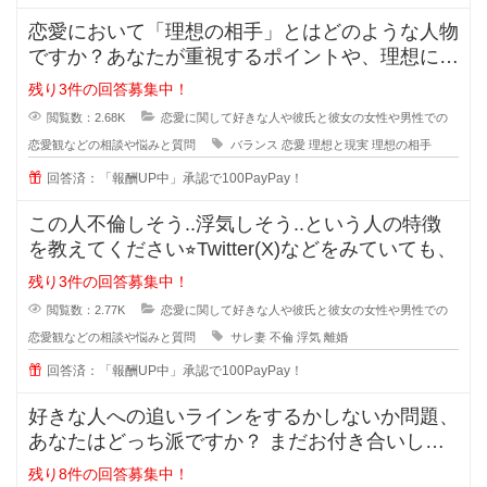
恋愛において「理想の相手」とはどのような人物
ですか？あなたが重視するポイントや、理想に近
づくためのアドバイスがあれば教え
残り3件の回答募集中！
閲覧数：2.68K
恋愛に関して好きな人や彼氏と彼女の女性や男性での
恋愛観などの相談や悩みと質問
バランス
恋愛
理想と現実
理想の相手
回答済：「報酬UP中」承認で100PayPay！
この人不倫しそう..浮気しそう..という人の特徴
を教えてください⭐︎Twitter(X)などをみていても、
残り3件の回答募集中！
閲覧数：2.77K
恋愛に関して好きな人や彼氏と彼女の女性や男性での
恋愛観などの相談や悩みと質問
サレ妻
不倫
浮気
離婚
回答済：「報酬UP中」承認で100PayPay！
好きな人への追いラインをするかしないか問題、
あなたはどっち派ですか？ まだお付き合いして
いない段階での好きな人への
残り8件の回答募集中！