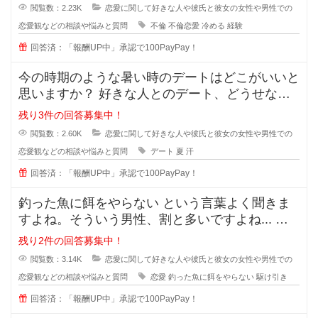
閲覧数：2.23K
恋愛に関して好きな人や彼氏と彼女の女性や男性での
恋愛観などの相談や悩みと質問
不倫
不倫恋愛
冷める
経験
回答済：「報酬UP中」承認で100PayPay！
今の時期のような暑い時のデートはどこがいいと
思いますか？ 好きな人とのデート、どうせなら
街を散策したりデートスポッ
残り3件の回答募集中！
閲覧数：2.60K
恋愛に関して好きな人や彼氏と彼女の女性や男性での
恋愛観などの相談や悩みと質問
デート
夏
汗
回答済：「報酬UP中」承認で100PayPay！
釣った魚に餌をやらない という言葉よく聞きま
すよね。そういう男性、割と多いですよね... な
ぜ付き合った途端に覚めたよう
残り2件の回答募集中！
閲覧数：3.14K
恋愛に関して好きな人や彼氏と彼女の女性や男性での
恋愛観などの相談や悩みと質問
恋愛
釣った魚に餌をやらない
駆け引き
回答済：「報酬UP中」承認で100PayPay！