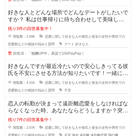
好きな人とどんな場所でどんなデートがしたいで
すか？ 私は仕事帰りに待ち合わせして美味しい
ものを一緒に食べながら時間を過ご
残り3件の回答募集中！
閲覧数：2.59K
恋愛に関して好きな人や彼氏と彼女の女性や男性での
恋愛観などの相談や悩みと質問
デート
好きな人
回答済：「報酬UP中」承認で100PayPay！
好きなんですが最近冷たいので安心しきってる彼
氏を不安にさせる方法が知りたいです！一緒にい
るのが当たり前になってしまってる
閲覧数：4.31K
恋愛に関して好きな人や彼氏と彼女の女性や男性での
恋愛観などの相談や悩みと質問
不安
恋人の転勤が決まって遠距離恋愛をしなければな
らなくなった時、あなたならどうしますか？突然
恋人の転勤が決まって遠距離に..
残り7件の回答募集中！
閲覧数：2.07K
恋愛に関して好きな人や彼氏と彼女の女性や男性での
恋愛観などの相談や悩みと質問
不安
海外
遠距離
遠距離恋愛
飛行機