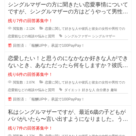
シングルマザーの方に聞きたい恋愛事情について
ですが、シングルマザーの方はどうやって男性と
会う時間を作っているのでしょうか
残り7件の回答募集中！
閲覧数：2.12K
恋愛に関して好きな人や彼氏と彼女の女性や男性での
恋愛観などの相談や悩みと質問
シングルファザー
シングルマザー
回答済：「報酬UP中」承認で100PayPay！
恋愛したい！と思うのになかなか好きな人ができ
ないとき、あなただったら何をしますか？彼氏が
欲しい！彼女がほしい！と思ってい
残り6件の回答募集中！
閲覧数：2.07K
恋愛に関して好きな人や彼氏と彼女の女性や男性での
恋愛観などの相談や悩みと質問
ダイエット
好きな人
自分磨き
趣味
回答済：「報酬UP中」承認で100PayPay！
私はシングルマザーですが、最近6歳の子どもが
パパがいたら〜言い出すようになりました。うち
ではもう元旦那との関係も完全に切
残り7件の回答募集中！