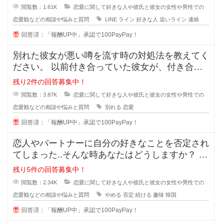
閲覧数：1.61K
恋愛に関して好きな人や彼氏と彼女の女性や男性での
恋愛観などの相談や悩みと質問
LINE
ライン
好きな人
追いライン
連絡
回答済：「報酬UP中」承認で100PayPay！
別れた彼女が悪い噂を流す時の対処法を教えてく
ださい。 以前付き合っていた彼女が、付き合っ
ている時のことを周囲に平気
残り2件の回答募集中！
閲覧数：3.87K
恋愛に関して好きな人や彼氏と彼女の女性や男性での
恋愛観などの相談や悩みと質問
別れる
恋愛
回答済：「報酬UP中」承認で100PayPay！
恋人やパートナーに自分の好きなことを否定され
てしまった..そんな時あなたはどうしますか？ 私
は元々韓国が好きで、韓
残り5件の回答募集中！
閲覧数：2.34K
恋愛に関して好きな人や彼氏と彼女の女性や男性での
恋愛観などの相談や悩みと質問
やめる
否定
続ける
趣味
韓国
回答済：「報酬UP中」承認で100PayPay！