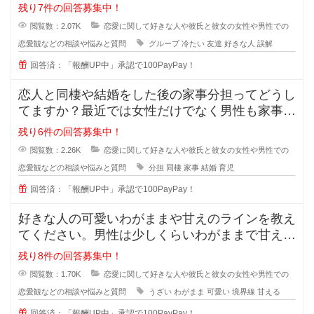
階で、2人だとまだぎこちないから
残り7件の回答募集中！
閲覧数：2.07K
恋愛に関して好きな人や彼氏と彼女の女性や男性での
恋愛観などの相談や悩みと質問
グループ
冷たい
友達
好きな人
誤解
回答済：「報酬UP中」承認で100PayPay！
恋人と同棲や結婚をした後の家事分担ってどうし
てますか？最近では女性だけでなく男性も家事を
やろうみたいな風潮がある時代です
残り6件の回答募集中！
閲覧数：2.26K
恋愛に関して好きな人や彼氏と彼女の女性や男性での
恋愛観などの相談や悩みと質問
分担
同棲
家事
結婚
育児
回答済：「報酬UP中」承認で100PayPay！
好きな人の可愛いわがままや甘えのラインを教え
てください。男性は少しくらいわがままで甘えて
くれる女性が好きと言いますが、あ
残り8件の回答募集中！
閲覧数：1.70K
恋愛に関して好きな人や彼氏と彼女の女性や男性での
恋愛観などの相談や悩みと質問
うざい
わがまま
可愛い
境界線
甘える
回答済：「報酬UP中」承認で100PayPay！