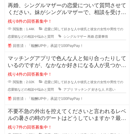
再婚、シングルマザーの恋愛について質問させて
ください。妹がシングルマザーで、相談を受けた
のですが私も悩んでおり、皆さんの
残り8件の回答募集中！
閲覧数：1.44K
恋愛に関して好きな人や彼氏と彼女の女性や男性での
恋愛観などの相談や悩みと質問
シングルマザー
再婚
恋愛事情
回答済：「報酬UP中」承認で100PayPay！
マッチングアプリで色んな人と知り合ったりして
いるのですが、なかなか好きになる人が見つかり
ません。 好きになる人って
残り4件の回答募集中！
閲覧数：2.02K
恋愛に関して好きな人や彼氏と彼女の女性や男性での
恋愛観などの相談や悩みと質問
アプリ
マッチング
好きな人
片思い
回答済：「報酬UP中」承認で100PayPay！
不要不急の外出を控えてくださいと言われるレベ
ルの暑さの時のデートはどうしていますか？最近
の夏はとっても暑くて、一歩外に出
残り7件の回答募集中！