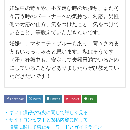
妊娠中の苛々や、不安定な時の気持ち、またそ
妊娠
う言う時のパートナーへの気持ち、対応。男性
中の
側の対応の仕方、気をつけたこと、気をつけて
苛々
いること、等教えていただきたいです。
や、
妊娠中、マタニティブルーもあり 苛々される
不安
方もいらっしゃると思います。私はそうです…
定な
（汗）妊娠中も、安定して夫婦円満でいるため
時の
にしていることなどありましたらぜひ教えてい
気持
ただきたいです！
ち、
ま
た
Facebook
Twitter
Hatena
Pocket
LINE
そ
・ギフト獲得や特典に関して詳しく見る
う言
・サイトコンセプトと投稿内容に関して
う時
・投稿に関して禁止キーワードとガイドライン