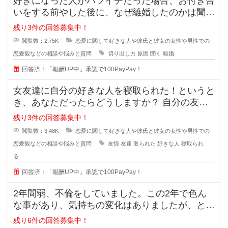
好きになった人がバツイチだった場合、お付き合
いをする前やした後に、なぜ離婚したのかは聞き
ますか？ 離婚した原因を聞
残り3件の回答募集中！
閲覧数：2.75K
恋愛に関して好きな人や彼氏と彼女の女性や男性での
恋愛観などの相談や悩みと質問
切り出し方
原因
聞く
離婚
回答済：「報酬UP中」承認で100PayPay！
女友達に自分の好きな人を寝取られた！というと
き、あなただったらどうしますか？ 自分の友達
に好きな人の話をするのは女
残り3件の回答募集中！
閲覧数：3.48K
恋愛に関して好きな人や彼氏と彼女の女性や男性での
恋愛観などの相談や悩みと質問
友情
友達
取られた
好きな人
寝取られ
る
回答済：「報酬UP中」承認で100PayPay！
2年間弱、不倫をしていました。この2年で色ん
な事があり、気持ちの変化はありましたが、とに
かく彼の事が大好きで一緒にいれる
残り6件の回答募集中！