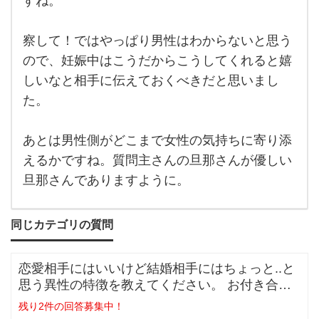
すね。
しで
大変
です
よね
察して！ではやっぱり男性はわからないと思う
え。
私
ので、妊娠中はこうだからこうしてくれると嬉
しいなと相手に伝えておくべきだと思いまし
た。
あとは男性側がどこまで女性の気持ちに寄り添
えるかですね。質問主さんの旦那さんが優しい
旦那さんでありますように。
同じカテゴリの質問
恋愛相手にはいいけど結婚相手にはちょっと..と
思う異性の特徴を教えてください。 お付き合い
をしている間に相手のいい
残り2件の回答募集中！