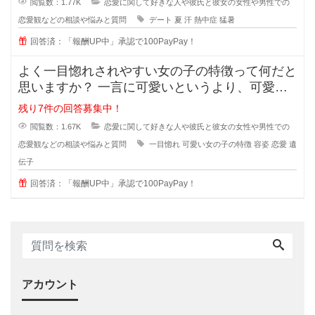
閲覧数：1.77K
恋愛に関して好きな人や彼氏と彼女の女性や男性での
恋愛観などの相談や悩みと質問
デート
夏
汗
熱中症
猛暑
回答済：「報酬UP中」承認で100PayPay！
よく一目惚れされやすい女の子の特徴って何だと
思いますか？ 一言に可愛いというより、可愛い
子なんていくらでもいるのに(綺麗
残り7件の回答募集中！
閲覧数：1.67K
恋愛に関して好きな人や彼氏と彼女の女性や男性での
恋愛観などの相談や悩みと質問
一目惚れ
可愛い女の子の特徴
容姿
恋愛
遺
伝子
回答済：「報酬UP中」承認で100PayPay！
アカウント