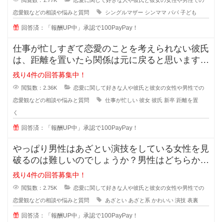
閲覧数：1.77K
恋愛に関して好きな人や彼氏と彼女の女性や男性での
恋愛観などの相談や悩みと質問
シングルマザー
シンママ
パパ
子ども
回答済：「報酬UP中」承認で100PayPay！
仕事が忙しすぎて恋愛のことを考えられない彼氏
は、距離を置いたら関係は元に戻ると思いますか
？また元に戻る時はどんな時でしょ
残り4件の回答募集中！
閲覧数：2.36K
恋愛に関して好きな人や彼氏と彼女の女性や男性での
恋愛観などの相談や悩みと質問
仕事が忙しい
彼女
彼氏
新卒
距離を置
く
回答済：「報酬UP中」承認で100PayPay！
やっぱり男性はあざとい演技をしている女性を見
破るのは難しいのでしょうか？男性はどちらかと
いうとちょっと隙を見せてくれるよ
残り4件の回答募集中！
閲覧数：2.75K
恋愛に関して好きな人や彼氏と彼女の女性や男性での
恋愛観などの相談や悩みと質問
あざとい
あざと系
かわいい
演技
表裏
回答済：「報酬UP中」承認で100PayPay！