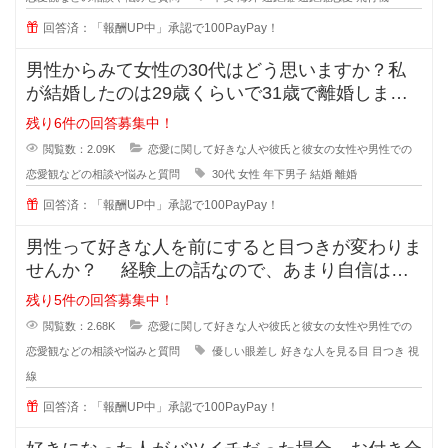
回答済：「報酬UP中」承認で100PayPay！
男性からみて女性の30代はどう思いますか？私
が結婚したのは29歳くらいで31歳で離婚しまし
たが、30歳の誕生日の時に元旦
残り6件の回答募集中！
閲覧数：2.09K
恋愛に関して好きな人や彼氏と彼女の女性や男性での
恋愛観などの相談や悩みと質問
30代
女性
年下男子
結婚
離婚
回答済：「報酬UP中」承認で100PayPay！
男性って好きな人を前にすると目つきが変わりま
せんか？ 経験上の話なので、あまり自信はな
いのですが... なんというか、
残り5件の回答募集中！
閲覧数：2.68K
恋愛に関して好きな人や彼氏と彼女の女性や男性での
恋愛観などの相談や悩みと質問
優しい眼差し
好きな人を見る目
目つき
視
線
回答済：「報酬UP中」承認で100PayPay！