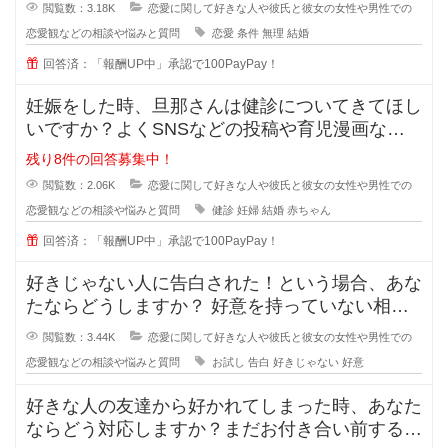
閲覧数：3.18K
恋愛に関して好きな人や彼氏と彼女の女性や男性での
恋愛観などの相談や悩みと質問
恋愛
条件
無理
結婚
回答済：「報酬UP中」承認で100PayPay！
妊娠をした時、旦那さんは健診についてきてほし
いですか？よくSNSなどの投稿や育児漫画など
を見ていたりすると、仲の良さそう
残り8件の回答募集中！
閲覧数：2.06K
恋愛に関して好きな人や彼氏と彼女の女性や男性での
恋愛観などの相談や悩みと質問
健診
妊婦
結婚
赤ちゃん
回答済：「報酬UP中」承認で100PayPay！
好きじゃない人に告白された！という場合、あな
たならどうしますか？ 好意を持っていない相手
からの告白、結構戸惑ったり
閲覧数：3.44K
恋愛に関して好きな人や彼氏と彼女の女性や男性での
恋愛観などの相談や悩みと質問
お試し
告白
好きじゃない
好意
好きな人の友達から好かれてしまった時、あなた
ならどう対応しますか？まだお付き合い前する段