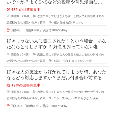
いですか？よくSNSなどの投稿や育児漫画など
を見ていたりすると、仲の良さそう
残り8件の回答募集中！
閲覧数：2.07K
恋愛に関して好きな人や彼氏と彼女の女性や男性での
恋愛観などの相談や悩みと質問
健診
妊婦
結婚
赤ちゃん
回答済：「報酬UP中」承認で100PayPay！
好きじゃない人に告白された！という場合、あな
たならどうしますか？ 好意を持っていない相手
からの告白、結構戸惑ったり
閲覧数：3.46K
恋愛に関して好きな人や彼氏と彼女の女性や男性での
恋愛観などの相談や悩みと質問
お試し
告白
好きじゃない
好意
好きな人の友達から好かれてしまった時、あなた
ならどう対応しますか？まだお付き合い前する段
階で、2人だとまだぎこちないから
残り7件の回答募集中！
閲覧数：2.07K
恋愛に関して好きな人や彼氏と彼女の女性や男性での
恋愛観などの相談や悩みと質問
グループ
冷たい
友達
好きな人
誤解
回答済：「報酬UP中」承認で100PayPay！