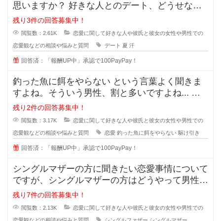
思いますか？ 好きな人とのデート、どうせなら
街を散策したりデートスポッ
残り3件の回答募集中！
閲覧数：2.61K
恋愛に関して好きな人や彼氏と彼女の女性や男性での
恋愛観などの相談や悩みと質問
デート
夏
汗
回答済：「報酬UP中」承認で100PayPay！
釣った魚に餌をやらない という言葉よく聞きま
すよね。そういう男性、割と多いですよね... な
ぜ付き合った途端に覚めたよう
残り2件の回答募集中！
閲覧数：3.17K
恋愛に関して好きな人や彼氏と彼女の女性や男性での
恋愛観などの相談や悩みと質問
恋愛
釣った魚に餌をやらない
駆け引き
回答済：「報酬UP中」承認で100PayPay！
シングルマザーの方に聞きたい恋愛事情について
ですが、シングルマザーの方はどうやって男性と
会う時間を作っているのでしょうか
残り7件の回答募集中！
閲覧数：2.13K
恋愛に関して好きな人や彼氏と彼女の女性や男性での
恋愛観などの相談や悩みと質問
シングルファザー
シングルマザー