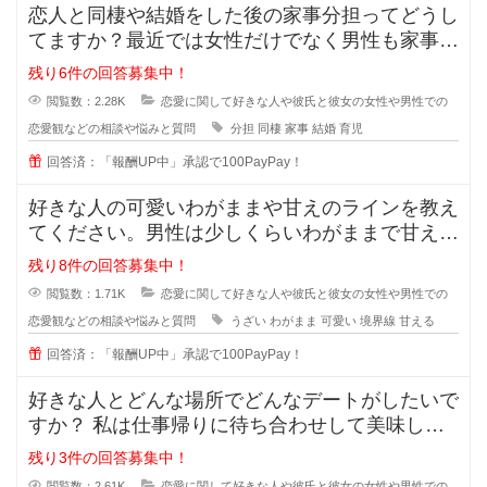
恋人と同棲や結婚をした後の家事分担ってどうし
てますか？最近では女性だけでなく男性も家事を
やろうみたいな風潮がある時代です
残り6件の回答募集中！
閲覧数：2.28K
恋愛に関して好きな人や彼氏と彼女の女性や男性での
恋愛観などの相談や悩みと質問
分担
同棲
家事
結婚
育児
回答済：「報酬UP中」承認で100PayPay！
好きな人の可愛いわがままや甘えのラインを教え
てください。男性は少しくらいわがままで甘えて
くれる女性が好きと言いますが、あ
残り8件の回答募集中！
閲覧数：1.71K
恋愛に関して好きな人や彼氏と彼女の女性や男性での
恋愛観などの相談や悩みと質問
うざい
わがまま
可愛い
境界線
甘える
回答済：「報酬UP中」承認で100PayPay！
好きな人とどんな場所でどんなデートがしたいで
すか？ 私は仕事帰りに待ち合わせして美味しい
ものを一緒に食べながら時間を過ご
残り3件の回答募集中！
閲覧数：2.61K
恋愛に関して好きな人や彼氏と彼女の女性や男性での