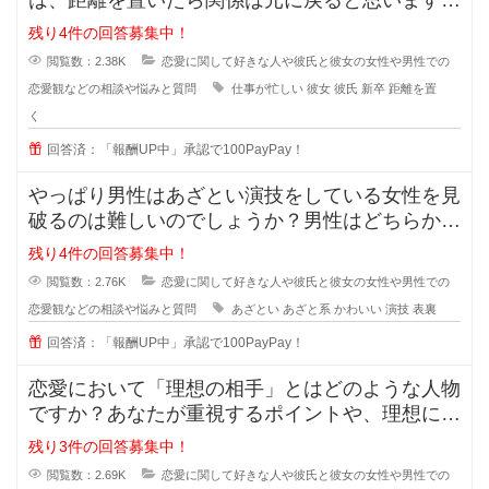
？また元に戻る時はどんな時でしょ
残り4件の回答募集中！
閲覧数：2.38K
恋愛に関して好きな人や彼氏と彼女の女性や男性での
恋愛観などの相談や悩みと質問
仕事が忙しい
彼女
彼氏
新卒
距離を置
く
回答済：「報酬UP中」承認で100PayPay！
やっぱり男性はあざとい演技をしている女性を見
破るのは難しいのでしょうか？男性はどちらかと
いうとちょっと隙を見せてくれるよ
残り4件の回答募集中！
閲覧数：2.76K
恋愛に関して好きな人や彼氏と彼女の女性や男性での
恋愛観などの相談や悩みと質問
あざとい
あざと系
かわいい
演技
表裏
回答済：「報酬UP中」承認で100PayPay！
恋愛において「理想の相手」とはどのような人物
ですか？あなたが重視するポイントや、理想に近
づくためのアドバイスがあれば教え
残り3件の回答募集中！
閲覧数：2.69K
恋愛に関して好きな人や彼氏と彼女の女性や男性での