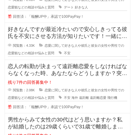
恋愛観などの相談や悩みと質問
デート
好きな人
回答済：「報酬UP中」承認で100PayPay！
好きなんですが最近冷たいので安心しきってる彼
氏を不安にさせる方法が知りたいです！一緒にい
るのが当たり前になってしまってる
閲覧数：4.33K
恋愛に関して好きな人や彼氏と彼女の女性や男性での
恋愛観などの相談や悩みと質問
不安
恋人の転勤が決まって遠距離恋愛をしなければな
らなくなった時、あなたならどうしますか？突然
恋人の転勤が決まって遠距離に..
残り7件の回答募集中！
閲覧数：2.08K
恋愛に関して好きな人や彼氏と彼女の女性や男性での
恋愛観などの相談や悩みと質問
不安
海外
遠距離
遠距離恋愛
飛行機
回答済：「報酬UP中」承認で100PayPay！
男性からみて女性の30代はどう思いますか？私
が結婚したのは29歳くらいで31歳で離婚しまし
たが、30歳の誕生日の時に元旦