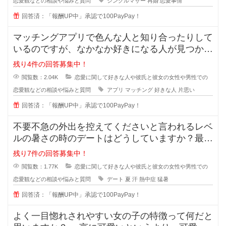
恋愛観などの相談や悩みと質問
シングルマザー
再婚
恋愛事情
回答済：「報酬UP中」承認で100PayPay！
マッチングアプリで色んな人と知り合ったりして
いるのですが、なかなか好きになる人が見つかり
ません。 好きになる人って
残り4件の回答募集中！
閲覧数：2.04K
恋愛に関して好きな人や彼氏と彼女の女性や男性での
恋愛観などの相談や悩みと質問
アプリ
マッチング
好きな人
片思い
回答済：「報酬UP中」承認で100PayPay！
不要不急の外出を控えてくださいと言われるレベ
ルの暑さの時のデートはどうしていますか？最近
の夏はとっても暑くて、一歩外に出
残り7件の回答募集中！
閲覧数：1.77K
恋愛に関して好きな人や彼氏と彼女の女性や男性での
恋愛観などの相談や悩みと質問
デート
夏
汗
熱中症
猛暑
回答済：「報酬UP中」承認で100PayPay！
よく一目惚れされやすい女の子の特徴って何だと