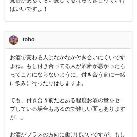
覚悟があるくらい愛してるなら付き合っていけ
ばいいですよ！
tobo
お酒で変わる人はなかなか付き合いにくいです
お酒
で変
よね。もし付き合ってる人が酒癖が悪かったら
わる
ってことにならないように、付き合う前に一緒
人は
なか
に飲みに行ったりはしますよ。
なか
付き
合い
にく
でも、付き合う前だとある程度お酒の量をセー
いで
ブしている場合もあるので難しい面もあります
すよ
ね。
が…。
もし
付き
合っ
てる
お酒がプラスの方向に働けばいいですが、もし