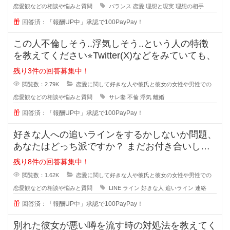
恋愛観などの相談や悩みと質問
バランス
恋愛
理想と現実
理想の相手
回答済：「報酬UP中」承認で100PayPay！
この人不倫しそう..浮気しそう..という人の特徴
を教えてください⭐︎Twitter(X)などをみていても、
残り3件の回答募集中！
閲覧数：2.79K
恋愛に関して好きな人や彼氏と彼女の女性や男性での
恋愛観などの相談や悩みと質問
サレ妻
不倫
浮気
離婚
回答済：「報酬UP中」承認で100PayPay！
好きな人への追いラインをするかしないか問題、
あなたはどっち派ですか？ まだお付き合いして
いない段階での好きな人への
残り8件の回答募集中！
閲覧数：1.62K
恋愛に関して好きな人や彼氏と彼女の女性や男性での
恋愛観などの相談や悩みと質問
LINE
ライン
好きな人
追いライン
連絡
回答済：「報酬UP中」承認で100PayPay！
別れた彼女が悪い噂を流す時の対処法を教えてく