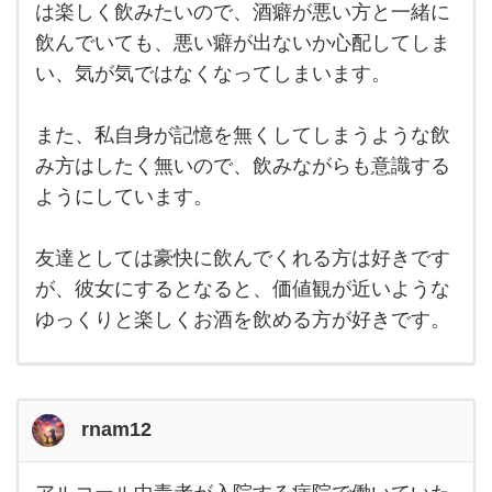
が悪
は楽しく飲みたいので、酒癖が悪い方と一緒に
が、
い彼
飲んでいても、悪い癖が出ないか心配してしま
女は
お
無し
い、気が気ではなくなってしまいます。
だと
思っ
てい
ま
また、私自身が記憶を無くしてしまうような飲
す。
み方はしたく無いので、飲みながらも意識する
お酒
は楽
ようにしています。
しく
飲み
たい
の
友達としては豪快に飲んでくれる方は好きです
で、
が、彼女にするとなると、価値観が近いような
酒癖
が
ゆっくりと楽しくお酒を飲める方が好きです。
rnam12