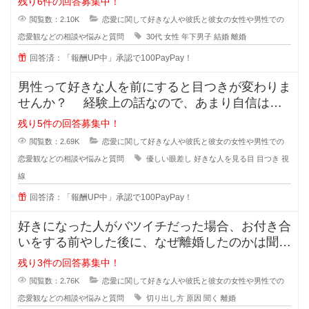
残り6件の回答募集中！
閲覧数：2.10K
恋愛に関して好きな人や彼氏と彼女の女性や男性での
恋愛観などの相談や悩みと質問
30代
女性
年下男子
結婚
離婚
回答済：「報酬UP中」承認で100PayPay！
男性って好きな人を前にすると目つきが変わりま
せんか？ 経験上の話なので、あまり自信はな
いのですが... なんというか、
残り5件の回答募集中！
閲覧数：2.69K
恋愛に関して好きな人や彼氏と彼女の女性や男性での
恋愛観などの相談や悩みと質問
優しい眼差し
好きな人を見る目
目つき
視
線
回答済：「報酬UP中」承認で100PayPay！
好きになった人がバツイチだった場合、お付き合
いをする前やした後に、なぜ離婚したのかは聞き
ますか？ 離婚した原因を聞
残り3件の回答募集中！
閲覧数：2.76K
恋愛に関して好きな人や彼氏と彼女の女性や男性での
恋愛観などの相談や悩みと質問
切り出し方
原因
聞く
離婚