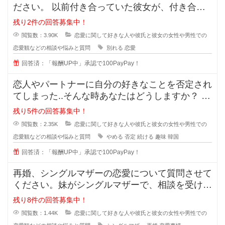
ださい。 以前付き合っていた彼女が、付き合っ
ている時のことを周囲に平気
残り2件の回答募集中！
閲覧数：3.90K
恋愛に関して好きな人や彼氏と彼女の女性や男性での
恋愛観などの相談や悩みと質問
別れる
恋愛
回答済：「報酬UP中」承認で100PayPay！
恋人やパートナーに自分の好きなことを否定され
てしまった..そんな時あなたはどうしますか？ 私
は元々韓国が好きで、韓
残り5件の回答募集中！
閲覧数：2.35K
恋愛に関して好きな人や彼氏と彼女の女性や男性での
恋愛観などの相談や悩みと質問
やめる
否定
続ける
趣味
韓国
回答済：「報酬UP中」承認で100PayPay！
再婚、シングルマザーの恋愛について質問させて
ください。妹がシングルマザーで、相談を受けた
のですが私も悩んでおり、皆さんの
残り8件の回答募集中！
閲覧数：1.44K
恋愛に関して好きな人や彼氏と彼女の女性や男性での