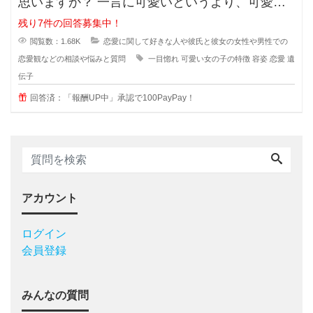
思いますか？ 一言に可愛いというより、可愛い
子なんていくらでもいるのに(綺麗
残り7件の回答募集中！
閲覧数：1.68K
恋愛に関して好きな人や彼氏と彼女の女性や男性での
恋愛観などの相談や悩みと質問
一目惚れ
可愛い女の子の特徴
容姿
恋愛
遺
伝子
回答済：「報酬UP中」承認で100PayPay！
アカウント
ログイン
会員登録
みんなの質問