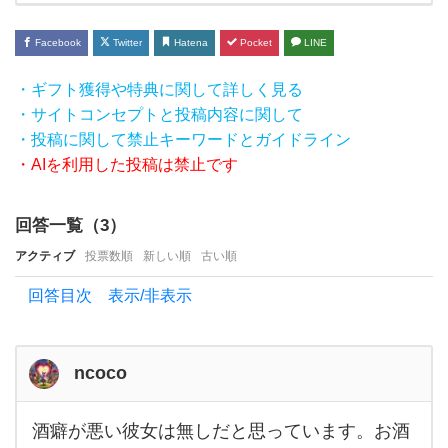
す
か？
Facebook
Twitter
Hatena
Pocket
LINE
夏に
・ギフト獲得や特典に関して詳しく見る
な
・サイトコンセプトと投稿内容に関して
る
・投稿に関して禁止キーワードとガイドライン
と
・AIを利用した投稿は禁止です
お酒
を飲
回答一覧（
3
）
む機
アクティブ
投票数順
新しい順
古い順
会も
回答目次 表示/非表示
多い
と思
い
ncoco
ま
酒癖が悪い彼女は無しだと思っています。お酒
す
酒癖