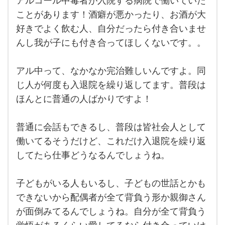
アルコール中毒者が入院する病院で働いていた
アル
コー
ことがあります！酒癖が悪かったり、お酒が大
ル中
好きでよく飲む人、自分だったら付き合いませ
毒者
が入
んし我が子にも付き合ってほしくないです。。
院す
る病
院で
働い
アル中って、なかなか完治難しいんですよ。同
てい
じ人が何度も入退院を繰り返してます。普段は
たこ
とが
ほんとに普通の人ばかりですよ！
あり
ま
す！
酒癖
普通に会話もできるし、普段は皆社会人として
が悪
働いてるそうだけど、これだけ入退院を繰り返
かっ
してたら仕事どうなるんでしょうね。
子どもがいる人もいるし、子どもの世話とかも
できないから配偶者が全て背負う形か親御さん
が面倒みてるんでしょうね。自分が全て背負う