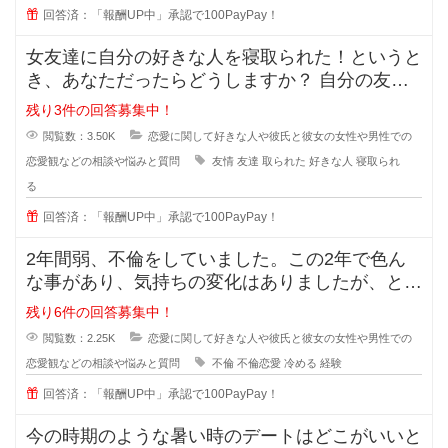
回答済：「報酬UP中」承認で100PayPay！
女友達に自分の好きな人を寝取られた！というと
き、あなただったらどうしますか？ 自分の友達
に好きな人の話をするのは女
残り3件の回答募集中！
閲覧数：3.50K
恋愛に関して好きな人や彼氏と彼女の女性や男性での
恋愛観などの相談や悩みと質問
友情
友達
取られた
好きな人
寝取られ
る
回答済：「報酬UP中」承認で100PayPay！
2年間弱、不倫をしていました。この2年で色ん
な事があり、気持ちの変化はありましたが、とに
かく彼の事が大好きで一緒にいれる
残り6件の回答募集中！
閲覧数：2.25K
恋愛に関して好きな人や彼氏と彼女の女性や男性での
恋愛観などの相談や悩みと質問
不倫
不倫恋愛
冷める
経験
回答済：「報酬UP中」承認で100PayPay！
今の時期のような暑い時のデートはどこがいいと