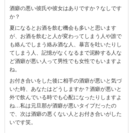
酒癖の悪い彼氏や彼女はありですか？なしです
酒癖
か？
の悪
夏になるとお酒を飲む機会も多いと思います
い彼
が、お酒を飲むと人が変わってしまう人や誰で
氏や
も絡んでしまう絡み酒な人、暴言を吐いたりし
彼女
てしまう人、記憶がなくなるまで泥酔する人な
は
ど酒癖が悪い人って男性でも女性でもいますよ
あ
ね。
り
お付き合いをした後に相手の酒癖が悪いと気づ
で
いた時、あなたはどうしますか？酒癖が悪いと
す
外で飲んでいる時でも心配になったりしますよ
か？
ね…私は元旦那が酒癖が悪いタイプだったの
な
で、次は酒癖の悪くない人とお付き合いがした
し
いです笑。
で