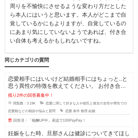
人が
周りを不愉快にさせるような変わり方だとした
酒
ら本人にはいうと思います。本人がどこまで自
覚しているかにもよりますが、自覚しているの
にあまり気にしていないようであれば、付き合
い自体も考えるかもしれないですね。
同じカテゴリの質問
恋愛相手にはいいけど結婚相手にはちょっと..と
思う異性の特徴を教えてください。 お付き合い
をしている間に相手のいい
残り2件の回答募集中！
閲覧数：3.19K
恋愛に関して好きな人や彼氏と彼女の女性や男性での
恋愛観などの相談や悩みと質問
恋愛
条件
無理
結婚
回答済：「報酬UP中」承認で100PayPay！
妊娠をした時、旦那さんは健診についてきてほし