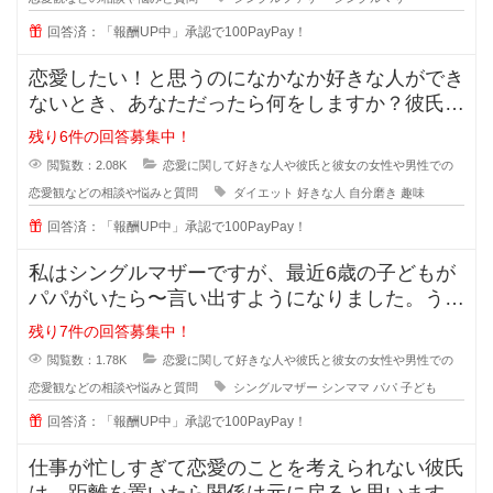
回答済：「報酬UP中」承認で100PayPay！
恋愛したい！と思うのになかなか好きな人ができ
ないとき、あなただったら何をしますか？彼氏が
欲しい！彼女がほしい！と思ってい
残り6件の回答募集中！
閲覧数：2.08K
恋愛に関して好きな人や彼氏と彼女の女性や男性での
恋愛観などの相談や悩みと質問
ダイエット
好きな人
自分磨き
趣味
回答済：「報酬UP中」承認で100PayPay！
私はシングルマザーですが、最近6歳の子どもが
パパがいたら〜言い出すようになりました。うち
ではもう元旦那との関係も完全に切
残り7件の回答募集中！
閲覧数：1.78K
恋愛に関して好きな人や彼氏と彼女の女性や男性での
恋愛観などの相談や悩みと質問
シングルマザー
シンママ
パパ
子ども
回答済：「報酬UP中」承認で100PayPay！
仕事が忙しすぎて恋愛のことを考えられない彼氏
は、距離を置いたら関係は元に戻ると思いますか