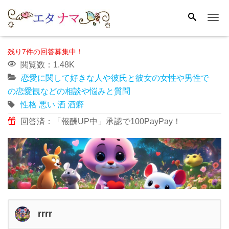
Me
残り7件の回答募集中！
閲覧数：1.48K
恋愛に関して好きな人や彼氏と彼女の女性や男性で
の恋愛観などの相談や悩みと質問
性格
悪い
酒
酒癖
回答済：「報酬UP中」承認で100PayPay！
rrrr