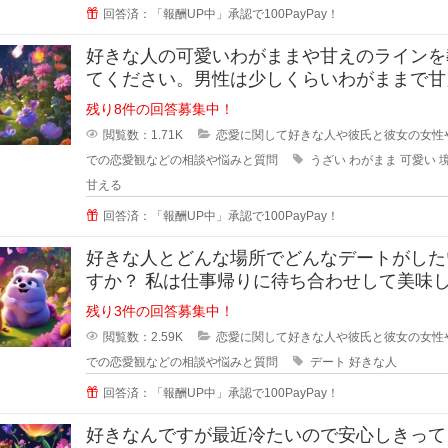
回答済：「報酬UP中」承認で100PayPay！
好きな人の可愛いわがままや甘えのラインを
てください。男性は少しくらいわがままで甘
くれる女性が好きと言いますが、あ
残り8件の回答募集中！
閲覧数：1.71K
恋愛に関して好きな人や彼氏と彼女の女性
での恋愛観などの相談や悩みと質問
うざい
わがまま
可愛い
甘える
回答済：「報酬UP中」承認で100PayPay！
好きな人とどんな場所でどんなデートがした
すか？ 私は仕事帰りに待ち合わせして美味
ものを一緒に食べながら時間を過ご
残り3件の回答募集中！
閲覧数：2.59K
恋愛に関して好きな人や彼氏と彼女の女性
での恋愛観などの相談や悩みと質問
デート
好きな人
回答済：「報酬UP中」承認で100PayPay！
好きなんですが最近冷たいので安心しきって