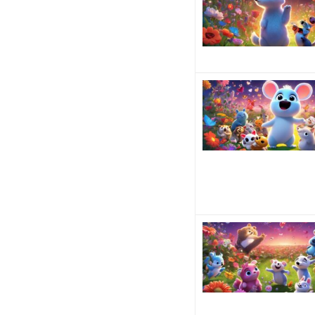
っ
て
し
ま
っ
た
と
い
う経
験は