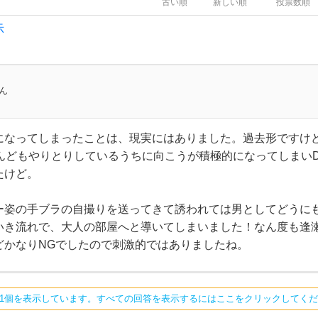
古い順
新しい順
投票数順
示
ん
になってしまったことは、現実にはありました。過去形ですけ
なんどもやりとりしているうちに向こうが積極的になってしまい
たけど。
ー姿の手ブラの自撮りを送ってきて誘われては男としてどうに
いき流れで、大人の部屋へと導いてしまいました！なん度も逢
どかなりNGでしたので刺激的ではありましたね。
ち1個を表示しています。すべての回答を表示するにはここをクリックしてく