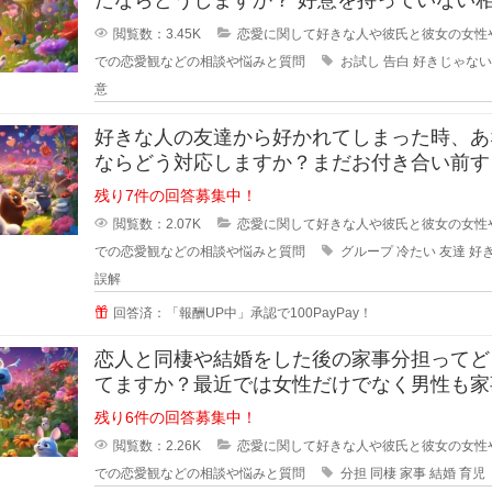
からの告白、結構戸惑ったり
閲覧数：3.45K
恋愛に関して好きな人や彼氏と彼女の女性
での恋愛観などの相談や悩みと質問
お試し
告白
好きじゃない
意
好きな人の友達から好かれてしまった時、あ
ならどう対応しますか？まだお付き合い前す
階で、2人だとまだぎこちないから
残り7件の回答募集中！
閲覧数：2.07K
恋愛に関して好きな人や彼氏と彼女の女性
での恋愛観などの相談や悩みと質問
グループ
冷たい
友達
好
誤解
回答済：「報酬UP中」承認で100PayPay！
恋人と同棲や結婚をした後の家事分担ってど
てますか？最近では女性だけでなく男性も家
やろうみたいな風潮がある時代です
残り6件の回答募集中！
閲覧数：2.26K
恋愛に関して好きな人や彼氏と彼女の女性
での恋愛観などの相談や悩みと質問
分担
同棲
家事
結婚
育児