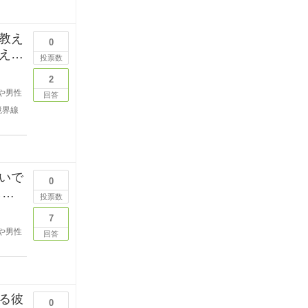
教え
0
えて
投票数
2
や男性
回答
境界線
いで
0
しい
投票数
7
や男性
回答
る彼
0