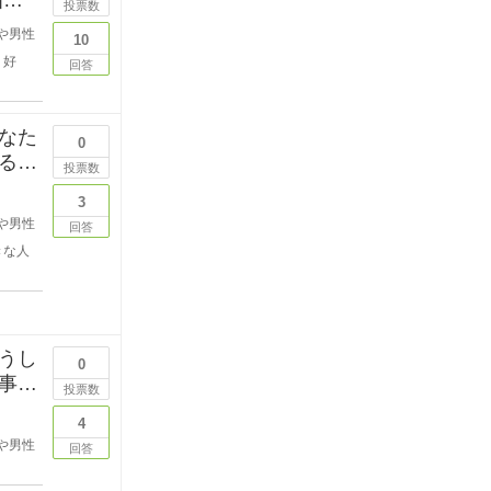
投票数
や男性
10
好
回答
なた
0
る段
投票数
3
や男性
回答
きな人
うし
0
事を
投票数
4
や男性
回答