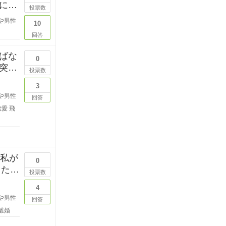
にい
投票数
や男性
10
回答
ばな
0
突然
投票数
3
や男性
回答
恋愛
飛
？私が
0
した
投票数
4
や男性
回答
離婚