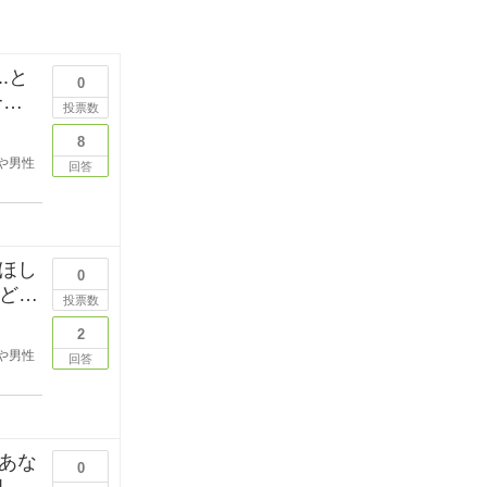
.と
0
投票数
8
や男性
回答
ほし
0
などを
投票数
2
や男性
回答
あな
0