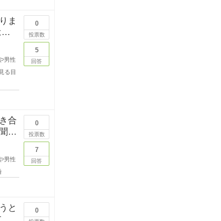
りま
0
はな
投票数
5
や男性
回答
見る目
き合
0
聞き
投票数
7
や男性
回答
婚
うと
0