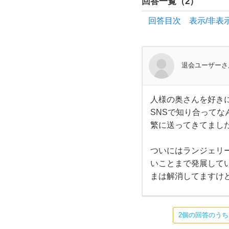
回答一覧（
2
）
ま
回答目次 表示/非表
た
は奥
退会ユーザーさ
さ
人様の奥さんを好き
人様
ん
SNSで知り合って
の奥
さん
繁に送ってきてまし
を好
や旦
きに
なっ
ついにはランジェリ
てし
那さ
まっ
いことまで発展して
たこ
まは解消してますけ
と
ん
は、
現実
には
が
あり
2個の回答のう
まし
た。