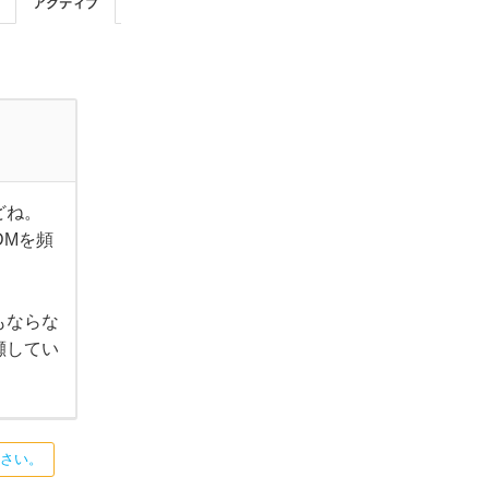
アクティブ
どね。
DMを頻
もならな
瀬してい
ださい。