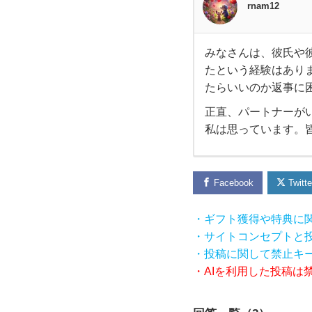
rnam12
みなさんは、彼氏や
み
たという経験はあり
たらいいのか返事に
な
正直、パートナーが
さ
私は思っています。
ん
Facebook
Twitte
は、
・ギフト獲得や特典に
彼氏
・サイトコンセプトと
・投稿に関して禁止キ
や彼
・AIを利用した投稿は
女、