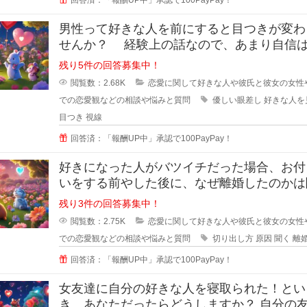
男性って好きな人を前にすると目つきが変わ
せんか？ 経験上の話なので、あまり自信
いのですが... なんというか、
残り5件の回答募集中！
閲覧数：2.68K
恋愛に関して好きな人や彼氏と彼女の女性
での恋愛観などの相談や悩みと質問
優しい眼差し
好きな人を
目つき
視線
回答済：「報酬UP中」承認で100PayPay！
好きになった人がバツイチだった場合、お付
いをする前やした後に、なぜ離婚したのかは
ますか？ 離婚した原因を聞
残り3件の回答募集中！
閲覧数：2.75K
恋愛に関して好きな人や彼氏と彼女の女性
での恋愛観などの相談や悩みと質問
切り出し方
原因
聞く
離
回答済：「報酬UP中」承認で100PayPay！
女友達に自分の好きな人を寝取られた！とい
き、あなただったらどうしますか？ 自分の友達