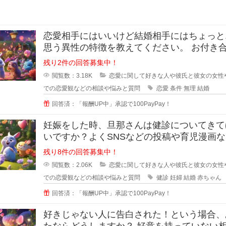
恋愛相手にはいいけど結婚相手にはちょっと.
思う異性の特徴を教えてください。 お付き合い
をしている間に相手のいい
残り2件の回答募集中！
閲覧数：3.18K
恋愛に関して好きな人や彼氏と彼女の女性
での恋愛観などの相談や悩みと質問
恋愛
条件
無理
結婚
回答済：「報酬UP中」承認で100PayPay！
妊娠をした時、旦那さんは健診についてきて
いですか？よくSNSなどの投稿や育児漫画
見ていたりすると、仲の良さそう
残り8件の回答募集中！
閲覧数：2.06K
恋愛に関して好きな人や彼氏と彼女の女性
での恋愛観などの相談や悩みと質問
健診
妊婦
結婚
赤ちゃん
回答済：「報酬UP中」承認で100PayPay！
好きじゃない人に告白された！という場合、
たならどうしますか？ 好意を持っていない相手