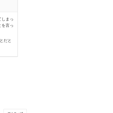
てしまっ
とを言っ
とだと