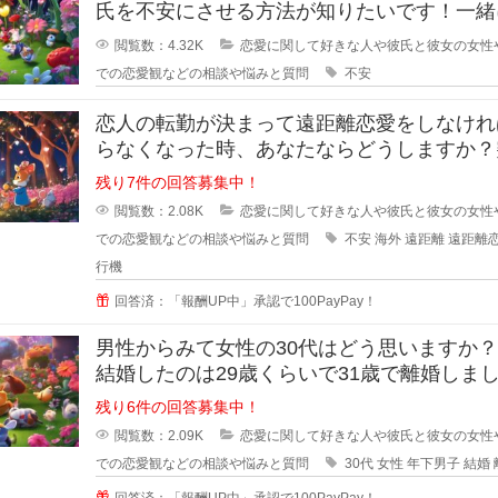
氏を不安にさせる方法が知りたいです！一緒
るのが当たり前になってしまってる
閲覧数：4.32K
恋愛に関して好きな人や彼氏と彼女の女性
での恋愛観などの相談や悩みと質問
不安
恋人の転勤が決まって遠距離恋愛をしなけれ
らなくなった時、あなたならどうしますか？
恋人の転勤が決まって遠距離に..
残り7件の回答募集中！
閲覧数：2.08K
恋愛に関して好きな人や彼氏と彼女の女性
での恋愛観などの相談や悩みと質問
不安
海外
遠距離
遠距離
行機
回答済：「報酬UP中」承認で100PayPay！
男性からみて女性の30代はどう思いますか
結婚したのは29歳くらいで31歳で離婚しま
が、30歳の誕生日の時に元旦
残り6件の回答募集中！
閲覧数：2.09K
恋愛に関して好きな人や彼氏と彼女の女性
での恋愛観などの相談や悩みと質問
30代
女性
年下男子
結婚
回答済：「報酬UP中」承認で100PayPay！