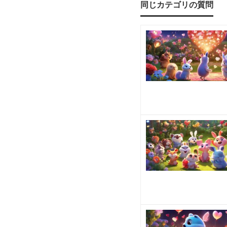
同じカテゴリの質問
い
過去
形で
る
の
に他
の人
を好
き
に
な