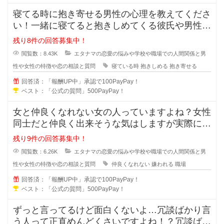
寝てる時に抱き寄せる男性の心理を教えてくださ
い！一緒に寝てると抱きしめてくる彼氏や男性っ
て無意識に彼女の事を抱き寄せるの
残り8件の回答募集中！
閲覧数：8.43K
エタナマの恋愛の悩みや学校や職場での人間関係と男
性や女性の特徴や恋の相談と質問
寝ている時
抱きしめる
抱き寄せる
回答済：「報酬UP中」承認で100PayPay！
ベスト：「公式の質問」500PayPay！
女と仲良くなれない女の人っていますよね？女性
同士だと仲良く出来そうな気はしますが実際には
仲良くなれない場合も多々あります
残り9件の回答募集中！
閲覧数：6.26K
エタナマの恋愛の悩みや学校や職場での人間関係と男
性や女性の特徴や恋の相談と質問
仲良くなれない
嫌われる
職場
回答済：「報酬UP中」承認で100PayPay！
ベスト：「公式の質問」500PayPay！
ずっと言ってるけど面白くないよ…冗談ばかり言
う人って正直めんどくさいですよね！？冗談ばか