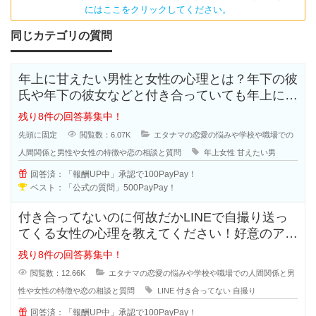
にはここをクリックしてください。
同じカテゴリの質問
年上に甘えたい男性と女性の心理とは？年下の彼
氏や年下の彼女などと付き合っていても年上に甘
えたいと思う人も多いのではないで
残り8件の回答募集中！
先頭に固定
閲覧数：6.07K
エタナマの恋愛の悩みや学校や職場での
人間関係と男性や女性の特徴や恋の相談と質問
年上女性
甘えたい男
回答済：「報酬UP中」承認で100PayPay！
ベスト：「公式の質問」500PayPay！
付き合ってないのに何故だかLINEで自撮り送っ
てくる女性の心理を教えてください！好意のアピ
ールなのか、好きなのか分からな
残り8件の回答募集中！
閲覧数：12.66K
エタナマの恋愛の悩みや学校や職場での人間関係と男
性や女性の特徴や恋の相談と質問
LINE
付き合ってない
自撮り
回答済：「報酬UP中」承認で100PayPay！