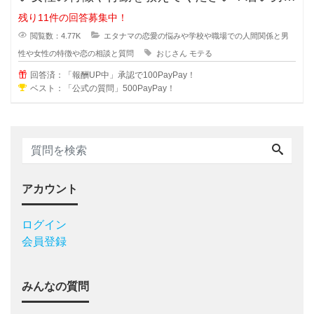
にはモテないいけど何故だかおじさ
残り11件の回答募集中！
閲覧数：4.77K
エタナマの恋愛の悩みや学校や職場での人間関係と男
性や女性の特徴や恋の相談と質問
おじさん
モテる
回答済：「報酬UP中」承認で100PayPay！
ベスト：「公式の質問」500PayPay！
アカウント
ログイン
会員登録
みんなの質問