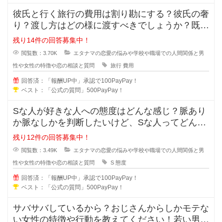
彼氏と行く旅行の費用は割り勘にする？彼氏の奢
り？渡し方はどの様に渡すべきでしょうか？既に
金額が決まっている場合や手渡しで
残り14件の回答募集中！
閲覧数：3.70K
エタナマの恋愛の悩みや学校や職場での人間関係と男
性や女性の特徴や恋の相談と質問
旅行
費用
回答済：「報酬UP中」承認で100PayPay！
ベスト：「公式の質問」500PayPay！
Sな人が好きな人への態度はどんな感じ？脈あり
か脈なしかを判断したいけど、Sな人ってどんな
考えで好きな人への態度が出るでし
残り12件の回答募集中！
閲覧数：3.49K
エタナマの恋愛の悩みや学校や職場での人間関係と男
性や女性の特徴や恋の相談と質問
S
態度
回答済：「報酬UP中」承認で100PayPay！
ベスト：「公式の質問」500PayPay！
サバサバしているから？おじさんからしかモテな
い女性の特徴や行動を教えてください！若い男性