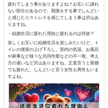
レ
疲れてしまう事がありますよね？お互いに譲れ
ス
ない部分があるので、我慢をする事でしんどい
が
と感じたりストレスを感じてしまう事は沢山あ
し
りますね。
ん
・結婚生活に疲れた理由と疲れるのは何故？
ど
楽しくお互いに結婚生活を楽しみたいけど、ト
い結
イレの便座の上げ下ろし、室内の気温、お風呂
婚生
や家事など様々な共同作業などの不一致、考え
活に
方の違いなど沢山ありますね。正直言うと新婚
疲れ
でも疲れた、しんどいと言う女性も男性もいま
た男
すよね。
性や
女性
の結
婚し