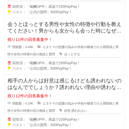
回答済：「報酬UP中」承認で100PayPay！
ベスト：「公式の質問」500PayPay！
会うとほっとする男性や女性の特徴や行動を教え
てください！男からも女からも会った時になぜだ
かほっとする女の人や男の人ってい
残り11件の回答募集中！
閲覧数：4.44K
エタナマの恋愛の悩みや学校や職場での人間関係と男
性や女性の特徴や恋の相談と質問
ほっとする
回答済：「報酬UP中」承認で100PayPay！
ベスト：「公式の質問」500PayPay！
相手の人からは好意は感じるけども誘われないの
はなんででしょうか？誘われない理由や誘わない
心理を教えてください。女性からは
残り12件の回答募集中！
閲覧数：4.19K
エタナマの恋愛の悩みや学校や職場での人間関係と男
性や女性の特徴や恋の相談と質問
好意
誘われない
回答済：「報酬UP中」承認で100PayPay！
ベスト：「公式の質問」500PayPay！