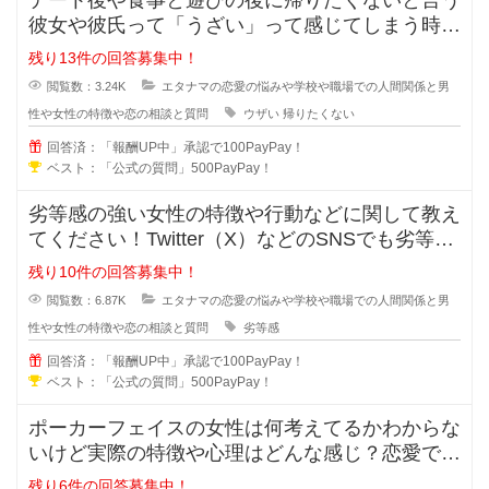
彼女や彼氏って「うざい」って感じてしまう時が
ありますよね？帰りたくないと言う
残り13件の回答募集中！
閲覧数：3.24K
エタナマの恋愛の悩みや学校や職場での人間関係と男
性や女性の特徴や恋の相談と質問
ウザい
帰りたくない
回答済：「報酬UP中」承認で100PayPay！
ベスト：「公式の質問」500PayPay！
劣等感の強い女性の特徴や行動などに関して教え
てください！Twitter（X）などのSNSでも劣等感
が強い女性っていますよ
残り10件の回答募集中！
閲覧数：6.87K
エタナマの恋愛の悩みや学校や職場での人間関係と男
性や女性の特徴や恋の相談と質問
劣等感
回答済：「報酬UP中」承認で100PayPay！
ベスト：「公式の質問」500PayPay！
ポーカーフェイスの女性は何考えてるかわからな
いけど実際の特徴や心理はどんな感じ？恋愛では
ポーカーフェイスの女性ってモテる
残り6件の回答募集中！