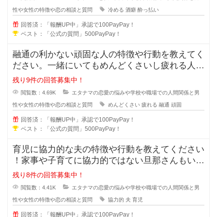
性や女性の特徴や恋の相談と質問
冷める
酒癖
酔っ払い
回答済：「報酬UP中」承認で100PayPay！
ベスト：「公式の質問」500PayPay！
融通の利かない頑固な人の特徴や行動を教えてく
ださい。一緒にいてもめんどくさいし疲れる人っ
ていますよね？男性も女性にもいる
残り9件の回答募集中！
閲覧数：4.69K
エタナマの恋愛の悩みや学校や職場での人間関係と男
性や女性の特徴や恋の相談と質問
めんどくさい
疲れる
融通
頑固
回答済：「報酬UP中」承認で100PayPay！
ベスト：「公式の質問」500PayPay！
育児に協力的な夫の特徴や行動を教えてください
！家事や子育てに協力的ではない旦那さんもいま
すが、積極的に協力してくれる夫の
残り8件の回答募集中！
閲覧数：4.41K
エタナマの恋愛の悩みや学校や職場での人間関係と男
性や女性の特徴や恋の相談と質問
協力的
夫
育児
回答済：「報酬UP中」承認で100PayPay！