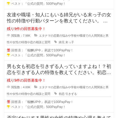
ベスト：「公式の質問」500PayPay！
友達や職場・知人にもいる姉兄がいる末っ子の女
性の特徴や行動パターンを教えてください。 姉
兄がいる事により甘え上手や
残り9件の回答募集中！
閲覧数：7.98K
エタナマの恋愛の悩みや学校や職場での人間関係と男
性や女性の特徴や恋の相談と質問
姉兄
末っ子
回答済：「報酬UP中」承認で100PayPay！
ベスト：「公式の質問」500PayPay！
男も女も初恋を引きずる人っていますよね！？初
恋を引きずる人の特徴を教えてください。初恋か
ら離れる事が出来ない人は次の恋愛
残り9件の回答募集中！
閲覧数：4.00K
エタナマの恋愛の悩みや学校や職場での人間関係と男
性や女性の特徴や恋の相談と質問
初恋
引きずる
回答済：「報酬UP中」承認で100PayPay！
ベスト：「公式の質問」500PayPay！
否定ばかりする男性や女性の特徴や心理を教えて