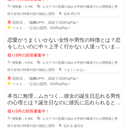
閲覧数：5.74K
エタナマの恋愛の悩みや学校や職場での人間関係と男
性や女性の特徴や恋の相談と質問
名前
呼び方
回答済：「報酬UP中」承認で100PayPay！
ベスト：「公式の質問」500PayPay！
恋愛がうまくいかない女性や男性の特徴とは？恋
をしたいのに中々上手く行かない人達っています
よね？行動や発言に問題があり異性
残り8件の回答募集中！
閲覧数：4.91K
エタナマの恋愛の悩みや学校や職場での人間関係と男
性や女性の特徴や恋の相談と質問
うまくいかない
回答済：「報酬UP中」承認で100PayPay！
ベスト：「公式の質問」500PayPay！
本当に無理…ムカつく…彼女の誕生日忘れる男性
の心理とは？誕生日なのに彼氏に忘れられると悲
しくなってしまいますよね。忘れて
残り5件の回答募集中！
閲覧数：6.36K
エタナマの恋愛の悩みや学校や職場での人間関係と男
性や女性の特徴や恋の相談と質問
忘れる
誕生日