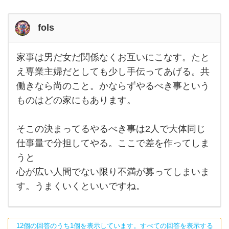
は
fols
家事は男だ女だ関係なくお互いにこなす。たと
家事
は男
え専業主婦だとしても少し手伝ってあげる。共
だ女
働きなら尚のこと。かならずやるべき事という
だ関
係な
ものはどの家にもあります。
くお
互い
にこ
な
そこの決まってるやるべき事は2人で大体同じ
す。
仕事量で分担してやる。ここで差を作ってしま
たと
え専
うと
業主
婦だ
心が広い人間でない限り不満が募ってしまいま
とし
ても
す。うまくいくといいですね。
少し
手伝
12個の回答のうち1個を表示しています。すべての回答を表示する