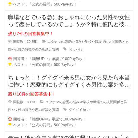
ベスト：「公式の質問」500PayPay！
職場などでいる急におしゃれになった男性や女性
って恋をしているのでしょうか？特に彼氏と彼女
で付き合っている状態だと浮気など
残り7件の回答募集中！
閲覧数：10.85K
エタナマの恋愛の悩みや学校や職場での人間関係と男
性や女性の特徴や恋の相談と質問
おしゃれ
回答済：「報酬UP中」承認で100PayPay！
ベスト：「公式の質問」500PayPay！
ちょっと！！グイグイ来る男は女から見たら本当
に怖い！恋愛的にもグイグイくる男性は案外多い
かもしれませんが、どの様な特徴が
残り10件の回答募集中！
閲覧数：8.17K
エタナマの恋愛の悩みや学校や職場での人間関係と男
性や女性の特徴や恋の相談と質問
グイグイ
怖い
回答済：「報酬UP中」承認で100PayPay！
ベスト：「公式の質問」500PayPay！
デート後や食事と遊びの後に帰りたくないと言う