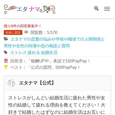
Me
残り8件の回答募集中！
閲覧数：5.57K
先頭に固定
エタナマの恋愛の悩みや学校や職場での人間関係と
男性や女性の特徴や恋の相談と質問
ストレス
疲れる
結婚生活
回答済：「報酬UP中」承認で100PayPay！
ベスト：「公式の質問」500PayPay！
エタナマ【公式】
ストレスがしんどい結婚生活に疲れた男性や女
ス
性の結婚して疲れる理由を教えてください！大
ト
好きで結婚したはずなのに結婚生活はお互いに