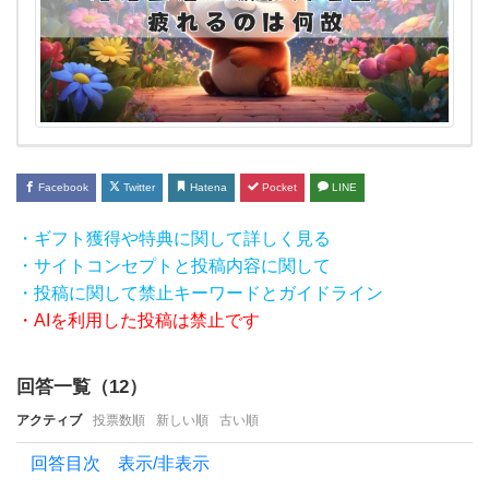
て疲
れ
る理
由を
教え
て
Facebook
Twitter
Hatena
Pocket
LINE
く
だ
・ギフト獲得や特典に関して詳しく見る
・サイトコンセプトと投稿内容に関して
さ
・投稿に関して禁止キーワードとガイドライン
い！
・AIを利用した投稿は禁止です
大好
き
回答一覧（
12
）
で結
アクティブ
投票数順
新しい順
古い順
婚し
回答目次 表示/非表示
た