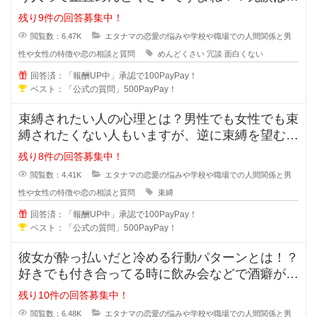
りでめんどくさい人に対しての対処
残り9件の回答募集中！
閲覧数：6.47K
エタナマの恋愛の悩みや学校や職場での人間関係と男
性や女性の特徴や恋の相談と質問
めんどくさい
冗談
面白くない
回答済：「報酬UP中」承認で100PayPay！
ベスト：「公式の質問」500PayPay！
束縛されたい人の心理とは？男性でも女性でも束
縛されたくない人もいますが、逆に束縛を望む人
もいますよね？彼氏彼女の関係にな
残り8件の回答募集中！
閲覧数：4.41K
エタナマの恋愛の悩みや学校や職場での人間関係と男
性や女性の特徴や恋の相談と質問
束縛
回答済：「報酬UP中」承認で100PayPay！
ベスト：「公式の質問」500PayPay！
彼女が酔っ払いだと冷める行動パターンとは！？
好きでも付き合ってる時に飲み会などで酒癖が悪
い彼女だと冷めたり、引いたりしま
残り10件の回答募集中！
閲覧数：6.48K
エタナマの恋愛の悩みや学校や職場での人間関係と男