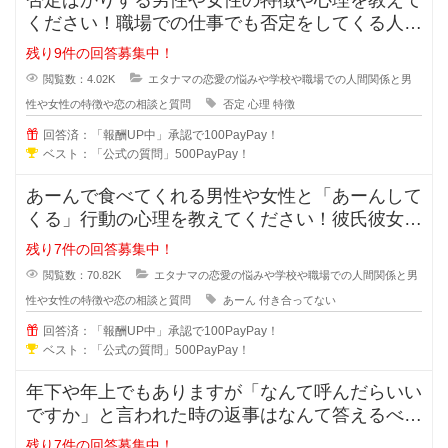
ください！職場での仕事でも否定をしてくる人っ
ていますよね？女同士や男同士で恋
残り9件の回答募集中！
閲覧数：4.02K
エタナマの恋愛の悩みや学校や職場での人間関係と男
性や女性の特徴や恋の相談と質問
否定
心理
特徴
回答済：「報酬UP中」承認で100PayPay！
ベスト：「公式の質問」500PayPay！
あーんで食べてくれる男性や女性と「あーんして
くる」行動の心理を教えてください！彼氏彼女で
はなく付き合っていないのに、あー
残り7件の回答募集中！
閲覧数：70.82K
エタナマの恋愛の悩みや学校や職場での人間関係と男
性や女性の特徴や恋の相談と質問
あーん
付き合ってない
回答済：「報酬UP中」承認で100PayPay！
ベスト：「公式の質問」500PayPay！
年下や年上でもありますが「なんて呼んだらいい
ですか」と言われた時の返事はなんて答えるべき
でしょうか？「苗字+さん」付け？
残り7件の回答募集中！