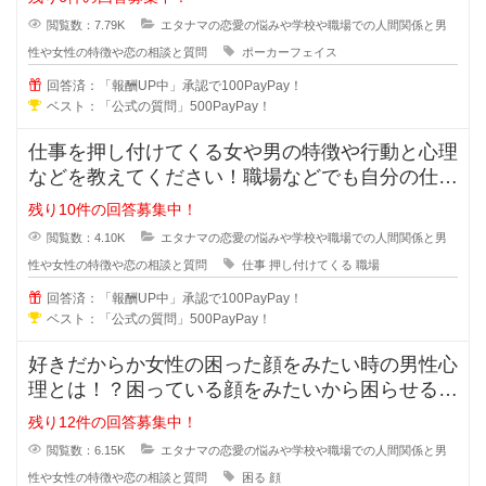
閲覧数：7.79K
エタナマの恋愛の悩みや学校や職場での人間関係と男
性や女性の特徴や恋の相談と質問
ポーカーフェイス
回答済：「報酬UP中」承認で100PayPay！
ベスト：「公式の質問」500PayPay！
仕事を押し付けてくる女や男の特徴や行動と心理
などを教えてください！職場などでも自分の仕事
なのに人に押し付けてくる人ってい
残り10件の回答募集中！
閲覧数：4.10K
エタナマの恋愛の悩みや学校や職場での人間関係と男
性や女性の特徴や恋の相談と質問
仕事
押し付けてくる
職場
回答済：「報酬UP中」承認で100PayPay！
ベスト：「公式の質問」500PayPay！
好きだからか女性の困った顔をみたい時の男性心
理とは！？困っている顔をみたいから困らせる男
性っていますよね？困らせて困った
残り12件の回答募集中！
閲覧数：6.15K
エタナマの恋愛の悩みや学校や職場での人間関係と男
性や女性の特徴や恋の相談と質問
困る
顔