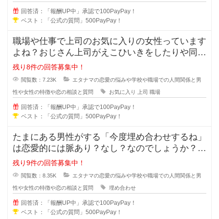
回答済：「報酬UP中」承認で100PayPay！
ベスト：「公式の質問」500PayPay！
職場や仕事で上司のお気に入りの女性っています
よね？おじさん上司がえこひいきをしたりや同じ
事をしているのに褒められるのはお
残り8件の回答募集中！
閲覧数：7.23K
エタナマの恋愛の悩みや学校や職場での人間関係と男
性や女性の特徴や恋の相談と質問
お気に入り
上司
職場
回答済：「報酬UP中」承認で100PayPay！
ベスト：「公式の質問」500PayPay！
たまにある男性がする「今度埋め合わせするね」
は恋愛的には脈あり？なし？なのでしょうか？本
命だから埋め合わせをするのか、恋
残り9件の回答募集中！
閲覧数：8.35K
エタナマの恋愛の悩みや学校や職場での人間関係と男
性や女性の特徴や恋の相談と質問
埋め合わせ
回答済：「報酬UP中」承認で100PayPay！
ベスト：「公式の質問」500PayPay！