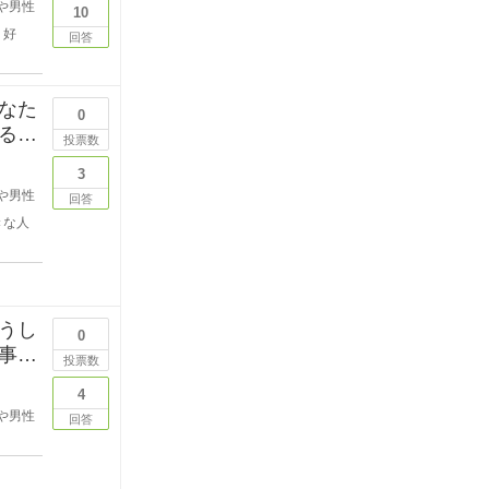
や男性
10
好
回答
なた
0
る段
投票数
3
や男性
回答
きな人
うし
0
事を
投票数
4
や男性
回答