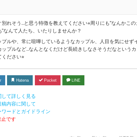
別れそう..と思う特徴を教えてください⭐︎周りにも”なんかこの
あ”なんて人たち、いたりしませんか？
ップルや、常に喧嘩しているようなカップル、人目を気にせず
カップルなど..なんとなくだけど長続きしなさそうだなというカ
ください⭐︎
r
Hatena
Pocket
LINE
関して詳しく見る
投稿内容に関して
ーワードとガイドライン
禁止です