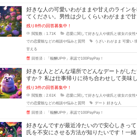
好きな人の可愛いわがままや甘えのラインを
てください。男性は少しくらいわがままで甘
くれる女性が好きと言いますが、あ
残り8件の回答募集中！
閲覧数：1.71K
恋愛に関して好きな人や彼氏と彼女の女性
での恋愛観などの相談や悩みと質問
うざい
わがまま
可愛い
甘える
回答済：「報酬UP中」承認で100PayPay！
好きな人とどんな場所でどんなデートがした
すか？ 私は仕事帰りに待ち合わせして美味
ものを一緒に食べながら時間を過ご
残り3件の回答募集中！
閲覧数：2.61K
恋愛に関して好きな人や彼氏と彼女の女性
での恋愛観などの相談や悩みと質問
デート
好きな人
回答済：「報酬UP中」承認で100PayPay！
好きなんですが最近冷たいので安心しきって
氏を不安にさせる方法が知りたいです！一緒