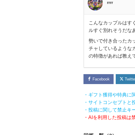
rrrr
こんなカップルはすぐ
こん
ルすぐ別れそうだな
勢いで付き合ったカ
なカ
チャしているような
ップ
の特徴があれば教えて
ルは
Facebook
Twitte
すぐ
・ギフト獲得や特典に
別れ
・サイトコンセプトと
・投稿に関して禁止キ
そ
・AIを利用した投稿は
う..