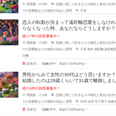
るのが当たり前になってしまってる
閲覧数：4.34K
恋愛に関して好きな人や彼氏と彼女の女性
での恋愛観などの相談や悩みと質問
不安
恋人の転勤が決まって遠距離恋愛をしなけれ
らなくなった時、あなたならどうしますか？
恋人の転勤が決まって遠距離に..
残り7件の回答募集中！
閲覧数：2.08K
恋愛に関して好きな人や彼氏と彼女の女性
での恋愛観などの相談や悩みと質問
不安
海外
遠距離
遠距離
行機
回答済：「報酬UP中」承認で100PayPay！
男性からみて女性の30代はどう思いますか
結婚したのは29歳くらいで31歳で離婚しま
が、30歳の誕生日の時に元旦
残り6件の回答募集中！
閲覧数：2.10K
恋愛に関して好きな人や彼氏と彼女の女性
での恋愛観などの相談や悩みと質問
30代
女性
年下男子
結婚
回答済：「報酬UP中」承認で100PayPay！