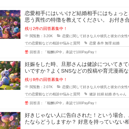
恋愛相手にはいいけど結婚相手にはちょっと.
思う異性の特徴を教えてください。 お付き合い
をしている間に相手のいい
残り2件の回答募集中！
閲覧数：3.20K
恋愛に関して好きな人や彼氏と彼女の女性
での恋愛観などの相談や悩みと質問
恋愛
条件
無理
結婚
回答済：「報酬UP中」承認で100PayPay！
妊娠をした時、旦那さんは健診についてきて
いですか？よくSNSなどの投稿や育児漫画
見ていたりすると、仲の良さそう
残り8件の回答募集中！
閲覧数：2.07K
恋愛に関して好きな人や彼氏と彼女の女性
での恋愛観などの相談や悩みと質問
健診
妊婦
結婚
赤ちゃん
回答済：「報酬UP中」承認で100PayPay！
好きじゃない人に告白された！という場合、
たならどうしますか？ 好意を持っていない相手
からの告白、結構戸惑ったり