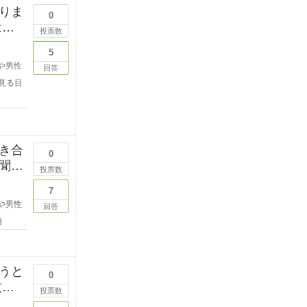
りま
0
はな
投票数
5
や男性
回答
見る目
き合
0
聞き
投票数
7
や男性
回答
婚
うと
0
投票数