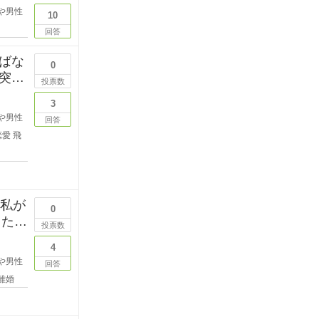
や男性
10
回答
ばな
0
突然
投票数
3
や男性
回答
恋愛
飛
？私が
0
した
投票数
4
や男性
回答
離婚