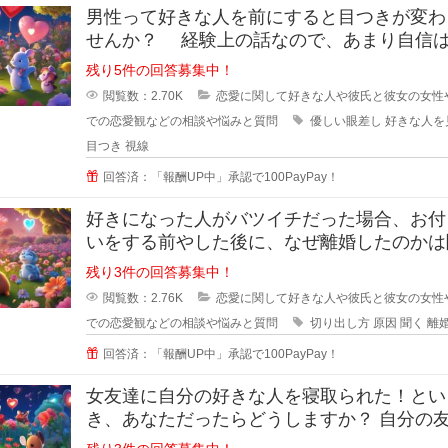
男性って好きな人を前にすると目つきが変わ
せんか？ 経験上の話なので、あまり自信
いのですが... なんというか、
残り5件の回答募集中！
閲覧数：2.70K
恋愛に関して好きな人や彼氏と彼女の女性
での恋愛観などの相談や悩みと質問
優しい眼差し
好きな人を
目つき
視線
回答済：「報酬UP中」承認で100PayPay！
好きになった人がバツイチだった場合、お付
いをする前やした後に、なぜ離婚したのかは
ますか？ 離婚した原因を聞
残り3件の回答募集中！
閲覧数：2.76K
恋愛に関して好きな人や彼氏と彼女の女性
での恋愛観などの相談や悩みと質問
切り出し方
原因
聞く
離
回答済：「報酬UP中」承認で100PayPay！
女友達に自分の好きな人を寝取られた！とい
き、あなただったらどうしますか？ 自分の友達
に好きな人の話をするのは女