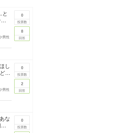
.と
0
投票数
8
や男性
回答
ほし
0
などを
投票数
2
や男性
回答
あな
0
投票数