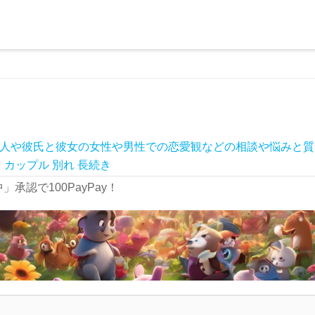
人や彼氏と彼女の女性や男性での恋愛観などの相談や悩みと質
ャ
カップル
別れ
長続き
承認で100PayPay！