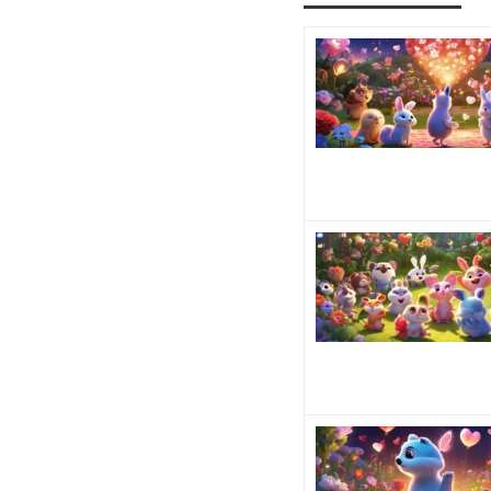
も"な
一旦
関係
んか
この
カッ