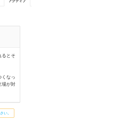
アクティブ
れるとそ
つくなっ
立場が対
ださい。