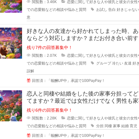
閲覧数：3.46K
恋愛に関して好きな人や彼氏と彼女の女性
での恋愛観などの相談や悩みと質問
お試し
告白
好きじゃない
意
好きな人の友達から好かれてしまった時、あ
ならどう対応しますか？まだお付き合い前す
階で、2人だとまだぎこちないから
残り7件の回答募集中！
閲覧数：2.07K
恋愛に関して好きな人や彼氏と彼女の女性
での恋愛観などの相談や悩みと質問
グループ
冷たい
友達
好
誤解
回答済：「報酬UP中」承認で100PayPay！
恋人と同棲や結婚をした後の家事分担ってど
てますか？最近では女性だけでなく男性も家
やろうみたいな風潮がある時代です
残り6件の回答募集中！
閲覧数：2.28K
恋愛に関して好きな人や彼氏と彼女の女性
での恋愛観などの相談や悩みと質問
分担
同棲
家事
結婚
育児
回答済：「報酬UP中」承認で100PayPay！