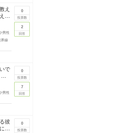
教え
0
えて
投票数
2
や男性
回答
境界線
いで
0
しい
投票数
7
や男性
回答
る彼
0
にい
投票数