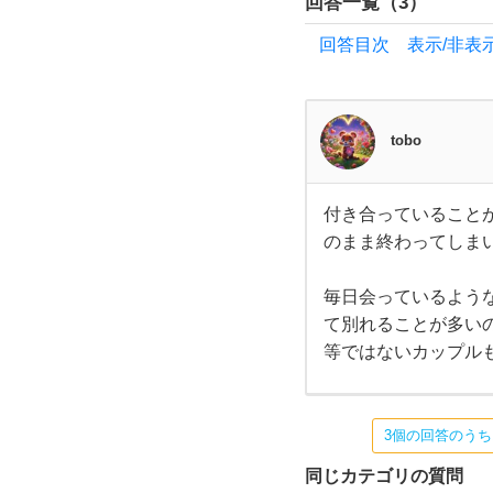
回答一覧（
3
）
と思
回答目次 表示/非表
う特
徴を
tobo
教え
付き合っていること
付き
てく
のまま終わってしま
合っ
てい
るこ
ださ
とが
毎日会っているよう
お互
て別れることが多い
いの
い⭐︎
生活
等ではないカップル
に占
める
周り
割合
の多
3個の回答のう
いカ
に
ップ
ル
同じカテゴリの質問
は、