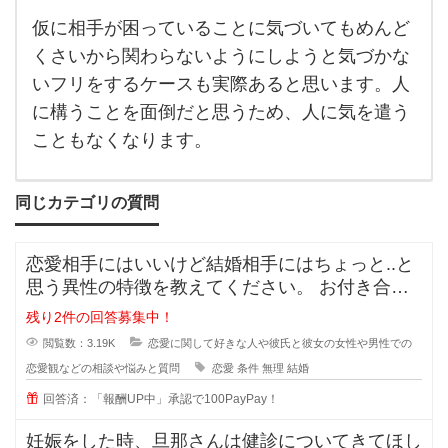
ない
仮に相手が困っていることに気づいてもめんど
とい
うタ
くさいから関わらないようにしようと気づかな
イプ
も存
いフリをするケースも実際あると思います。人
在し
ま
に構うことを面倒だと思うため、人に気を遣う
す。
こともなくなります。
大抵
同じカテゴリの質問
恋愛相手にはいいけど結婚相手にはちょっと..と
思う異性の特徴を教えてください。 お付き合い
をしている間に相手のいい
残り2件の回答募集中！
閲覧数：3.19K
恋愛に関して好きな人や彼氏と彼女の女性や男性での
恋愛観などの相談や悩みと質問
恋愛
条件
無理
結婚
回答済：「報酬UP中」承認で100PayPay！
妊娠をした時、旦那さんは健診についてきてほし