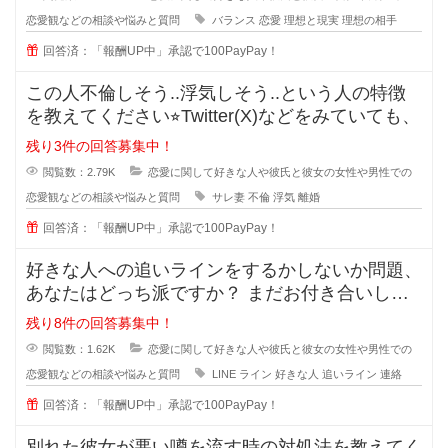
恋愛観などの相談や悩みと質問
バランス
恋愛
理想と現実
理想の相手
回答済：「報酬UP中」承認で100PayPay！
この人不倫しそう..浮気しそう..という人の特徴
を教えてください⭐︎Twitter(X)などをみていても、
残り3件の回答募集中！
閲覧数：2.79K
恋愛に関して好きな人や彼氏と彼女の女性や男性での
恋愛観などの相談や悩みと質問
サレ妻
不倫
浮気
離婚
回答済：「報酬UP中」承認で100PayPay！
好きな人への追いラインをするかしないか問題、
あなたはどっち派ですか？ まだお付き合いして
いない段階での好きな人への
残り8件の回答募集中！
閲覧数：1.62K
恋愛に関して好きな人や彼氏と彼女の女性や男性での
恋愛観などの相談や悩みと質問
LINE
ライン
好きな人
追いライン
連絡
回答済：「報酬UP中」承認で100PayPay！
別れた彼女が悪い噂を流す時の対処法を教えてく