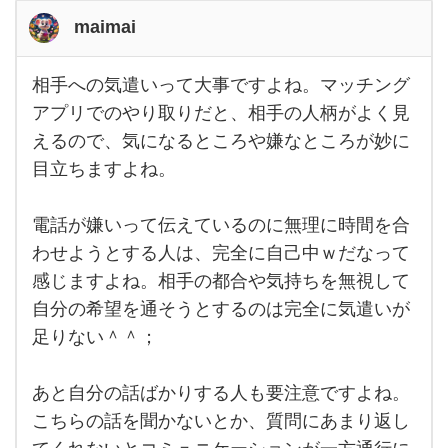
maimai
相手への気遣いって大事ですよね。マッチング
相手
への
アプリでのやり取りだと、相手の人柄がよく見
気遣
えるので、気になるところや嫌なところが妙に
いっ
て大
目立ちますよね。
事で
すよ
ね。
マッ
電話が嫌いって伝えているのに無理に時間を合
チン
わせようとする人は、完全に自己中ｗだなって
グア
プリ
感じますよね。相手の都合や気持ちを無視して
での
やり
自分の希望を通そうとするのは完全に気遣いが
取り
だ
足りない＾＾；
と、
相手
あと自分の話ばかりする人も要注意ですよね。
こちらの話を聞かないとか、質問にあまり返し