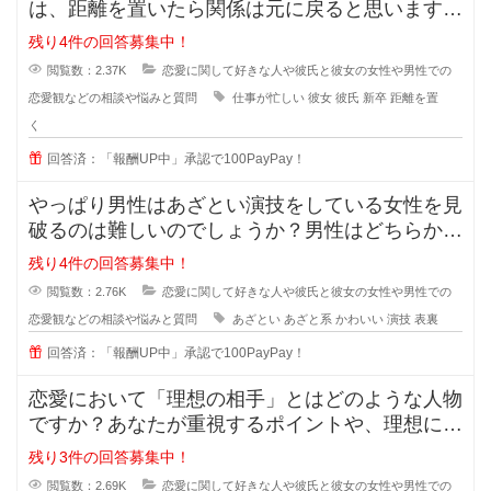
は、距離を置いたら関係は元に戻ると思いますか
？また元に戻る時はどんな時でしょ
残り4件の回答募集中！
閲覧数：2.37K
恋愛に関して好きな人や彼氏と彼女の女性や男性での
恋愛観などの相談や悩みと質問
仕事が忙しい
彼女
彼氏
新卒
距離を置
く
回答済：「報酬UP中」承認で100PayPay！
やっぱり男性はあざとい演技をしている女性を見
破るのは難しいのでしょうか？男性はどちらかと
いうとちょっと隙を見せてくれるよ
残り4件の回答募集中！
閲覧数：2.76K
恋愛に関して好きな人や彼氏と彼女の女性や男性での
恋愛観などの相談や悩みと質問
あざとい
あざと系
かわいい
演技
表裏
回答済：「報酬UP中」承認で100PayPay！
恋愛において「理想の相手」とはどのような人物
ですか？あなたが重視するポイントや、理想に近
づくためのアドバイスがあれば教え
残り3件の回答募集中！
閲覧数：2.69K
恋愛に関して好きな人や彼氏と彼女の女性や男性での