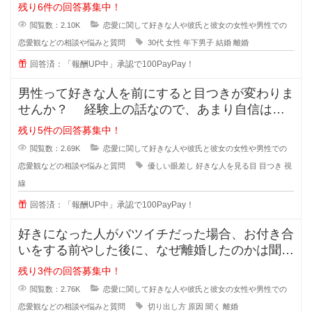
たが、30歳の誕生日の時に元旦
残り6件の回答募集中！
閲覧数：2.10K
恋愛に関して好きな人や彼氏と彼女の女性や男性での
恋愛観などの相談や悩みと質問
30代
女性
年下男子
結婚
離婚
回答済：「報酬UP中」承認で100PayPay！
男性って好きな人を前にすると目つきが変わりま
せんか？ 経験上の話なので、あまり自信はな
いのですが... なんというか、
残り5件の回答募集中！
閲覧数：2.69K
恋愛に関して好きな人や彼氏と彼女の女性や男性での
恋愛観などの相談や悩みと質問
優しい眼差し
好きな人を見る目
目つき
視
線
回答済：「報酬UP中」承認で100PayPay！
好きになった人がバツイチだった場合、お付き合
いをする前やした後に、なぜ離婚したのかは聞き
ますか？ 離婚した原因を聞
残り3件の回答募集中！
閲覧数：2.76K
恋愛に関して好きな人や彼氏と彼女の女性や男性での
恋愛観などの相談や悩みと質問
切り出し方
原因
聞く
離婚