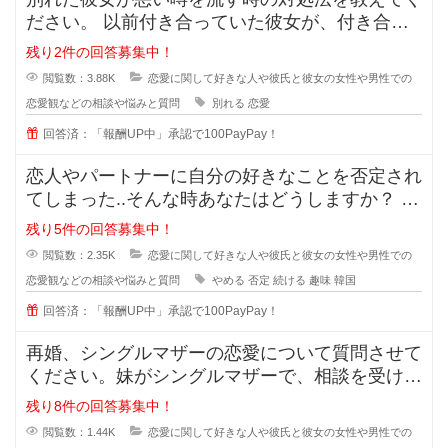
ださい。 以前付き合っていた彼女が、付き合っ
ている時のことを周囲に平気
残り2件の回答募集中！
閲覧数：3.88K
恋愛に関して好きな人や彼氏と彼女の女性や男性での
恋愛観などの相談や悩みと質問
別れる
恋愛
回答済：「報酬UP中」承認で100PayPay！
恋人やパートナーに自分の好きなことを否定され
てしまった..そんな時あなたはどうしますか？ 私
は元々韓国が好きで、韓
残り5件の回答募集中！
閲覧数：2.35K
恋愛に関して好きな人や彼氏と彼女の女性や男性での
恋愛観などの相談や悩みと質問
やめる
否定
続ける
趣味
韓国
回答済：「報酬UP中」承認で100PayPay！
再婚、シングルマザーの恋愛について質問させて
ください。妹がシングルマザーで、相談を受けた
のですが私も悩んでおり、皆さんの
残り8件の回答募集中！
閲覧数：1.44K
恋愛に関して好きな人や彼氏と彼女の女性や男性での