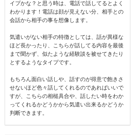
た事
イプかな？と思う時は、電話で話してるとよく
ば
ない
わかります！電話は顔が見えない分、相手との
人
教
で、
会話から相手の事を想像します。
この
え
人は
て
気遣
いで
気遣いがない相手の特徴としては、話が異様な
く
きな
ほど長かったり、こちらが話してる内容を最後
いタ
だ
イプ
まで聞かず、似たような経験談を被せてきたり
か
さ
な？
とするようなタイプです。
と思
い
う時
は、
(^^)
もちろん面白い話しや、話すのが得意で飽きさ
電話
で
最
せないほど色々話してくれるのであればいいで
近
すが、こちらの相槌具合や、話したい時をわか
マ
ってくれるかどうかから気遣い出来るかどうか
ッ
判断できます。
チ