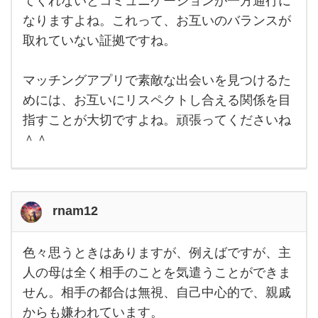
てくれないとコミュニケーションが一方通行に
なりますよね。これって、お互いのバランスが
取れていない証拠ですね。
マッチングアプリで素敵な出会いを見つけるた
めには、お互いにリスペクトし合える関係を目
指すことが大切ですよね。頑張ってくださいね
＾＾
rnam12
色々思うときはありますが、例えばですが、主
色々
思う
人の母は全く相手のことを気遣うことができま
とき
せん。相手の都合は無視、自己中心的で、親戚
はあ
りま
からも嫌われています。
す