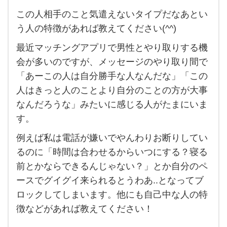
この人相手のこと気遣えないタイプだなあとい
こ
う人の特徴があれば教えてください(^^)
の
最近マッチングアプリで男性とやり取りする機
人
会が多いのですが、メッセージのやり取り間で
相
「あーこの人は自分勝手な人なんだな」「この
手
人はきっと人のことより自分のことの方が大事
の
なんだろうな」みたいに感じる人がたまにいま
こ
す。
と
例えば私は電話が嫌いでやんわりお断りしてい
気
るのに「時間は合わせるからいつにする？寝る
遣
前とかならできるんじゃない？」とか自分のペ
え
ースでグイグイ来られるとうわあ..となってブ
な
ロックしてしまいます。他にも自己中な人の特
い
徴などがあれば教えてください！
タ