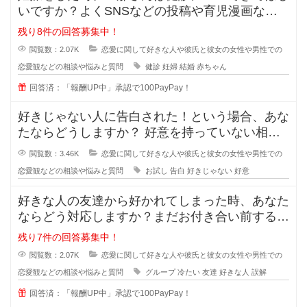
いですか？よくSNSなどの投稿や育児漫画など
を見ていたりすると、仲の良さそう
残り8件の回答募集中！
閲覧数：2.07K
恋愛に関して好きな人や彼氏と彼女の女性や男性での
恋愛観などの相談や悩みと質問
健診
妊婦
結婚
赤ちゃん
回答済：「報酬UP中」承認で100PayPay！
好きじゃない人に告白された！という場合、あな
たならどうしますか？ 好意を持っていない相手
からの告白、結構戸惑ったり
閲覧数：3.46K
恋愛に関して好きな人や彼氏と彼女の女性や男性での
恋愛観などの相談や悩みと質問
お試し
告白
好きじゃない
好意
好きな人の友達から好かれてしまった時、あなた
ならどう対応しますか？まだお付き合い前する段
階で、2人だとまだぎこちないから
残り7件の回答募集中！
閲覧数：2.07K
恋愛に関して好きな人や彼氏と彼女の女性や男性での
恋愛観などの相談や悩みと質問
グループ
冷たい
友達
好きな人
誤解
回答済：「報酬UP中」承認で100PayPay！