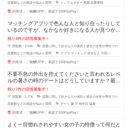
恋愛観などの相談や悩みと質問
シングルマザー
再婚
恋愛事情
回答済：「報酬UP中」承認で100PayPay！
マッチングアプリで色んな人と知り合ったりして
いるのですが、なかなか好きになる人が見つかり
ません。 好きになる人って
残り4件の回答募集中！
閲覧数：2.03K
恋愛に関して好きな人や彼氏と彼女の女性や男性での
恋愛観などの相談や悩みと質問
アプリ
マッチング
好きな人
片思い
回答済：「報酬UP中」承認で100PayPay！
不要不急の外出を控えてくださいと言われるレベ
ルの暑さの時のデートはどうしていますか？最近
の夏はとっても暑くて、一歩外に出
残り7件の回答募集中！
閲覧数：1.77K
恋愛に関して好きな人や彼氏と彼女の女性や男性での
恋愛観などの相談や悩みと質問
デート
夏
汗
熱中症
猛暑
回答済：「報酬UP中」承認で100PayPay！
よく一目惚れされやすい女の子の特徴って何だと