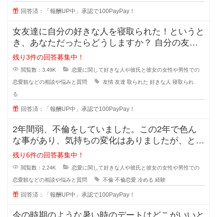
回答済：「報酬UP中」承認で100PayPay！
女友達に自分の好きな人を寝取られた！というと
き、あなただったらどうしますか？ 自分の友達
に好きな人の話をするのは女
残り3件の回答募集中！
閲覧数：3.49K
恋愛に関して好きな人や彼氏と彼女の女性や男性での
恋愛観などの相談や悩みと質問
友情
友達
取られた
好きな人
寝取られ
る
回答済：「報酬UP中」承認で100PayPay！
2年間弱、不倫をしていました。この2年で色ん
な事があり、気持ちの変化はありましたが、とに
かく彼の事が大好きで一緒にいれる
残り6件の回答募集中！
閲覧数：2.24K
恋愛に関して好きな人や彼氏と彼女の女性や男性での
恋愛観などの相談や悩みと質問
不倫
不倫恋愛
冷める
経験
回答済：「報酬UP中」承認で100PayPay！
今の時期のような暑い時のデートはどこがいいと