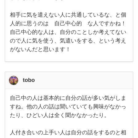
が、
例え
ばで
相手に気を遣えない人に共通しているな、と個
す
人的に思うのは 自己中心的 な人ですかね！
が、
主人
自己中心的な人は、自分のことしか考えてない
の母
は全
ので人に気を使う、気遣いをする、という考え
く相
手の
がないんだと思います！
こと
を気
遣
tobo
自己中の人は基本的に自分の話が多い気がしま
自己
中の
すね。他の人の話は聞いていても興味がなかっ
人は
たり、ひどい人は全く聞かなかったり。
基本
的に
自分
の話
人付き合いの上手い人は自分の話をするのと相
が多