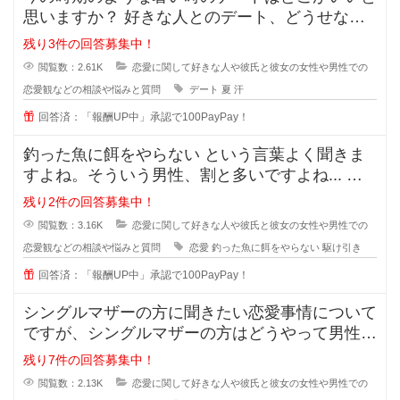
思いますか？ 好きな人とのデート、どうせなら
街を散策したりデートスポッ
残り3件の回答募集中！
閲覧数：2.61K
恋愛に関して好きな人や彼氏と彼女の女性や男性での
恋愛観などの相談や悩みと質問
デート
夏
汗
回答済：「報酬UP中」承認で100PayPay！
釣った魚に餌をやらない という言葉よく聞きま
すよね。そういう男性、割と多いですよね... な
ぜ付き合った途端に覚めたよう
残り2件の回答募集中！
閲覧数：3.16K
恋愛に関して好きな人や彼氏と彼女の女性や男性での
恋愛観などの相談や悩みと質問
恋愛
釣った魚に餌をやらない
駆け引き
回答済：「報酬UP中」承認で100PayPay！
シングルマザーの方に聞きたい恋愛事情について
ですが、シングルマザーの方はどうやって男性と
会う時間を作っているのでしょうか
残り7件の回答募集中！
閲覧数：2.13K
恋愛に関して好きな人や彼氏と彼女の女性や男性での