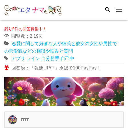
Me
残り5件の回答募集中！
閲覧数：2.19K
恋愛に関して好きな人や彼氏と彼女の女性や男性で
の恋愛観などの相談や悩みと質問
アプリ
ライン
自分勝手
自己中
回答済：「報酬UP中」承認で100PayPay！
rrrr