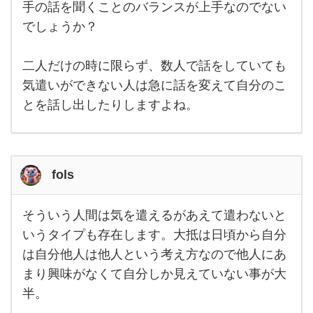
い気
手の話を聞くことのバランスが上手なのでない
がし
でしょうか？
ます
ね。
他の
人の
二人だけの時に限らず、数人で話をしていても
話は
聞い
気遣いができない人は急に話を変えて自分のこ
てい
とを話し出したりしますよね。
て
fols
そういう人間は気を遣えるがあえて遣わないと
そう
いう
いうタイプも存在します。大抵は日頃から自分
人間
は自分他人は他人という考え方なので他人にあ
は気
を遣
まり興味がなくて自分しか見えていない事が大
える
があ
半。
えて
遣わ