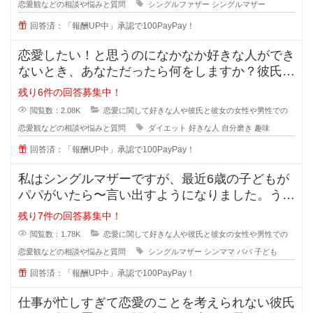
恋愛観などの相談や悩みと質問
シングルファザー
シングルマザー
回答済：「報酬UP中」承認で100PayPay！
恋愛したい！と思うのになかなか好きな人ができ
ないとき、あなただったら何をしますか？彼氏が
欲しい！彼女がほしい！と思ってい
残り6件の回答募集中！
閲覧数：2.08K
恋愛に関して好きな人や彼氏と彼女の女性や男性での
恋愛観などの相談や悩みと質問
ダイエット
好きな人
自分磨き
趣味
回答済：「報酬UP中」承認で100PayPay！
私はシングルマザーですが、最近6歳の子どもが
パパがいたら〜言い出すようになりました。うち
ではもう元旦那との関係も完全に切
残り7件の回答募集中！
閲覧数：1.78K
恋愛に関して好きな人や彼氏と彼女の女性や男性での
恋愛観などの相談や悩みと質問
シングルマザー
シンママ
パパ
子ども
回答済：「報酬UP中」承認で100PayPay！
仕事が忙しすぎて恋愛のことを考えられない彼氏