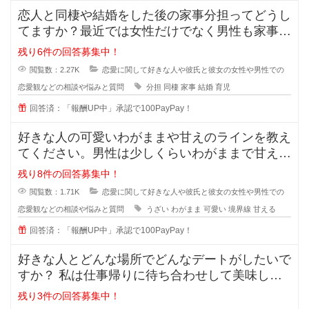
恋人と同棲や結婚をした後の家事分担ってどうし
てますか？最近では女性だけでなく男性も家事を
やろうみたいな風潮がある時代です
残り6件の回答募集中！
閲覧数：2.27K
恋愛に関して好きな人や彼氏と彼女の女性や男性での
恋愛観などの相談や悩みと質問
分担
同棲
家事
結婚
育児
回答済：「報酬UP中」承認で100PayPay！
好きな人の可愛いわがままや甘えのラインを教え
てください。男性は少しくらいわがままで甘えて
くれる女性が好きと言いますが、あ
残り8件の回答募集中！
閲覧数：1.71K
恋愛に関して好きな人や彼氏と彼女の女性や男性での
恋愛観などの相談や悩みと質問
うざい
わがまま
可愛い
境界線
甘える
回答済：「報酬UP中」承認で100PayPay！
好きな人とどんな場所でどんなデートがしたいで
すか？ 私は仕事帰りに待ち合わせして美味しい
ものを一緒に食べながら時間を過ご
残り3件の回答募集中！