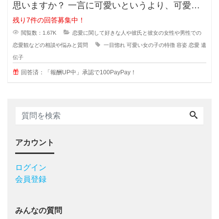
思いますか？ 一言に可愛いというより、可愛い
子なんていくらでもいるのに(綺麗
残り7件の回答募集中！
閲覧数：1.67K
恋愛に関して好きな人や彼氏と彼女の女性や男性での
恋愛観などの相談や悩みと質問
一目惚れ
可愛い女の子の特徴
容姿
恋愛
遺
伝子
回答済：「報酬UP中」承認で100PayPay！
アカウント
ログイン
会員登録
みんなの質問