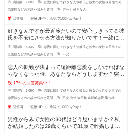
閲覧数：2.60K
恋愛に関して好きな人や彼氏と彼女の女性や男性での
恋愛観などの相談や悩みと質問
デート
好きな人
回答済：「報酬UP中」承認で100PayPay！
好きなんですが最近冷たいので安心しきってる彼
氏を不安にさせる方法が知りたいです！一緒にい
るのが当たり前になってしまってる
閲覧数：4.33K
恋愛に関して好きな人や彼氏と彼女の女性や男性での
恋愛観などの相談や悩みと質問
不安
恋人の転勤が決まって遠距離恋愛をしなければな
らなくなった時、あなたならどうしますか？突然
恋人の転勤が決まって遠距離に..
残り7件の回答募集中！
閲覧数：2.08K
恋愛に関して好きな人や彼氏と彼女の女性や男性での
恋愛観などの相談や悩みと質問
不安
海外
遠距離
遠距離恋愛
飛行機
回答済：「報酬UP中」承認で100PayPay！
男性からみて女性の30代はどう思いますか？私
が結婚したのは29歳くらいで31歳で離婚しまし