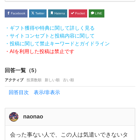
イ
プ
Facebook
Twitter
Hatena
Pocket
LINE
だ
・ギフト獲得や特典に関して詳しく見る
な
・サイトコンセプトと投稿内容に関して
あ
・投稿に関して禁止キーワードとガイドライン
と
・AIを利用した投稿は禁止です
い
う
回答一覧（
5
）
人
アクティブ
投票数順
新しい順
古い順
の
回答目次 表示/非表示
特
徴
が
naonao
あ
会った事ない人で、この人は気遣いできないタ
れ
会っ