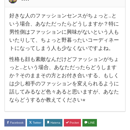
好きな人のファッションセンスがちょっと..と
好き
いう場合、あなただったらどうしますか？特に
な人
男性側はファッションに興味がないという人も
の
いたりして、ちょっと野暮ったいコーディネー
フ
トになってしまう人も少なくないですよね。
ァ
性格も顔も素敵なんだけどファッションがちょ
ッ
っと..という場合、あなただったらどうします
シ
か？そのままその方とお付き合いする、もしく
ョ
は少し相手のファッションを変えられるように
ン
話してみるなど色々あると思いますが、あなた
セ
ならどうするか教えてください⭐︎
ン
ス
が
Facebook
Twitter
Hatena
Pocket
LINE