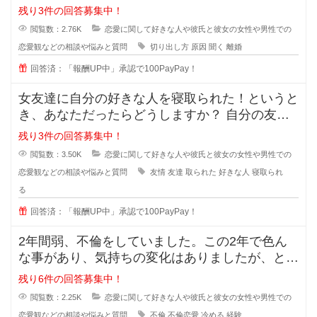
ますか？ 離婚した原因を聞
残り3件の回答募集中！
閲覧数：2.76K
恋愛に関して好きな人や彼氏と彼女の女性や男性での
恋愛観などの相談や悩みと質問
切り出し方
原因
聞く
離婚
回答済：「報酬UP中」承認で100PayPay！
女友達に自分の好きな人を寝取られた！というと
き、あなただったらどうしますか？ 自分の友達
に好きな人の話をするのは女
残り3件の回答募集中！
閲覧数：3.50K
恋愛に関して好きな人や彼氏と彼女の女性や男性での
恋愛観などの相談や悩みと質問
友情
友達
取られた
好きな人
寝取られ
る
回答済：「報酬UP中」承認で100PayPay！
2年間弱、不倫をしていました。この2年で色ん
な事があり、気持ちの変化はありましたが、とに
かく彼の事が大好きで一緒にいれる
残り6件の回答募集中！
閲覧数：2.25K
恋愛に関して好きな人や彼氏と彼女の女性や男性での
恋愛観などの相談や悩みと質問
不倫
不倫恋愛
冷める
経験