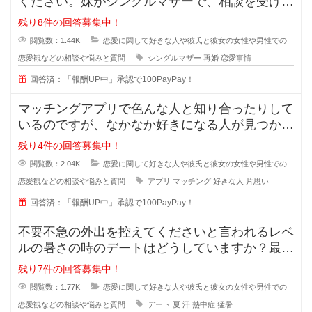
ください。妹がシングルマザーで、相談を受けた
のですが私も悩んでおり、皆さんの
残り8件の回答募集中！
閲覧数：1.44K
恋愛に関して好きな人や彼氏と彼女の女性や男性での
恋愛観などの相談や悩みと質問
シングルマザー
再婚
恋愛事情
回答済：「報酬UP中」承認で100PayPay！
マッチングアプリで色んな人と知り合ったりして
いるのですが、なかなか好きになる人が見つかり
ません。 好きになる人って
残り4件の回答募集中！
閲覧数：2.04K
恋愛に関して好きな人や彼氏と彼女の女性や男性での
恋愛観などの相談や悩みと質問
アプリ
マッチング
好きな人
片思い
回答済：「報酬UP中」承認で100PayPay！
不要不急の外出を控えてくださいと言われるレベ
ルの暑さの時のデートはどうしていますか？最近
の夏はとっても暑くて、一歩外に出
残り7件の回答募集中！
閲覧数：1.77K
恋愛に関して好きな人や彼氏と彼女の女性や男性での
恋愛観などの相談や悩みと質問
デート
夏
汗
熱中症
猛暑