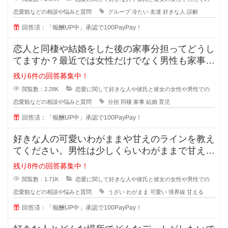
恋愛観などの相談や悩みと質問
グループ
冷たい
友達
好きな人
誤解
回答済：「報酬UP中」承認で100PayPay！
恋人と同棲や結婚をした後の家事分担ってどうし
てますか？最近では女性だけでなく男性も家事を
やろうみたいな風潮がある時代です
残り6件の回答募集中！
閲覧数：2.28K
恋愛に関して好きな人や彼氏と彼女の女性や男性での
恋愛観などの相談や悩みと質問
分担
同棲
家事
結婚
育児
回答済：「報酬UP中」承認で100PayPay！
好きな人の可愛いわがままや甘えのラインを教え
てください。男性は少しくらいわがままで甘えて
くれる女性が好きと言いますが、あ
残り8件の回答募集中！
閲覧数：1.71K
恋愛に関して好きな人や彼氏と彼女の女性や男性での
恋愛観などの相談や悩みと質問
うざい
わがまま
可愛い
境界線
甘える
回答済：「報酬UP中」承認で100PayPay！