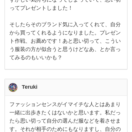
イス
ど
し
ってプレゼントしました！
て、
う
プレ
ゼン
し
そしたらそのブランド気に入ってくれて、自分
ト
ま
と言
から買ってくれるようになりました。プレゼン
った
す
形で
ト作戦、お薦めです！あと思い切って、こうい
渡し
か？
ます
う服装の方が似合うと思うけどなあ、とか言っ
♩実
特に
てみるのもいいかも？
際、
男性
側は
フ
Teruki
ァ
ッ
ファッションセンスがイマイチな人とはあまり
フ
ァ
一緒に出歩きたくはないかと思います。私だっ
ッ
たら思い切って自分の選んだ服などを着させま
シ
ョ
す。それが相手のためにもなりますし、自分の
ン