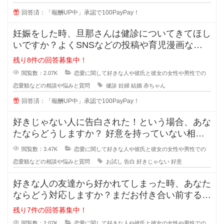
思
回答済：「報酬UP中」承認で100PayPay！
妊娠をした時、旦那さんは健診についてきてほし
いですか？よくSNSなどの投稿や育児漫画など
を見ていたりすると、仲の良さそう
残り8件の回答募集中！
閲覧数：2.07K
恋愛に関して好きな人や彼氏と彼女の女性や男性での
恋愛観などの相談や悩みと質問
健診
妊婦
結婚
赤ちゃん
回答済：「報酬UP中」承認で100PayPay！
好きじゃない人に告白された！という場合、あな
たならどうしますか？ 好意を持っていない相手
からの告白、結構戸惑ったり
閲覧数：3.47K
恋愛に関して好きな人や彼氏と彼女の女性や男性での
恋愛観などの相談や悩みと質問
お試し
告白
好きじゃない
好意
好きな人の友達から好かれてしまった時、あなた
ならどう対応しますか？まだお付き合い前する段
階で、2人だとまだぎこちないから
残り7件の回答募集中！
閲覧数：2.07K
恋愛に関して好きな人や彼氏と彼女の女性や男性での