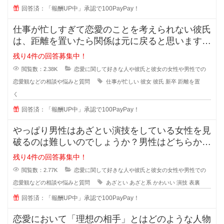
回答済：「報酬UP中」承認で100PayPay！
仕事が忙しすぎて恋愛のことを考えられない彼氏
は、距離を置いたら関係は元に戻ると思いますか
？また元に戻る時はどんな時でしょ
残り4件の回答募集中！
閲覧数：2.38K
恋愛に関して好きな人や彼氏と彼女の女性や男性での
恋愛観などの相談や悩みと質問
仕事が忙しい
彼女
彼氏
新卒
距離を置
く
回答済：「報酬UP中」承認で100PayPay！
やっぱり男性はあざとい演技をしている女性を見
破るのは難しいのでしょうか？男性はどちらかと
いうとちょっと隙を見せてくれるよ
残り4件の回答募集中！
閲覧数：2.77K
恋愛に関して好きな人や彼氏と彼女の女性や男性での
恋愛観などの相談や悩みと質問
あざとい
あざと系
かわいい
演技
表裏
回答済：「報酬UP中」承認で100PayPay！
恋愛において「理想の相手」とはどのような人物