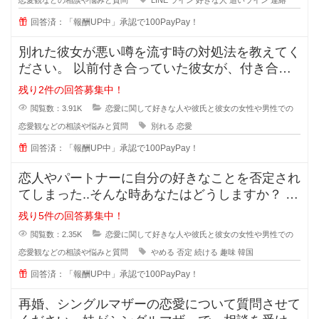
回答済：「報酬UP中」承認で100PayPay！
別れた彼女が悪い噂を流す時の対処法を教えてく
ださい。 以前付き合っていた彼女が、付き合っ
ている時のことを周囲に平気
残り2件の回答募集中！
閲覧数：3.91K
恋愛に関して好きな人や彼氏と彼女の女性や男性での
恋愛観などの相談や悩みと質問
別れる
恋愛
回答済：「報酬UP中」承認で100PayPay！
恋人やパートナーに自分の好きなことを否定され
てしまった..そんな時あなたはどうしますか？ 私
は元々韓国が好きで、韓
残り5件の回答募集中！
閲覧数：2.35K
恋愛に関して好きな人や彼氏と彼女の女性や男性での
恋愛観などの相談や悩みと質問
やめる
否定
続ける
趣味
韓国
回答済：「報酬UP中」承認で100PayPay！
再婚、シングルマザーの恋愛について質問させて