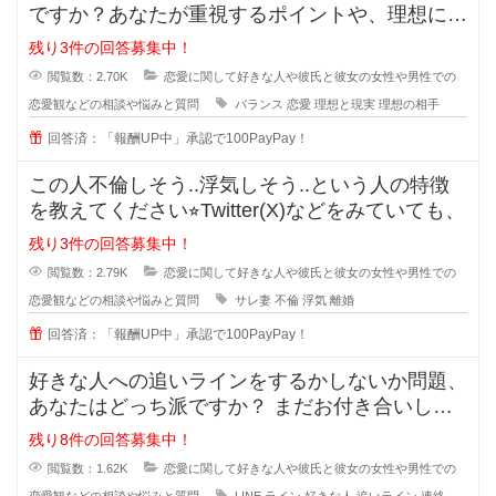
ですか？あなたが重視するポイントや、理想に近
づくためのアドバイスがあれば教え
残り3件の回答募集中！
閲覧数：2.70K
恋愛に関して好きな人や彼氏と彼女の女性や男性での
恋愛観などの相談や悩みと質問
バランス
恋愛
理想と現実
理想の相手
回答済：「報酬UP中」承認で100PayPay！
この人不倫しそう..浮気しそう..という人の特徴
を教えてください⭐︎Twitter(X)などをみていても、
残り3件の回答募集中！
閲覧数：2.79K
恋愛に関して好きな人や彼氏と彼女の女性や男性での
恋愛観などの相談や悩みと質問
サレ妻
不倫
浮気
離婚
回答済：「報酬UP中」承認で100PayPay！
好きな人への追いラインをするかしないか問題、
あなたはどっち派ですか？ まだお付き合いして
いない段階での好きな人への
残り8件の回答募集中！
閲覧数：1.62K
恋愛に関して好きな人や彼氏と彼女の女性や男性での
恋愛観などの相談や悩みと質問
LINE
ライン
好きな人
追いライン
連絡