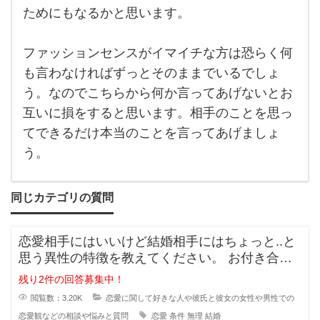
セ
ためにもなるかと思います。
ン
ス
が
ファッションセンスがイマイチな方は恐らく何
イ
マ
も言わなければずっとそのままでいるでしょ
イ
チ
う。なのでこちらから何か言ってあげないとお
な
人
互いに損をすると思います。相手のことを思っ
と
てできるだけ本当のことを言ってあげましょ
は
あ
う。
ま
り
一
緒
同じカテゴリの質問
に
出
歩
き
恋愛相手にはいいけど結婚相手にはちょっと..と
た
思う異性の特徴を教えてください。 お付き合い
く
は
をしている間に相手のいい
残り2件の回答募集中！
な
い
閲覧数：3.20K
恋愛に関して好きな人や彼氏と彼女の女性や男性での
か
と
恋愛観などの相談や悩みと質問
恋愛
条件
無理
結婚