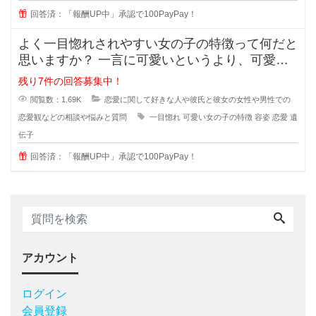
回答済：「報酬UP中」承認で100PayPay！
よく一目惚れされやすい女の子の特徴って何だと
思いますか？ 一言に可愛いというより、可愛い
子なんていくらでもいるのに(綺麗
残り7件の回答募集中！
閲覧数：1.69K
恋愛に関して好きな人や彼氏と彼女の女性や男性での
恋愛観などの相談や悩みと質問
一目惚れ
可愛い女の子の特徴
容姿
恋愛
遺
伝子
回答済：「報酬UP中」承認で100PayPay！
アカウント
ログイン
会員登録