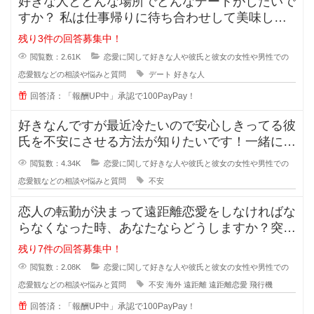
好きな人とどんな場所でどんなデートがしたいで
すか？ 私は仕事帰りに待ち合わせして美味しい
ものを一緒に食べながら時間を過ご
残り3件の回答募集中！
閲覧数：2.61K
恋愛に関して好きな人や彼氏と彼女の女性や男性での
恋愛観などの相談や悩みと質問
デート
好きな人
回答済：「報酬UP中」承認で100PayPay！
好きなんですが最近冷たいので安心しきってる彼
氏を不安にさせる方法が知りたいです！一緒にい
るのが当たり前になってしまってる
閲覧数：4.34K
恋愛に関して好きな人や彼氏と彼女の女性や男性での
恋愛観などの相談や悩みと質問
不安
恋人の転勤が決まって遠距離恋愛をしなければな
らなくなった時、あなたならどうしますか？突然
恋人の転勤が決まって遠距離に..
残り7件の回答募集中！
閲覧数：2.08K
恋愛に関して好きな人や彼氏と彼女の女性や男性での
恋愛観などの相談や悩みと質問
不安
海外
遠距離
遠距離恋愛
飛行機
回答済：「報酬UP中」承認で100PayPay！