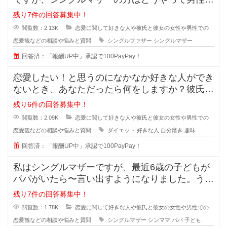
会う時間を作っているのでしょうか
残り7件の回答募集中！
閲覧数：2.13K
恋愛に関して好きな人や彼氏と彼女の女性や男性での
恋愛観などの相談や悩みと質問
シングルファザー
シングルマザー
回答済：「報酬UP中」承認で100PayPay！
恋愛したい！と思うのになかなか好きな人ができ
ないとき、あなただったら何をしますか？彼氏が
欲しい！彼女がほしい！と思ってい
残り6件の回答募集中！
閲覧数：2.09K
恋愛に関して好きな人や彼氏と彼女の女性や男性での
恋愛観などの相談や悩みと質問
ダイエット
好きな人
自分磨き
趣味
回答済：「報酬UP中」承認で100PayPay！
私はシングルマザーですが、最近6歳の子どもが
パパがいたら〜言い出すようになりました。うち
ではもう元旦那との関係も完全に切
残り7件の回答募集中！
閲覧数：1.78K
恋愛に関して好きな人や彼氏と彼女の女性や男性での
恋愛観などの相談や悩みと質問
シングルマザー
シンママ
パパ
子ども