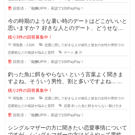
回答済：「報酬UP中」承認で100PayPay！
今の時期のような暑い時のデートはどこがいいと
思いますか？ 好きな人とのデート、どうせなら
街を散策したりデートスポッ
残り3件の回答募集中！
閲覧数：2.62K
恋愛に関して好きな人や彼氏と彼女の女性や男性での
恋愛観などの相談や悩みと質問
デート
夏
汗
回答済：「報酬UP中」承認で100PayPay！
釣った魚に餌をやらない という言葉よく聞きま
すよね。そういう男性、割と多いですよね... な
ぜ付き合った途端に覚めたよう
残り2件の回答募集中！
閲覧数：3.18K
恋愛に関して好きな人や彼氏と彼女の女性や男性での
恋愛観などの相談や悩みと質問
恋愛
釣った魚に餌をやらない
駆け引き
回答済：「報酬UP中」承認で100PayPay！
シングルマザーの方に聞きたい恋愛事情について
ですが、シングルマザーの方はどうやって男性と