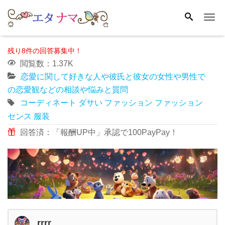
Me
残り8件の回答募集中！
閲覧数：1.37K
恋愛に関して好きな人や彼氏と彼女の女性や男性で
の恋愛観などの相談や悩みと質問
コーディネート
ダサい
ファッション
ファッション
センス
服装
回答済：「報酬UP中」承認で100PayPay！
rrrr