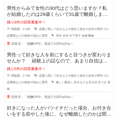
男性からみて女性の30代はどう思いますか？私
が結婚したのは29歳くらいで31歳で離婚しまし
たが、30歳の誕生日の時に元旦
残り6件の回答募集中！
閲覧数：2.10K
恋愛に関して好きな人や彼氏と彼女の女性や男性での
恋愛観などの相談や悩みと質問
30代
女性
年下男子
結婚
離婚
回答済：「報酬UP中」承認で100PayPay！
男性って好きな人を前にすると目つきが変わりま
せんか？ 経験上の話なので、あまり自信はな
いのですが... なんというか、
残り5件の回答募集中！
閲覧数：2.70K
恋愛に関して好きな人や彼氏と彼女の女性や男性での
恋愛観などの相談や悩みと質問
優しい眼差し
好きな人を見る目
目つき
視
線
回答済：「報酬UP中」承認で100PayPay！
好きになった人がバツイチだった場合、お付き合
いをする前やした後に、なぜ離婚したのかは聞き