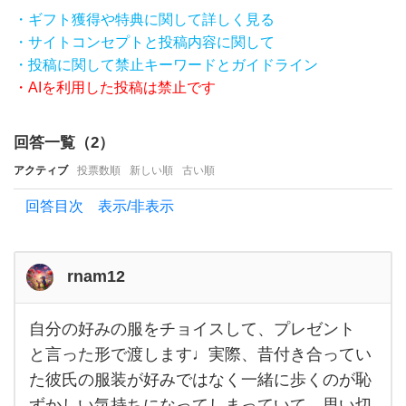
ち
・ギフト獲得や特典に関して詳しく見る
ょ
・サイトコンセプトと投稿内容に関して
っ
・投稿に関して禁止キーワードとガイドライン
・AIを利用した投稿は禁止です
と..
と
回答一覧（
2
）
い
う場
アクティブ
投票数順
新しい順
古い順
合、
回答目次 表示/非表示
あ
な
rnam12
た
だ
自分の好みの服をチョイスして、プレゼント
っ
自分
の好
と言った形で渡します♩実際、昔付き合ってい
た
みの
た彼氏の服装が好みではなく一緒に歩くのが恥
服を
ら
チョ
ずかしい気持ちになってしまっていて、思い切