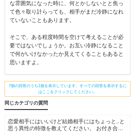
ャク
な雰囲気になった時に、何とかしないとと焦っ
い。
して
しま
て色々取り計らっても、相手がまだ冷静になれ
恋人
った
場
ていないこともあります。
合、
大抵
は時
そこで、ある程度時間を空けて考えることが必
間が
解決
要ではないでしょうか。お互い冷静になること
して
くれ
で何がいけなかったか見えてくることもあると
ると
思いますよ。
思っ
7個の回答のうち1個を表示しています。すべての回答を表示するに
はここをクリックしてください。
同じカテゴリの質問
恋愛相手にはいいけど結婚相手にはちょっと..と
思う異性の特徴を教えてください。 お付き合い