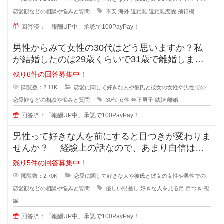
恋愛観などの相談や悩みと質問
不安
海外
遠距離
遠距離恋愛
飛行機
回答済：「報酬UP中」承認で100PayPay！
男性からみて女性の30代はどう思いますか？私
が結婚したのは29歳くらいで31歳で離婚しまし
たが、30歳の誕生日の時に元旦
残り6件の回答募集中！
閲覧数：2.11K
恋愛に関して好きな人や彼氏と彼女の女性や男性での
恋愛観などの相談や悩みと質問
30代
女性
年下男子
結婚
離婚
回答済：「報酬UP中」承認で100PayPay！
男性って好きな人を前にすると目つきが変わりま
せんか？ 経験上の話なので、あまり自信はな
いのですが... なんというか、
残り5件の回答募集中！
閲覧数：2.70K
恋愛に関して好きな人や彼氏と彼女の女性や男性での
恋愛観などの相談や悩みと質問
優しい眼差し
好きな人を見る目
目つき
視
線
回答済：「報酬UP中」承認で100PayPay！