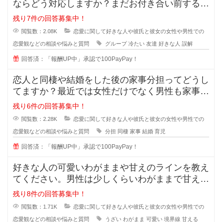
ならどう対応しますか？まだお付き合い前する段
階で、2人だとまだぎこちないから
残り7件の回答募集中！
閲覧数：2.08K
恋愛に関して好きな人や彼氏と彼女の女性や男性での
恋愛観などの相談や悩みと質問
グループ
冷たい
友達
好きな人
誤解
回答済：「報酬UP中」承認で100PayPay！
恋人と同棲や結婚をした後の家事分担ってどうし
てますか？最近では女性だけでなく男性も家事を
やろうみたいな風潮がある時代です
残り6件の回答募集中！
閲覧数：2.28K
恋愛に関して好きな人や彼氏と彼女の女性や男性での
恋愛観などの相談や悩みと質問
分担
同棲
家事
結婚
育児
回答済：「報酬UP中」承認で100PayPay！
好きな人の可愛いわがままや甘えのラインを教え
てください。男性は少しくらいわがままで甘えて
くれる女性が好きと言いますが、あ
残り8件の回答募集中！
閲覧数：1.71K
恋愛に関して好きな人や彼氏と彼女の女性や男性での
恋愛観などの相談や悩みと質問
うざい
わがまま
可愛い
境界線
甘える