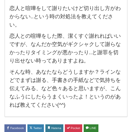
恋人と喧嘩をして謝りたいけど切り出し方がわ
恋人
からない..という時の対処法を教えてくださ
と喧
い。
嘩を
恋人との喧嘩をした際、潔くすぐ謝れればいい
し
ですが、なんだか空気がギクシャクして謝らな
て謝
かったりタイミングが悪かったり..と謝罪を切
り
り出せない時ってありますよね。
た
そんな時、あなたならどうしますか？ラインな
い
どでまずは謝る、手書きの手紙などで気持ちを
け
伝えてみる、など色々あると思いますが、こん
ど切
なふうにしたらうまくいったよ！というのがあ
り出
れば教えてください(^^)
し方
が
わ
Facebook
Twitter
Hatena
Pocket
LINE