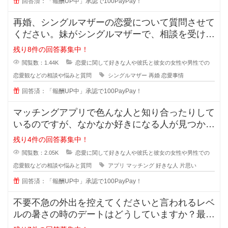
回答済：「報酬UP中」承認で100PayPay！
再婚、シングルマザーの恋愛について質問させて
ください。妹がシングルマザーで、相談を受けた
のですが私も悩んでおり、皆さんの
残り8件の回答募集中！
閲覧数：1.44K
恋愛に関して好きな人や彼氏と彼女の女性や男性での
恋愛観などの相談や悩みと質問
シングルマザー
再婚
恋愛事情
回答済：「報酬UP中」承認で100PayPay！
マッチングアプリで色んな人と知り合ったりして
いるのですが、なかなか好きになる人が見つかり
ません。 好きになる人って
残り4件の回答募集中！
閲覧数：2.05K
恋愛に関して好きな人や彼氏と彼女の女性や男性での
恋愛観などの相談や悩みと質問
アプリ
マッチング
好きな人
片思い
回答済：「報酬UP中」承認で100PayPay！
不要不急の外出を控えてくださいと言われるレベ
ルの暑さの時のデートはどうしていますか？最近
の夏はとっても暑くて、一歩外に出