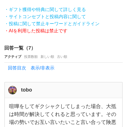
か
・ギフト獲得や特典に関して詳しく見る
ら
・サイトコンセプトと投稿内容に関して
な
・投稿に関して禁止キーワードとガイドライン
い..
・AIを利用した投稿は禁止です
と
い
回答一覧（
7
）
う時
アクティブ
投票数順
新しい順
古い順
の対
回答目次 表示/非表示
処法
を教
え
tobo
て
く
喧嘩をしてギクシャクしてしまった場合、大抵
喧嘩
をし
だ
は時間が解決してくれると思っています。その
てギ
場の勢いでお互い言いたいこと言い合って険悪
さ
クシ