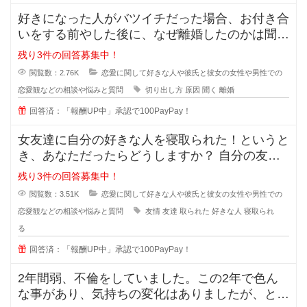
好きになった人がバツイチだった場合、お付き合
いをする前やした後に、なぜ離婚したのかは聞き
ますか？ 離婚した原因を聞
残り3件の回答募集中！
閲覧数：2.76K
恋愛に関して好きな人や彼氏と彼女の女性や男性での
恋愛観などの相談や悩みと質問
切り出し方
原因
聞く
離婚
回答済：「報酬UP中」承認で100PayPay！
女友達に自分の好きな人を寝取られた！というと
き、あなただったらどうしますか？ 自分の友達
に好きな人の話をするのは女
残り3件の回答募集中！
閲覧数：3.51K
恋愛に関して好きな人や彼氏と彼女の女性や男性での
恋愛観などの相談や悩みと質問
友情
友達
取られた
好きな人
寝取られ
る
回答済：「報酬UP中」承認で100PayPay！
2年間弱、不倫をしていました。この2年で色ん
な事があり、気持ちの変化はありましたが、とに