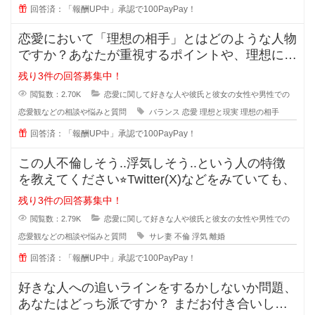
回答済：「報酬UP中」承認で100PayPay！
恋愛において「理想の相手」とはどのような人物
ですか？あなたが重視するポイントや、理想に近
づくためのアドバイスがあれば教え
残り3件の回答募集中！
閲覧数：2.70K
恋愛に関して好きな人や彼氏と彼女の女性や男性での
恋愛観などの相談や悩みと質問
バランス
恋愛
理想と現実
理想の相手
回答済：「報酬UP中」承認で100PayPay！
この人不倫しそう..浮気しそう..という人の特徴
を教えてください⭐︎Twitter(X)などをみていても、
残り3件の回答募集中！
閲覧数：2.79K
恋愛に関して好きな人や彼氏と彼女の女性や男性での
恋愛観などの相談や悩みと質問
サレ妻
不倫
浮気
離婚
回答済：「報酬UP中」承認で100PayPay！
好きな人への追いラインをするかしないか問題、
あなたはどっち派ですか？ まだお付き合いして