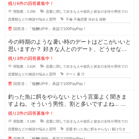
かく彼の事が大好きで一緒にいれる
残り6件の回答募集中！
閲覧数：2.25K
恋愛に関して好きな人や彼氏と彼女の女性や男性での
恋愛観などの相談や悩みと質問
不倫
不倫恋愛
冷める
経験
回答済：「報酬UP中」承認で100PayPay！
今の時期のような暑い時のデートはどこがいいと
思いますか？ 好きな人とのデート、どうせなら
街を散策したりデートスポッ
残り3件の回答募集中！
閲覧数：2.62K
恋愛に関して好きな人や彼氏と彼女の女性や男性での
恋愛観などの相談や悩みと質問
デート
夏
汗
回答済：「報酬UP中」承認で100PayPay！
釣った魚に餌をやらない という言葉よく聞きま
すよね。そういう男性、割と多いですよね... な
ぜ付き合った途端に覚めたよう
残り2件の回答募集中！
閲覧数：3.18K
恋愛に関して好きな人や彼氏と彼女の女性や男性での
恋愛観などの相談や悩みと質問
恋愛
釣った魚に餌をやらない
駆け引き
回答済：「報酬UP中」承認で100PayPay！