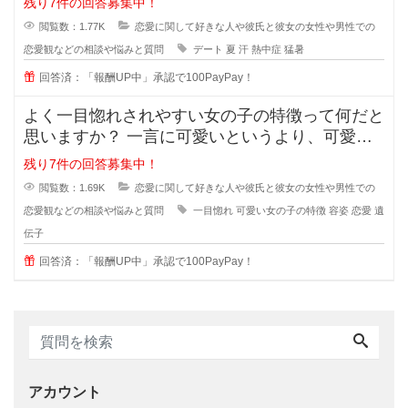
残り7件の回答募集中！
閲覧数：1.77K
恋愛に関して好きな人や彼氏と彼女の女性や男性での
恋愛観などの相談や悩みと質問
デート
夏
汗
熱中症
猛暑
回答済：「報酬UP中」承認で100PayPay！
よく一目惚れされやすい女の子の特徴って何だと
思いますか？ 一言に可愛いというより、可愛い
子なんていくらでもいるのに(綺麗
残り7件の回答募集中！
閲覧数：1.69K
恋愛に関して好きな人や彼氏と彼女の女性や男性での
恋愛観などの相談や悩みと質問
一目惚れ
可愛い女の子の特徴
容姿
恋愛
遺
伝子
回答済：「報酬UP中」承認で100PayPay！
アカウント