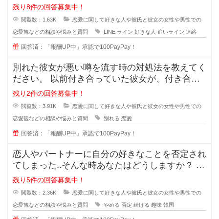
いない段階での好きな人への
残り8件の回答募集中！
閲覧数：1.63K
恋愛に関して好きな人や彼氏と彼女の女性や男性での
恋愛観などの相談や悩みと質問
LINE
ライン
好きな人
追いライン
連絡
回答済：「報酬UP中」承認で100PayPay！
別れた彼女が悪い噂を流す時の対処法を教えてく
ださい。 以前付き合っていた彼女が、付き合っ
ている時のことを周囲に平気
残り2件の回答募集中！
閲覧数：3.91K
恋愛に関して好きな人や彼氏と彼女の女性や男性での
恋愛観などの相談や悩みと質問
別れる
恋愛
回答済：「報酬UP中」承認で100PayPay！
恋人やパートナーに自分の好きなことを否定され
てしまった..そんな時あなたはどうしますか？ 私
は元々韓国が好きで、韓
残り5件の回答募集中！
閲覧数：2.36K
恋愛に関して好きな人や彼氏と彼女の女性や男性での
恋愛観などの相談や悩みと質問
やめる
否定
続ける
趣味
韓国