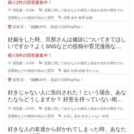
をしている間に相手のいい
残り2件の回答募集中！
閲覧数：3.20K
恋愛に関して好きな人や彼氏と彼女の女性や男性での
恋愛観などの相談や悩みと質問
恋愛
条件
無理
結婚
回答済：「報酬UP中」承認で100PayPay！
妊娠をした時、旦那さんは健診についてきてほし
いですか？よくSNSなどの投稿や育児漫画など
を見ていたりすると、仲の良さそう
残り8件の回答募集中！
閲覧数：2.07K
恋愛に関して好きな人や彼氏と彼女の女性や男性での
恋愛観などの相談や悩みと質問
健診
妊婦
結婚
赤ちゃん
回答済：「報酬UP中」承認で100PayPay！
好きじゃない人に告白された！という場合、あな
たならどうしますか？ 好意を持っていない相手
からの告白、結構戸惑ったり
閲覧数：3.47K
恋愛に関して好きな人や彼氏と彼女の女性や男性での
恋愛観などの相談や悩みと質問
お試し
告白
好きじゃない
好意
好きな人の友達から好かれてしまった時、あなた