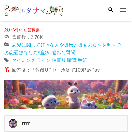
Me
残り3件の回答募集中！
閲覧数：2.70K
恋愛に関して好きな人や彼氏と彼女の女性や男性で
の恋愛観などの相談や悩みと質問
タイミング
ライン
仲直り
喧嘩
手紙
回答済：「報酬UP中」承認で100PayPay！
rrrr