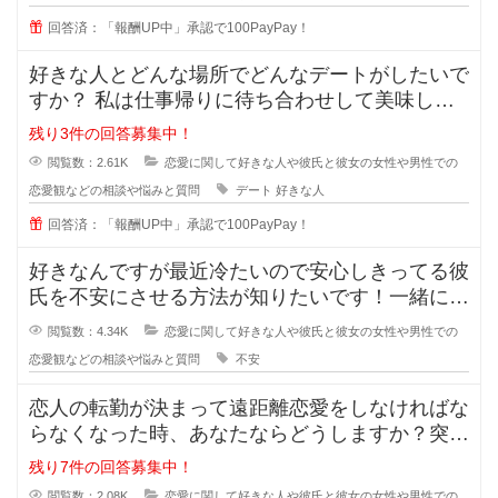
回答済：「報酬UP中」承認で100PayPay！
好きな人とどんな場所でどんなデートがしたいで
すか？ 私は仕事帰りに待ち合わせして美味しい
ものを一緒に食べながら時間を過ご
残り3件の回答募集中！
閲覧数：2.61K
恋愛に関して好きな人や彼氏と彼女の女性や男性での
恋愛観などの相談や悩みと質問
デート
好きな人
回答済：「報酬UP中」承認で100PayPay！
好きなんですが最近冷たいので安心しきってる彼
氏を不安にさせる方法が知りたいです！一緒にい
るのが当たり前になってしまってる
閲覧数：4.34K
恋愛に関して好きな人や彼氏と彼女の女性や男性での
恋愛観などの相談や悩みと質問
不安
恋人の転勤が決まって遠距離恋愛をしなければな
らなくなった時、あなたならどうしますか？突然
恋人の転勤が決まって遠距離に..
残り7件の回答募集中！
閲覧数：2.08K
恋愛に関して好きな人や彼氏と彼女の女性や男性での