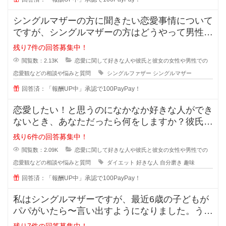
シングルマザーの方に聞きたい恋愛事情について
ですが、シングルマザーの方はどうやって男性と
会う時間を作っているのでしょうか
残り7件の回答募集中！
閲覧数：2.13K
恋愛に関して好きな人や彼氏と彼女の女性や男性での
恋愛観などの相談や悩みと質問
シングルファザー
シングルマザー
回答済：「報酬UP中」承認で100PayPay！
恋愛したい！と思うのになかなか好きな人ができ
ないとき、あなただったら何をしますか？彼氏が
欲しい！彼女がほしい！と思ってい
残り6件の回答募集中！
閲覧数：2.09K
恋愛に関して好きな人や彼氏と彼女の女性や男性での
恋愛観などの相談や悩みと質問
ダイエット
好きな人
自分磨き
趣味
回答済：「報酬UP中」承認で100PayPay！
私はシングルマザーですが、最近6歳の子どもが
パパがいたら〜言い出すようになりました。うち
ではもう元旦那との関係も完全に切