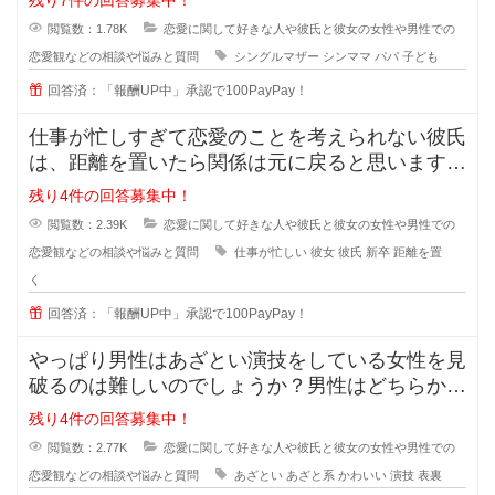
残り7件の回答募集中！
閲覧数：1.78K
恋愛に関して好きな人や彼氏と彼女の女性や男性での
恋愛観などの相談や悩みと質問
シングルマザー
シンママ
パパ
子ども
回答済：「報酬UP中」承認で100PayPay！
仕事が忙しすぎて恋愛のことを考えられない彼氏
は、距離を置いたら関係は元に戻ると思いますか
？また元に戻る時はどんな時でしょ
残り4件の回答募集中！
閲覧数：2.39K
恋愛に関して好きな人や彼氏と彼女の女性や男性での
恋愛観などの相談や悩みと質問
仕事が忙しい
彼女
彼氏
新卒
距離を置
く
回答済：「報酬UP中」承認で100PayPay！
やっぱり男性はあざとい演技をしている女性を見
破るのは難しいのでしょうか？男性はどちらかと
いうとちょっと隙を見せてくれるよ
残り4件の回答募集中！
閲覧数：2.77K
恋愛に関して好きな人や彼氏と彼女の女性や男性での
恋愛観などの相談や悩みと質問
あざとい
あざと系
かわいい
演技
表裏