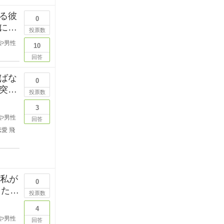
る彼
0
にい
投票数
や男性
10
回答
ばな
0
突然
投票数
3
や男性
回答
恋愛
飛
？私が
0
した
投票数
4
や男性
回答