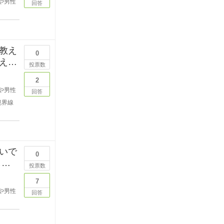
や男性
回答
教え
0
えて
投票数
2
や男性
回答
境界線
いで
0
しい
投票数
7
や男性
回答