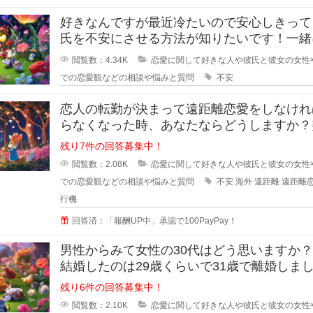
好きなんですが最近冷たいので安心しきって
氏を不安にさせる方法が知りたいです！一緒
るのが当たり前になってしまってる
閲覧数：4.34K
恋愛に関して好きな人や彼氏と彼女の女性
での恋愛観などの相談や悩みと質問
不安
恋人の転勤が決まって遠距離恋愛をしなけれ
らなくなった時、あなたならどうしますか？
恋人の転勤が決まって遠距離に..
残り7件の回答募集中！
閲覧数：2.08K
恋愛に関して好きな人や彼氏と彼女の女性
での恋愛観などの相談や悩みと質問
不安
海外
遠距離
遠距離
行機
回答済：「報酬UP中」承認で100PayPay！
男性からみて女性の30代はどう思いますか
結婚したのは29歳くらいで31歳で離婚しま
が、30歳の誕生日の時に元旦
残り6件の回答募集中！
閲覧数：2.10K
恋愛に関して好きな人や彼氏と彼女の女性