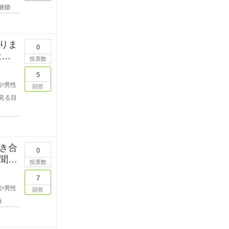
離婚
りま
0
はな
投票数
5
や男性
回答
見る目
き合
0
聞き
投票数
7
や男性
回答
婚