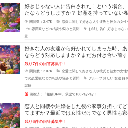
好きじゃない人に告白された！という場合、
たならどうしますか？ 好意を持っていない相手
からの告白、結構戸惑ったり
閲覧数：3.47K
恋愛に関して好きな人や彼氏と彼女の女性
での恋愛観などの相談や悩みと質問
お試し
告白
好きじゃない
意
好きな人の友達から好かれてしまった時、あ
ならどう対応しますか？まだお付き合い前す
階で、2人だとまだぎこちないから
残り7件の回答募集中！
閲覧数：2.07K
恋愛に関して好きな人や彼氏と彼女の女性
での恋愛観などの相談や悩みと質問
グループ
冷たい
友達
好
誤解
回答済：「報酬UP中」承認で100PayPay！
恋人と同棲や結婚をした後の家事分担ってど
てますか？最近では女性だけでなく男性も家
やろうみたいな風潮がある時代です
残り6件の回答募集中！