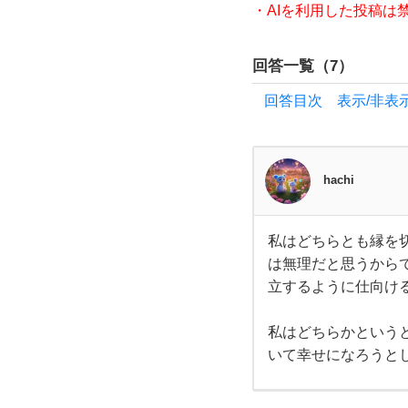
・AIを利用した投稿は
れ
回答一覧（
7
）
た！
回答目次 表示/非表
と
い
hachi
う
私はどちらとも縁を
と
私は
は無理だと思うから
どち
らと
き、
立するように仕向け
も縁
を切
りま
あ
私はどちらかという
す。
そん
いて幸せになろうと
な裏
な
切り
行為