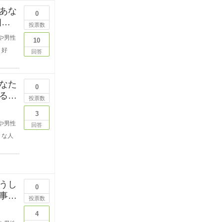
あな
0
投票数
や男性
10
好
回答
なた
0
る段
投票数
3
や男性
回答
きな人
うし
0
事を
投票数
4