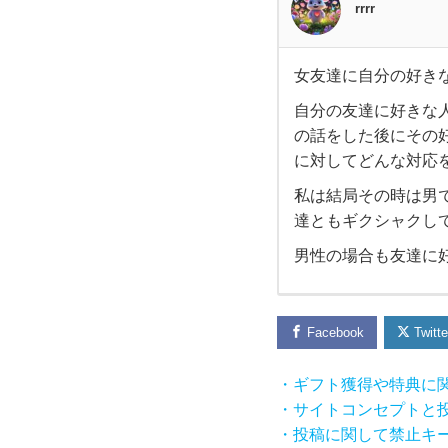
rrrr
女友達に自分の好き
女友
自分の友達に好きな
の話をした後にその
達に
に対してどんな対応
自分
私は結局その時は男
達ともギクシャクして疎
の好
男性の場合も友達に好
き
な人
Facebook
Twitte
を寝
・ギフト獲得や特典に
・サイトコンセプトと
取ら
・投稿に関して禁止キ