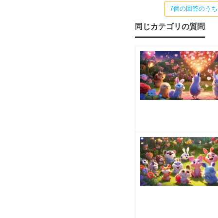
をす
た
7個の回答のう
る人
たち
と今
同じカテゴリの質問
だ
まで
通り
仲
っ
た
ら
ど
う
し
ま