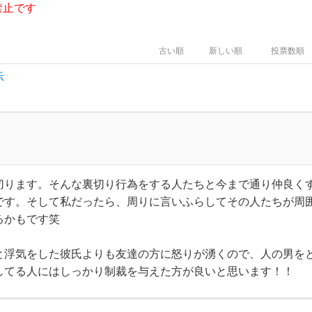
禁止です
古い順
新しい順
投票数順
示
切ります。そんな裏切り行為をする人たちと今まで通り仲良く
です。そして私だったら、周りに言いふらしてその人たちが周
るかもです笑
と浮気をした彼氏よりも友達の方に怒りが湧くので、人の男を
してる人にはしっかり制裁を与えた方が良いと思います！！