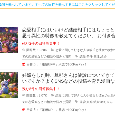
ち1個を表示しています。すべての回答を表示するにはここをクリックしてく
恋愛相手にはいいけど結婚相手にはちょっと.
思う異性の特徴を教えてください。 お付き合い
をしている間に相手のいい
残り2件の回答募集中！
閲覧数：3.20K
恋愛に関して好きな人や彼氏と彼女の女性
での恋愛観などの相談や悩みと質問
恋愛
条件
無理
結婚
回答済：「報酬UP中」承認で100PayPay！
妊娠をした時、旦那さんは健診についてきて
いですか？よくSNSなどの投稿や育児漫画
見ていたりすると、仲の良さそう
残り8件の回答募集中！
閲覧数：2.07K
恋愛に関して好きな人や彼氏と彼女の女性
での恋愛観などの相談や悩みと質問
健診
妊婦
結婚
赤ちゃん
回答済：「報酬UP中」承認で100PayPay！