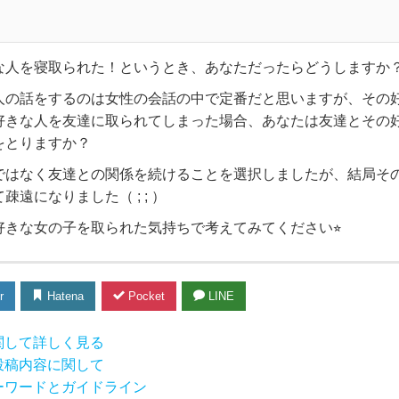
な人を寝取られた！というとき、あなただったらどうしますか
人の話をするのは女性の会話の中で定番だと思いますが、その
好きな人を友達に取られてしまった場合、あなたは友達とその
をとりますか？
ではなく友達との関係を続けることを選択しましたが、結局そ
遠になりました（ ; ; ）
きな女の子を取られた気持ちで考えてみてください⭐︎
r
Hatena
Pocket
LINE
関して詳しく見る
投稿内容に関して
ーワードとガイドライン