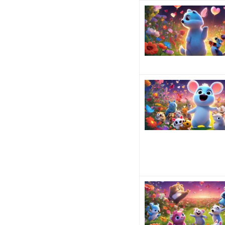
す
か？
自分
の友
達に
好き