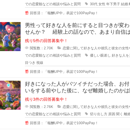
での恋愛観などの相談や悩みと質問
30代
女性
年下男子
結婚
回答済：「報酬UP中」承認で100PayPay！
男性って好きな人を前にすると目つきが変わ
せんか？ 経験上の話なので、あまり自信
いのですが... なんというか、
残り5件の回答募集中！
閲覧数：2.70K
恋愛に関して好きな人や彼氏と彼女の女性
での恋愛観などの相談や悩みと質問
優しい眼差し
好きな人を
目つき
視線
回答済：「報酬UP中」承認で100PayPay！
好きになった人がバツイチだった場合、お付
いをする前やした後に、なぜ離婚したのかは
ますか？ 離婚した原因を聞
残り3件の回答募集中！
閲覧数：2.76K
恋愛に関して好きな人や彼氏と彼女の女性
での恋愛観などの相談や悩みと質問
切り出し方
原因
聞く
離
回答済：「報酬UP中」承認で100PayPay！