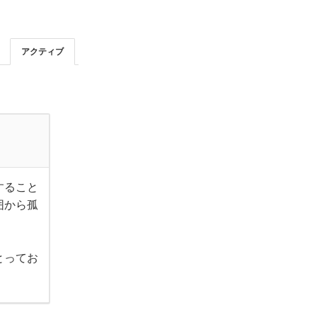
アクティブ
すること
囲から孤
とってお