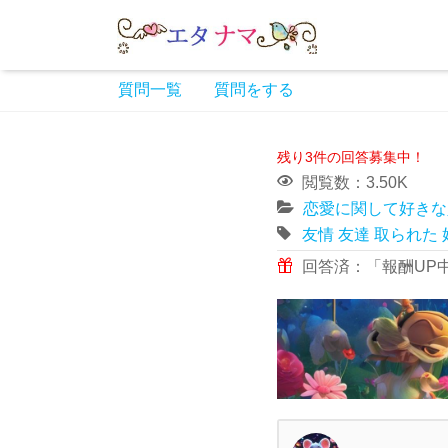
質問一覧
質問をする
残り3件の回答募集中！
閲覧数：3.50K
恋愛に関して好きな
友情
友達
取られた
回答済：「報酬UP中」