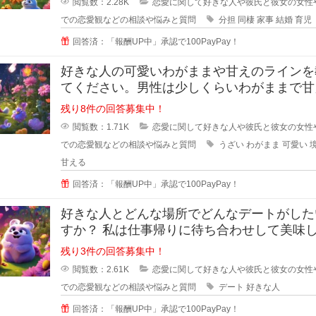
閲覧数：2.28K
恋愛に関して好きな人や彼氏と彼女の女性
での恋愛観などの相談や悩みと質問
分担
同棲
家事
結婚
育児
回答済：「報酬UP中」承認で100PayPay！
好きな人の可愛いわがままや甘えのラインを
てください。男性は少しくらいわがままで甘
くれる女性が好きと言いますが、あ
残り8件の回答募集中！
閲覧数：1.71K
恋愛に関して好きな人や彼氏と彼女の女性
での恋愛観などの相談や悩みと質問
うざい
わがまま
可愛い
甘える
回答済：「報酬UP中」承認で100PayPay！
好きな人とどんな場所でどんなデートがした
すか？ 私は仕事帰りに待ち合わせして美味
ものを一緒に食べながら時間を過ご
残り3件の回答募集中！
閲覧数：2.61K
恋愛に関して好きな人や彼氏と彼女の女性
での恋愛観などの相談や悩みと質問
デート
好きな人
回答済：「報酬UP中」承認で100PayPay！