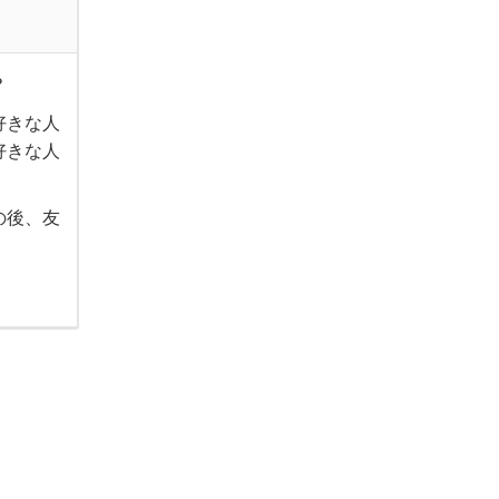
？
好きな人
好きな人
の後、友