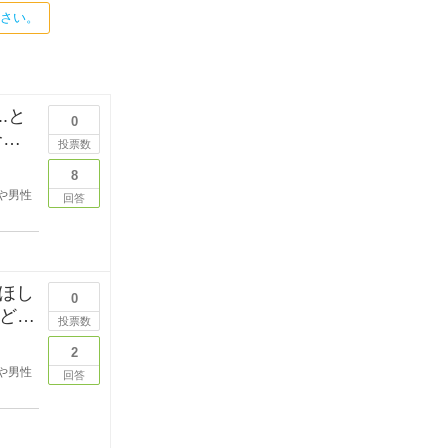
ださい。
.と
0
投票数
8
や男性
回答
ほし
0
などを
投票数
2
や男性
回答