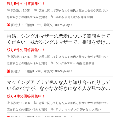
は元々韓国が好きで、韓
残り5件の回答募集中！
閲覧数：2.36K
恋愛に関して好きな人や彼氏と彼女の女性や男性での
恋愛観などの相談や悩みと質問
やめる
否定
続ける
趣味
韓国
回答済：「報酬UP中」承認で100PayPay！
再婚、シングルマザーの恋愛について質問させて
ください。妹がシングルマザーで、相談を受けた
のですが私も悩んでおり、皆さんの
残り8件の回答募集中！
閲覧数：1.44K
恋愛に関して好きな人や彼氏と彼女の女性や男性での
恋愛観などの相談や悩みと質問
シングルマザー
再婚
恋愛事情
回答済：「報酬UP中」承認で100PayPay！
マッチングアプリで色んな人と知り合ったりして
いるのですが、なかなか好きになる人が見つかり
ません。 好きになる人って
残り4件の回答募集中！
閲覧数：2.05K
恋愛に関して好きな人や彼氏と彼女の女性や男性での
恋愛観などの相談や悩みと質問
アプリ
マッチング
好きな人
片思い