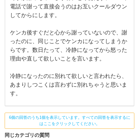
ない
電話で謝って直接会うのはお互いクールダウン
のだ
った
してからにします。
ら、
自分
から
とり
ケンカ後すぐだと心から謝っていないので、謝
あえ
ったのに、同じことでケンカになってしまうか
ずで
すが
らです。数日たって、冷静になってから怒った
謝っ
ちゃ
理由や直して欲しいことを言います。
いま
す
ね。
冷静になったのに別れて欲しいと言われたら、
とり
あまりしつこくは言わずに別れちゃうと思いま
す。
6個の回答のうち1個を表示しています。すべての回答を表示するに
はここをクリックしてください。
同じカテゴリの質問