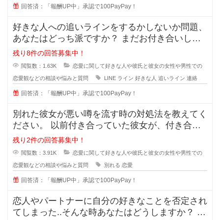
回答済：「報酬UP中」承認で100PayPay！
好きな人への追いラインをするかしないか問題、
あなたはどっち派ですか？ まだお付き合いして
いない段階での好きな人への
残り8件の回答募集中！
閲覧数：1.63K
恋愛に関して好きな人や彼氏と彼女の女性や男性での
恋愛観などの相談や悩みと質問
LINE
ライン
好きな人
追いライン
連絡
回答済：「報酬UP中」承認で100PayPay！
別れた彼女が悪い噂を流す時の対処法を教えてく
ださい。 以前付き合っていた彼女が、付き合っ
ている時のことを周囲に平気
残り2件の回答募集中！
閲覧数：3.91K
恋愛に関して好きな人や彼氏と彼女の女性や男性での
恋愛観などの相談や悩みと質問
別れる
恋愛
回答済：「報酬UP中」承認で100PayPay！
恋人やパートナーに自分の好きなことを否定され
てしまった..そんな時あなたはどうしますか？ 私