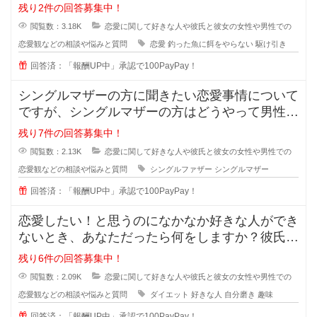
ぜ付き合った途端に覚めたよう
残り2件の回答募集中！
閲覧数：3.18K
恋愛に関して好きな人や彼氏と彼女の女性や男性での
恋愛観などの相談や悩みと質問
恋愛
釣った魚に餌をやらない
駆け引き
回答済：「報酬UP中」承認で100PayPay！
シングルマザーの方に聞きたい恋愛事情について
ですが、シングルマザーの方はどうやって男性と
会う時間を作っているのでしょうか
残り7件の回答募集中！
閲覧数：2.13K
恋愛に関して好きな人や彼氏と彼女の女性や男性での
恋愛観などの相談や悩みと質問
シングルファザー
シングルマザー
回答済：「報酬UP中」承認で100PayPay！
恋愛したい！と思うのになかなか好きな人ができ
ないとき、あなただったら何をしますか？彼氏が
欲しい！彼女がほしい！と思ってい
残り6件の回答募集中！
閲覧数：2.09K
恋愛に関して好きな人や彼氏と彼女の女性や男性での
恋愛観などの相談や悩みと質問
ダイエット
好きな人
自分磨き
趣味
回答済：「報酬UP中」承認で100PayPay！