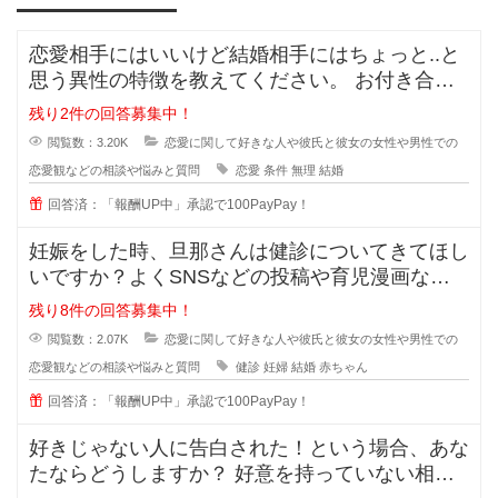
恋愛相手にはいいけど結婚相手にはちょっと..と
思う異性の特徴を教えてください。 お付き合い
をしている間に相手のいい
残り2件の回答募集中！
閲覧数：3.20K
恋愛に関して好きな人や彼氏と彼女の女性や男性での
恋愛観などの相談や悩みと質問
恋愛
条件
無理
結婚
回答済：「報酬UP中」承認で100PayPay！
妊娠をした時、旦那さんは健診についてきてほし
いですか？よくSNSなどの投稿や育児漫画など
を見ていたりすると、仲の良さそう
残り8件の回答募集中！
閲覧数：2.07K
恋愛に関して好きな人や彼氏と彼女の女性や男性での
恋愛観などの相談や悩みと質問
健診
妊婦
結婚
赤ちゃん
回答済：「報酬UP中」承認で100PayPay！
好きじゃない人に告白された！という場合、あな
たならどうしますか？ 好意を持っていない相手