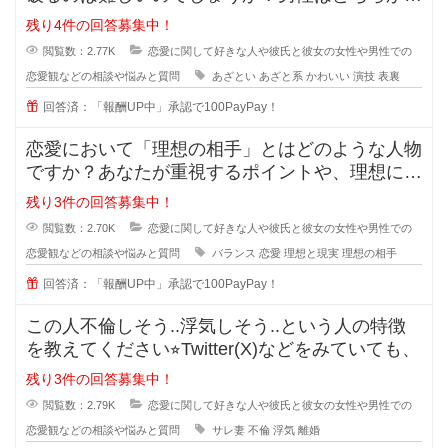
いうとちょっと隙を見せてくれるよ
残り4件の回答募集中！
閲覧数：2.77K
恋愛に関して好きな人や彼氏と彼女の女性や男性での
恋愛観などの相談や悩みと質問
あざとい
あざと系
かわいい
演技
表裏
回答済：「報酬UP中」承認で100PayPay！
恋愛において「理想の相手」とはどのような人物
ですか？あなたが重視するポイントや、理想に近
づくためのアドバイスがあれば教え
残り3件の回答募集中！
閲覧数：2.70K
恋愛に関して好きな人や彼氏と彼女の女性や男性での
恋愛観などの相談や悩みと質問
バランス
恋愛
理想と現実
理想の相手
回答済：「報酬UP中」承認で100PayPay！
この人不倫しそう..浮気しそう..という人の特徴
を教えてください⭐︎Twitter(X)などをみていても、
残り3件の回答募集中！
閲覧数：2.79K
恋愛に関して好きな人や彼氏と彼女の女性や男性での
恋愛観などの相談や悩みと質問
サレ妻
不倫
浮気
離婚