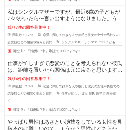
私はシングルマザーですが、最近6歳の子どもが
パパがいたら〜言い出すようになりました。うち
ではもう元旦那との関係も完全に切
残り7件の回答募集中！
閲覧数：1.78K
恋愛に関して好きな人や彼氏と彼女の女性や男性での
恋愛観などの相談や悩みと質問
シングルマザー
シンママ
パパ
子ども
回答済：「報酬UP中」承認で100PayPay！
仕事が忙しすぎて恋愛のことを考えられない彼氏
は、距離を置いたら関係は元に戻ると思いますか
？また元に戻る時はどんな時でしょ
残り4件の回答募集中！
閲覧数：2.39K
恋愛に関して好きな人や彼氏と彼女の女性や男性での
恋愛観などの相談や悩みと質問
仕事が忙しい
彼女
彼氏
新卒
距離を置
く
回答済：「報酬UP中」承認で100PayPay！
やっぱり男性はあざとい演技をしている女性を見
破るのは難しいのでしょうか？男性はどちらかと