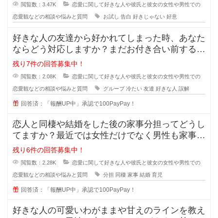
からの告白、結構戸惑ったり
閲覧数：3.47K
恋愛に関して好きな人や彼氏と彼女の女性や男性での
恋愛観などの相談や悩みと質問
お試し
告白
好きじゃない
好意
好きな人の友達から好かれてしまった時、あなた
ならどう対応しますか？まだお付き合い前する段
階で、2人だとまだぎこちないから
残り7件の回答募集中！
閲覧数：2.08K
恋愛に関して好きな人や彼氏と彼女の女性や男性での
恋愛観などの相談や悩みと質問
グループ
冷たい
友達
好きな人
誤解
回答済：「報酬UP中」承認で100PayPay！
恋人と同棲や結婚をした後の家事分担ってどうし
てますか？最近では女性だけでなく男性も家事を
やろうみたいな風潮がある時代です
残り6件の回答募集中！
閲覧数：2.28K
恋愛に関して好きな人や彼氏と彼女の女性や男性での
恋愛観などの相談や悩みと質問
分担
同棲
家事
結婚
育児
回答済：「報酬UP中」承認で100PayPay！
好きな人の可愛いわがままや甘えのラインを教え