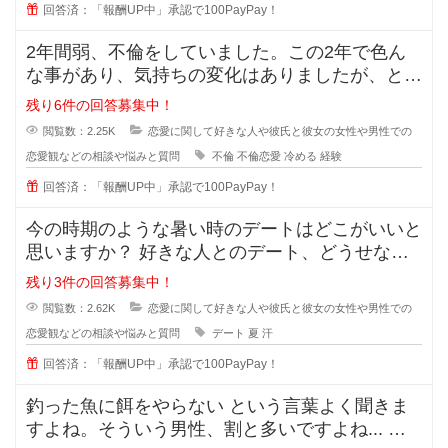
回答済：「報酬UP中」承認で100PayPay！
2年間弱、不倫をしていました。この2年で色ん
な事があり、気持ちの変化はありましたが、とに
かく彼の事が大好きで一緒にいれる
残り6件の回答募集中！
閲覧数：2.25K
恋愛に関して好きな人や彼氏と彼女の女性や男性での
恋愛観などの相談や悩みと質問
不倫
不倫恋愛
冷める
経験
回答済：「報酬UP中」承認で100PayPay！
今の時期のような暑い時のデートはどこがいいと
思いますか？ 好きな人とのデート、どうせなら
街を散策したりデートスポッ
残り3件の回答募集中！
閲覧数：2.62K
恋愛に関して好きな人や彼氏と彼女の女性や男性での
恋愛観などの相談や悩みと質問
デート
夏
汗
回答済：「報酬UP中」承認で100PayPay！
釣った魚に餌をやらない という言葉よく聞きま
すよね。そういう男性、割と多いですよね... な