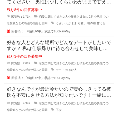
てください。男性は少しくらいわがままで甘えて
くれる女性が好きと言いますが、あ
残り8件の回答募集中！
閲覧数：1.71K
恋愛に関して好きな人や彼氏と彼女の女性や男性での
恋愛観などの相談や悩みと質問
うざい
わがまま
可愛い
境界線
甘える
回答済：「報酬UP中」承認で100PayPay！
好きな人とどんな場所でどんなデートがしたいで
すか？ 私は仕事帰りに待ち合わせして美味しい
ものを一緒に食べながら時間を過ご
残り3件の回答募集中！
閲覧数：2.61K
恋愛に関して好きな人や彼氏と彼女の女性や男性での
恋愛観などの相談や悩みと質問
デート
好きな人
回答済：「報酬UP中」承認で100PayPay！
好きなんですが最近冷たいので安心しきってる彼
氏を不安にさせる方法が知りたいです！一緒にい
るのが当たり前になってしまってる
閲覧数：4.34K
恋愛に関して好きな人や彼氏と彼女の女性や男性での
恋愛観などの相談や悩みと質問
不安