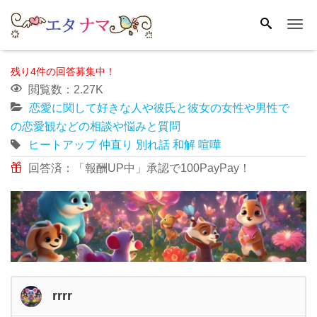
Me
残り4件の回答募集中！
閲覧数：2.27K
恋愛に関して好きな人や彼氏と彼女の女性や男性で
の恋愛観などの相談や悩みと質問
ヒートアップ
仲直り
別れ話
和解
喧嘩
回答済：「報酬UP中」承認で100PayPay！
rrrr