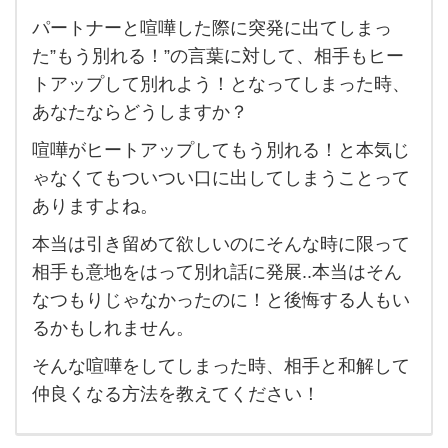
パートナーと喧嘩した際に突発に出てしまっ
パート
た”もう別れる！”の言葉に対して、相手もヒー
ナーと
トアップして別れよう！となってしまった時、
喧嘩し
あなたならどうしますか？
た際に
喧嘩がヒートアップしてもう別れる！と本気じ
突発に
ゃなくてもついつい口に出してしまうことって
出てし
ありますよね。
まっ
本当は引き留めて欲しいのにそんな時に限って
た"も
相手も意地をはって別れ話に発展..本当はそん
う別れ
なつもりじゃなかったのに！と後悔する人もい
る！"の
るかもしれません。
言葉に
そんな喧嘩をしてしまった時、相手と和解して
対し
仲良くなる方法を教えてください！
て、相
手もヒ