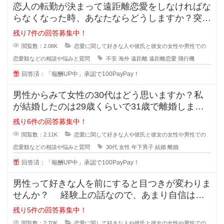
恋人の転勤が決まって遠距離恋愛をしなければな
らなくなった時、あなたならどうしますか？突然
恋人の転勤が決まって遠距離に..
残り7件の回答募集中！
閲覧数：2.08K
恋愛に関して好きな人や彼氏と彼女の女性や男性での
恋愛観などの相談や悩みと質問
不安
海外
遠距離
遠距離恋愛
飛行機
回答済：「報酬UP中」承認で100PayPay！
男性からみて女性の30代はどう思いますか？私
が結婚したのは29歳くらいで31歳で離婚しまし
たが、30歳の誕生日の時に元旦
残り6件の回答募集中！
閲覧数：2.11K
恋愛に関して好きな人や彼氏と彼女の女性や男性での
恋愛観などの相談や悩みと質問
30代
女性
年下男子
結婚
離婚
回答済：「報酬UP中」承認で100PayPay！
男性って好きな人を前にすると目つきが変わりま
せんか？ 経験上の話なので、あまり自信はな
いのですが... なんというか、
残り5件の回答募集中！
閲覧数：2.70K
恋愛に関して好きな人や彼氏と彼女の女性や男性での