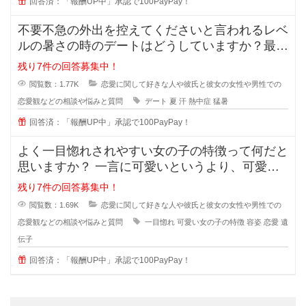
回答済：「報酬UP中」承認で100PayPay！
不要不急の外出を控えてくださいと言われるレベ
ルの暑さの時のデートはどうしていますか？最近
の夏はとっても暑くて、一歩外に出
残り7件の回答募集中！
閲覧数：1.77K
恋愛に関して好きな人や彼氏と彼女の女性や男性での
恋愛観などの相談や悩みと質問
デート
夏
汗
熱中症
猛暑
回答済：「報酬UP中」承認で100PayPay！
よく一目惚れされやすい女の子の特徴って何だと
思いますか？ 一言に可愛いというより、可愛い
子なんていくらでもいるのに(綺麗
残り7件の回答募集中！
閲覧数：1.69K
恋愛に関して好きな人や彼氏と彼女の女性や男性での
恋愛観などの相談や悩みと質問
一目惚れ
可愛い女の子の特徴
容姿
恋愛
遺
伝子
回答済：「報酬UP中」承認で100PayPay！