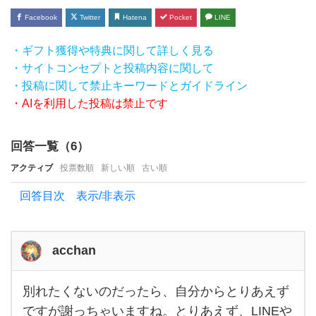
ートア
Facebook
Twitter
Hatena
Pocket
LINE
ップし
・ギフト獲得や特典に関して詳しく見る
て別れ
・サイトコンセプトと投稿内容に関して
・投稿に関して禁止キーワードとガイドライン
・AIを利用した投稿は禁止です
回答一覧（
6
）
アクティブ
投票数順
新しい順
古い順
回答目次 表示/非表示
acchan
別れたくないのだったら、自分からとりあえず
別れ
たく
ですが謝っちゃいますね。とりあえず、LINEや