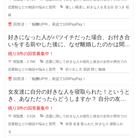
恋愛観などの相談や悩みと質問
優しい眼差し
好きな人を見る目
目つき
視
線
回答済：「報酬UP中」承認で100PayPay！
好きになった人がバツイチだった場合、お付き合
いをする前やした後に、なぜ離婚したのかは聞き
ますか？ 離婚した原因を聞
残り3件の回答募集中！
閲覧数：2.76K
恋愛に関して好きな人や彼氏と彼女の女性や男性での
恋愛観などの相談や悩みと質問
切り出し方
原因
聞く
離婚
回答済：「報酬UP中」承認で100PayPay！
女友達に自分の好きな人を寝取られた！というと
き、あなただったらどうしますか？ 自分の友達
に好きな人の話をするのは女
残り3件の回答募集中！
閲覧数：3.51K
恋愛に関して好きな人や彼氏と彼女の女性や男性での
恋愛観などの相談や悩みと質問
友情
友達
取られた
好きな人
寝取られ
る