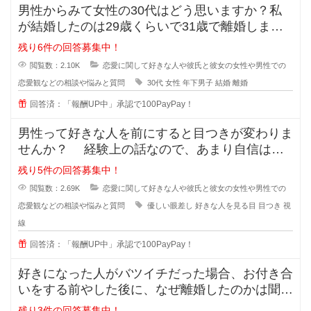
男性からみて女性の30代はどう思いますか？私
が結婚したのは29歳くらいで31歳で離婚しまし
たが、30歳の誕生日の時に元旦
残り6件の回答募集中！
閲覧数：2.10K
恋愛に関して好きな人や彼氏と彼女の女性や男性での
恋愛観などの相談や悩みと質問
30代
女性
年下男子
結婚
離婚
回答済：「報酬UP中」承認で100PayPay！
男性って好きな人を前にすると目つきが変わりま
せんか？ 経験上の話なので、あまり自信はな
いのですが... なんというか、
残り5件の回答募集中！
閲覧数：2.69K
恋愛に関して好きな人や彼氏と彼女の女性や男性での
恋愛観などの相談や悩みと質問
優しい眼差し
好きな人を見る目
目つき
視
線
回答済：「報酬UP中」承認で100PayPay！
好きになった人がバツイチだった場合、お付き合
いをする前やした後に、なぜ離婚したのかは聞き
ますか？ 離婚した原因を聞
残り3件の回答募集中！