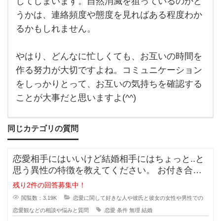
じてしまいます。自然消滅を狙っているのかど
うかは、連絡頻度や態度を見ればある程度わか
るかもしれません。
やはり、どんなに忙しくても、お互いの時間を
作る努力が大切ですよね。コミュニケーション
をしっかりとって、お互いの気持ちを確認する
ことが大事だと思いますよ(^^)
同じカテゴリの質問
恋愛相手にはいいけど結婚相手にはちょっと..と
思う異性の特徴を教えてください。 お付き合い
をしている間に相手のいい
残り2件の回答募集中！
閲覧数：3.19K
恋愛に関して好きな人や彼氏と彼女の女性や男性での
恋愛観などの相談や悩みと質問
恋愛
条件
無理
結婚