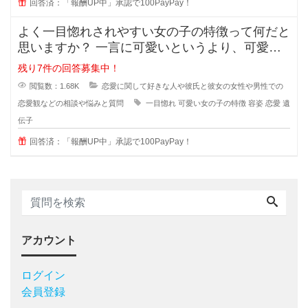
回答済：「報酬UP中」承認で100PayPay！
よく一目惚れされやすい女の子の特徴って何だと
思いますか？ 一言に可愛いというより、可愛い
子なんていくらでもいるのに(綺麗
残り7件の回答募集中！
閲覧数：1.68K
恋愛に関して好きな人や彼氏と彼女の女性や男性での
恋愛観などの相談や悩みと質問
一目惚れ
可愛い女の子の特徴
容姿
恋愛
遺
伝子
回答済：「報酬UP中」承認で100PayPay！
アカウント
ログイン
会員登録