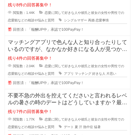
のですが私も悩んでおり、皆さんの
残り8件の回答募集中！
閲覧数：1.44K
恋愛に関して好きな人や彼氏と彼女の女性や男性での
恋愛観などの相談や悩みと質問
シングルマザー
再婚
恋愛事情
回答済：「報酬UP中」承認で100PayPay！
マッチングアプリで色んな人と知り合ったりして
いるのですが、なかなか好きになる人が見つかり
ません。 好きになる人って
残り4件の回答募集中！
閲覧数：2.04K
恋愛に関して好きな人や彼氏と彼女の女性や男性での
恋愛観などの相談や悩みと質問
アプリ
マッチング
好きな人
片思い
回答済：「報酬UP中」承認で100PayPay！
不要不急の外出を控えてくださいと言われるレベ
ルの暑さの時のデートはどうしていますか？最近
の夏はとっても暑くて、一歩外に出
残り7件の回答募集中！
閲覧数：1.77K
恋愛に関して好きな人や彼氏と彼女の女性や男性での
恋愛観などの相談や悩みと質問
デート
夏
汗
熱中症
猛暑