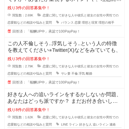
づくためのアドバイスがあれば教え
残り3件の回答募集中！
閲覧数：2.69K
恋愛に関して好きな人や彼氏と彼女の女性や男性での
恋愛観などの相談や悩みと質問
バランス
恋愛
理想と現実
理想の相手
回答済：「報酬UP中」承認で100PayPay！
この人不倫しそう..浮気しそう..という人の特徴
を教えてください⭐︎Twitter(X)などをみていても、
残り3件の回答募集中！
閲覧数：2.79K
恋愛に関して好きな人や彼氏と彼女の女性や男性での
恋愛観などの相談や悩みと質問
サレ妻
不倫
浮気
離婚
回答済：「報酬UP中」承認で100PayPay！
好きな人への追いラインをするかしないか問題、
あなたはどっち派ですか？ まだお付き合いして
いない段階での好きな人への
残り8件の回答募集中！
閲覧数：1.62K
恋愛に関して好きな人や彼氏と彼女の女性や男性での
恋愛観などの相談や悩みと質問
LINE
ライン
好きな人
追いライン
連絡