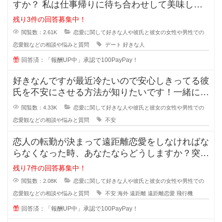
すか？ 私は仕事帰りに待ち合わせして美味しい
ものを一緒に食べながら時間を過ご
残り3件の回答募集中！
閲覧数：2.61K
恋愛に関して好きな人や彼氏と彼女の女性や男性での
恋愛観などの相談や悩みと質問
デート
好きな人
回答済：「報酬UP中」承認で100PayPay！
好きなんですが最近冷たいので安心しきってる彼
氏を不安にさせる方法が知りたいです！一緒にい
るのが当たり前になってしまってる
閲覧数：4.33K
恋愛に関して好きな人や彼氏と彼女の女性や男性での
恋愛観などの相談や悩みと質問
不安
恋人の転勤が決まって遠距離恋愛をしなければな
らなくなった時、あなたならどうしますか？突然
恋人の転勤が決まって遠距離に..
残り7件の回答募集中！
閲覧数：2.08K
恋愛に関して好きな人や彼氏と彼女の女性や男性での
恋愛観などの相談や悩みと質問
不安
海外
遠距離
遠距離恋愛
飛行機
回答済：「報酬UP中」承認で100PayPay！