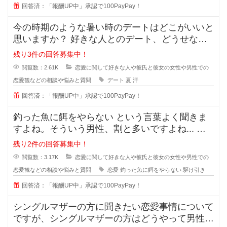
回答済：「報酬UP中」承認で100PayPay！
今の時期のような暑い時のデートはどこがいいと
思いますか？ 好きな人とのデート、どうせなら
街を散策したりデートスポッ
残り3件の回答募集中！
閲覧数：2.61K
恋愛に関して好きな人や彼氏と彼女の女性や男性での
恋愛観などの相談や悩みと質問
デート
夏
汗
回答済：「報酬UP中」承認で100PayPay！
釣った魚に餌をやらない という言葉よく聞きま
すよね。そういう男性、割と多いですよね... な
ぜ付き合った途端に覚めたよう
残り2件の回答募集中！
閲覧数：3.17K
恋愛に関して好きな人や彼氏と彼女の女性や男性での
恋愛観などの相談や悩みと質問
恋愛
釣った魚に餌をやらない
駆け引き
回答済：「報酬UP中」承認で100PayPay！
シングルマザーの方に聞きたい恋愛事情について
ですが、シングルマザーの方はどうやって男性と