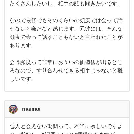
たくさんしたいし、相手の話も聞きたいです。
り
は
恋
人
なので最低でもそのくらいの頻度では会って話
と
は
せないと嫌だなと感じます。元彼には、そんな
少
頻度で会って話すこともないと言われたことが
な
く
あります。
て
も
1
週
会う頻度って非常にお互いの価値観が出るとこ
間
ろなので、すり合わせできる相手じゃないと難
に
一
しいです。
回
は
会
い
た
い
maimai
と
思
っ
恋人と会えない期間って、本当に寂しいですよ
恋人
と会