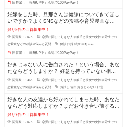
回答済：「報酬UP中」承認で100PayPay！
妊娠をした時、旦那さんは健診についてきてほし
いですか？よくSNSなどの投稿や育児漫画など
を見ていたりすると、仲の良さそう
残り8件の回答募集中！
閲覧数：2.07K
恋愛に関して好きな人や彼氏と彼女の女性や男性での
恋愛観などの相談や悩みと質問
健診
妊婦
結婚
赤ちゃん
回答済：「報酬UP中」承認で100PayPay！
好きじゃない人に告白された！という場合、あな
たならどうしますか？ 好意を持っていない相手
からの告白、結構戸惑ったり
閲覧数：3.46K
恋愛に関して好きな人や彼氏と彼女の女性や男性での
恋愛観などの相談や悩みと質問
お試し
告白
好きじゃない
好意
好きな人の友達から好かれてしまった時、あなた
ならどう対応しますか？まだお付き合い前する段
階で、2人だとまだぎこちないから
残り7件の回答募集中！
閲覧数：2.07K
恋愛に関して好きな人や彼氏と彼女の女性や男性での