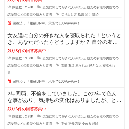
閲覧数：2.76K
恋愛に関して好きな人や彼氏と彼女の女性や男性での
恋愛観などの相談や悩みと質問
切り出し方
原因
聞く
離婚
回答済：「報酬UP中」承認で100PayPay！
女友達に自分の好きな人を寝取られた！というと
き、あなただったらどうしますか？ 自分の友達
に好きな人の話をするのは女
残り3件の回答募集中！
閲覧数：3.50K
恋愛に関して好きな人や彼氏と彼女の女性や男性での
恋愛観などの相談や悩みと質問
友情
友達
取られた
好きな人
寝取られ
る
回答済：「報酬UP中」承認で100PayPay！
2年間弱、不倫をしていました。この2年で色ん
な事があり、気持ちの変化はありましたが、とに
かく彼の事が大好きで一緒にいれる
残り6件の回答募集中！
閲覧数：2.25K
恋愛に関して好きな人や彼氏と彼女の女性や男性での
恋愛観などの相談や悩みと質問
不倫
不倫恋愛
冷める
経験