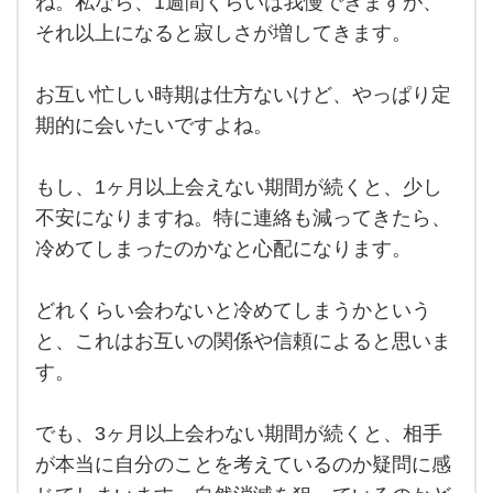
ね。私なら、1週間くらいは我慢できますが、
えな
それ以上になると寂しさが増してきます。
い期
間っ
て、
本当
お互い忙しい時期は仕方ないけど、やっぱり定
に寂
しい
期的に会いたいですよね。
です
よ
ね。
もし、1ヶ月以上会えない期間が続くと、少し
私な
ら、
不安になりますね。特に連絡も減ってきたら、
1週
間く
冷めてしまったのかなと心配になります。
らい
は我
どれくらい会わないと冷めてしまうかという
と、これはお互いの関係や信頼によると思いま
す。
でも、3ヶ月以上会わない期間が続くと、相手
が本当に自分のことを考えているのか疑問に感