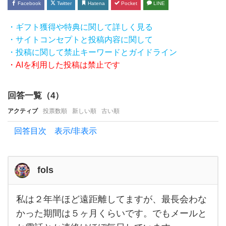
な
Facebook
Twitter
Hatena
Pocket
LINE
ら我
・ギフト獲得や特典に関して詳しく見る
慢で
・サイトコンセプトと投稿内容に関して
き
・投稿に関して禁止キーワードとガイドライン
ま
・AIを利用した投稿は禁止です
す
か？
回答一覧（
4
）
ど
アクティブ
投票数順
新しい順
古い順
う
回答目次 表示/非表示
し
て
も仕
fols
事や
予定
私は２年半ほど遠距離してますが、最長会わな
私は
２年
で折
かった期間は５ヶ月くらいです。でもメールと
半ほ