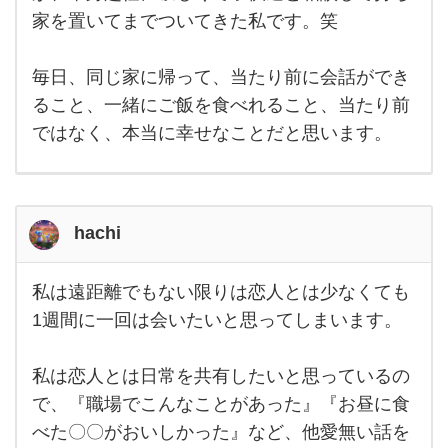
１週
家を置いてまでついてきた私です。笑
間で
も私
は寂
毎日、同じ家に帰って、当たり前に会話ができ
しい
と感
ること、一緒にご飯を食べれること、当たり前
じて
しま
ではなく、本当に幸せなことだと思います。
うタ
イプ
で
す。
hachi
私は遠距離でもない限りは恋人とは少なくても
私
は
1週間に一回は会いたいと思ってしまいます。
遠
距
離
私は恋人とは日常を共有したいと思っているの
で
も
で、『職場でこんなことがあった』『お昼に食
な
い
べた〇〇がおいしかった』など、他愛無い話を
限