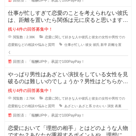
回答済：「報酬UP中」承認で100PayPay！
仕事が忙しすぎて恋愛のことを考えられない彼氏
は、距離を置いたら関係は元に戻ると思いますか
？また元に戻る時はどんな時でしょ
残り4件の回答募集中！
閲覧数：2.38K
恋愛に関して好きな人や彼氏と彼女の女性や男性での
恋愛観などの相談や悩みと質問
仕事が忙しい
彼女
彼氏
新卒
距離を置
く
回答済：「報酬UP中」承認で100PayPay！
やっぱり男性はあざとい演技をしている女性を見
破るのは難しいのでしょうか？男性はどちらかと
いうとちょっと隙を見せてくれるよ
残り4件の回答募集中！
閲覧数：2.76K
恋愛に関して好きな人や彼氏と彼女の女性や男性での
恋愛観などの相談や悩みと質問
あざとい
あざと系
かわいい
演技
表裏
回答済：「報酬UP中」承認で100PayPay！
恋愛において「理想の相手」とはどのような人物
ですか？あなたが重視するポイントや、理想に近