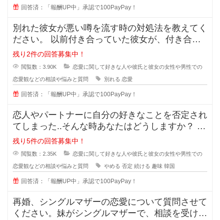
回答済：「報酬UP中」承認で100PayPay！
別れた彼女が悪い噂を流す時の対処法を教えてく
ださい。 以前付き合っていた彼女が、付き合っ
ている時のことを周囲に平気
残り2件の回答募集中！
閲覧数：3.90K
恋愛に関して好きな人や彼氏と彼女の女性や男性での
恋愛観などの相談や悩みと質問
別れる
恋愛
回答済：「報酬UP中」承認で100PayPay！
恋人やパートナーに自分の好きなことを否定され
てしまった..そんな時あなたはどうしますか？ 私
は元々韓国が好きで、韓
残り5件の回答募集中！
閲覧数：2.35K
恋愛に関して好きな人や彼氏と彼女の女性や男性での
恋愛観などの相談や悩みと質問
やめる
否定
続ける
趣味
韓国
回答済：「報酬UP中」承認で100PayPay！
再婚、シングルマザーの恋愛について質問させて
ください。妹がシングルマザーで、相談を受けた