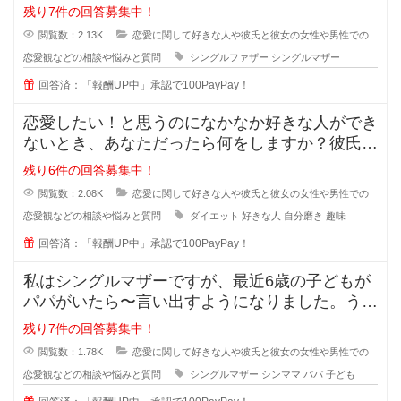
会う時間を作っているのでしょうか
残り7件の回答募集中！
閲覧数：2.13K
恋愛に関して好きな人や彼氏と彼女の女性や男性での
恋愛観などの相談や悩みと質問
シングルファザー
シングルマザー
回答済：「報酬UP中」承認で100PayPay！
恋愛したい！と思うのになかなか好きな人ができ
ないとき、あなただったら何をしますか？彼氏が
欲しい！彼女がほしい！と思ってい
残り6件の回答募集中！
閲覧数：2.08K
恋愛に関して好きな人や彼氏と彼女の女性や男性での
恋愛観などの相談や悩みと質問
ダイエット
好きな人
自分磨き
趣味
回答済：「報酬UP中」承認で100PayPay！
私はシングルマザーですが、最近6歳の子どもが
パパがいたら〜言い出すようになりました。うち
ではもう元旦那との関係も完全に切
残り7件の回答募集中！
閲覧数：1.78K
恋愛に関して好きな人や彼氏と彼女の女性や男性での
恋愛観などの相談や悩みと質問
シングルマザー
シンママ
パパ
子ども