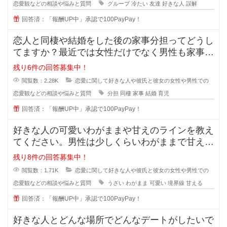
恋愛観などの相談や悩みと質問
グループ
冷たい
友達
好きな人
誤解
回答済：「報酬UP中」承認で100PayPay！
恋人と同棲や結婚をした後の家事分担ってどうし
てますか？最近では女性だけでなく男性も家事を
やろうみたいな風潮がある時代です
残り6件の回答募集中！
閲覧数：2.28K
恋愛に関して好きな人や彼氏と彼女の女性や男性での
恋愛観などの相談や悩みと質問
分担
同棲
家事
結婚
育児
回答済：「報酬UP中」承認で100PayPay！
好きな人の可愛いわがままや甘えのラインを教え
てください。男性は少しくらいわがままで甘えて
くれる女性が好きと言いますが、あ
残り8件の回答募集中！
閲覧数：1.71K
恋愛に関して好きな人や彼氏と彼女の女性や男性での
恋愛観などの相談や悩みと質問
うざい
わがまま
可愛い
境界線
甘える
回答済：「報酬UP中」承認で100PayPay！
好きな人とどんな場所でどんなデートがしたいで