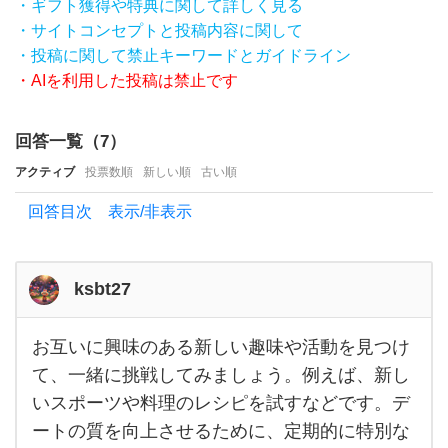
・ギフト獲得や特典に関して詳しく見る
ま
・サイトコンセプトと投稿内容に関して
す
・投稿に関して禁止キーワードとガイドライン
か？
・AIを利用した投稿は禁止です
付き
合っ
回答一覧（
7
）
て
アクティブ
投票数順
新しい順
古い順
い
回答目次 表示/非表示
る最
初の
方は
ksbt27
お互
い
お互いに興味のある新しい趣味や活動を見つけ
お互
に恋
いに
て、一緒に挑戦してみましょう。例えば、新し
興味
愛も
いスポーツや料理のレシピを試すなどです。デ
のあ
る新
ートの質を向上させるために、定期的に特別な
盛り
しい