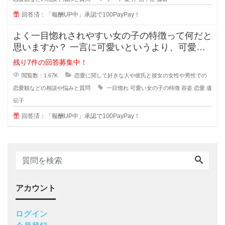
回答済：「報酬UP中」承認で100PayPay！
よく一目惚れされやすい女の子の特徴って何だと
思いますか？ 一言に可愛いというより、可愛い
子なんていくらでもいるのに(綺麗
残り7件の回答募集中！
閲覧数：1.67K
恋愛に関して好きな人や彼氏と彼女の女性や男性での
恋愛観などの相談や悩みと質問
一目惚れ
可愛い女の子の特徴
容姿
恋愛
遺
伝子
回答済：「報酬UP中」承認で100PayPay！
アカウント
ログイン